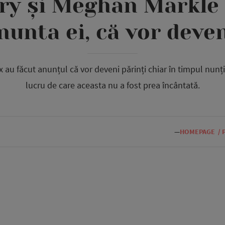
rry și Meghan Markle 
 nunta ei, că vor deven
x au făcut anunțul că vor deveni părinți chiar în timpul nunți
lucru de care aceasta nu a fost prea încântată.
—
HOMEPAGE
/