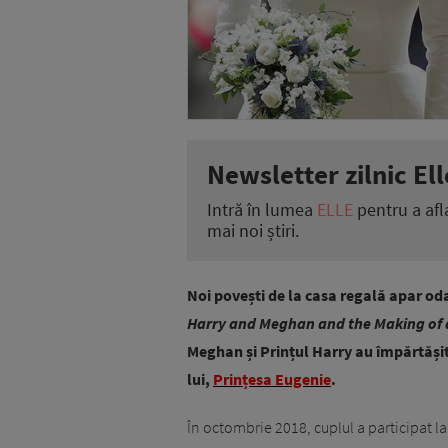
Newsletter zilnic Ell
Intră în lumea
ELLE
pentru a afl
mai noi știri.
Noi povești de la casa regală apar oda
Harry and Meghan and the Making of 
Meghan și Prințul Harry au împărtășit 
lui,
Prințesa Eugenie
.
În octombrie 2018, cuplul a participat la