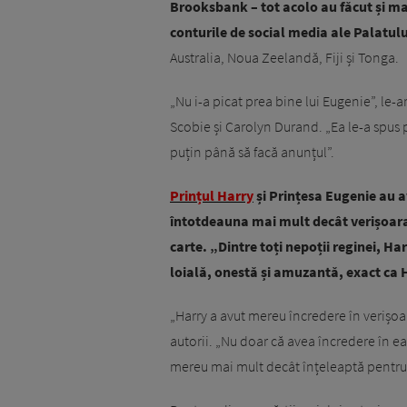
Brooksbank – tot acolo au făcut și mar
conturile de social media ale Palatul
Australia, Noua Zeelandă, Fiji și Tonga.
„Nu i-a picat prea bine lui Eugenie”, le-a
Scobie și Carolyn Durand. „Ea le-a spus p
puțin până să facă anunțul”.
Prințul Harry
și Prințesa Eugenie au a
întotdeauna mai mult decât verișoara l
carte. „Dintre toți nepoții reginei, H
loială, onestă și amuzantă, exact ca
„Harry a avut mereu încredere în verișoar
autorii. „Nu doar că avea încredere în ea 
mereu mai mult decât înțeleaptă pentru v