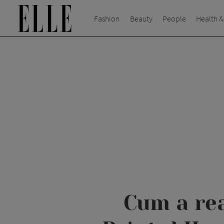
Fashion
Beauty
People
Health &
Cum a re