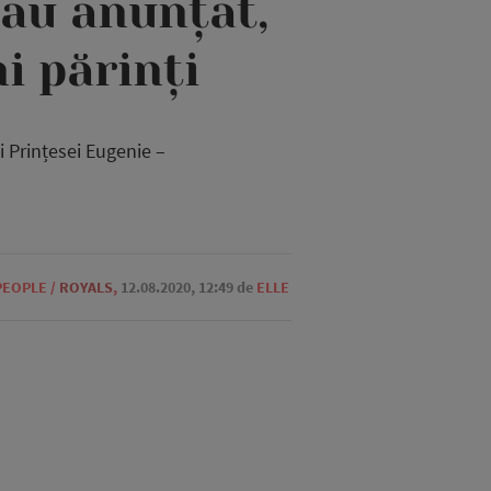
au anunțat,
i părinți
i Prințesei Eugenie –
PEOPLE
/
ROYALS
,
12.08.2020, 12:49
de
ELLE