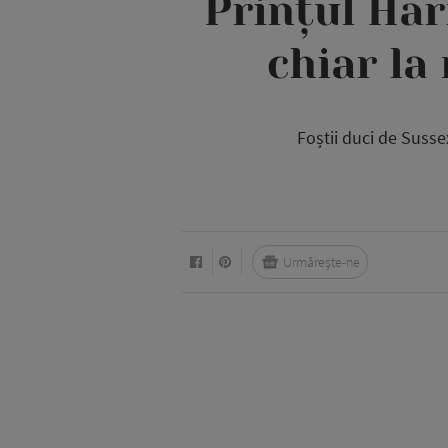
Prințul Ha
chiar la
Foștii duci de Susse
Urmărește-ne