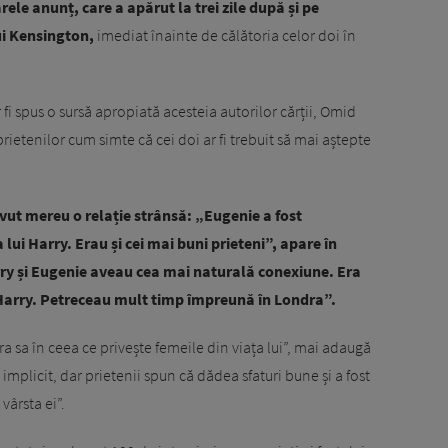
ele anunț, care a apărut la trei zile după și pe
ui Kensington,
imediat înainte de călătoria celor doi în
r fi spus o sursă apropiată acesteia autorilor cărții, Omid
rietenilor cum simte că cei doi ar fi trebuit să mai aștepte
vut mereu o relație strânsă: „Eugenie a fost
ui Harry. Erau și cei mai buni prieteni”, apare în
arry și Eugenie aveau cea mai naturală conexiune. Era
 Harry. Petreceau mult timp împreună în Londra”.
a sa în ceea ce privește femeile din viața lui”, mai adaugă
implicit, dar prietenii spun că dădea sfaturi bune și a fost
ârsta ei”.