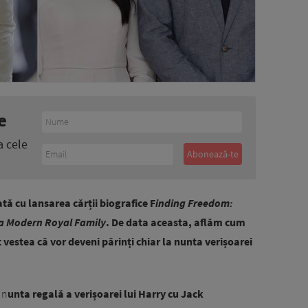
e
a cele
tă cu lansarea cărții biografice F
inding Freedom:
a Modern Royal Family
. De data aceasta, aflăm cum
vestea că vor deveni părinți chiar la nunta verișoarei
 n
unta regală a verișoarei lui Harry cu Jack