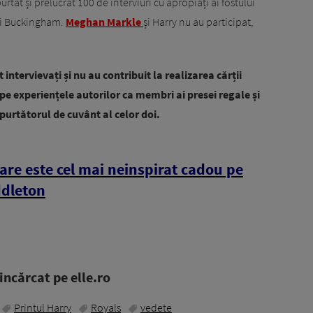
purtat și prelucrat 100 de interviuri cu apropiați ai fostului
lui Buckingham.
Meghan Markle
și Harry nu au participat,
intervievați și nu au contribuit la realizarea cărții
pe experiențele autorilor ca membri ai presei regale și
 purtătorul de cuvânt al celor doi.
are este cel mai neinspirat cadou pe
iddleton
ncărcat pe elle.ro
Printul Harry
Royals
vedete