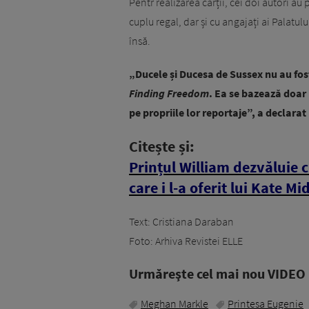
Pentr realizarea cărții, cei doi autori au 
cuplu regal, dar și cu angajați ai Palatu
însă.
„Ducele și Ducesa de Sussex nu au fost 
Finding Freedom
. Ea se bazează doar 
pe propriile lor reportaje”, a declarat
Citește și:
Prințul William dezvăluie c
care i l-a oferit lui Kate M
Text: Cristiana Daraban
Foto: Arhiva Revistei ELLE
Urmăreşte cel mai nou VIDEO i
Meghan Markle
Printesa Eugenie