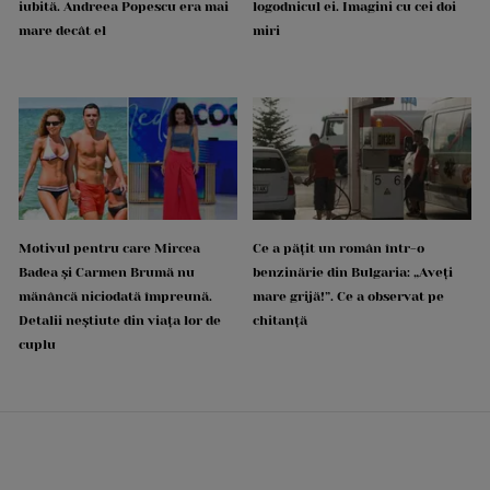
iubită. Andreea Popescu era mai
logodnicul ei. Imagini cu cei doi
mare decât el
miri
Motivul pentru care Mircea
Ce a pățit un român într-o
Badea și Carmen Brumă nu
benzinărie din Bulgaria: „Aveți
mănâncă niciodată împreună.
mare grijă!”. Ce a observat pe
Detalii neștiute din viața lor de
chitanță
cuplu