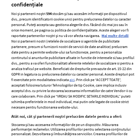
confidențiale
Noi și partenerii noștri
594
stocăm și/sau accesăm informații pe dispozitivul
dvs., precum identificatorii cookie unici pentru prelucrarea datelor cu caracter
personal. Puteți accepta sau gestiona alegerile dvs. făcând clic mai jos sau în
orice moment, pe pagina cu politica de confidențialitate. Aceste alegeri vor fi
raportate partenerilor noștri și nu vă vor afecta navigarea.
Mai multe detalii
Noi si partenerii nostri (retelele de socializare si agentiile de publicitate
partenere, precum si furnizorii nostri de servicii de date analitice) prelucram
ELLE Style Awards
Termeni si conditii
date pentru a permite website-ului sa functioneze, pentru a personaliza
2024
continutul si anunturile publicitare afisate in functie de interesele si/sau profilul
Politica de
dvs., pentru a va oferi functionalitati aferente retelelor de socializare si pentru a
Despre ELLE
confidențialitate
analiza traficul pe website. Beneficiati de drepturile prevazute de art. 15-22 din
Romania
GDPR in legatura cu prelucrarea datelor cu caracter personal. Aceste drepturi pot
Politica de cookies
fi exercitate prin modalitatea indicata
aici
. Prin click pe “ACCEPT TOATE”,
Contact
Publicitate
acceptati folosirea tuturor Tehnologiilor de tip Cookie, care implica inclusiv
acceptul dvs. cu privire la stocarea/accesarea informatiilor de catre Vendor-ii cu
Abonamente
care colaboram. Prin click pe “VREAU SA MODIFIC SETARILE INDIVIDUAL” puteti
schimba preferintele in mod individual, mai putin cele legate de cookie strict
necesare pentru functionarea website-ului.
Stiri
Libertatea pentru
Atât noi, cât și partenerii noștri prelucrăm datele pentru a oferi:
femei
GSP
Stocarea și/sau accesarea informațiilor de pe un dispozitiv. Măsurarea
Viva
performanței reclamelor. Utilizarea profilurilor pentru selectarea conținutului
Unica
personalizat. Dezvoltarea și îmbunătățirea serviciilor. Crearea profilurilor de