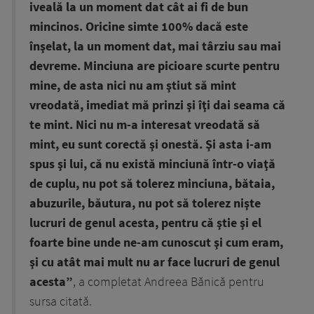
iveală la un moment dat cât ai fi de bun
mincinos. Oricine simte 100% dacă este
înşelat, la un moment dat, mai târziu sau mai
devreme. Minciuna are picioare scurte pentru
mine, de asta nici nu am ştiut să mint
vreodată, imediat mă prinzi şi îţi dai seama că
te mint. Nici nu m-a interesat vreodată să
mint, eu sunt corectă şi onestă. Şi asta i-am
spus şi lui, că nu există minciună într-o viaţă
de cuplu, nu pot să tolerez minciuna, bătaia,
abuzurile, băutura, nu pot să tolerez nişte
lucruri de genul acesta, pentru că ştie şi el
foarte bine unde ne-am cunoscut şi cum eram,
şi cu atât mai mult nu ar face lucruri de genul
acesta”
, a completat Andreea Bănică pentru
sursa citată.