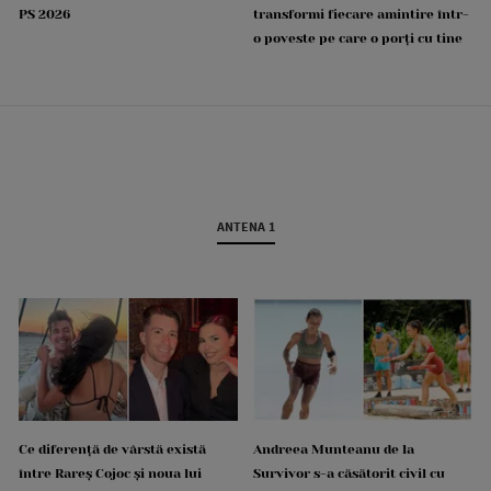
PS 2026
transformi fiecare amintire într-
o poveste pe care o porți cu tine
ANTENA 1
Ce diferență de vârstă există
Andreea Munteanu de la
între Rareș Cojoc și noua lui
Survivor s-a căsătorit civil cu