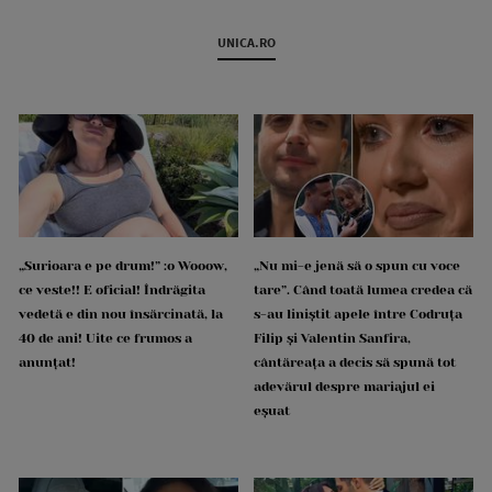
UNICA.RO
„Surioara e pe drum!” :o Wooow,
„Nu mi-e jenă să o spun cu voce
ce veste!! E oficial! Îndrăgita
tare”. Când toată lumea credea că
vedetă e din nou însărcinată, la
s-au liniștit apele între Codruța
40 de ani! Uite ce frumos a
Filip și Valentin Sanfira,
anunțat!
cântăreața a decis să spună tot
adevărul despre mariajul ei
eșuat