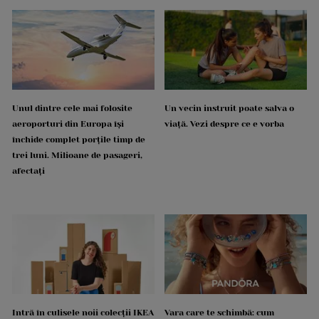
Unul dintre cele mai folosite
Un vecin instruit poate salva o
aeroporturi din Europa își
viață. Vezi despre ce e vorba
închide complet porțile timp de
trei luni. Milioane de pasageri,
afectați
Intră în culisele noii colecții IKEA
Vara care te schimbă: cum