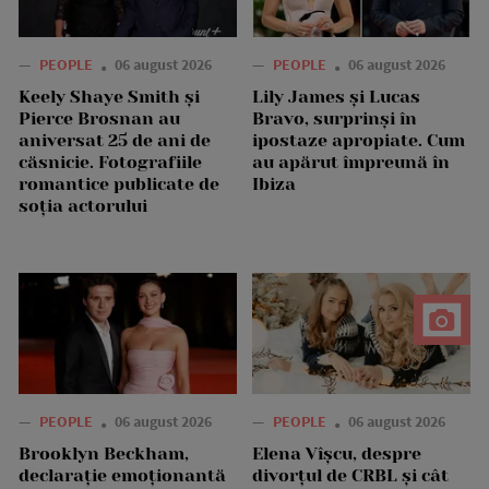
—
PEOPLE
06 august 2026
—
PEOPLE
06 august 2026
Keely Shaye Smith și
Lily James și Lucas
Pierce Brosnan au
Bravo, surprinși în
aniversat 25 de ani de
ipostaze apropiate. Cum
căsnicie. Fotografiile
au apărut împreună în
romantice publicate de
Ibiza
soția actorului
—
PEOPLE
06 august 2026
—
PEOPLE
06 august 2026
Brooklyn Beckham,
Elena Vîșcu, despre
declarație emoționantă
divorțul de CRBL și cât