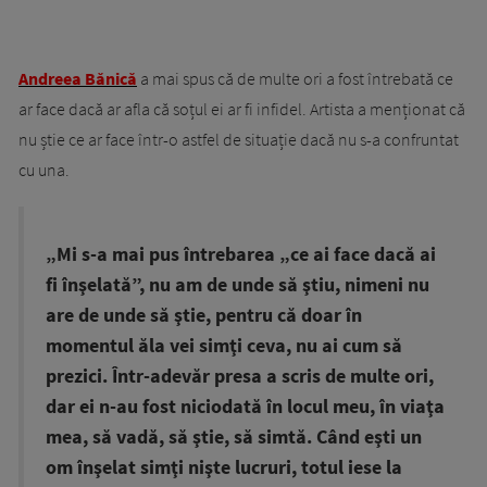
Andreea Bănică
a mai spus că de multe ori a fost întrebată ce
ar face dacă ar afla că soțul ei ar fi infidel. Artista a menționat că
nu știe ce ar face într-o astfel de situație dacă nu s-a confruntat
cu una.
„Mi s-a mai pus întrebarea „ce ai face dacă ai
fi înşelată”, nu am de unde să ştiu, nimeni nu
are de unde să ştie, pentru că doar în
momentul ăla vei simţi ceva, nu ai cum să
prezici. Într-adevăr presa a scris de multe ori,
dar ei n-au fost niciodată în locul meu, în viaţa
mea, să vadă, să ştie, să simtă. Când eşti un
om înşelat simţi nişte lucruri, totul iese la