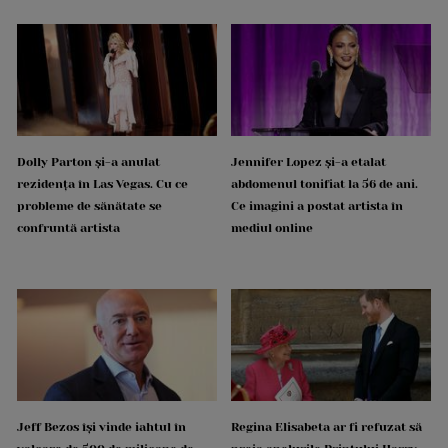
Dolly Parton și-a anulat
Jennifer Lopez și-a etalat
rezidența în Las Vegas. Cu ce
abdomenul tonifiat la 56 de ani.
probleme de sănătate se
Ce imagini a postat artista în
confruntă artista
mediul online
Jeff Bezos își vinde iahtul în
Regina Elisabeta ar fi refuzat să