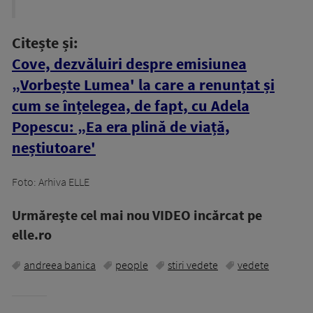
Citește și:
Cove, dezvăluiri despre emisiunea
„Vorbește Lumea' la care a renunțat și
cum se înțelegea, de fapt, cu Adela
Popescu: „Ea era plină de viață,
neștiutoare'
Foto: Arhiva ELLE
Urmăreşte cel mai nou VIDEO incărcat pe
elle.ro
andreea banica
people
stiri vedete
vedete