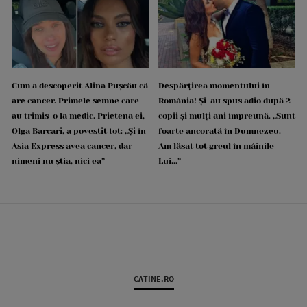
Cum a descoperit Alina Pușcău că
Despărțirea momentului în
are cancer. Primele semne care
România! Și-au spus adio după 2
au trimis-o la medic. Prietena ei,
copii și mulți ani împreună. „Sunt
Olga Barcari, a povestit tot: „Și în
foarte ancorată în Dumnezeu.
Asia Express avea cancer, dar
Am lăsat tot greul în mâinile
nimeni nu știa, nici ea”
Lui...”
CATINE.RO