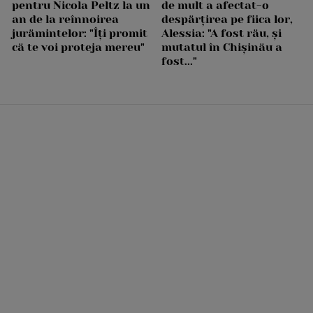
pentru Nicola Peltz la un
de mult a afectat-o
an de la reînnoirea
despărțirea pe fiica lor,
jurămintelor: "Îți promit
Alessia: "A fost rău, și
că te voi proteja mereu"
mutatul în Chișinău a
fost..."