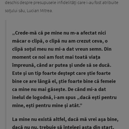
deschis despre presupusele infidelități care i-au fost atribuite
soțului său, Lucian Mitrea.
„Crede-mă că pe mine nu m-a afectat nici
măcar o clipă, o clipă nu am crezut ceva, o
clipă soţul meu nu mi-a dat vreun semn. Din
moment ce noi am fost mai toată viaţa
împreună, când ar putea şi unde să se ducă.
Este şi un tip foarte deştept care ştie foarte
bine ce are lângă el, ştie foarte bine că femeie
ca mine nu mai găseşte. De când mi-a dat
inelul de logodnă, i-am spus „dacă eşti pentru
mine, eşti pentru mine şi atât.”
La mine nu există altfel, dacă mă vrei aşa bine,
dacă nu nu, trebuie să înţelegi asta din start,