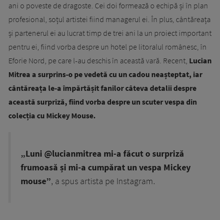
ani o poveste de dragoste. Cei doi formează o echipă și în plan
profesional, soțul artistei fiind managerul ei. În plus, cântăreața
și partenerul ei au lucrat timp de trei ani la un proiect important
pentru ei, fiind vorba despre un hotel pe litoralul românesc, în
Eforie Nord, pe care l-au deschis în această vară. Recent,
Lucian
Mitrea a surprins-o pe vedetă cu un cadou neașteptat, iar
cântăreața le-a împărtășit fanilor câteva detalii despre
această surpriză, fiind vorba despre un scuter vespa din
colecția cu Mickey Mouse.
„Luni @lucianmitrea mi-a făcut o surpriză
frumoasă și mi-a cumpărat un vespa Mickey
mouse”
, a spus artista pe Instagram.