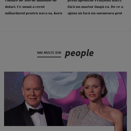
valoare de 500 de milioane de
preia apelurile Prințului Harry
dolari. Ce sumă a cerut
fără un martor lângă ea. De ce a
miliardarul pentru nava sa, Koru
ajuns să facă un asemenea gest
people
MAI MULTE DIN