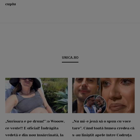
cuplu
UNICA.RO
„Surioara e pe drum!” :o Wooow,
„Nu mi-e jenă să o spun cu voce
ce veste!! E oficial! Îndrăgita
tare”. Când toată lumea credea că
vedetă e din nou însărcinată, la
s-au liniștit apele între Codruța