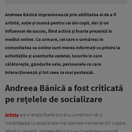
Andreea Bănică impresionează prin abilitatea ei de a fi
artistă, soție și mamă pentru cei doi copii, dar și un
influencer de succes, fiind activă și foarte prezentă în
mediul online. Ca urmare, cei care o urmăresc în
comunitatea sa online sunt mereu informați cu privire la
activitățile și aventurile vedetei, locurile în care
călătorește, gândurile sale, persoanele cu care
interacționează și tot ceea ce mai postează.
Andreea Bănică a fost criticată
pe rețelele de socializare
Artista
are o relație foarte bună cu urmăritorii săi și
împărtășește cu aceștia cele mai speciale momente din viața ei.
Aflată în vacanță, Andreea Bănică a avut parte de o surpriză