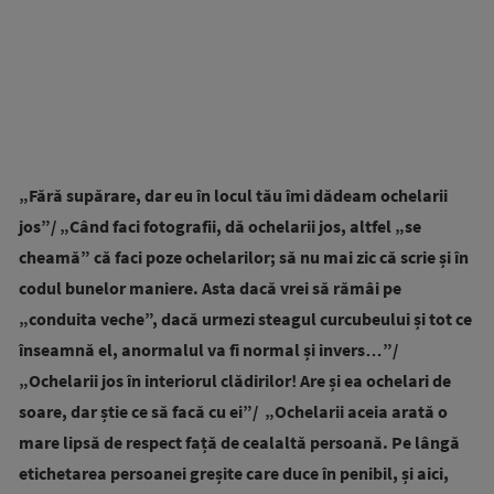
„Fără supărare, dar eu în locul tău îmi dădeam ochelarii
jos”/ „Când faci fotografii, dă ochelarii jos, altfel „se
cheamă” că faci poze ochelarilor; să nu mai zic că scrie și în
codul bunelor maniere.
Asta dacă vrei să rămâi pe
„conduita veche”, dacă urmezi steagul curcubeului și tot ce
înseamnă el, anormalul va fi normal și invers…”/
„Ochelarii jos în interiorul clădirilor! Are și ea ochelari de
soare, dar știe ce să facă cu ei”/ „Ochelarii aceia arată o
mare lipsă de respect față de cealaltă persoană. Pe lângă
etichetarea persoanei greșite care duce în penibil, și aici,