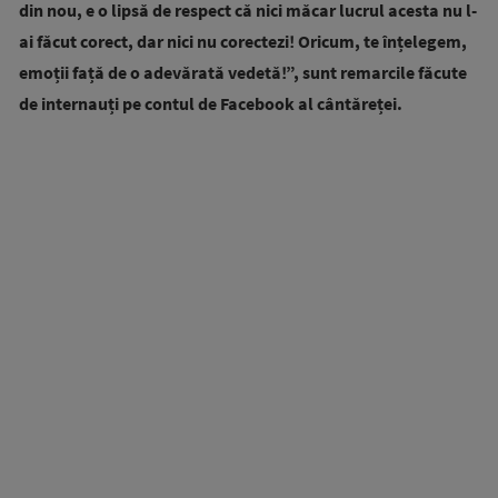
din nou, e o lipsă de respect că nici măcar lucrul acesta nu l-
ai făcut corect, dar nici nu corectezi! Oricum, te înțelegem,
emoții față de o adevărată vedetă!”, sunt remarcile făcute
de internauți pe contul de Facebook al cântăreței.