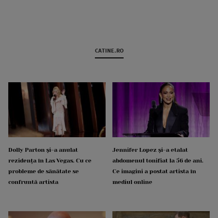
CATINE.RO
Dolly Parton și-a anulat
Jennifer Lopez și-a etalat
rezidența în Las Vegas. Cu ce
abdomenul tonifiat la 56 de ani.
probleme de sănătate se
Ce imagini a postat artista în
confruntă artista
mediul online