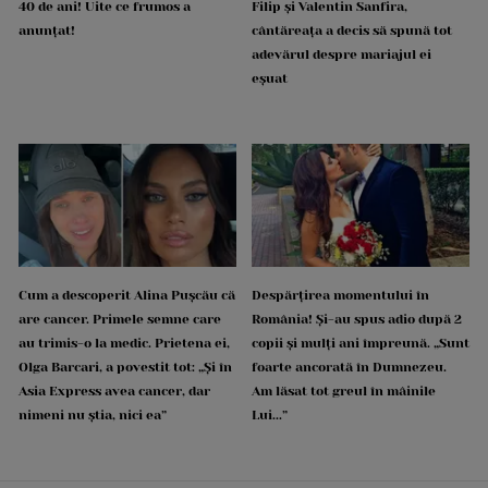
40 de ani! Uite ce frumos a
Filip și Valentin Sanfira,
anunțat!
cântăreața a decis să spună tot
adevărul despre mariajul ei
eșuat
Cum a descoperit Alina Pușcău că
Despărțirea momentului în
are cancer. Primele semne care
România! Și-au spus adio după 2
au trimis-o la medic. Prietena ei,
copii și mulți ani împreună. „Sunt
Olga Barcari, a povestit tot: „Și în
foarte ancorată în Dumnezeu.
Asia Express avea cancer, dar
Am lăsat tot greul în mâinile
nimeni nu știa, nici ea”
Lui...”