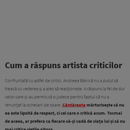
Cum a răspuns artista criticilor
Confruntată cu astfel de critici, Andreea Bănică nu a putut să
treacă cu vederea și a ales să reacționeze. A răspuns la fel de dur
celor care și-au permis să o judece pentru faptul că nu a
renunțat la ochelarii de soare.
Cântăreața
mărturisește că nu
ea este lipsită de respect, ci cei care o critică acum. Tocmai
de aceea, ar prefera ca fiecare să-și vadă de viața lui și să nu
mai critice viețile altora.