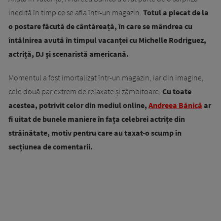
inedită în timp ce se afla într-un magazin.
Totul a plecat de la
o postare făcută de cântăreață, în care se mândrea cu
întâlnirea avută în timpul vacanței cu Michelle Rodriguez,
actriță, DJ și scenaristă americană.
Momentul a fost imortalizat într-un magazin, iar din imagine,
cele două par extrem de relaxate și zâmbitoare.
Cu toate
acestea, potrivit celor din mediul online,
Andreea Bănică
ar
fi uitat de bunele maniere în fața celebrei actrițe din
străinătate, motiv pentru care au taxat-o scump în
secțiunea de comentarii.