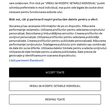
care colaboram. Prin click pe “VREAU SA MODIFIC SETARILE INDIVIDUAL” puteti
schimba preferintele in mod individual, mai putin cele legate de cookie strict
necesare pentru functionarea website-ului.
Stiri
Libertatea pentru
Atât noi, cât și partenerii noștri prelucrăm datele pentru a oferi:
femei
GSP
Stocarea și/sau accesarea informațiilor de pe un dispozitiv. Măsurarea
Viva
performanței reclamelor. Utilizarea profilurilor pentru selectarea conținutului
Unica
personalizat. Dezvoltarea și îmbunătățirea serviciilor. Crearea profilurilor de
Avantaje
conținut personalizat. Utilizarea profilurilor pentru selectarea publicității
Baby
personalizate. Crearea profilurilor pentru publicitate personalizată. Măsurarea
Retete practice
performanței conținutului. Înțelegerea publicului prin statistici sau combinații
Retete
de date din surse diferite. Utilizarea datelor limitate pentru a selecta conținutul.
Utilizarea de date limitate pentru a selecta publicitatea. Date precise de
geolocație și identificarea prin scanarea dispozitivului.
Pariază responsabil! Decizia ONJN nr. 821/25.09.2025.
Listă parteneri (furnizori)
Jocurile de noroc sunt interzise minorilor.
ACCEPT TOATE
Copyright © 2026 Ringier Romania SRL
VREAU SA MODIFIC SETARILE INDIVIDUAL
RESPING TOATE