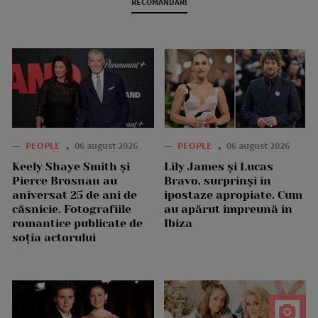
RECOMANDARI
—
PEOPLE
06 august 2026
—
PEOPLE
06 august 2026
Keely Shaye Smith și
Lily James și Lucas
Pierce Brosnan au
Bravo, surprinși în
aniversat 25 de ani de
ipostaze apropiate. Cum
căsnicie. Fotografiile
au apărut împreună în
romantice publicate de
Ibiza
soția actorului