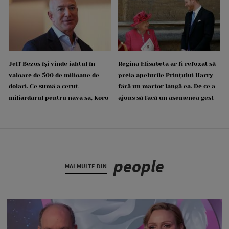
Jeff Bezos își vinde iahtul în
Regina Elisabeta ar fi refuzat să
valoare de 500 de milioane de
preia apelurile Prințului Harry
dolari. Ce sumă a cerut
fără un martor lângă ea. De ce a
miliardarul pentru nava sa, Koru
ajuns să facă un asemenea gest
people
MAI MULTE DIN