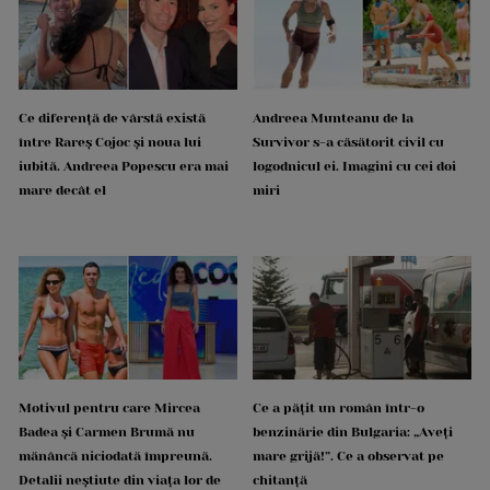
Ce diferență de vârstă există
Andreea Munteanu de la
între Rareș Cojoc și noua lui
Survivor s-a căsătorit civil cu
iubită. Andreea Popescu era mai
logodnicul ei. Imagini cu cei doi
mare decât el
miri
Motivul pentru care Mircea
Ce a pățit un român într-o
Badea și Carmen Brumă nu
benzinărie din Bulgaria: „Aveți
mănâncă niciodată împreună.
mare grijă!”. Ce a observat pe
Detalii neștiute din viața lor de
chitanță