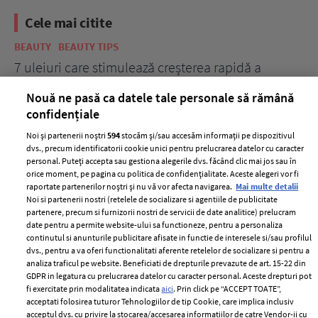
Cele mai citite
BEAUTY
BEAUTY TIPS
BE
țe
7 uleiuri care stimulează creșterea rapidă a
Ce
părului
de
Nouă ne pasă ca datele tale personale să rămână
confidențiale
Noi și partenerii noștri
594
stocăm și/sau accesăm informații pe dispozitivul
dvs., precum identificatorii cookie unici pentru prelucrarea datelor cu caracter
personal. Puteți accepta sau gestiona alegerile dvs. făcând clic mai jos sau în
orice moment, pe pagina cu politica de confidențialitate. Aceste alegeri vor fi
raportate partenerilor noștri și nu vă vor afecta navigarea.
Mai multe detalii
Noi si partenerii nostri (retelele de socializare si agentiile de publicitate
partenere, precum si furnizorii nostri de servicii de date analitice) prelucram
ELLE Style Awards
Termeni si conditii
date pentru a permite website-ului sa functioneze, pentru a personaliza
2024
continutul si anunturile publicitare afisate in functie de interesele si/sau profilul
Politica de
dvs., pentru a va oferi functionalitati aferente retelelor de socializare si pentru a
Despre ELLE
confidențialitate
analiza traficul pe website. Beneficiati de drepturile prevazute de art. 15-22 din
Romania
GDPR in legatura cu prelucrarea datelor cu caracter personal. Aceste drepturi pot
Politica de cookies
fi exercitate prin modalitatea indicata
aici
. Prin click pe “ACCEPT TOATE”,
Contact
Publicitate
acceptati folosirea tuturor Tehnologiilor de tip Cookie, care implica inclusiv
acceptul dvs. cu privire la stocarea/accesarea informatiilor de catre Vendor-ii cu
Abonamente