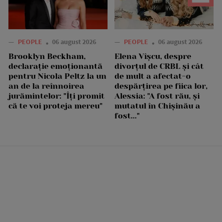
—
PEOPLE
06 august 2026
—
PEOPLE
06 august 2026
Brooklyn Beckham,
Elena Vîșcu, despre
declarație emoționantă
divorțul de CRBL și cât
pentru Nicola Peltz la un
de mult a afectat-o
an de la reînnoirea
despărțirea pe fiica lor,
jurămintelor: "Îți promit
Alessia: "A fost rău, și
că te voi proteja mereu"
mutatul în Chișinău a
fost..."