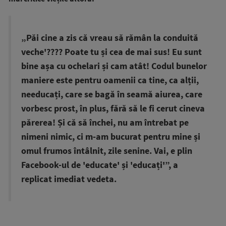
„Păi cine a zis că vreau să rămân la conduită
veche'???? Poate tu și cea de mai sus! Eu sunt
bine așa cu ochelari și cam atât! Codul bunelor
maniere este pentru oamenii ca tine, ca alții,
needucați, care se bagă în seamă aiurea, care
vorbesc prost, în plus, fără să le fi cerut cineva
părerea! Și că să închei, nu am întrebat pe
nimeni nimic, ci m-am bucurat pentru mine și
omul frumos întâlnit, zile senine. Vai, e plin
Facebook-ul de 'educate' și 'educați'”, a
replicat imediat vedeta.