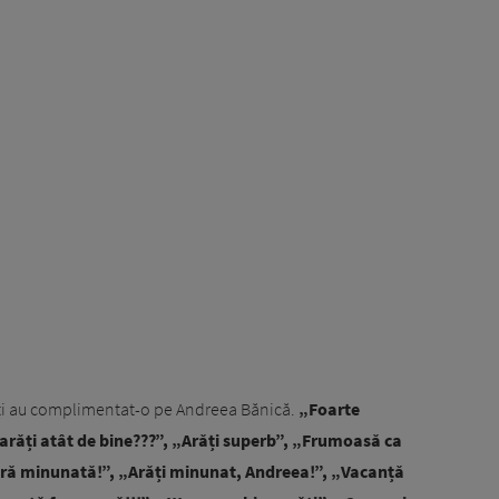
ulți au complimentat-o pe Andreea Bănică.
„Foarte
 arăți atât de bine???”, „Arăți superb”, „Frumoasă ca
vară minunată!”, „Arăți minunat, Andreea!”, „Vacanță