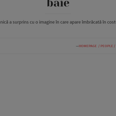
baie
ică a surprins cu o imagine în care apare îmbrăcată în cos
—
HOMEPAGE
/
PEOPLE
/