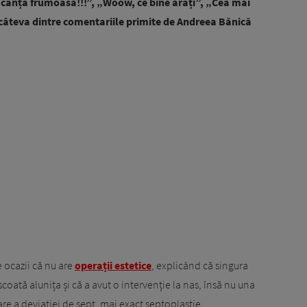
acanță frumoasă!!!”, „Woow, ce bine arăți”, „Cea mai
âteva dintre comentariile primite de Andreea Bănică
 ocazii că nu are
operații estetice
, explicând că singura
 scoată alunița și că a avut o intervenție la nas, însă nu una
are a deviației de sept, mai exact septoplastie.