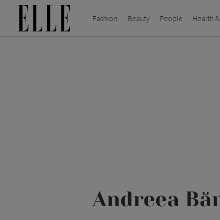
Fashion
Beauty
People
Health &
Andreea Băni