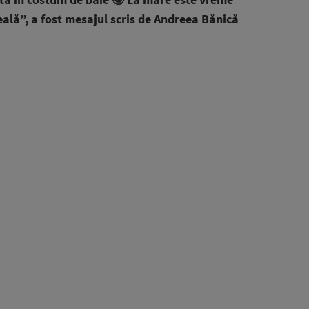
ta în costum de baie 🤪 La mare este vreme
eală”, a fost mesajul scris de Andreea Bănică