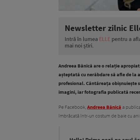
Newsletter zilnic Ell
Intră în lumea
ELLE
pentru a afl
mai noi știri.
Andreea Bănică are o relație apropiată 
așteptată cu nerăbdare să afle de la a
profesional. Cântăreața obișnuiește 
imagini, iar fotografia publicată rec
Pe Facebook,
Andreea Bănică
a publica
îmbrăcată într-un costum de baie cu ani