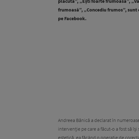
plăcută”, „Ești foarte frumoasă”, „V
frumoasă”, „Concediu frumos”, sunt c
pe Facebook.
Andreea Bănică a declarat în numeroase
intervenție pe care a făcut-o a fost să își
estetică, ea făcând o operație de corect