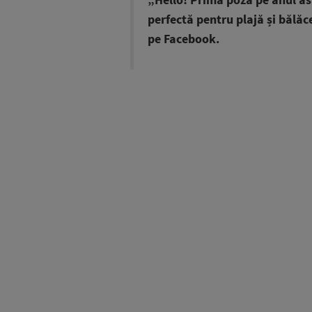
„Hello! Prima poză pe anul ăs
perfectă pentru plajă și bălăc
pe Facebook.