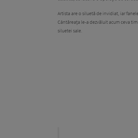
Artista are o siluetă de invidiat, iar fan
Cântăreața le-a dezvăluit acum ceva tim
siluetei sale.