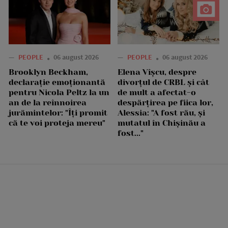
—
PEOPLE
06 august 2026
—
PEOPLE
06 august 2026
Brooklyn Beckham,
Elena Vîșcu, despre
declarație emoționantă
divorțul de CRBL și cât
pentru Nicola Peltz la un
de mult a afectat-o
an de la reînnoirea
despărțirea pe fiica lor,
jurămintelor: "Îți promit
Alessia: "A fost rău, și
că te voi proteja mereu"
mutatul în Chișinău a
fost..."