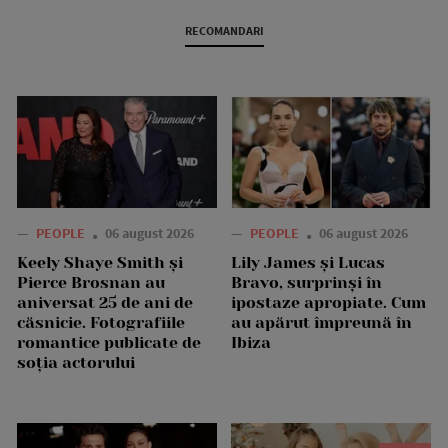
RECOMANDARI
—
PEOPLE
06 august 2026
—
PEOPLE
06 august 2026
Keely Shaye Smith și
Lily James și Lucas
Pierce Brosnan au
Bravo, surprinși în
aniversat 25 de ani de
ipostaze apropiate. Cum
căsnicie. Fotografiile
au apărut împreună în
romantice publicate de
Ibiza
soția actorului