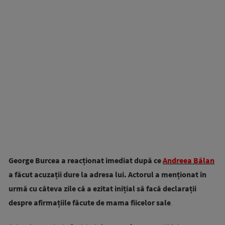
George Burcea a reacționat imediat după ce
Andreea Bălan
a făcut acuzații dure la adresa lui. Actorul a menționat în
urmă cu câteva zile că a ezitat inițial să facă declarații
despre afirmațiile făcute de mama fiicelor sale
.