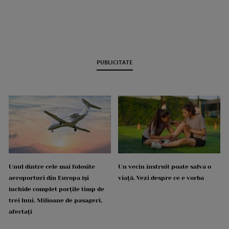
PUBLICITATE
Unul dintre cele mai folosite
Un vecin instruit poate salva o
aeroporturi din Europa își
viață. Vezi despre ce e vorba
închide complet porțile timp de
trei luni. Milioane de pasageri,
afectați