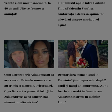
vedetă e din nou însărcinată, la
s-au liniștit apele între Codruța
40 de ani! Uite ce frumos a
Filip și Valentin Sanfira,
anunțat!
cântăreața a decis să spună tot
adevărul despre mariajul ei
eșuat
Cum a descoperit Alina Pușcău că
Despărțirea momentului în
are cancer. Primele semne care
România! Și-au spus adio după 2
au trimis-o la medic. Prietena ei,
copii și mulți ani împreună. „Sunt
Olga Barcari, a povestit tot: „Și în
foarte ancorată în Dumnezeu.
Asia Express avea cancer, dar
Am lăsat tot greul în mâinile
nimeni nu știa, nici ea”
Lui...”