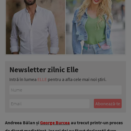
Newsletter zilnic Elle
Intră în lumea
ELLE
pentru a afla cele mai noi știri.
Andreea Bălan și
George Burcea
au trecut printr-un proces
de divorț mediatizat, iar cei doi au făcut declarații dure