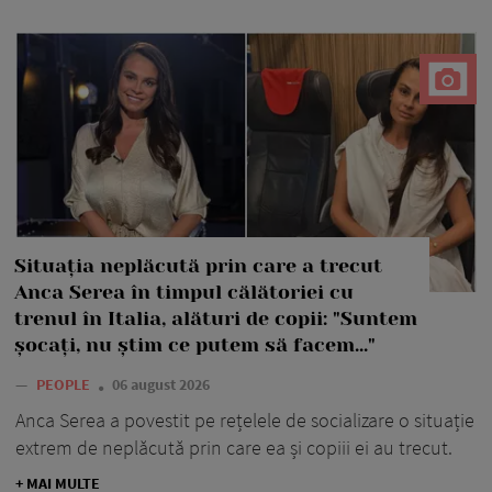
Situația neplăcută prin care a trecut
Anca Serea în timpul călătoriei cu
trenul în Italia, alături de copii: "Suntem
șocați, nu știm ce putem să facem..."
—
PEOPLE
06 august 2026
Anca Serea a povestit pe rețelele de socializare o situație
extrem de neplăcută prin care ea și copiii ei au trecut.
+ MAI MULTE