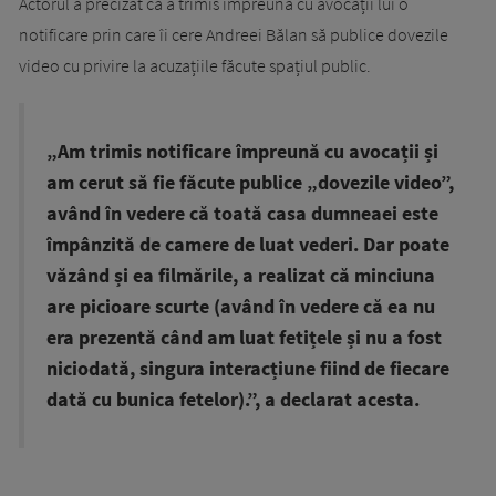
Actorul a precizat că a trimis împreună cu avocații lui o
notificare prin care îi cere Andreei Bălan să publice dovezile
video cu privire la acuzațiile făcute spațiul public.
„Am trimis notificare împreună cu avocații și
am cerut să fie făcute publice „dovezile video”,
având în vedere că toată casa dumneaei este
împânzită de camere de luat vederi. Dar poate
văzând și ea filmările, a realizat că minciuna
are picioare scurte (având în vedere că ea nu
era prezentă când am luat fetițele și nu a fost
niciodată, singura interacțiune fiind de fiecare
dată cu bunica fetelor).”, a declarat acesta.