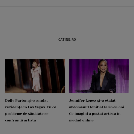
CATINE.RO
Dolly Parton și-a anulat
Jennifer Lopez și-a etalat
rezidența în Las Vegas. Cu ce
abdomenul tonifiat la 56 de ani.
probleme de sănătate se
Ce imagini a postat artista în
confruntă artista
mediul online