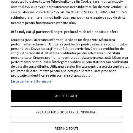
Publicitate
acceptati folosirea tuturor Tehnologiilor de tip Cookie, care implica inclusiv
acceptul dvs. cu privire la stocarea/accesarea informatiilor de catre Vendor-ii cu
Abonamente
care colaboram. Prin click pe “VREAU SA MODIFIC SETARILE INDIVIDUAL” puteti
schimba preferintele in mod individual, mai putin cele legate de cookie strict
necesare pentru functionarea website-ului.
Stiri
Libertatea pentru
Atât noi, cât și partenerii noștri prelucrăm datele pentru a oferi:
femei
GSP
Stocarea și/sau accesarea informațiilor de pe un dispozitiv. Măsurarea
Viva
performanței reclamelor. Utilizarea profilurilor pentru selectarea conținutului
Unica
personalizat. Dezvoltarea și îmbunătățirea serviciilor. Crearea profilurilor de
Avantaje
conținut personalizat. Utilizarea profilurilor pentru selectarea publicității
Baby
personalizate. Crearea profilurilor pentru publicitate personalizată. Măsurarea
Retete practice
performanței conținutului. Înțelegerea publicului prin statistici sau combinații
Retete
de date din surse diferite. Utilizarea datelor limitate pentru a selecta conținutul.
Utilizarea de date limitate pentru a selecta publicitatea. Date precise de
geolocație și identificarea prin scanarea dispozitivului.
Pariază responsabil! Decizia ONJN nr. 821/25.09.2025.
Listă parteneri (furnizori)
Jocurile de noroc sunt interzise minorilor.
ACCEPT TOATE
Copyright © 2026 Ringier Romania SRL
VREAU SA MODIFIC SETARILE INDIVIDUAL
RESPING TOATE