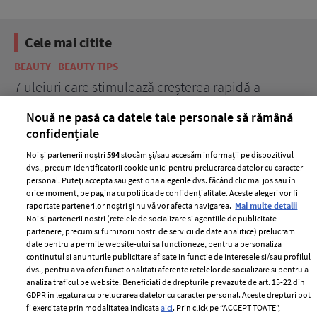
Cele mai citite
BEAUTY
BEAUTY TIPS
BE
țe
7 uleiuri care stimulează creșterea rapidă a
Ce
părului
de
Nouă ne pasă ca datele tale personale să rămână
confidențiale
Noi și partenerii noștri
594
stocăm și/sau accesăm informații pe dispozitivul
dvs., precum identificatorii cookie unici pentru prelucrarea datelor cu caracter
personal. Puteți accepta sau gestiona alegerile dvs. făcând clic mai jos sau în
orice moment, pe pagina cu politica de confidențialitate. Aceste alegeri vor fi
raportate partenerilor noștri și nu vă vor afecta navigarea.
Mai multe detalii
Noi si partenerii nostri (retelele de socializare si agentiile de publicitate
partenere, precum si furnizorii nostri de servicii de date analitice) prelucram
ELLE Style Awards
Termeni si conditii
date pentru a permite website-ului sa functioneze, pentru a personaliza
2024
continutul si anunturile publicitare afisate in functie de interesele si/sau profilul
Politica de
dvs., pentru a va oferi functionalitati aferente retelelor de socializare si pentru a
Despre ELLE
confidențialitate
analiza traficul pe website. Beneficiati de drepturile prevazute de art. 15-22 din
Romania
GDPR in legatura cu prelucrarea datelor cu caracter personal. Aceste drepturi pot
Politica de cookies
fi exercitate prin modalitatea indicata
aici
. Prin click pe “ACCEPT TOATE”,
Contact