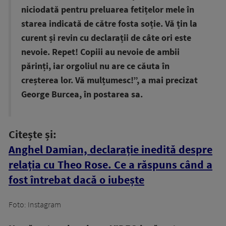
niciodată pentru preluarea fetițelor mele în
starea indicată de către fosta soție. Vă țin la
curent și revin cu declarații de câte ori este
nevoie. Repet! Copiii au nevoie de ambii
părinți, iar orgoliul nu are ce căuta în
creșterea lor. Vă mulțumesc!”, a mai precizat
George Burcea, în postarea sa.
Citește și:
Anghel Damian, declarație inedită despre
relația cu Theo Rose. Ce a răspuns când a
fost întrebat dacă o iubește
Foto: Instagram