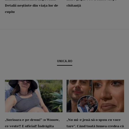
Detalii neștiute din viața lor de
chitanță
cuplu
UNICA.RO
„Surioara e pe drum!” :o Wooow,
„Nu mi-e jenă să o spun cu voce
ce veste!! E oficial! Îndrăgita
tare”. Când toată lumea credea că