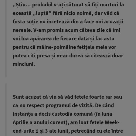
„Știu… probabil v-ați săturat să fiți martori la
această „luptă” fără nicio noimă, dar văd că
fosta soție nu încetează din a face noi acuzații
nereale. V-am promis acum câteva zile că îmi
voi lua apărarea de fiecare dată și fac asta
pentru că mâine-poimâine fetițele mele vor
putea citi presa și m-ar durea să citească doar
minciuni.
Sunt acuzat că vin să văd fetele foarte rar sau
ca nu respect programul de vizită. De când
instanța a decis custodia comună (în luna
Aprilie a anului curent), am luat fetele Week-
end-urile 1 și 3 ale lunii, petrecând cu ele între