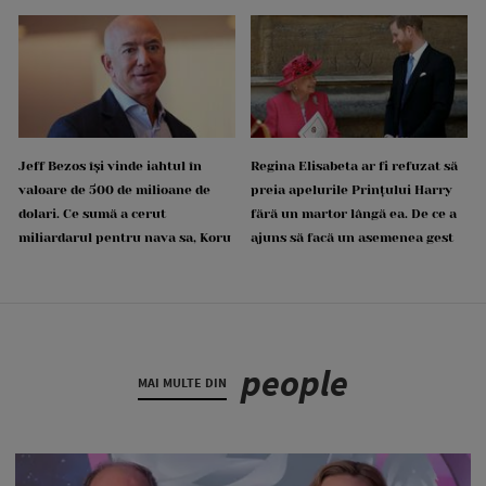
Jeff Bezos își vinde iahtul în
Regina Elisabeta ar fi refuzat să
valoare de 500 de milioane de
preia apelurile Prințului Harry
dolari. Ce sumă a cerut
fără un martor lângă ea. De ce a
miliardarul pentru nava sa, Koru
ajuns să facă un asemenea gest
people
MAI MULTE DIN