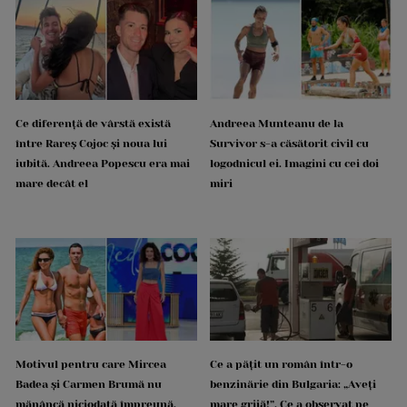
Ce diferență de vârstă există
Andreea Munteanu de la
între Rareș Cojoc și noua lui
Survivor s-a căsătorit civil cu
iubită. Andreea Popescu era mai
logodnicul ei. Imagini cu cei doi
mare decât el
miri
Motivul pentru care Mircea
Ce a pățit un român într-o
Badea și Carmen Brumă nu
benzinărie din Bulgaria: „Aveți
mănâncă niciodată împreună.
mare grijă!”. Ce a observat pe