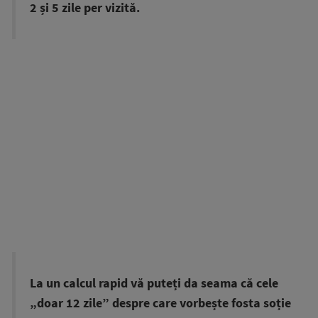
2 și 5 zile per vizită.
La un calcul rapid vă puteți da seama că cele
„doar 12 zile” despre care vorbește fosta soție