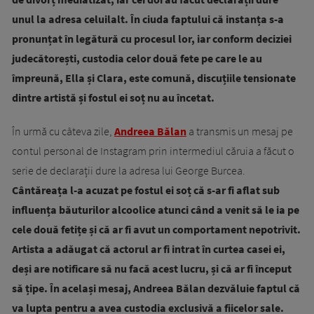
unul la adresa celuilalt. În ciuda faptului că instanța s-a
pronunțat în legătură cu procesul lor, iar conform deciziei
judecătorești, custodia celor două fete pe care le au
împreună, Ella și Clara, este comună, discuțiile tensionate
dintre artistă și fostul ei soț nu au încetat.
În urmă cu câteva zile,
Andreea Bălan
a transmis un mesaj pe
contul personal de Instagram prin intermediul căruia a făcut o
serie de declarații dure la adresa lui George Burcea.
Cântăreața l-a acuzat pe fostul ei soț că s-ar fi aflat sub
influența băuturilor alcoolice atunci când a venit să le ia pe
cele două fetițe și că ar fi avut un comportament nepotrivit.
Artista a adăugat că actorul ar fi intrat în curtea casei ei,
deși are notificare să nu facă acest lucru, și că ar fi început
să țipe. În același mesaj, Andreea Bălan dezvăluie faptul că
va lupta pentru a avea custodia exclusivă a fiicelor sale.