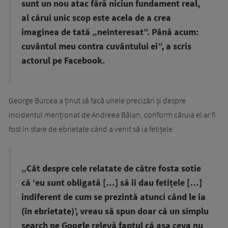
sunt un nou atac fără niciun fundament real,
al cărui unic scop este acela de a crea
imaginea de tată „neinteresat”. Până acum:
cuvântul meu contra cuvântului ei”, a scris
actorul pe Facebook.
George Burcea a ținut să facă unele precizări și despre
incidentul menționat de Andreea Bălan, conform căruia el ar fi
fost în stare de ebrietate când a venit să ia fetițele.
„Cât despre cele relatate de către fosta sotie
că ‘eu sunt obligată […] să îi dau fetițele […]
indiferent de cum se prezintă atunci când le ia
(în ebrietate)’, vreau să spun doar că un simplu
search pe Google relevă faptul că așa ceva nu