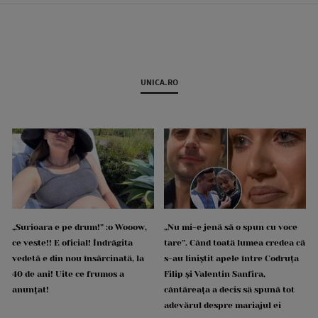
UNICA.RO
„Surioara e pe drum!” :o Wooow,
„Nu mi-e jenă să o spun cu voce
ce veste!! E oficial! Îndrăgita
tare”. Când toată lumea credea că
vedetă e din nou însărcinată, la
s-au liniștit apele între Codruța
40 de ani! Uite ce frumos a
Filip și Valentin Sanfira,
anunțat!
cântăreața a decis să spună tot
adevărul despre mariajul ei