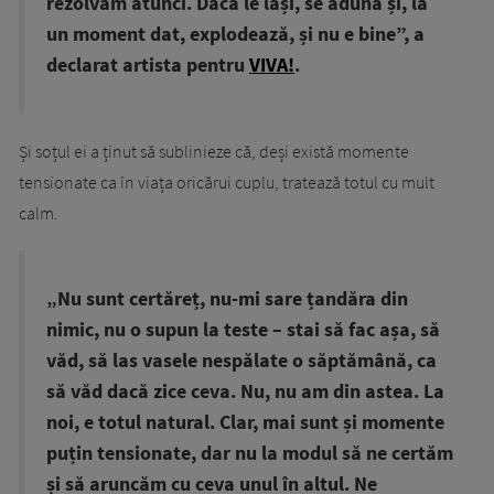
rezolvăm atunci. Dacă le lași, se adună și, la
un moment dat, explodează, și nu e bine”, a
declarat artista pentru
VIVA!
.
Și soțul ei a ținut să sublinieze că, deși există momente
tensionate ca în viața oricărui cuplu, tratează totul cu mult
calm.
„Nu sunt certăreț, nu-mi sare țandăra din
nimic, nu o supun la teste – stai să fac așa, să
văd, să las vasele nespălate o săptămână, ca
să văd dacă zice ceva. Nu, nu am din astea. La
noi, e totul natural. Clar, mai sunt și momente
puțin tensionate, dar nu la modul să ne certăm
și să aruncăm cu ceva unul în altul. Ne