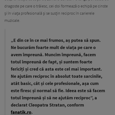
dragoste pe care o trăiesc, cei doi formează o echipă pe cinste
și în viața profesională și se susțin reciproc în carierele
muzicale.
„E din ce în ce mai frumos, aș putea să spun.
Ne bucurăm foarte mult de viața pe care o
avem împreună. Muncim împreună, facem
totul împreună de fapt, și suntem foarte
fericiți și cred că asta este cel mai important.
Ne ajutăm reciproc în absolut toate sarcinile,
atât basic, cât și cele profesionale, așa cum
este firesc și normal să fie. Ideea este să facem
totul împreună și să ne ajutăm reciproc”, a
declarat Cleopatra Stratan, conform
fanatik.ro
.