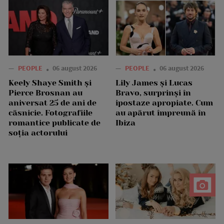
—
PEOPLE
06 august 2026
—
PEOPLE
06 august 2026
Keely Shaye Smith și
Lily James și Lucas
Pierce Brosnan au
Bravo, surprinși în
aniversat 25 de ani de
ipostaze apropiate. Cum
căsnicie. Fotografiile
au apărut împreună în
romantice publicate de
Ibiza
soția actorului