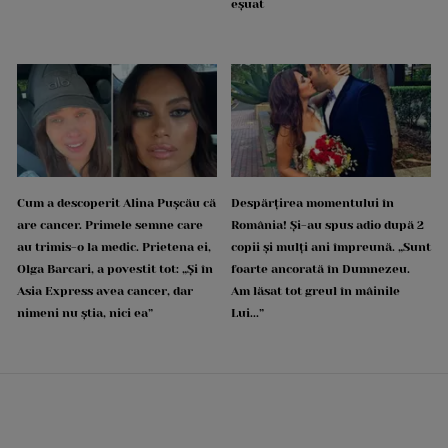
eșuat
Cum a descoperit Alina Pușcău că
Despărțirea momentului în
are cancer. Primele semne care
România! Și-au spus adio după 2
au trimis-o la medic. Prietena ei,
copii și mulți ani împreună. „Sunt
Olga Barcari, a povestit tot: „Și în
foarte ancorată în Dumnezeu.
Asia Express avea cancer, dar
Am lăsat tot greul în mâinile
nimeni nu știa, nici ea”
Lui...”