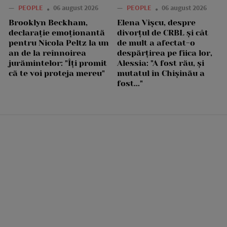
—
PEOPLE
06 august 2026
—
PEOPLE
06 august 2026
Brooklyn Beckham,
Elena Vîșcu, despre
declarație emoționantă
divorțul de CRBL și cât
pentru Nicola Peltz la un
de mult a afectat-o
an de la reînnoirea
despărțirea pe fiica lor,
jurămintelor: "Îți promit
Alessia: "A fost rău, și
că te voi proteja mereu"
mutatul în Chișinău a
fost..."