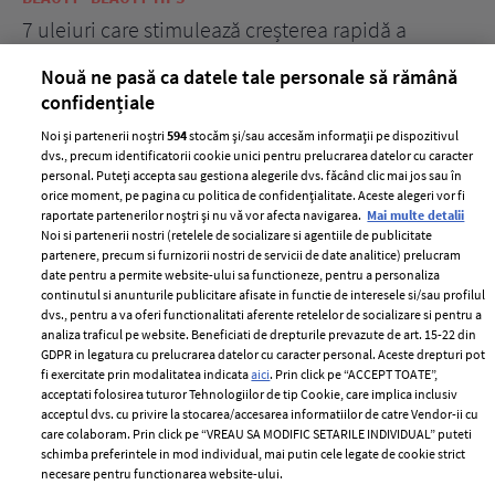
țe
7 uleiuri care stimulează creșterea rapidă a
Ce
părului
de
Nouă ne pasă ca datele tale personale să rămână
confidențiale
Noi și partenerii noștri
594
stocăm și/sau accesăm informații pe dispozitivul
dvs., precum identificatorii cookie unici pentru prelucrarea datelor cu caracter
personal. Puteți accepta sau gestiona alegerile dvs. făcând clic mai jos sau în
orice moment, pe pagina cu politica de confidențialitate. Aceste alegeri vor fi
raportate partenerilor noștri și nu vă vor afecta navigarea.
Mai multe detalii
Noi si partenerii nostri (retelele de socializare si agentiile de publicitate
partenere, precum si furnizorii nostri de servicii de date analitice) prelucram
ELLE Style Awards
Termeni si conditii
date pentru a permite website-ului sa functioneze, pentru a personaliza
2024
continutul si anunturile publicitare afisate in functie de interesele si/sau profilul
Politica de
dvs., pentru a va oferi functionalitati aferente retelelor de socializare si pentru a
Despre ELLE
confidențialitate
analiza traficul pe website. Beneficiati de drepturile prevazute de art. 15-22 din
Romania
GDPR in legatura cu prelucrarea datelor cu caracter personal. Aceste drepturi pot
Politica de cookies
fi exercitate prin modalitatea indicata
aici
. Prin click pe “ACCEPT TOATE”,
Contact
Publicitate
acceptati folosirea tuturor Tehnologiilor de tip Cookie, care implica inclusiv
acceptul dvs. cu privire la stocarea/accesarea informatiilor de catre Vendor-ii cu
Abonamente
care colaboram. Prin click pe “VREAU SA MODIFIC SETARILE INDIVIDUAL” puteti
schimba preferintele in mod individual, mai putin cele legate de cookie strict
necesare pentru functionarea website-ului.
Stiri
Libertatea pentru