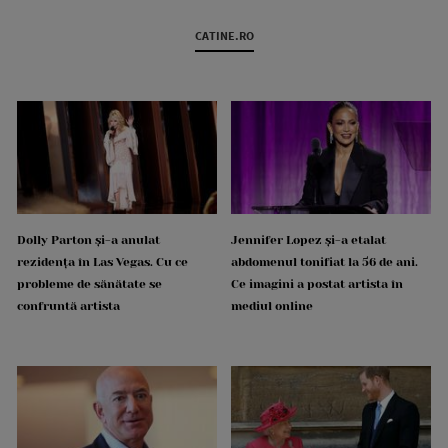
CATINE.RO
Dolly Parton și-a anulat
Jennifer Lopez și-a etalat
rezidența în Las Vegas. Cu ce
abdomenul tonifiat la 56 de ani.
probleme de sănătate se
Ce imagini a postat artista în
confruntă artista
mediul online