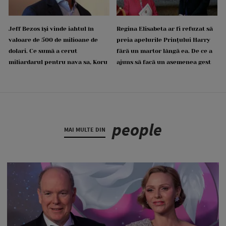
Jeff Bezos își vinde iahtul în
Regina Elisabeta ar fi refuzat să
valoare de 500 de milioane de
preia apelurile Prințului Harry
dolari. Ce sumă a cerut
fără un martor lângă ea. De ce a
miliardarul pentru nava sa, Koru
ajuns să facă un asemenea gest
people
MAI MULTE DIN