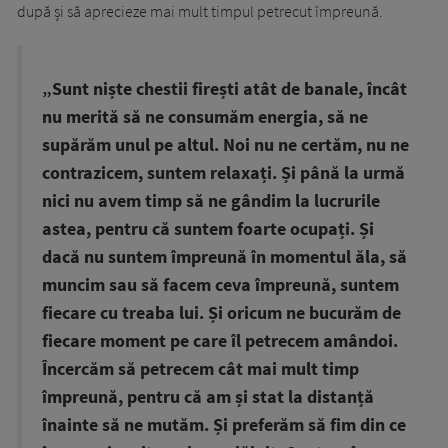
după și să aprecieze mai mult timpul petrecut împreună.
„Sunt niște chestii firești atât de banale, încât
nu merită să ne consumăm energia, să ne
supărăm unul pe altul. Noi nu ne certăm, nu ne
contrazicem, suntem relaxați. Și până la urmă
nici nu avem timp să ne gândim la lucrurile
astea, pentru că suntem foarte ocupați. Și
dacă nu suntem împreună în momentul ăla, să
muncim sau să facem ceva împreună, suntem
fiecare cu treaba lui. Și oricum ne bucurăm de
fiecare moment pe care îl petrecem amândoi.
Încercăm să petrecem cât mai mult timp
împreună, pentru că am și stat la distanță
înainte să ne mutăm. Și preferăm să fim din ce