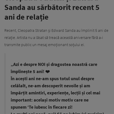
Sanda au sărbătorit recent 5
ani de relație
Recent, Cleopatra Stratan și Edward Sanda au împlinit 5 ani de
relație. Artista nu a lăsat să treacă această aniversare fără a-i
transmite public un mesaj emoționant soțului ei.
„Azi e despre NOI și dragostea noastră care
împlinește 5 ani! ❤️
În acești ani ne-am spus totul unul despre
celălalt, ne-am descoperit nevoile și am
împărțit amintiri, experiențe, lecții și cel mai
important: același motiv motiv care ne
spunem ‘Te iubesc în fiecare zi!