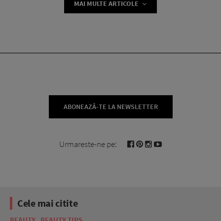
MAI MULTE ARTICOLE
ABONEAZĂ-TE LA NEWSLETTER
Urmareste-ne pe:
Cele mai citite
BEAUTY
BEAUTY TIPS
BE