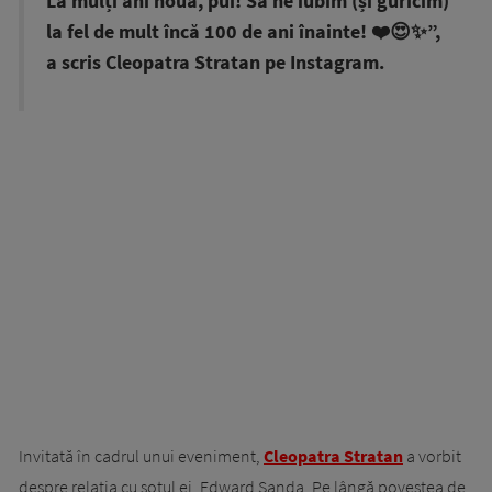
La mulți ani nouă, pui! Să ne iubim (și guricim)
la fel de mult încă 100 de ani înainte! ❤️😍✨”,
a scris Cleopatra Stratan pe Instagram.
Invitată în cadrul unui eveniment,
Cleopatra Stratan
a vorbit
despre relația cu soțul ei, Edward Sanda. Pe lângă povestea de