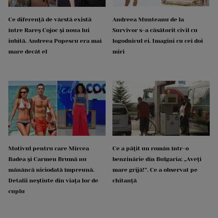
Ce diferență de vârstă există
Andreea Munteanu de la
între Rareș Cojoc și noua lui
Survivor s-a căsătorit civil cu
iubită. Andreea Popescu era mai
logodnicul ei. Imagini cu cei doi
mare decât el
miri
Motivul pentru care Mircea
Ce a pățit un român într-o
Badea și Carmen Brumă nu
benzinărie din Bulgaria: „Aveți
mănâncă niciodată împreună.
mare grijă!”. Ce a observat pe
Detalii neștiute din viața lor de
chitanță
cuplu