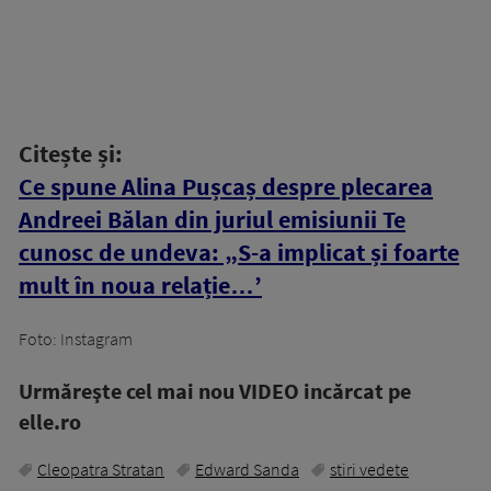
Citește și:
Ce spune Alina Pușcaș despre plecarea
Andreei Bălan din juriul emisiunii Te
cunosc de undeva: „S-a implicat și foarte
mult în noua relație…’
Foto: Instagram
Urmăreşte cel mai nou VIDEO incărcat pe
elle.ro
Cleopatra Stratan
Edward Sanda
stiri vedete