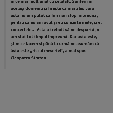
în ce mai mult unul cu celălalt. Suntem în
același domeniu și firește că mai ales vara
asta nu am putut să fim non stop împreună,
pentru că eu am avut și eu concerte mele, și el
concertele… Asta a trebuit să ne despartă, n-
am stat tot timpul împreună. Dar asta este,
știm ce facem și până la urmă ne asumăm că
ăsta este „riscul meseriei”, a mai spus
Cleopatra Stratan.