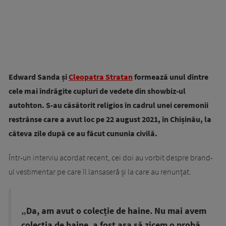
Edward Sanda și
Cleopatra Stratan
formează unul dintre
cele mai îndrăgite cupluri de vedete din showbiz-ul
autohton. S-au căsătorit religios în cadrul unei ceremonii
restrânse care a avut loc pe 22 august 2021, în Chișinău, la
câteva zile după ce au făcut cununia civilă.
Într-un interviu acordat recent, cei doi au vorbit despre brand-
ul vestimentar pe care îl lansaseră și la care au renunțat.
„Da, am avut o colecție de haine. Nu mai avem
colecția de haine, a fost așa să zicem o probă,