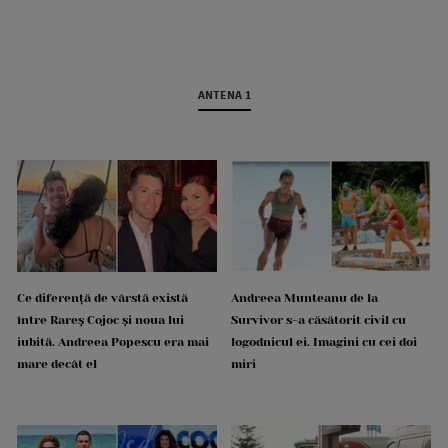
ANTENA 1
Ce diferență de vârstă există
Andreea Munteanu de la
între Rareș Cojoc și noua lui
Survivor s-a căsătorit civil cu
iubită. Andreea Popescu era mai
logodnicul ei. Imagini cu cei doi
mare decât el
miri