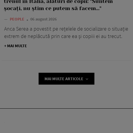
trenul în Italia, alături de copii: "Suntem
șocați, nu știm ce putem să facem..."
—
PEOPLE
06 august 2026
Anca Serea a povestit pe rețelele de socializare o situație
extrem de neplăcută prin care ea și copiii ei au trecut.
+ MAI MULTE
MAI MULTE ARTICOLE