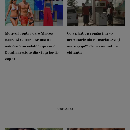
Motivul pentru care Mircea
Ce a pățit un român într-o
Badea și Carmen Brumă nu
benzinărie din Bulgaria: „Aveți
mănâncă niciodată împreună.
mare grijă!”. Ce a observat pe
Detalii neștiute din viața lor de
chitanță
cuplu
UNICA.RO