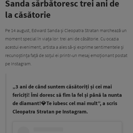
Sanda sărbătoresc trei ani de
la căsătorie
Pe 14 august, Edward Sanda și Cleopatra Stratan marchează un
moment special în viața lor: trei ani de căsătorie. Cu ocazia
acestui eveniment, artista a ales să-și exprime sentimentele și
recunoștința față de soțul ei printr-un mesaj emoționant postat
pe Instagram.
„3 ani de când suntem căsătoriți și cei mai
fericiți! Îmi doresc să fim la fel și până la nunta
de diamant!💎Te iubesc cel mai mult”, a scris
Cleopatra Stratan pe Instagram.