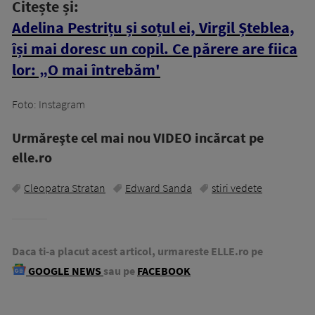
Citește și:
Adelina Pestrițu și soțul ei, Virgil Șteblea,
își mai doresc un copil. Ce părere are fiica
lor: „O mai întrebăm'
Foto: Instagram
Urmăreşte cel mai nou VIDEO incărcat pe
elle.ro
Cleopatra Stratan
Edward Sanda
stiri vedete
Daca ti-a placut acest articol, urmareste ELLE.ro pe
GOOGLE NEWS
sau pe
FACEBOOK