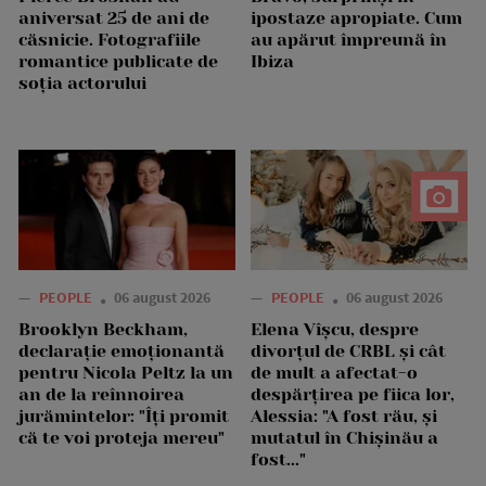
aniversat 25 de ani de
ipostaze apropiate. Cum
căsnicie. Fotografiile
au apărut împreună în
romantice publicate de
Ibiza
soția actorului
—
PEOPLE
06 august 2026
—
PEOPLE
06 august 2026
Brooklyn Beckham,
Elena Vîșcu, despre
declarație emoționantă
divorțul de CRBL și cât
pentru Nicola Peltz la un
de mult a afectat-o
an de la reînnoirea
despărțirea pe fiica lor,
jurămintelor: "Îți promit
Alessia: "A fost rău, și
că te voi proteja mereu"
mutatul în Chișinău a
fost..."