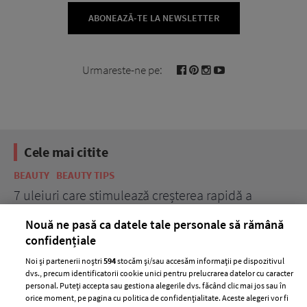
ABONEAZĂ-TE LA NEWSLETTER
Urmareste-ne pe:
Cele mai citite
BEAUTY
BEAUTY TIPS
BE
țe
7 uleiuri care stimulează creșterea rapidă a
Ce
părului
de
Nouă ne pasă ca datele tale personale să rămână
confidențiale
Noi și partenerii noștri
594
stocăm și/sau accesăm informații pe dispozitivul
dvs., precum identificatorii cookie unici pentru prelucrarea datelor cu caracter
personal. Puteți accepta sau gestiona alegerile dvs. făcând clic mai jos sau în
orice moment, pe pagina cu politica de confidențialitate. Aceste alegeri vor fi