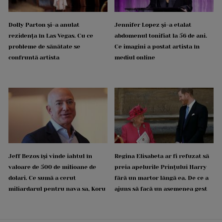
Dolly Parton și-a anulat
Jennifer Lopez și-a etalat
rezidența în Las Vegas. Cu ce
abdomenul tonifiat la 56 de ani.
probleme de sănătate se
Ce imagini a postat artista în
confruntă artista
mediul online
Jeff Bezos își vinde iahtul în
Regina Elisabeta ar fi refuzat să
valoare de 500 de milioane de
preia apelurile Prințului Harry
dolari. Ce sumă a cerut
fără un martor lângă ea. De ce a
miliardarul pentru nava sa, Koru
ajuns să facă un asemenea gest