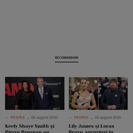
RECOMANDARI
—
PEOPLE
06 august 2026
—
PEOPLE
06 august 2026
Keely Shaye Smith și
Lily James și Lucas
Pierce Brosnan au
Bravo, surprinși în