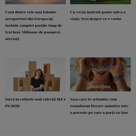
Unul dintre cele mai folosite
Un vecin instruit poate salva o
aeroporturi din Europa își
viață. Vezi despre ce e vorba
închide complet porțile timp de
trei luni. Milioane de pasageri,
afectați
Intră în culisele noii colecții IKEA
Vara care te schimbă: cum
PS 2026
transformi fiecare amintire într-
o poveste pe care o porți cu tine