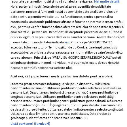
raportate partenerilor noștri și nu vă vor afecta navigarea.
Mai multe detalii
Noi si partenerii nostri (retelele de socializare si agentiile de publicitate
partenere, precum si furnizorii nostri de servicii de date analitice) prelucram
ELLE Style Awards
Termeni si conditii
date pentru a permite website-ului sa functioneze, pentru a personaliza
2024
continutul si anunturile publicitare afisate in functie de interesele si/sau profilul
Politica de
dvs., pentru a va oferi functionalitati aferente retelelor de socializare si pentru a
Despre ELLE
confidențialitate
analiza traficul pe website. Beneficiati de drepturile prevazute de art. 15-22 din
Romania
GDPR in legatura cu prelucrarea datelor cu caracter personal. Aceste drepturi pot
Politica de cookies
fi exercitate prin modalitatea indicata
aici
. Prin click pe “ACCEPT TOATE”,
Contact
Publicitate
acceptati folosirea tuturor Tehnologiilor de tip Cookie, care implica inclusiv
acceptul dvs. cu privire la stocarea/accesarea informatiilor de catre Vendor-ii cu
Abonamente
care colaboram. Prin click pe “VREAU SA MODIFIC SETARILE INDIVIDUAL” puteti
schimba preferintele in mod individual, mai putin cele legate de cookie strict
necesare pentru functionarea website-ului.
Stiri
Libertatea pentru
Atât noi, cât și partenerii noștri prelucrăm datele pentru a oferi:
femei
GSP
Stocarea și/sau accesarea informațiilor de pe un dispozitiv. Măsurarea
Viva
performanței reclamelor. Utilizarea profilurilor pentru selectarea conținutului
Unica
personalizat. Dezvoltarea și îmbunătățirea serviciilor. Crearea profilurilor de
Avantaje
conținut personalizat. Utilizarea profilurilor pentru selectarea publicității
Baby
personalizate. Crearea profilurilor pentru publicitate personalizată. Măsurarea
Retete practice
performanței conținutului. Înțelegerea publicului prin statistici sau combinații
Retete
de date din surse diferite. Utilizarea datelor limitate pentru a selecta conținutul.
Utilizarea de date limitate pentru a selecta publicitatea. Date precise de
geolocație și identificarea prin scanarea dispozitivului.
Pariază responsabil! Decizia ONJN nr. 821/25.09.2025.
Listă parteneri (furnizori)
Jocurile de noroc sunt interzise minorilor.