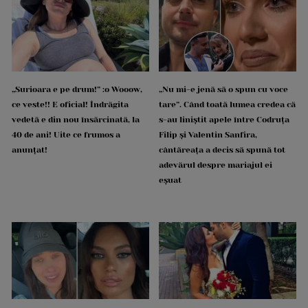
„Surioara e pe drum!” :o Wooow,
„Nu mi-e jenă să o spun cu voce
ce veste!! E oficial! Îndrăgita
tare”. Când toată lumea credea că
vedetă e din nou însărcinată, la
s-au liniștit apele între Codruța
40 de ani! Uite ce frumos a
Filip și Valentin Sanfira,
anunțat!
cântăreața a decis să spună tot
adevărul despre mariajul ei
eșuat