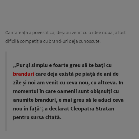
Cântăreața a povestit că, deși au venit cu o idee nouă, a fost
dificilă competiția cu brand-uri deja cunoscute.
„Pur și simplu e foarte greu să te bați cu
branduri
care deja există pe piață de ani de
zile și noi am venit cu ceva nou, cu altceva. În
momentul în care oamenii sunt obișnuiți cu
anumite branduri, e mai greu să le aduci ceva
nou în față”, a declarat Cleopatra Stratan
pentru sursa citată.