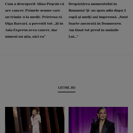
Cum a descoperit Alina Pușcău că
Despărțirea momentului în
are cancer. Primele semne care
România! Și-au spus adio după 2
au trimis-o la medic. Prietena ei,
copii și mulți ani împreună. „Sunt
Olga Barcari, a povestit tot: „Și în
foarte ancorată în Dumnezeu.
Asia Express avea cancer, dar
Am lăsat tot greul în mâinile
nimeni nu știa, nici ea”
Lui...”
CATINE.RO