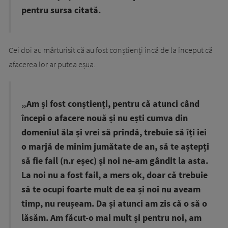
pentru sursa citată.
Cei doi au mărturisit că au fost conștienți încă de la început că
afacerea lor ar putea eșua.
„Am și fost conștienți, pentru că atunci când
începi o afacere nouă și nu ești cumva din
domeniul ăla și vrei să prindă, trebuie să îți iei
o marjă de minim jumătate de an, să te aștepți
să fie fail (n.r eșec) și noi ne-am gândit la asta.
La noi nu a fost fail, a mers ok, doar că trebuie
să te ocupi foarte mult de ea și noi nu aveam
timp, nu reușeam. Da și atunci am zis că o să o
lăsăm. Am făcut-o mai mult și pentru noi, am