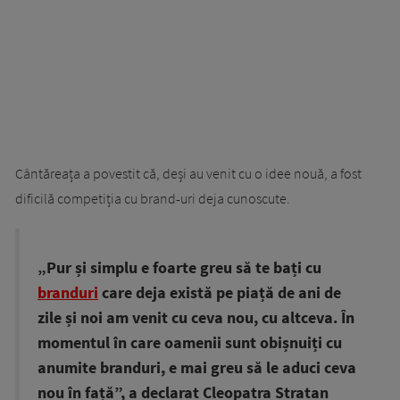
Cântăreața a povestit că, deși au venit cu o idee nouă, a fost
dificilă competiția cu brand-uri deja cunoscute.
„Pur și simplu e foarte greu să te bați cu
branduri
care deja există pe piață de ani de
zile și noi am venit cu ceva nou, cu altceva. În
momentul în care oamenii sunt obișnuiți cu
anumite branduri, e mai greu să le aduci ceva
nou în față”, a declarat Cleopatra Stratan