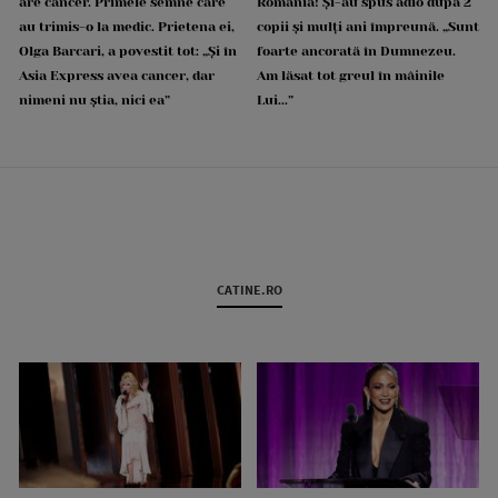
are cancer. Primele semne care
România! Și-au spus adio după 2
au trimis-o la medic. Prietena ei,
copii și mulți ani împreună. „Sunt
Olga Barcari, a povestit tot: „Și în
foarte ancorată în Dumnezeu.
Asia Express avea cancer, dar
Am lăsat tot greul în mâinile
nimeni nu știa, nici ea”
Lui...”
CATINE.RO