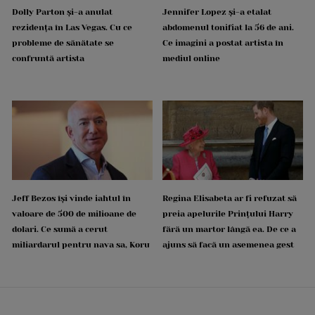
Dolly Parton și-a anulat
Jennifer Lopez și-a etalat
rezidența în Las Vegas. Cu ce
abdomenul tonifiat la 56 de ani.
probleme de sănătate se
Ce imagini a postat artista în
confruntă artista
mediul online
Jeff Bezos își vinde iahtul în
Regina Elisabeta ar fi refuzat să
valoare de 500 de milioane de
preia apelurile Prințului Harry
dolari. Ce sumă a cerut
fără un martor lângă ea. De ce a
miliardarul pentru nava sa, Koru
ajuns să facă un asemenea gest