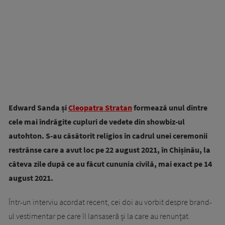
Edward Sanda și
Cleopatra Stratan
formează unul dintre
cele mai îndrăgite cupluri de vedete din showbiz-ul
autohton. S-au căsătorit religios în cadrul unei ceremonii
restrânse care a avut loc pe 22 august 2021, în Chișinău, la
câteva zile după ce au făcut cununia civilă, mai exact pe 14
august 2021.
Într-un interviu acordat recent, cei doi au vorbit despre brand-
ul vestimentar pe care îl lansaseră și la care au renunțat.