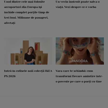
Unul dintre cele mai folosite
Un vecin instruit poate salva o
aeroporturi din Europa își
viață. Vezi despre ce e vorba
închide complet porțile timp de
trei luni. Milioane de pasageri,
afectați
Intră în culisele noii colecții IKEA
Vara care te schimbă: cum
PS 2026
transformi fiecare amintire într-
o poveste pe care o porți cu tine