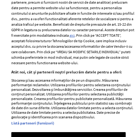
partenere, precum si furnizorii nostri de servicii de date analitice) prelucram
ELLE Style Awards
Termeni si conditii
date pentru a permite website-ului sa functioneze, pentru a personaliza
2024
continutul si anunturile publicitare afisate in functie de interesele si/sau profilul
Politica de
dvs., pentru a va oferi functionalitati aferente retelelor de socializare si pentru a
Despre ELLE
confidențialitate
analiza traficul pe website. Beneficiati de drepturile prevazute de art. 15-22 din
Romania
GDPR in legatura cu prelucrarea datelor cu caracter personal. Aceste drepturi pot
Politica de cookies
fi exercitate prin modalitatea indicata
aici
. Prin click pe “ACCEPT TOATE”,
Contact
Publicitate
acceptati folosirea tuturor Tehnologiilor de tip Cookie, care implica inclusiv
acceptul dvs. cu privire la stocarea/accesarea informatiilor de catre Vendor-ii cu
Abonamente
care colaboram. Prin click pe “VREAU SA MODIFIC SETARILE INDIVIDUAL” puteti
schimba preferintele in mod individual, mai putin cele legate de cookie strict
necesare pentru functionarea website-ului.
Stiri
Libertatea pentru
Atât noi, cât și partenerii noștri prelucrăm datele pentru a oferi:
femei
GSP
Stocarea și/sau accesarea informațiilor de pe un dispozitiv. Măsurarea
Viva
performanței reclamelor. Utilizarea profilurilor pentru selectarea conținutului
Unica
personalizat. Dezvoltarea și îmbunătățirea serviciilor. Crearea profilurilor de
Avantaje
conținut personalizat. Utilizarea profilurilor pentru selectarea publicității
Baby
personalizate. Crearea profilurilor pentru publicitate personalizată. Măsurarea
Retete practice
performanței conținutului. Înțelegerea publicului prin statistici sau combinații
Retete
de date din surse diferite. Utilizarea datelor limitate pentru a selecta conținutul.
Utilizarea de date limitate pentru a selecta publicitatea. Date precise de
geolocație și identificarea prin scanarea dispozitivului.
Pariază responsabil! Decizia ONJN nr. 821/25.09.2025.
Listă parteneri (furnizori)
Jocurile de noroc sunt interzise minorilor.