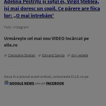
Adelina Pestrițu și soțul ei, Virgil Șteblea,
își mai doresc un copil. Ce părere are fiica
lor: „O mai întrebăm'
Foto: Instagram
Urmăreşte cel mai nou VIDEO incărcat pe
elle.ro
Cleopatra Stratan
Edward Sanda
stiri vedete
Daca ti-a placut acest articol, urmareste ELLE.ro pe
GOOGLE NEWS
sau pe
FACEBOOK