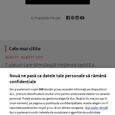
Urmareste-ne pe:
Cele mai citite
BEAUTY
BEAUTY TIPS
BE
țe
7 uleiuri care stimulează creșterea rapidă a
Ce
părului
de
Nouă ne pasă ca datele tale personale să rămână
confidențiale
Noi și partenerii noștri
594
stocăm și/sau accesăm informații pe dispozitivul
dvs., precum identificatorii cookie unici pentru prelucrarea datelor cu caracter
personal. Puteți accepta sau gestiona alegerile dvs. făcând clic mai jos sau în
orice moment, pe pagina cu politica de confidențialitate. Aceste alegeri vor fi
raportate partenerilor noștri și nu vă vor afecta navigarea.
Mai multe detalii
Noi si partenerii nostri (retelele de socializare si agentiile de publicitate