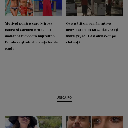
Motivul pentru care Mircea
Ce a pățit un român într-o
Badea și Carmen Brumă nu
benzinărie din Bulgaria: „Aveți
mănâncă niciodată împreună.
mare grijă!”. Ce a observat pe
Detalii neștiute din viața lor de
chitanță
cuplu
UNICA.RO