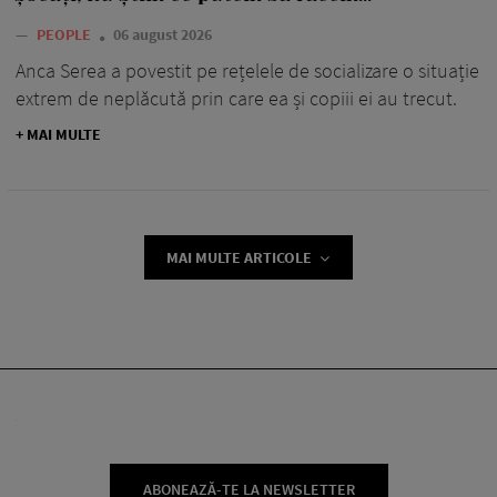
—
PEOPLE
06 august 2026
Anca Serea a povestit pe rețelele de socializare o situație
extrem de neplăcută prin care ea și copiii ei au trecut.
+ MAI MULTE
MAI MULTE ARTICOLE
ABONEAZĂ-TE LA NEWSLETTER