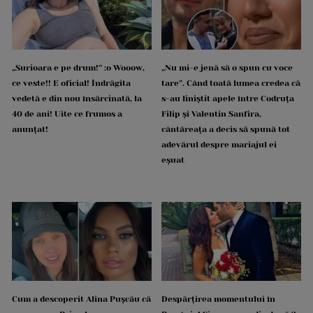
„Surioara e pe drum!” :o Wooow,
„Nu mi-e jenă să o spun cu voce
ce veste!! E oficial! Îndrăgita
tare”. Când toată lumea credea că
vedetă e din nou însărcinată, la
s-au liniștit apele între Codruța
40 de ani! Uite ce frumos a
Filip și Valentin Sanfira,
anunțat!
cântăreața a decis să spună tot
adevărul despre mariajul ei
eșuat
Cum a descoperit Alina Pușcău că
Despărțirea momentului în