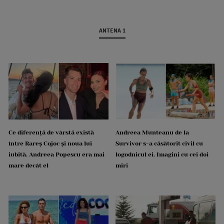
ANTENA 1
Ce diferență de vârstă există
Andreea Munteanu de la
între Rareș Cojoc și noua lui
Survivor s-a căsătorit civil cu
iubită. Andreea Popescu era mai
logodnicul ei. Imagini cu cei doi
mare decât el
miri