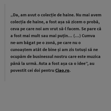
„Da, am avut o colecție de haine. Nu mai avem
colecția de haine, a fost așa să zicem o probă,
ceva pe care noi am vrut să-l facem. Se pare că
a fost mai mult sau mai puțin… (…) Cumva
ne-am băgat pe o zonă, pe care nu o
cunoaștem atât de bine și am zis totuși să ne
ocupăm de businessul nostru care este muzica
până la urmă. Asta a fost așa ca o idee”, au
povestit cei doi pentru
Ciao.ro
.