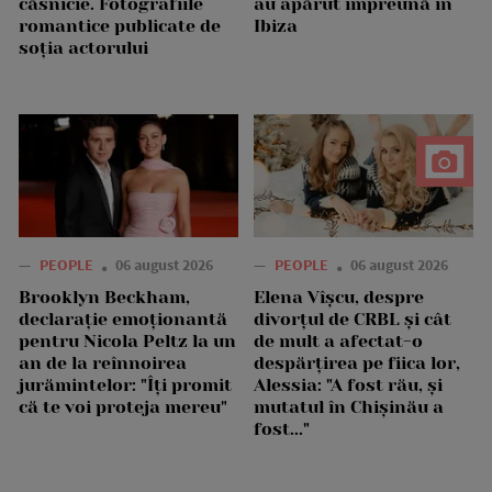
căsnicie. Fotografiile
au apărut împreună în
romantice publicate de
Ibiza
soția actorului
—
PEOPLE
06 august 2026
—
PEOPLE
06 august 2026
Brooklyn Beckham,
Elena Vîșcu, despre
declarație emoționantă
divorțul de CRBL și cât
pentru Nicola Peltz la un
de mult a afectat-o
an de la reînnoirea
despărțirea pe fiica lor,
jurămintelor: "Îți promit
Alessia: "A fost rău, și
că te voi proteja mereu"
mutatul în Chișinău a
fost..."