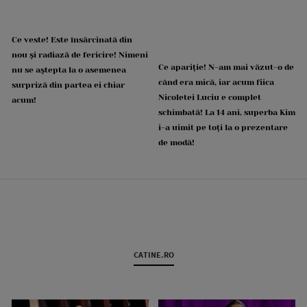
Ce veste! Este însărcinată din
nou și radiază de fericire! Nimeni
Ce apariție! N-am mai văzut-o de
nu se aștepta la o asemenea
când era mică, iar acum fiica
surpriză din partea ei chiar
Nicoletei Luciu e complet
acum!
schimbată! La 14 ani, superba Kim
i-a uimit pe toți la o prezentare
de modă!
CATINE.RO