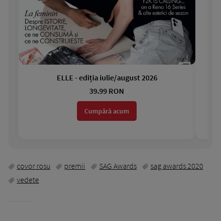
ELLE - ediția iulie/august 2026
Gar
39.99 RON
Cumpără acum
covor rosu
premii
SAG Awards
sag awards 2020
vedete