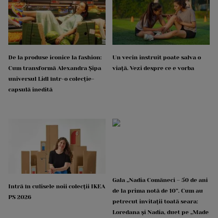
De la produse iconice la fashion:
Un vecin instruit poate salva o
Cum transformă Alexandra Șipa
viață. Vezi despre ce e vorba
universul Lidl într-o colecție-
capsulă inedită
Gala „Nadia Comăneci – 50 de ani
Intră în culisele noii colecții IKEA
de la prima notă de 10”. Cum au
PS 2026
petrecut invitații toată seara:
Loredana și Nadia, duet pe „Made