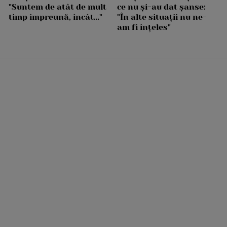
"Suntem de atât de mult
ce nu și-au dat șanse:
timp împreună, încât…"
"În alte situații nu ne-
am fi înțeles"