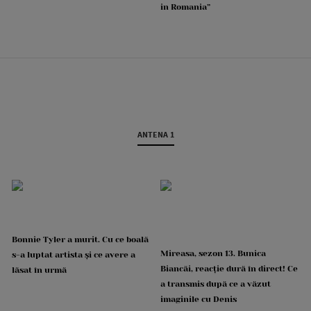
in Romania”
ANTENA 1
Bonnie Tyler a murit. Cu ce boală
Mireasa, sezon 13. Bunica
s-a luptat artista și ce avere a
Biancăi, reacție dură în direct! Ce
lăsat în urmă
a transmis după ce a văzut
imaginile cu Denis