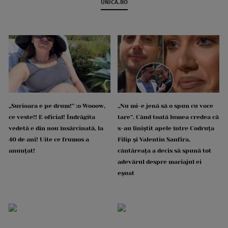
UNICA.RO
„Surioara e pe drum!” :o Wooow,
„Nu mi-e jenă să o spun cu voce
ce veste!! E oficial! Îndrăgita
tare”. Când toată lumea credea că
vedetă e din nou însărcinată, la
s-au liniștit apele între Codruța
40 de ani! Uite ce frumos a
Filip și Valentin Sanfira,
anunțat!
cântăreața a decis să spună tot
adevărul despre mariajul ei
eșuat