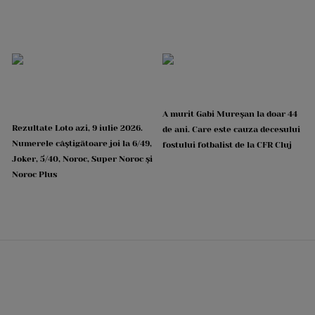
A murit Gabi Mureșan la doar 44
Rezultate Loto azi, 9 iulie 2026.
de ani. Care este cauza decesului
Numerele câștigătoare joi la 6/49,
fostului fotbalist de la CFR Cluj
Joker, 5/40, Noroc, Super Noroc și
Noroc Plus