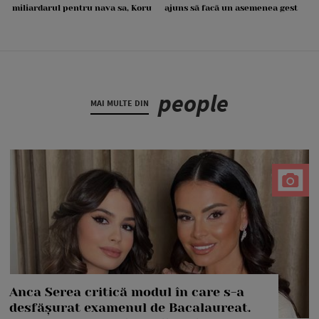
miliardarul pentru nava sa, Koru
ajuns să facă un asemenea gest
people
MAI MULTE DIN
Anca Serea critică modul în care s-a
desfășurat examenul de Bacalaureat.