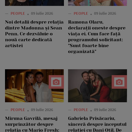
—
PEOPLE
09 iulie 2026
—
PEOPLE
09 iulie 2026
Noi detalii despre relația
Ramona Olaru,
dintre Madonna și Sean
declarații oneste despre
Penn. Ce dezvăluie o
viața ei. Cum face față
nouă carte dedicată
programului solicitant:
artistei
"Sunt foarte bine
organizată"
—
PEOPLE
09 iulie 2026
—
PEOPLE
09 iulie 2026
Miruna Gavrilă, mesaj
Gabriela Prisăcariu,
surprinzător despre
sinceră despre începutul
relația cu Mario Fresh:
relației cu Dani Oțil. De