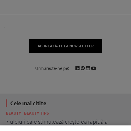
ABONEAZĂ-TE LA NEWSLETTER
Urmareste-ne pe:
Cele mai citite
BEAUTY
BEAUTY TIPS
BE
țe
7 uleiuri care stimulează creșterea rapidă a
Ce
părului
de