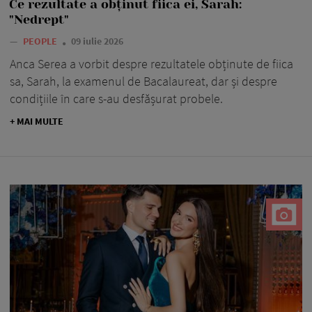
Ce rezultate a obținut fiica ei, Sarah:
"Nedrept"
—
PEOPLE
09 iulie 2026
Anca Serea a vorbit despre rezultatele obținute de fiica
sa, Sarah, la examenul de Bacalaureat, dar și despre
condițiile în care s-au desfășurat probele.
+ MAI MULTE