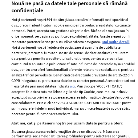
Nouă ne pasă ca datele tale personale să rămână
confidențiale
Noi și partenerii noștri
594
stocăm și/sau accesăm informații pe dispozitivul
dvs., precum identificatorii cookie unici pentru prelucrarea datelor cu caracter
personal. Puteți accepta sau gestiona alegerile dvs. făcând clic mai jos sau în
orice moment, pe pagina cu politica de confidențialitate. Aceste alegeri vor fi
raportate partenerilor noștri și nu vă vor afecta navigarea.
Mai multe detalii
Noi si partenerii nostri (retelele de socializare si agentiile de publicitate
partenere, precum si furnizorii nostri de servicii de date analitice) prelucram
ELLE Style Awards
Termeni si conditii
date pentru a permite website-ului sa functioneze, pentru a personaliza
2024
continutul si anunturile publicitare afisate in functie de interesele si/sau profilul
Politica de
dvs., pentru a va oferi functionalitati aferente retelelor de socializare si pentru a
Despre ELLE
confidențialitate
analiza traficul pe website. Beneficiati de drepturile prevazute de art. 15-22 din
Romania
GDPR in legatura cu prelucrarea datelor cu caracter personal. Aceste drepturi pot
Politica de cookies
fi exercitate prin modalitatea indicata
aici
. Prin click pe “ACCEPT TOATE”,
Contact
Publicitate
acceptati folosirea tuturor Tehnologiilor de tip Cookie, care implica inclusiv
acceptul dvs. cu privire la stocarea/accesarea informatiilor de catre Vendor-ii cu
Abonamente
care colaboram. Prin click pe “VREAU SA MODIFIC SETARILE INDIVIDUAL” puteti
schimba preferintele in mod individual, mai putin cele legate de cookie strict
necesare pentru functionarea website-ului.
Stiri
Libertatea pentru
Atât noi, cât și partenerii noștri prelucrăm datele pentru a oferi:
femei
GSP
Stocarea și/sau accesarea informațiilor de pe un dispozitiv. Măsurarea
Viva
performanței reclamelor. Utilizarea profilurilor pentru selectarea conținutului
Unica