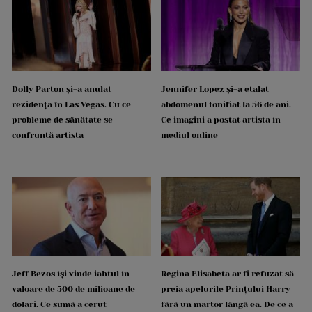
Dolly Parton și-a anulat
Jennifer Lopez și-a etalat
rezidența în Las Vegas. Cu ce
abdomenul tonifiat la 56 de ani.
probleme de sănătate se
Ce imagini a postat artista în
confruntă artista
mediul online
Jeff Bezos își vinde iahtul în
Regina Elisabeta ar fi refuzat să
valoare de 500 de milioane de
preia apelurile Prințului Harry
dolari. Ce sumă a cerut
fără un martor lângă ea. De ce a