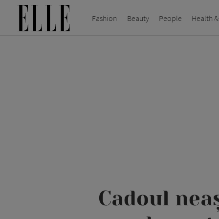
Fashion
Beauty
People
Health &
Cadoul neaș