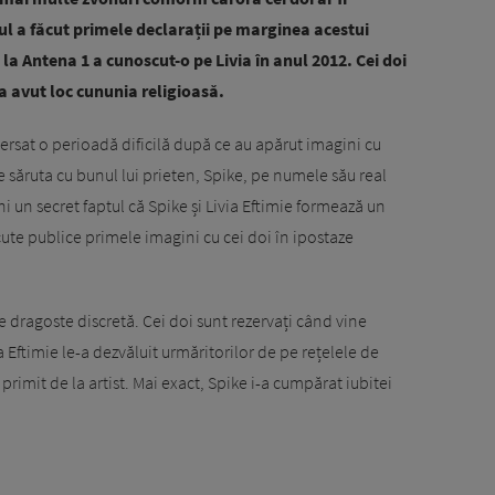
ul a făcut primele declarații pe marginea acestui
la Antena 1 a cunoscut-o pe Livia în anul 2012. Cei doi
9 a avut loc cununia religioasă.
versat o perioadă dificilă după ce au apărut imagini cu
se săruta cu bunul lui prieten, Spike, pe numele său real
 un secret faptul că Spike și Livia Eftimie formează un
cute publice primele imagini cu cei doi în ipostaze
e dragoste discretă. Cei doi sunt rezervați când vine
 Eftimie le-a dezvăluit urmăritorilor de pe rețelele de
primit de la artist. Mai exact, Spike i-a cumpărat iubitei