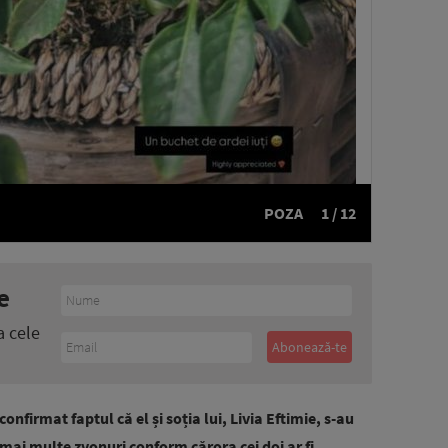
POZA
1 / 12
e
a cele
onfirmat faptul că el și soția lui, Livia Eftimie, s-au
mai multe zvonuri conform cărora cei doi ar fi