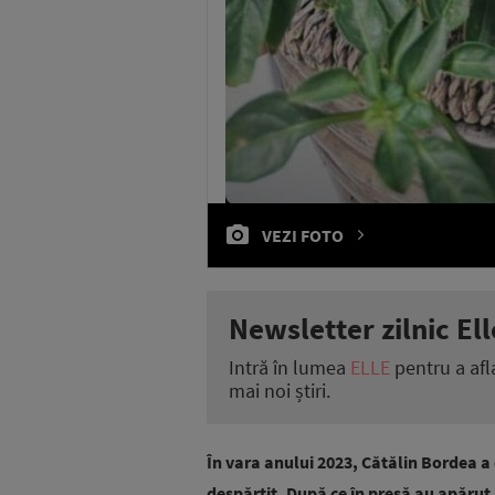
VEZI FOTO
Newsletter zilnic Ell
Intră în lumea
ELLE
pentru a afl
mai noi știri.
În vara anului 2023, Cătălin Bordea a c
despărțit. După ce în presă au apărut 