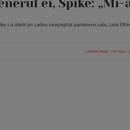
enerul ei, Spike: „Mi-
ike i-a oferit un cadou neașteptat partenerei sale, Livia Eftim
—
HOMEPAGE
/
PEOPLE
/