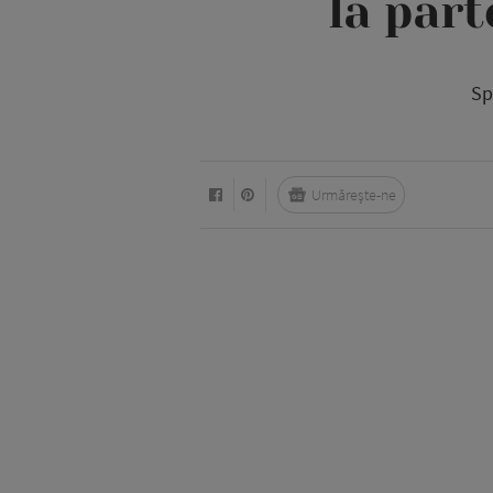
la part
Sp
Urmărește-ne