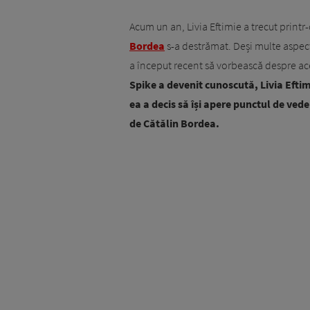
Acum un an, Livia Eftimie a trecut printr
Bordea
s-a destrămat. Deși multe aspect
a început recent să vorbească despre ac
Spike a devenit cunoscută, Livia Eftimi
ea a decis să își apere punctul de veder
de Cătălin Bordea.