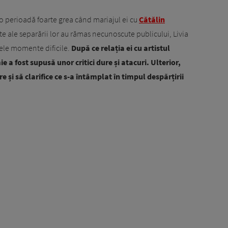
-o perioadă foarte grea când mariajul ei cu
Cătălin
e ale separării lor au rămas necunoscute publicului, Livia
ele momente dificile.
După ce relația ei cu artistul
e a fost supusă unor critici dure și atacuri. Ulterior,
e și să clarifice ce s-a întâmplat în timpul despărțirii