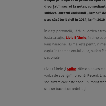
divorțat în secret la notar, comediant
subiect. Juratul emisiunii „iUmor” de 
s-au căsătorit civil în 2014, iar în 201
În viața personală, Cătălin Bordea a tra
fosta sa soție,
Livia Eftimie
, în timp ce 
Paul Mărăcine. Nu mai este pentru nimeni
cuplu. În toamna anului 2023, au fost fă
pasionale.
Livia Eftimie și
Spike
trăiesc o poveste d
vorba de apariții împreună. Recent, Livia
socializare care este cadoul surprinzător 
sale un buchet de ardei iuți.