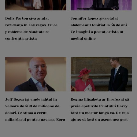
Dolly Parton și-a anulat
Jennifer Lopez și-a etalat
rezidența în Las Vegas. Cu ce
abdomenul tonifiat la 56 de ani.
probleme de sănătate se
Ce imagini a postat artista în
confruntă artista
mediul online
Jeff Bezos își vinde iahtul în
Regina Elisabeta ar fi refuzat să
valoare de 500 de milioane de
preia apelurile Prințului Harry
dolari. Ce sumă a cerut
fără un martor lângă ea. De ce a
miliardarul pentru nava sa, Koru
ajuns să facă un asemenea gest