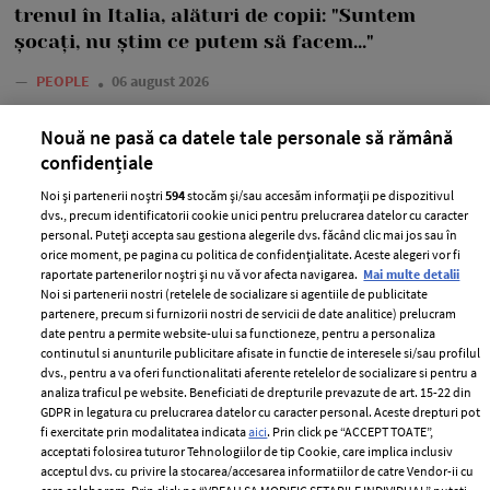
trenul în Italia, alături de copii: "Suntem
șocați, nu știm ce putem să facem..."
—
PEOPLE
06 august 2026
Anca Serea a povestit pe rețelele de socializare o situație
Nouă ne pasă ca datele tale personale să rămână
extrem de neplăcută prin care ea și copiii ei au trecut.
confidențiale
+ MAI MULTE
Noi și partenerii noștri
594
stocăm și/sau accesăm informații pe dispozitivul
dvs., precum identificatorii cookie unici pentru prelucrarea datelor cu caracter
personal. Puteți accepta sau gestiona alegerile dvs. făcând clic mai jos sau în
orice moment, pe pagina cu politica de confidențialitate. Aceste alegeri vor fi
raportate partenerilor noștri și nu vă vor afecta navigarea.
Mai multe detalii
Noi si partenerii nostri (retelele de socializare si agentiile de publicitate
MAI MULTE ARTICOLE
partenere, precum si furnizorii nostri de servicii de date analitice) prelucram
date pentru a permite website-ului sa functioneze, pentru a personaliza
continutul si anunturile publicitare afisate in functie de interesele si/sau profilul
dvs., pentru a va oferi functionalitati aferente retelelor de socializare si pentru a
analiza traficul pe website. Beneficiati de drepturile prevazute de art. 15-22 din
GDPR in legatura cu prelucrarea datelor cu caracter personal. Aceste drepturi pot
fi exercitate prin modalitatea indicata
aici
. Prin click pe “ACCEPT TOATE”,
acceptati folosirea tuturor Tehnologiilor de tip Cookie, care implica inclusiv
acceptul dvs. cu privire la stocarea/accesarea informatiilor de catre Vendor-ii cu