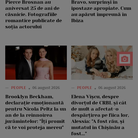
Pierce Brosnan au
Bravo, surprinși în
aniversat 25 de ani de
ipostaze apropiate. Cum
căsnicie. Fotografiile
au apărut împreună în
romantice publicate de
Ibiza
soția actorului
—
PEOPLE
06 august 2026
—
PEOPLE
06 august 2026
Brooklyn Beckham,
Elena Vîșcu, despre
declarație emoționantă
divorțul de CRBL și cât
pentru Nicola Peltz la un
de mult a afectat-o
an de la reînnoirea
despărțirea pe fiica lor,
jurămintelor: "Îți promit
Alessia: "A fost rău, și
că te voi proteja mereu"
mutatul în Chișinău a
fost..."