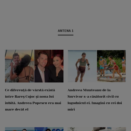
ANTENA 1
Ce diferență de vârstă există
Andreea Munteanu de la
între Rareș Cojoc și noua lui
Survivor s-a căsătorit civil cu
iubită. Andreea Popescu era mai
logodnicul ei. Imagini cu cei doi
mare decât el
miri