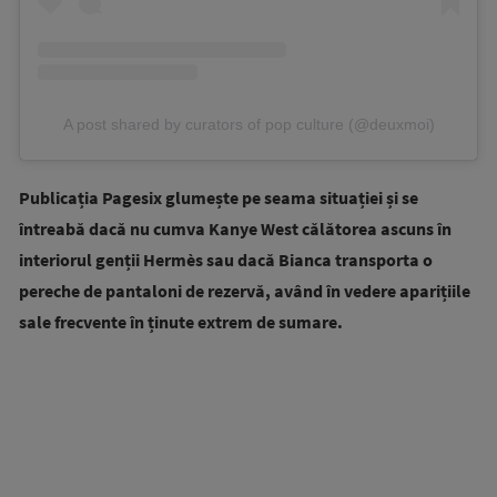
A post shared by curators of pop culture (@deuxmoi)
Publicația Pagesix glumește pe seama situației și se
întreabă dacă nu cumva Kanye West călătorea ascuns în
interiorul genții Hermès sau dacă Bianca transporta o
pereche de pantaloni de rezervă, având în vedere aparițiile
sale frecvente în ținute extrem de sumare.