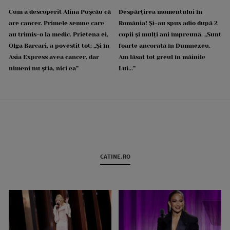
Cum a descoperit Alina Pușcău că
Despărțirea momentului în
are cancer. Primele semne care
România! Și-au spus adio după 2
au trimis-o la medic. Prietena ei,
copii și mulți ani împreună. „Sunt
Olga Barcari, a povestit tot: „Și în
foarte ancorată în Dumnezeu.
Asia Express avea cancer, dar
Am lăsat tot greul în mâinile
nimeni nu știa, nici ea”
Lui...”
CATINE.RO