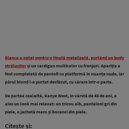
Bianca a optat pentru o ținută metalizată, purtând un body
strălucitor
și un cardigan multicolor cu franjuri. Apariția a
fost completată de pantofi cu platformă în nuanțe nude, iar
părul blond l-a purtat desfăcut, cu cărare într-o parte.
De partea cealaltă, Kanye West, în vârstă de 48 de ani, a
ales un look mai relaxat: un tricou alb, pantaloni gri din
piele, o jachetă maro și bocanci din piele.
Citește și: