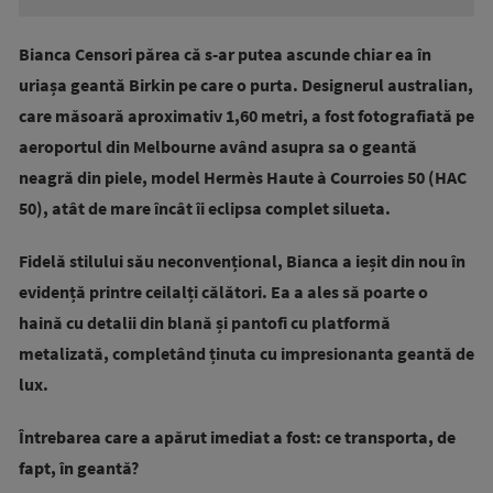
Bianca Censori părea că s-ar putea ascunde chiar ea în
uriașa geantă Birkin pe care o purta. Designerul australian,
care măsoară aproximativ 1,60 metri, a fost fotografiată pe
aeroportul din Melbourne având asupra sa o geantă
neagră din piele, model Hermès Haute à Courroies 50 (HAC
50), atât de mare încât îi eclipsa complet silueta.
Fidelă stilului său neconvențional, Bianca a ieșit din nou în
evidență printre ceilalți călători. Ea a ales să poarte o
haină cu detalii din blană și pantofi cu platformă
metalizată, completând ținuta cu impresionanta geantă de
lux.
Întrebarea care a apărut imediat a fost: ce transporta, de
fapt, în geantă?