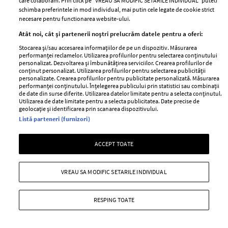
care colaboram. Prin click pe “VREAU SA MODIFIC SETARILE INDIVIDUAL” puteti
schimba preferintele in mod individual, mai putin cele legate de cookie strict
ABONEAZĂ-TE LA NEWSLETTER
necesare pentru functionarea website-ului.
Atât noi, cât și partenerii noștri prelucrăm datele pentru a oferi:
Stocarea și/sau accesarea informațiilor de pe un dispozitiv. Măsurarea
Urmareste-ne pe:
performanței reclamelor. Utilizarea profilurilor pentru selectarea conținutului
personalizat. Dezvoltarea și îmbunătățirea serviciilor. Crearea profilurilor de
conținut personalizat. Utilizarea profilurilor pentru selectarea publicității
personalizate. Crearea profilurilor pentru publicitate personalizată. Măsurarea
performanței conținutului. Înțelegerea publicului prin statistici sau combinații
de date din surse diferite. Utilizarea datelor limitate pentru a selecta conținutul.
Utilizarea de date limitate pentru a selecta publicitatea. Date precise de
geolocație și identificarea prin scanarea dispozitivului.
Cele mai citite
Listă parteneri (furnizori)
BEAUTY
BEAUTY TIPS
BE
ACCEPT TOATE
țe
7 uleiuri care stimulează creșterea rapidă a
Ce
părului
de
VREAU SA MODIFIC SETARILE INDIVIDUAL
RESPING TOATE