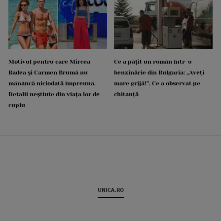
Motivul pentru care Mircea
Ce a pățit un român într-o
Badea și Carmen Brumă nu
benzinărie din Bulgaria: „Aveți
mănâncă niciodată împreună.
mare grijă!”. Ce a observat pe
Detalii neștiute din viața lor de
chitanță
cuplu
UNICA.RO