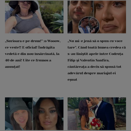
„Surioara e pe drum!” :o Wooow,
„Nu mi-e jenă să o spun cu voce
ce veste!! E oficial! Îndrăgita
tare”. Când toată lumea credea că
vedetă e din nou însărcinată, la
s-au liniștit apele între Codruța
40 de ani! Uite ce frumos a
Filip și Valentin Sanfira,
anunțat!
cântăreața a decis să spună tot
adevărul despre mariajul ei
eșuat