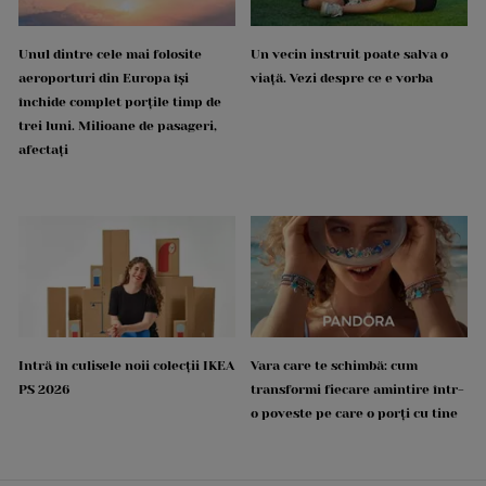
Unul dintre cele mai folosite
Un vecin instruit poate salva o
aeroporturi din Europa își
viață. Vezi despre ce e vorba
închide complet porțile timp de
trei luni. Milioane de pasageri,
afectați
Intră în culisele noii colecții IKEA
Vara care te schimbă: cum
PS 2026
transformi fiecare amintire într-
o poveste pe care o porți cu tine