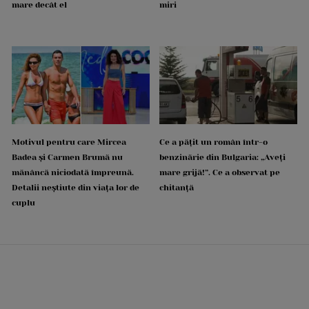
mare decât el
miri
Motivul pentru care Mircea
Ce a pățit un român într-o
Badea și Carmen Brumă nu
benzinărie din Bulgaria: „Aveți
mănâncă niciodată împreună.
mare grijă!”. Ce a observat pe
Detalii neștiute din viața lor de
chitanță
cuplu