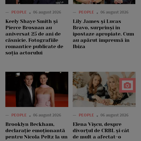
—
PEOPLE
06 august 2026
—
PEOPLE
06 august 2026
Keely Shaye Smith și
Lily James și Lucas
Pierce Brosnan au
Bravo, surprinși în
aniversat 25 de ani de
ipostaze apropiate. Cum
căsnicie. Fotografiile
au apărut împreună în
romantice publicate de
Ibiza
soția actorului
—
PEOPLE
06 august 2026
—
PEOPLE
06 august 2026
Brooklyn Beckham,
Elena Vîșcu, despre
declarație emoționantă
divorțul de CRBL și cât
pentru Nicola Peltz la un
de mult a afectat-o