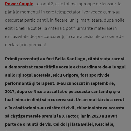
Power Couple
, sezonul 2, este tot mai aproape de lansare. Iar
până la momentul în care telespectatorii vor vedea cum s-au
descurcat participanții, în fiecare luni și marți seara, după noile
ediții Chefi la cuțite, la Antena 1 pot fi urmărite materiale în
exclusivitate despre concurenți, în care aceștia oferă o serie de
declarații în premieră.
Primii prezentați au fost Bella Santiago, cântăreața care și-
a demonstrat capacitățile vocale extraordinare de-a lungul
anilor și soțul acesteia, Nicu Grigore, fost sportiv de
performanță și terapeut. S-au cunoscut în septembrie,
2017, după ce Nicu a ascultat-o pe aceasta cântând și și-a
luat inima în dinți să o cucerească. Un an mai târziu a cerut-
o în căsătorie și s-au căsătorit civil, chiar înainte ca aceasta
să câștige marele premiu la X Factor, iar în 2023 au avut
parte de o nuntă de vis. Cei doi și fata Bellei, Kescielle,