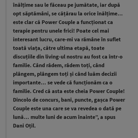
înălțime sau le făceau pe jumătate, iar după
opt săptămâni, se cățărau la orice înălțime…
este clar că Power Couple a funcționat ca
terapie pentru unele frici! Poate cel mai
interesant lucru, care-mi va rămâne în suflet
toată viața, către ultima etapă, toate
discuțiile din living-ul nostru au fost ca într-o
familie. Când râdem, râdem toți, când
plângem, plângem toți și când luăm decizii
importante… se vede că funcționăm ca o
familie. Cred că asta este cheia Power Couple!
Dincolo de concurs, bani, puncte, gașca Power
Couple este una care se va revedea o dată pe
lună… multe luni de acum înainte”, a spus
Dani Oțil.