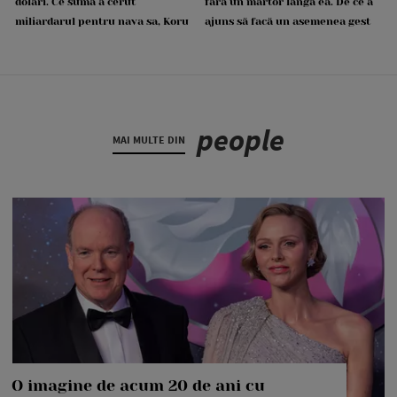
dolari. Ce sumă a cerut
fără un martor lângă ea. De ce a
miliardarul pentru nava sa, Koru
ajuns să facă un asemenea gest
people
MAI MULTE DIN
O imagine de acum 20 de ani cu