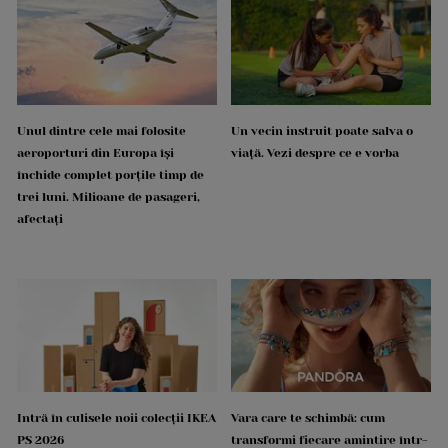
Unul dintre cele mai folosite
Un vecin instruit poate salva o
aeroporturi din Europa își
viață. Vezi despre ce e vorba
închide complet porțile timp de
trei luni. Milioane de pasageri,
afectați
Intră în culisele noii colecții IKEA
Vara care te schimbă: cum
PS 2026
transformi fiecare amintire într-