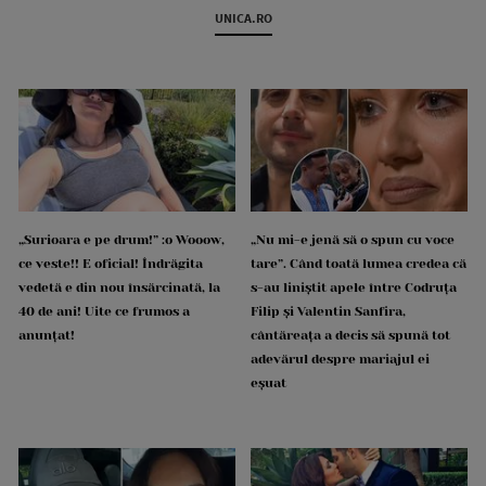
UNICA.RO
„Surioara e pe drum!” :o Wooow,
„Nu mi-e jenă să o spun cu voce
ce veste!! E oficial! Îndrăgita
tare”. Când toată lumea credea că
vedetă e din nou însărcinată, la
s-au liniștit apele între Codruța
40 de ani! Uite ce frumos a
Filip și Valentin Sanfira,
anunțat!
cântăreața a decis să spună tot
adevărul despre mariajul ei
eșuat