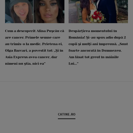
Cum a descoperit Alina Pușcău că
Despărțirea momentului în
are cancer. Primele semne care
România! Și-au spus adio după 2
au trimis-o la medic. Prietena ei,
copii și mulți ani împreună. „Sunt
Olga Barcari, a povestit tot: „Și în
foarte ancorată în Dumnezeu.
Asia Express avea cancer, dar
Am lăsat tot greul în mâinile
nimeni nu știa, nici ea”
Lui...”
CATINE.RO