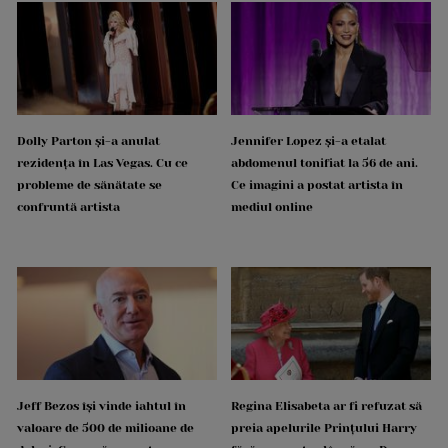
Dolly Parton și-a anulat
Jennifer Lopez și-a etalat
rezidența în Las Vegas. Cu ce
abdomenul tonifiat la 56 de ani.
probleme de sănătate se
Ce imagini a postat artista în
confruntă artista
mediul online
Jeff Bezos își vinde iahtul în
Regina Elisabeta ar fi refuzat să
valoare de 500 de milioane de
preia apelurile Prințului Harry