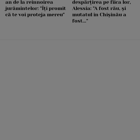
an de la reînnoirea
despărțirea pe fiica lor,
jurămintelor: "Îți promit
Alessia: "A fost rău, și
că te voi proteja mereu"
mutatul în Chișinău a
fost..."