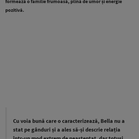
formează o familie frumoasă, plină de umor și energie
pozitivă.
Cu voia bună care o caracterizează, Bella nu a
stat pe gânduri și a ales să-și descrie relația
într-un mod extrem de neașteptat, dar totuși