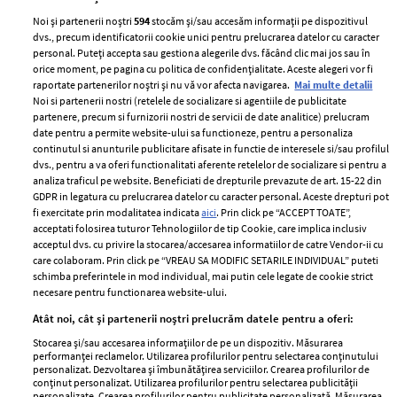
Noi și partenerii noștri
594
stocăm și/sau accesăm informații pe dispozitivul
dvs., precum identificatorii cookie unici pentru prelucrarea datelor cu caracter
personal. Puteți accepta sau gestiona alegerile dvs. făcând clic mai jos sau în
orice moment, pe pagina cu politica de confidențialitate. Aceste alegeri vor fi
raportate partenerilor noștri și nu vă vor afecta navigarea.
Mai multe detalii
Noi si partenerii nostri (retelele de socializare si agentiile de publicitate
partenere, precum si furnizorii nostri de servicii de date analitice) prelucram
ELLE Style Awards
Termeni si conditii
date pentru a permite website-ului sa functioneze, pentru a personaliza
2024
continutul si anunturile publicitare afisate in functie de interesele si/sau profilul
Politica de
dvs., pentru a va oferi functionalitati aferente retelelor de socializare si pentru a
Despre ELLE
confidențialitate
analiza traficul pe website. Beneficiati de drepturile prevazute de art. 15-22 din
Romania
GDPR in legatura cu prelucrarea datelor cu caracter personal. Aceste drepturi pot
Politica de cookies
fi exercitate prin modalitatea indicata
aici
. Prin click pe “ACCEPT TOATE”,
Contact
Publicitate
acceptati folosirea tuturor Tehnologiilor de tip Cookie, care implica inclusiv
acceptul dvs. cu privire la stocarea/accesarea informatiilor de catre Vendor-ii cu
Abonamente
care colaboram. Prin click pe “VREAU SA MODIFIC SETARILE INDIVIDUAL” puteti
schimba preferintele in mod individual, mai putin cele legate de cookie strict
necesare pentru functionarea website-ului.
Stiri
Libertatea pentru
Atât noi, cât și partenerii noștri prelucrăm datele pentru a oferi:
femei
GSP
Stocarea și/sau accesarea informațiilor de pe un dispozitiv. Măsurarea
Viva
performanței reclamelor. Utilizarea profilurilor pentru selectarea conținutului
Unica
personalizat. Dezvoltarea și îmbunătățirea serviciilor. Crearea profilurilor de
Avantaje
conținut personalizat. Utilizarea profilurilor pentru selectarea publicității
Baby
personalizate. Crearea profilurilor pentru publicitate personalizată. Măsurarea