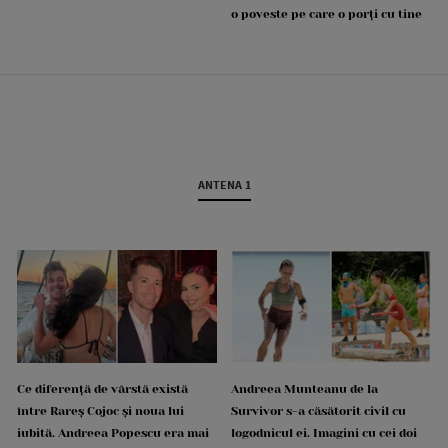
o poveste pe care o porți cu tine
ANTENA 1
Ce diferență de vârstă există
Andreea Munteanu de la
între Rareș Cojoc și noua lui
Survivor s-a căsătorit civil cu
iubită. Andreea Popescu era mai
logodnicul ei. Imagini cu cei doi