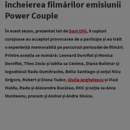
încheierea filmărilor emisiunii
Power Couple
În acest sezon, prezentat tot de
Dani Oțil
, 9 cupluri
curajoase au acceptat provocarea de a participa și au trăit
o experiență memorabilă pe parcursul perioadei de filmări.
Printre aceștia se numără: Leonard Doroftei și Monica
Doroftei, Theo Zeciu și iubita sa Cesima, Diana Bulimar și
logodnicul Radu Dumitrache, Bella Santiago și soțul Nicu
Grigore, Robert și Elena Tudor,
Giulia Anghelescu
și Vlad
Huidu, Radu și Alexandra Bucălae, DOC și soția sa Anca
Munteanu, precum și Andrei și Andra Stoica.