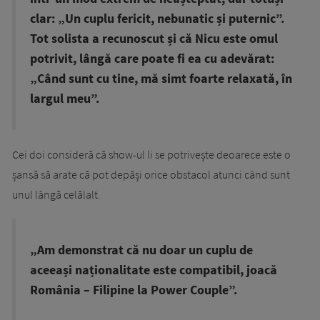
clar: „Un cuplu fericit, nebunatic și puternic”.
Tot solista a recunoscut și că Nicu este omul
potrivit, lângă care poate fi ea cu adevărat:
„Când sunt cu tine, mă simt foarte relaxată, în
largul meu”.
Cei doi consideră că show-ul li se potrivește deoarece este o
șansă să arate că pot depăși orice obstacol atunci când sunt
unul lângă celălalt.
„Am demonstrat că nu doar un cuplu de
aceeași naționalitate este compatibil, joacă
România – Filipine la Power Couple”.