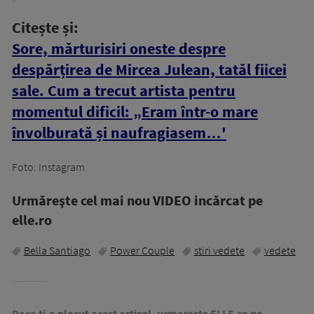
Citește și:
Sore, mărturisiri oneste despre
despărțirea de Mircea Julean, tatăl fiicei
sale. Cum a trecut artista pentru
momentul dificil: „Eram într-o mare
învolburată și naufragiasem…'
Foto: Instagram
Urmăreşte cel mai nou VIDEO incărcat pe
elle.ro
Bella Santiago
Power Couple
stiri vedete
vedete
Daca ti-a placut acest articol, urmareste ELLE.ro pe