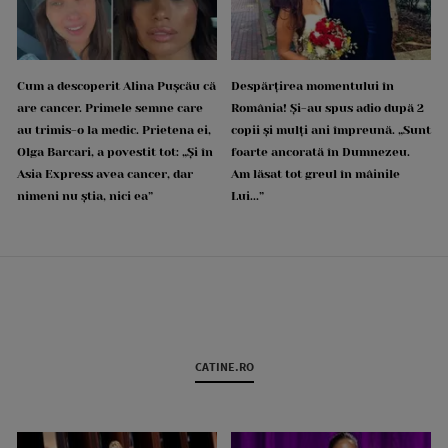
Cum a descoperit Alina Pușcău că
Despărțirea momentului în
are cancer. Primele semne care
România! Și-au spus adio după 2
au trimis-o la medic. Prietena ei,
copii și mulți ani împreună. „Sunt
Olga Barcari, a povestit tot: „Și în
foarte ancorată în Dumnezeu.
Asia Express avea cancer, dar
Am lăsat tot greul în mâinile
nimeni nu știa, nici ea”
Lui...”
CATINE.RO