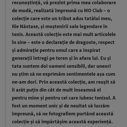
recunoștință, vă prezint prima mea colaborare
de modă, realizată împreună cu MO Club – o
colecție care este un tribut adus tatălui meu,
Ilie Năstase, și moștenirii sale legendare în
tenis. Această colecție este mai mult articolele
în sine – este o declarație de dragoste, respect
și admirație pentru omul care a inspirat
generații întregi pe teren și în afara lui. Eu și
tata suntem doi oameni sensibili, dar uneori
nu știm să ne exprimăm sentimentele așa cum
ne-am dori. Prin această colecție, am reușit să
îi arăt puțin din cât de mult înseamnă el
pentru mine și pentru cei care iubesc tenisul. A
fost un moment unic și de neuitat să lucrăm
împreună, să ne fotografiem purtând această
colecție și să împărtășim această experiență.