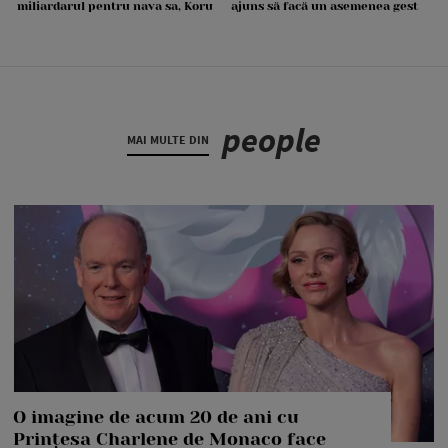
miliardarul pentru nava sa, Koru
ajuns să facă un asemenea gest
people
MAI MULTE DIN
O imagine de acum 20 de ani cu
Prințesa Charlene de Monaco face