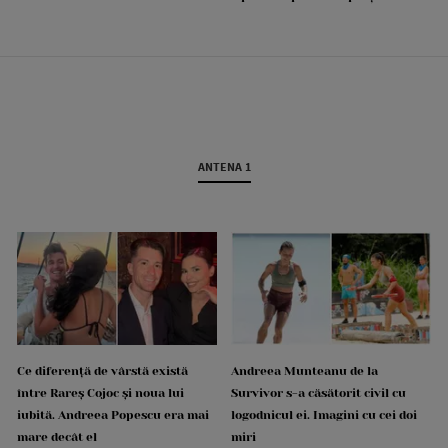
ANTENA 1
Ce diferență de vârstă există
Andreea Munteanu de la
între Rareș Cojoc și noua lui
Survivor s-a căsătorit civil cu
iubită. Andreea Popescu era mai
logodnicul ei. Imagini cu cei doi
mare decât el
miri