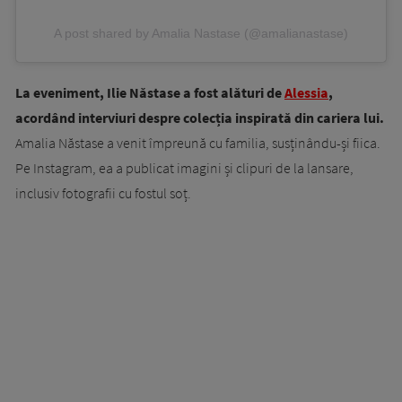
A post shared by Amalia Nastase (@amalianastase)
La eveniment, Ilie Năstase a fost alături de
Alessia
,
acordând interviuri despre colecția inspirată din cariera lui.
Amalia Năstase a venit împreună cu familia, susținându-și fiica.
Pe Instagram, ea a publicat imagini și clipuri de la lansare,
inclusiv fotografii cu fostul soț.