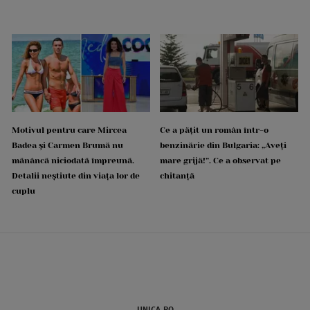
Motivul pentru care Mircea
Ce a pățit un român într-o
Badea și Carmen Brumă nu
benzinărie din Bulgaria: „Aveți
mănâncă niciodată împreună.
mare grijă!”. Ce a observat pe
Detalii neștiute din viața lor de
chitanță
cuplu
UNICA.RO