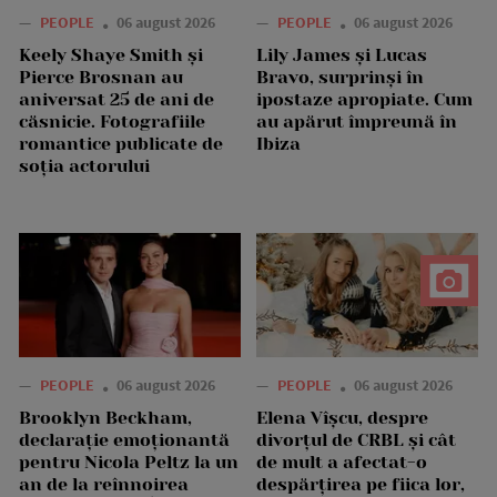
—
PEOPLE
06 august 2026
—
PEOPLE
06 august 2026
Keely Shaye Smith și
Lily James și Lucas
Pierce Brosnan au
Bravo, surprinși în
aniversat 25 de ani de
ipostaze apropiate. Cum
căsnicie. Fotografiile
au apărut împreună în
romantice publicate de
Ibiza
soția actorului
—
PEOPLE
06 august 2026
—
PEOPLE
06 august 2026
Brooklyn Beckham,
Elena Vîșcu, despre
declarație emoționantă
divorțul de CRBL și cât
pentru Nicola Peltz la un
de mult a afectat-o
an de la reînnoirea
despărțirea pe fiica lor,