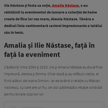
Ilie Năstase și fosta sa soție,
Amalia Năstase
, s-au
reîntâlnit la evenimentul de lansare a colecției de haine
create de fiica lor cea mare, Alessia Năstase. Tânăra a
dedicat linia vestimentară carierei impresionante a tatălui
său în tenis.
Amalia și Ilie Năstase, față în
față la eveniment
Căsătoriți între 2004 și 2010, Ilie și Amalia Năstase au două fiice
împreună, Alessia și Emma. Chiar dacă și-au refăcut viețile, el
fiind alături de Ioana Simion, iar ea având o relație cu Răzvan
Vasilescu, cu care are un fiu, cei doi păstrează o relație cordială
pentru binele copiilor lor.