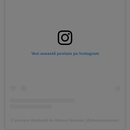
Vezi această postare pe Instagram
O postare distribuită de Alessia Nastase (@alessianastase)