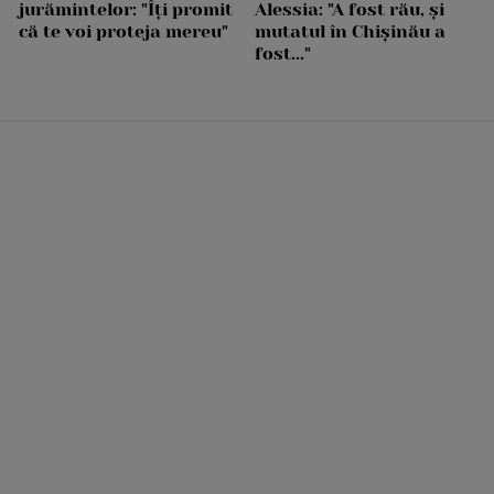
jurămintelor: "Îți promit
Alessia: "A fost rău, și
că te voi proteja mereu"
mutatul în Chișinău a
fost..."