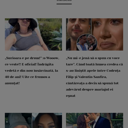
„Surioara e pe drum!” :o Wooow,
„Nu mi-e jenă să o spun cu voce
ce veste!! E oficial! Îndrăgita
tare”. Când toată lumea credea că
vedetă e din nou însărcinată, la
s-au liniștit apele între Codruța
40 de ani! Uite ce frumos a
Filip și Valentin Sanfira,
anunțat!
cântăreața a decis să spună tot
adevărul despre mariajul ei
eșuat