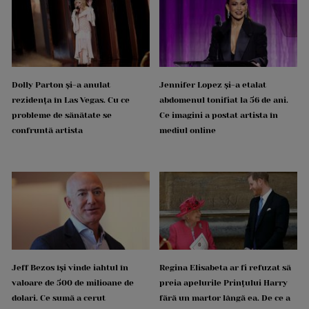
Dolly Parton și-a anulat
Jennifer Lopez și-a etalat
rezidența în Las Vegas. Cu ce
abdomenul tonifiat la 56 de ani.
probleme de sănătate se
Ce imagini a postat artista în
confruntă artista
mediul online
Jeff Bezos își vinde iahtul în
Regina Elisabeta ar fi refuzat să
valoare de 500 de milioane de
preia apelurile Prințului Harry
dolari. Ce sumă a cerut
fără un martor lângă ea. De ce a