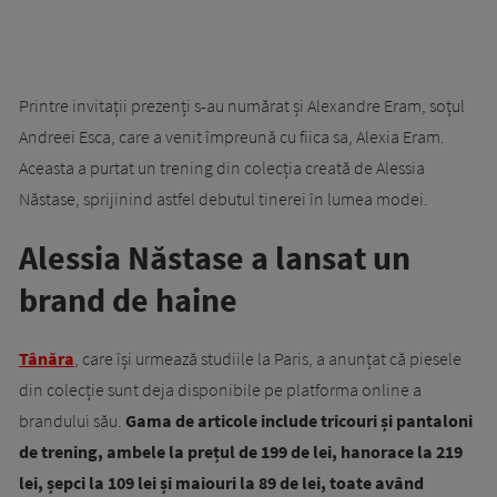
Printre invitații prezenți s-au numărat și Alexandre Eram, soțul
Andreei Esca, care a venit împreună cu fiica sa, Alexia Eram.
Aceasta a purtat un trening din colecția creată de Alessia
Năstase, sprijinind astfel debutul tinerei în lumea modei.
Alessia Năstase a lansat un
brand de haine
Tânăra
, care își urmează studiile la Paris, a anunțat că piesele
din colecție sunt deja disponibile pe platforma online a
brandului său.
Gama de articole include tricouri și pantaloni
de trening, ambele la prețul de 199 de lei, hanorace la 219
lei, șepci la 109 lei și maiouri la 89 de lei, toate având