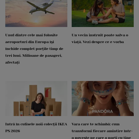
Unul dintre cele mai folosite
Un vecin instruit poate salva o
aeroporturi din Europa își
viață. Vezi despre ce e vorba
închide complet porțile timp de
trei luni. Milioane de pasageri,
afectați
Intră în culisele noii colecții IKEA
Vara care te schimbă: cum
PS 2026
transformi fiecare amintire într-
o poveste pe care o porți cu tine