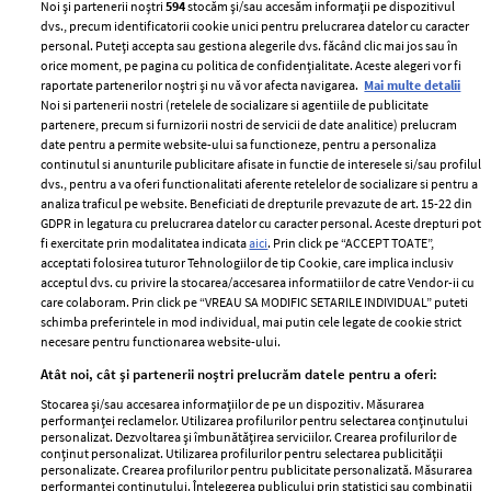
Noi și partenerii noștri
594
stocăm și/sau accesăm informații pe dispozitivul
dvs., precum identificatorii cookie unici pentru prelucrarea datelor cu caracter
personal. Puteți accepta sau gestiona alegerile dvs. făcând clic mai jos sau în
orice moment, pe pagina cu politica de confidențialitate. Aceste alegeri vor fi
raportate partenerilor noștri și nu vă vor afecta navigarea.
Mai multe detalii
Noi si partenerii nostri (retelele de socializare si agentiile de publicitate
partenere, precum si furnizorii nostri de servicii de date analitice) prelucram
ELLE Style Awards
Termeni si conditii
date pentru a permite website-ului sa functioneze, pentru a personaliza
2024
continutul si anunturile publicitare afisate in functie de interesele si/sau profilul
Politica de
dvs., pentru a va oferi functionalitati aferente retelelor de socializare si pentru a
Despre ELLE
confidențialitate
analiza traficul pe website. Beneficiati de drepturile prevazute de art. 15-22 din
Romania
GDPR in legatura cu prelucrarea datelor cu caracter personal. Aceste drepturi pot
Politica de cookies
fi exercitate prin modalitatea indicata
aici
. Prin click pe “ACCEPT TOATE”,
Contact
Publicitate
acceptati folosirea tuturor Tehnologiilor de tip Cookie, care implica inclusiv
acceptul dvs. cu privire la stocarea/accesarea informatiilor de catre Vendor-ii cu
Abonamente
care colaboram. Prin click pe “VREAU SA MODIFIC SETARILE INDIVIDUAL” puteti
schimba preferintele in mod individual, mai putin cele legate de cookie strict
necesare pentru functionarea website-ului.
Stiri
Libertatea pentru
Atât noi, cât și partenerii noștri prelucrăm datele pentru a oferi:
femei
GSP
Stocarea și/sau accesarea informațiilor de pe un dispozitiv. Măsurarea
Viva
performanței reclamelor. Utilizarea profilurilor pentru selectarea conținutului
Unica
personalizat. Dezvoltarea și îmbunătățirea serviciilor. Crearea profilurilor de
Avantaje
conținut personalizat. Utilizarea profilurilor pentru selectarea publicității
Baby
personalizate. Crearea profilurilor pentru publicitate personalizată. Măsurarea
Retete practice
performanței conținutului. Înțelegerea publicului prin statistici sau combinații