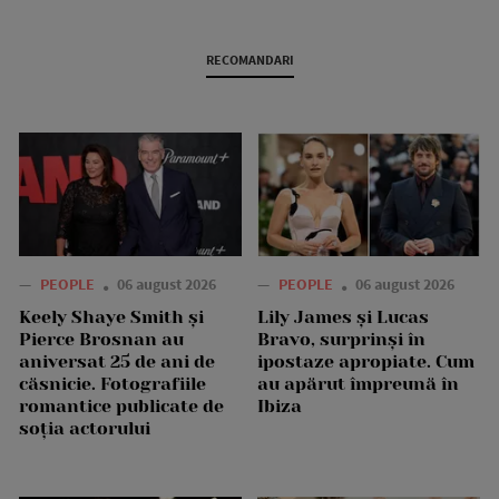
RECOMANDARI
—
PEOPLE
06 august 2026
—
PEOPLE
06 august 2026
Keely Shaye Smith și
Lily James și Lucas
Pierce Brosnan au
Bravo, surprinși în
aniversat 25 de ani de
ipostaze apropiate. Cum
căsnicie. Fotografiile
au apărut împreună în
romantice publicate de
Ibiza
soția actorului