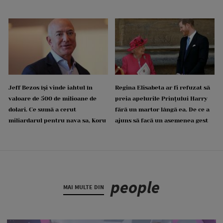
Jeff Bezos își vinde iahtul în
Regina Elisabeta ar fi refuzat să
valoare de 500 de milioane de
preia apelurile Prințului Harry
dolari. Ce sumă a cerut
fără un martor lângă ea. De ce a
miliardarul pentru nava sa, Koru
ajuns să facă un asemenea gest
people
MAI MULTE DIN