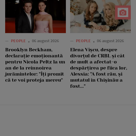
—
PEOPLE
06 august 2026
—
PEOPLE
06 august 2026
Brooklyn Beckham,
Elena Vîșcu, despre
declarație emoționantă
divorțul de CRBL și cât
pentru Nicola Peltz la un
de mult a afectat-o
an de la reînnoirea
despărțirea pe fiica lor,
jurămintelor: "Îți promit
Alessia: "A fost rău, și
că te voi proteja mereu"
mutatul în Chișinău a
fost..."