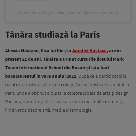
A post shared by Alessia Nastase (@alessianastase)
Tânăra studiază la Paris
Alessia Năstase, fiica lui Ilie și a
Amaliei Năstase
, are în
prezent 21 de ani. Tânăra a urmat cursurile liceului Mark
Twain International School din București și a luat
bacalaureatul în vara anului 2021
. După ce a participat și la
balul de absolvire alături de colegi, Alessia Năstase s-a mutat la
Paris, unde a obținut o bursă la celebra școală de artă și design
Parsons, dorindu-și să se specializeze în mai multe domenii,
fiind vorba despre artă, media și tehnologie.