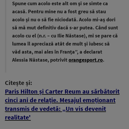
Spune cum acolo este alt om şi se simte ca
acasă. Pentru mine nu a fost greu să stau
acolo şi nu o să fie niciodată. Acolo mi-aş dori
să mă mut definitiv dacă s-ar putea. Când sunt
acolo cu el (n.r. – cu Ilie Năstase), mi se pare că
lumea îl apreciază atât de mult şi iubesc să
văd asta, mai ales în Franţa”, a declarat
Alessia Năstase, potrivit
orangesport.ro
.
Citește și:
Paris Hilton și Carter Reum au sărbătorit
cinci ani de relație. Mesajul emoționant
transmis de vedetă: „Un vis devenit
realitate'