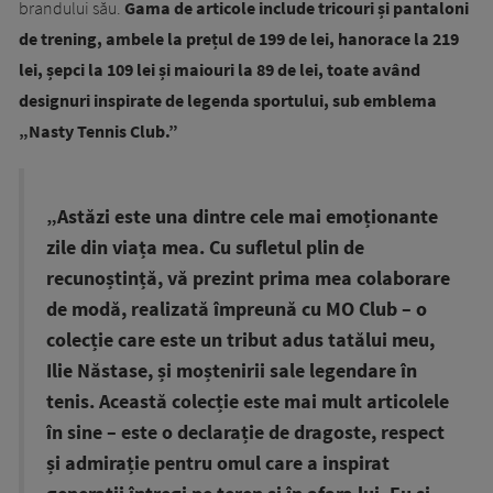
brandului său.
Gama de articole include tricouri și pantaloni
de trening, ambele la prețul de 199 de lei, hanorace la 219
lei, șepci la 109 lei și maiouri la 89 de lei, toate având
designuri inspirate de legenda sportului, sub emblema
„Nasty Tennis Club.”
„Astăzi este una dintre cele mai emoționante
zile din viața mea. Cu sufletul plin de
recunoștință, vă prezint prima mea colaborare
de modă, realizată împreună cu MO Club – o
colecție care este un tribut adus tatălui meu,
Ilie Năstase, și moștenirii sale legendare în
tenis. Această colecție este mai mult articolele
în sine – este o declarație de dragoste, respect
și admirație pentru omul care a inspirat