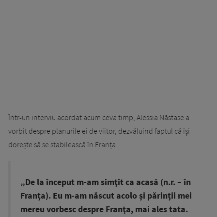
Într-un interviu acordat acum ceva timp, Alessia Năstase a
vorbit despre planurile ei de viitor, dezvăluind faptul că își
dorește să se stabilească în Franța.
„De la început m-am simţit ca acasă (n.r. – în
Franţa). Eu m-am născut acolo şi părinţii mei
mereu vorbesc despre Franţa, mai ales tata.