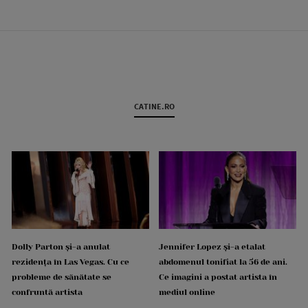
CATINE.RO
Dolly Parton și-a anulat
Jennifer Lopez și-a etalat
rezidența în Las Vegas. Cu ce
abdomenul tonifiat la 56 de ani.
probleme de sănătate se
Ce imagini a postat artista în
confruntă artista
mediul online