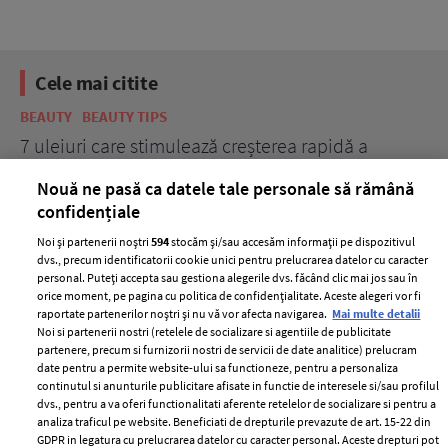
Cele mai citite
BEAUTY
BEAUTY TIPS
BE
țe
7 uleiuri care stimulează creșterea rapidă a
Ce
părului
de
Nouă ne pasă ca datele tale personale să rămână
confidențiale
Noi și partenerii noștri
594
stocăm și/sau accesăm informații pe dispozitivul
dvs., precum identificatorii cookie unici pentru prelucrarea datelor cu caracter
personal. Puteți accepta sau gestiona alegerile dvs. făcând clic mai jos sau în
orice moment, pe pagina cu politica de confidențialitate. Aceste alegeri vor fi
raportate partenerilor noștri și nu vă vor afecta navigarea.
Mai multe detalii
Noi si partenerii nostri (retelele de socializare si agentiile de publicitate
partenere, precum si furnizorii nostri de servicii de date analitice) prelucram
ELLE Style Awards
Termeni si conditii
date pentru a permite website-ului sa functioneze, pentru a personaliza
2024
continutul si anunturile publicitare afisate in functie de interesele si/sau profilul
Politica de
dvs., pentru a va oferi functionalitati aferente retelelor de socializare si pentru a
Despre ELLE
confidențialitate
analiza traficul pe website. Beneficiati de drepturile prevazute de art. 15-22 din
Romania
GDPR in legatura cu prelucrarea datelor cu caracter personal. Aceste drepturi pot
Politica de cookies