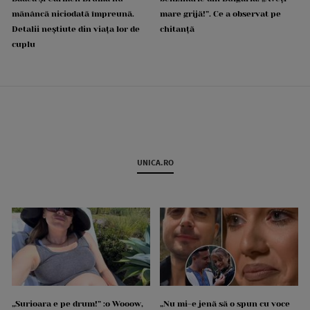
mănâncă niciodată împreună.
mare grijă!”. Ce a observat pe
Detalii neștiute din viața lor de
chitanță
cuplu
UNICA.RO
„Surioara e pe drum!” :o Wooow,
„Nu mi-e jenă să o spun cu voce