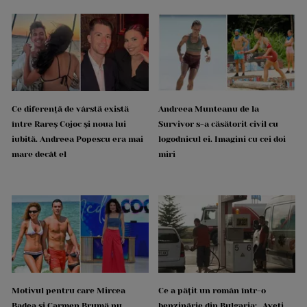
Ce diferență de vârstă există
Andreea Munteanu de la
între Rareș Cojoc și noua lui
Survivor s-a căsătorit civil cu
iubită. Andreea Popescu era mai
logodnicul ei. Imagini cu cei doi
mare decât el
miri
Motivul pentru care Mircea
Ce a pățit un român într-o
Badea și Carmen Brumă nu
benzinărie din Bulgaria: „Aveți