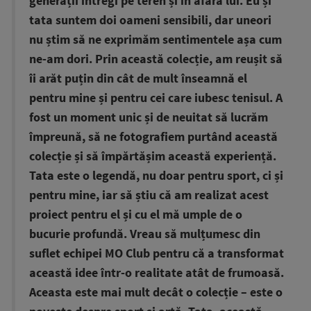
generații întregi pe teren și în afara lui. Eu și
tata suntem doi oameni sensibili, dar uneori
nu știm să ne exprimăm sentimentele așa cum
ne-am dori. Prin această colecție, am reușit să
îi arăt puțin din cât de mult înseamnă el
pentru mine și pentru cei care iubesc tenisul. A
fost un moment unic și de neuitat să lucrăm
împreună, să ne fotografiem purtând această
colecție și să împărtășim această experiență.
Tata este o legendă, nu doar pentru sport, ci și
pentru mine, iar să știu că am realizat acest
proiect pentru el și cu el mă umple de o
bucurie profundă. Vreau să mulțumesc din
suflet echipei MO Club pentru că a transformat
această idee într-o realitate atât de frumoasă.
Aceasta este mai mult decât o colecție – este o