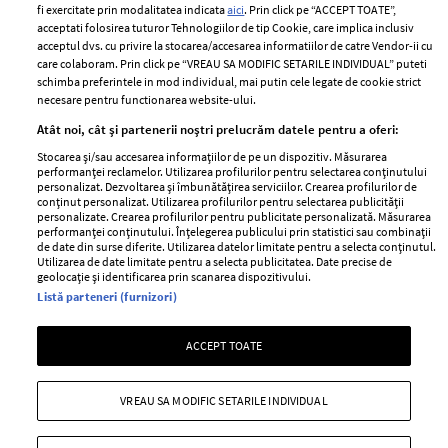
fi exercitate prin modalitatea indicata
aici
. Prin click pe “ACCEPT TOATE”,
Contact
Publicitate
acceptati folosirea tuturor Tehnologiilor de tip Cookie, care implica inclusiv
acceptul dvs. cu privire la stocarea/accesarea informatiilor de catre Vendor-ii cu
Abonamente
care colaboram. Prin click pe “VREAU SA MODIFIC SETARILE INDIVIDUAL” puteti
schimba preferintele in mod individual, mai putin cele legate de cookie strict
necesare pentru functionarea website-ului.
Stiri
Libertatea pentru
Atât noi, cât și partenerii noștri prelucrăm datele pentru a oferi:
femei
GSP
Stocarea și/sau accesarea informațiilor de pe un dispozitiv. Măsurarea
Viva
performanței reclamelor. Utilizarea profilurilor pentru selectarea conținutului
Unica
personalizat. Dezvoltarea și îmbunătățirea serviciilor. Crearea profilurilor de
Avantaje
conținut personalizat. Utilizarea profilurilor pentru selectarea publicității
Baby
personalizate. Crearea profilurilor pentru publicitate personalizată. Măsurarea
Retete practice
performanței conținutului. Înțelegerea publicului prin statistici sau combinații
Retete
de date din surse diferite. Utilizarea datelor limitate pentru a selecta conținutul.
Utilizarea de date limitate pentru a selecta publicitatea. Date precise de
geolocație și identificarea prin scanarea dispozitivului.
Pariază responsabil! Decizia ONJN nr. 821/25.09.2025.
Listă parteneri (furnizori)
Jocurile de noroc sunt interzise minorilor.
ACCEPT TOATE
Copyright © 2026 Ringier Romania SRL
VREAU SA MODIFIC SETARILE INDIVIDUAL