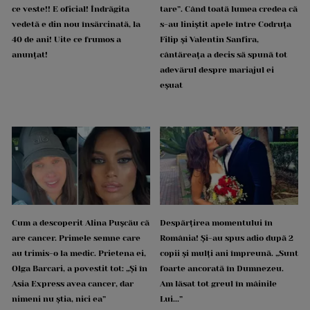
ce veste!! E oficial! Îndrăgita
tare”. Când toată lumea credea că
vedetă e din nou însărcinată, la
s-au liniștit apele între Codruța
40 de ani! Uite ce frumos a
Filip și Valentin Sanfira,
anunțat!
cântăreața a decis să spună tot
adevărul despre mariajul ei
eșuat
Cum a descoperit Alina Pușcău că
Despărțirea momentului în
are cancer. Primele semne care
România! Și-au spus adio după 2
au trimis-o la medic. Prietena ei,
copii și mulți ani împreună. „Sunt
Olga Barcari, a povestit tot: „Și în
foarte ancorată în Dumnezeu.
Asia Express avea cancer, dar
Am lăsat tot greul în mâinile
nimeni nu știa, nici ea”
Lui...”