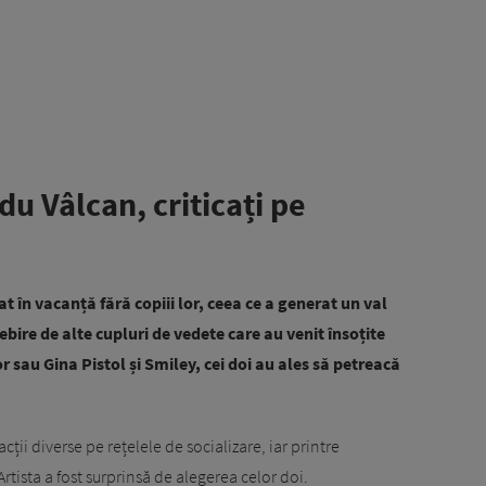
u Vâlcan, criticați pe
t în vacanță fără copiii lor, ceea ce a generat un val
ebire de alte cupluri de vedete care au venit însoțite
or sau Gina Pistol și Smiley, cei doi au ales să petreacă
acții diverse pe rețelele de socializare, iar printre
 Artista a fost surprinsă de alegerea celor doi.