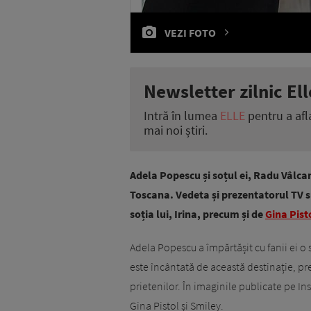
VEZI FOTO
Newsletter zilnic Ell
Intră în lumea
ELLE
pentru a afl
mai noi știri.
Adela Popescu și soțul ei, Radu Vâlcan
Toscana. Vedeta și prezentatorul TV s
soția lui, Irina, precum și de
Gina Pist
Adela Popescu a împărtășit cu fanii ei o
este încântată de această destinație, pr
prietenilor. În imaginile publicate pe In
Gina Pistol și Smiley.