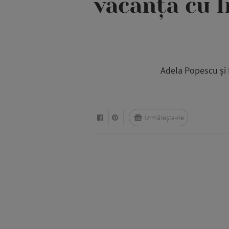
vacanța cu I
Adela Popescu și R
Urmărește-ne