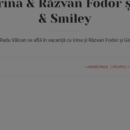
rina & Răzvan Fodor ș
& Smiley
adu Vâlcan se află în vacanță cu Irina și Răzvan Fodor și Gin
—
HOMEPAGE
/
PEOPLE
/