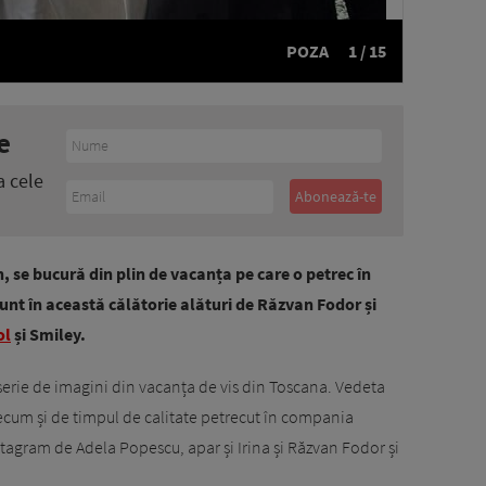
POZA
1 / 15
e
a cele
, se bucură din plin de vacanța pe care o petrec în
unt în această călătorie alături de Răzvan Fodor și
ol
și Smiley.
 serie de imagini din vacanța de vis din Toscana. Vedeta
ecum și de timpul de calitate petrecut în compania
stagram de Adela Popescu, apar și Irina și Răzvan Fodor și