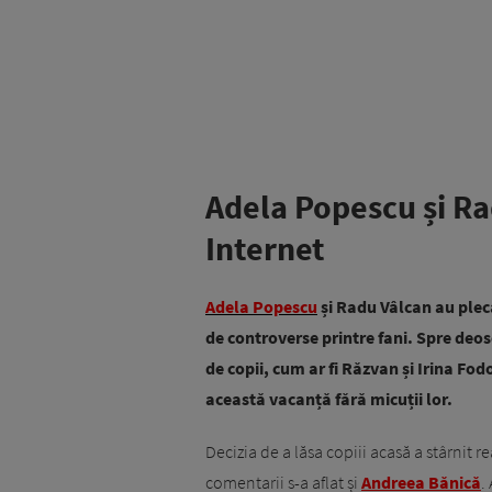
Adela Popescu și Rad
Internet
Adela Popescu
și Radu Vâlcan au pleca
de controverse printre fani. Spre deos
de copii, cum ar fi Răzvan și Irina Fod
această vacanță fără micuții lor.
Decizia de a lăsa copiii acasă a stârnit re
comentarii s-a aflat și
Andreea Bănică
.