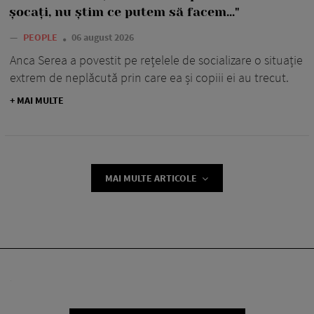
șocați, nu știm ce putem să facem..."
—
PEOPLE
06 august 2026
Anca Serea a povestit pe rețelele de socializare o situație
extrem de neplăcută prin care ea și copiii ei au trecut.
+ MAI MULTE
MAI MULTE ARTICOLE