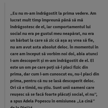
„Eu nu m-am îndrăgostit la prima vedere. Am
lucrat mult timp împreună până să mă
îndrăgostesc de el, iar comportamentul lui
social nu era pe gustul meu neapărat, nu era
un bărbat la care să zic că așa aș vrea să fie,
nu am avut asta absolut deloc. În momentul în
care am început să vorbim noi doi, abia atunci
l-am descoperit și m-am îndrăgostit de el. El
este un om pe care poți să-l placi fizic din
prima, dar cum l-am cunoscut eu, nu-l placi din
prima, pentru că nu se lasă descoperit deloc.
Ori că e timid, nu știu. Sunt unii oameni care
reușesc să se facă foarte plăcuți social, el nu”,
a spus Adela Popescu în emisiunea „La cină”
de la Digi24.