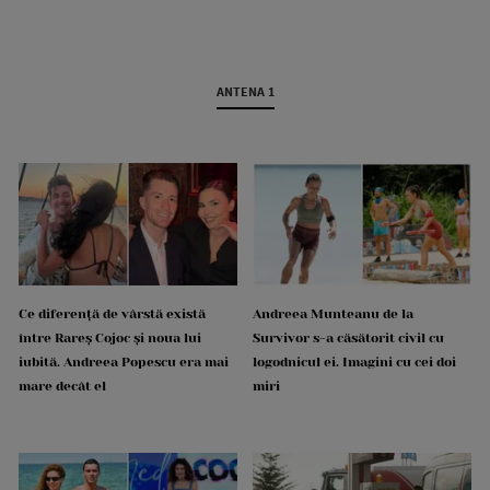
ANTENA 1
Ce diferență de vârstă există
Andreea Munteanu de la
între Rareș Cojoc și noua lui
Survivor s-a căsătorit civil cu
iubită. Andreea Popescu era mai
logodnicul ei. Imagini cu cei doi
mare decât el
miri