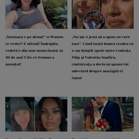
„Surioara e pe drum!” :o Wooow,
„Nu mi-e jenă să o spun cu voce
ce veste!! E oficial! Îndrăgita
tare”. Când toată lumea credea că
vedetă e din nou însărcinată, la
s-au liniștit apele între Codruța
40 de ani! Uite ce frumos a
Filip și Valentin Sanfira,
anunțat!
cântăreața a decis să spună tot
adevărul despre mariajul ei
eșuat