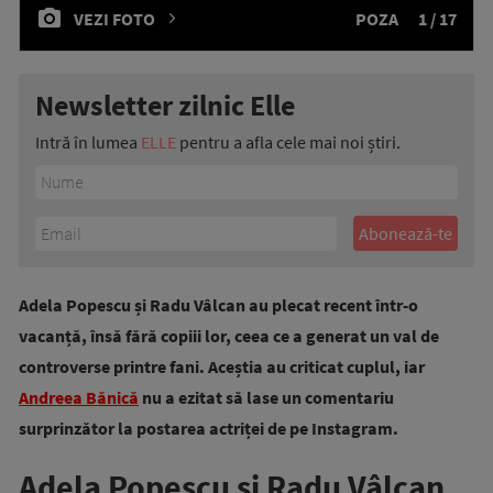
VEZI FOTO
POZA
1 / 17
Newsletter zilnic Elle
Intră în lumea
ELLE
pentru a afla cele mai noi știri.
Adela Popescu și Radu Vâlcan au plecat recent într-o
vacanță, însă fără copiii lor, ceea ce a generat un val de
controverse printre fani. Aceștia au criticat cuplul, iar
Andreea Bănică
nu a ezitat să lase un comentariu
surprinzător la postarea actriței de pe Instagram.
Adela Popescu și Radu Vâlcan,