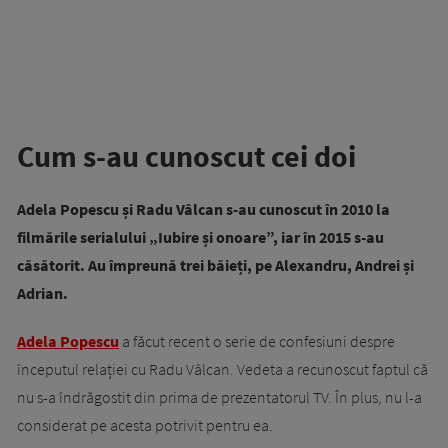
Cum s-au cunoscut cei doi
Adela Popescu și Radu Vâlcan s-au cunoscut în 2010 la
filmările serialului „Iubire și onoare”, iar în 2015 s-au
căsătorit. Au împreună trei băieți, pe Alexandru, Andrei și
Adrian.
Adela Popescu
a făcut recent o serie de confesiuni despre
începutul relației cu Radu Vâlcan. Vedeta a recunoscut faptul că
nu s-a îndrăgostit din prima de prezentatorul TV. În plus, nu l-a
considerat pe acesta potrivit pentru ea.