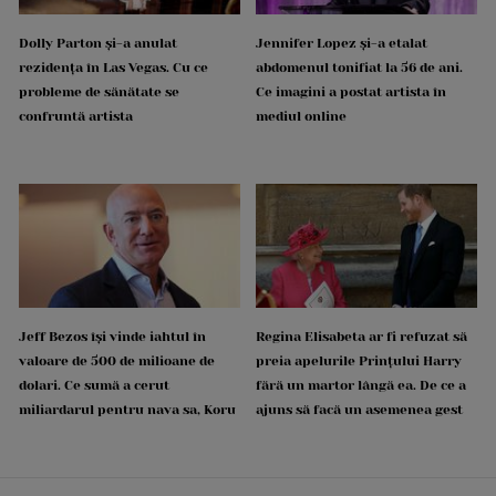
Dolly Parton și-a anulat
Jennifer Lopez și-a etalat
rezidența în Las Vegas. Cu ce
abdomenul tonifiat la 56 de ani.
probleme de sănătate se
Ce imagini a postat artista în
confruntă artista
mediul online
Jeff Bezos își vinde iahtul în
Regina Elisabeta ar fi refuzat să
valoare de 500 de milioane de
preia apelurile Prințului Harry
dolari. Ce sumă a cerut
fără un martor lângă ea. De ce a
miliardarul pentru nava sa, Koru
ajuns să facă un asemenea gest