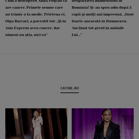
Cum a descoperit Alina Pușcău că
Despărțirea momentului în
are cancer. Primele semne care
România! Și-au spus adio după 2
au trimis-o la medic. Prietena ei,
copii și mulți ani împreună. „Sunt
Olga Barcari, a povestit tot: „Și în
foarte ancorată în Dumnezeu.
Asia Express avea cancer, dar
Am lăsat tot greul în mâinile
nimeni nu știa, nici ea”
Lui...”
CATINE.RO