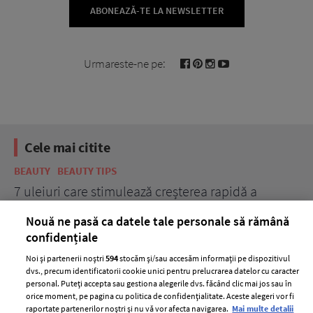
ABONEAZĂ-TE LA NEWSLETTER
Urmareste-ne pe:
Cele mai citite
BEAUTY
BEAUTY TIPS
BE
țe
7 uleiuri care stimulează creșterea rapidă a
Ce
părului
de
Nouă ne pasă ca datele tale personale să rămână
confidențiale
Noi și partenerii noștri
594
stocăm și/sau accesăm informații pe dispozitivul
dvs., precum identificatorii cookie unici pentru prelucrarea datelor cu caracter
personal. Puteți accepta sau gestiona alegerile dvs. făcând clic mai jos sau în
orice moment, pe pagina cu politica de confidențialitate. Aceste alegeri vor fi
raportate partenerilor noștri și nu vă vor afecta navigarea.
Mai multe detalii