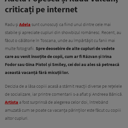
criticați pe internet
Radu și
Adela
sunt cunoscuți ca fiind unul dintre cele mai
stabile și apreciate cupluri din showbizul românesc. Recent, au
făcut o călătorie în Toscana, unde au împărtășit cu fanii mai
multe fotografii.
Spre deosebire de alte cupluri de vedete
care au venit însoțite de copii, cum ar fi Răzvan și Irina
Fodor sau Gina Pistol și Smiley, cei doi au ales să petreacă
această vacanță fără micuții lor.
Decizia de a lăsa copiii acasă a stârnit reacții diverse pe rețelele
de socializare, iar printre comentarii s-a aflat și Andreea Bănică.
Artista
a fost surprinsă de alegerea celor doi, întrebând
amuzată cum se poate ca vacanța părinților este făcut cu copiii
altor cupluri.