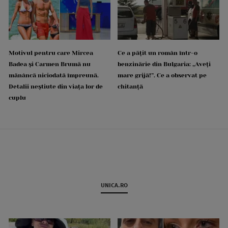
Motivul pentru care Mircea
Ce a pățit un român într-o
Badea și Carmen Brumă nu
benzinărie din Bulgaria: „Aveți
mănâncă niciodată împreună.
mare grijă!”. Ce a observat pe
Detalii neștiute din viața lor de
chitanță
cuplu
UNICA.RO