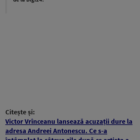
Citește și:
Victor Vrînceanu lansează acuzații dure la
adresa Andreei Antonescu. Ce s-a
întâmplat la câteva zile după ce artista a