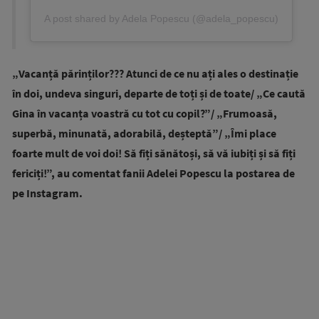
A post shared by Adela Popescu (@adela_popescu)
„Vacanță părinților??? Atunci de ce nu ați ales o destinație
în doi, undeva singuri, departe de toți și de toate/ „Ce caută
Gina în vacanța voastră cu tot cu copil?”/ „Frumoasă,
superbă, minunată, adorabilă, deșteptă”/ „Îmi place
foarte mult de voi doi! Să fiți sănătoși, să vă iubiți și să fiți
fericiți!”, au comentat fanii Adelei Popescu la postarea de
pe Instagram.