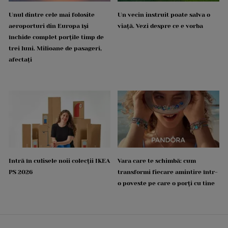
Unul dintre cele mai folosite
Un vecin instruit poate salva o
aeroporturi din Europa își
viață. Vezi despre ce e vorba
închide complet porțile timp de
trei luni. Milioane de pasageri,
afectați
Intră în culisele noii colecții IKEA
Vara care te schimbă: cum
PS 2026
transformi fiecare amintire într-
o poveste pe care o porți cu tine