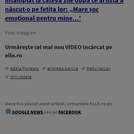
născut-o pe fetița lor: „Mare șoc
emoțional pentru mine…'
Foto: Instagram
Urmăreşte cel mai nou VIDEO incărcat pe
elle.ro
Adela Popescu
andreea banica
Radu Valcan
stiri vedete
Daca ti-a placut acest articol, urmareste ELLE.ro pe
GOOGLE NEWS
sau pe
FACEBOOK