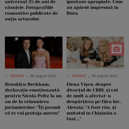
aniversat 25 de ani de
ipostaze apropiate. Cum
căsnicie. Fotografiile
au apărut împreună în
romantice publicate de
Ibiza
soția actorului
—
PEOPLE
06 august 2026
—
PEOPLE
06 august 2026
Brooklyn Beckham,
Elena Vîșcu, despre
declarație emoționantă
divorțul de CRBL și cât
pentru Nicola Peltz la un
de mult a afectat-o
an de la reînnoirea
despărțirea pe fiica lor,
jurămintelor: "Îți promit
Alessia: "A fost rău, și
că te voi proteja mereu"
mutatul în Chișinău a
fost..."