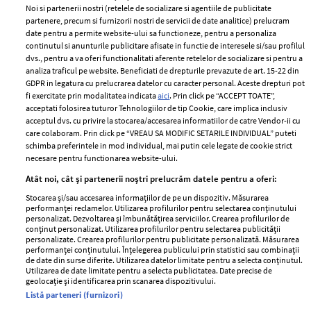
Noi si partenerii nostri (retelele de socializare si agentiile de publicitate
partenere, precum si furnizorii nostri de servicii de date analitice) prelucram
ELLE Style Awards
Termeni si conditii
date pentru a permite website-ului sa functioneze, pentru a personaliza
2024
continutul si anunturile publicitare afisate in functie de interesele si/sau profilul
Politica de
dvs., pentru a va oferi functionalitati aferente retelelor de socializare si pentru a
Despre ELLE
confidențialitate
analiza traficul pe website. Beneficiati de drepturile prevazute de art. 15-22 din
Romania
GDPR in legatura cu prelucrarea datelor cu caracter personal. Aceste drepturi pot
Politica de cookies
fi exercitate prin modalitatea indicata
aici
. Prin click pe “ACCEPT TOATE”,
Contact
Publicitate
acceptati folosirea tuturor Tehnologiilor de tip Cookie, care implica inclusiv
acceptul dvs. cu privire la stocarea/accesarea informatiilor de catre Vendor-ii cu
Abonamente
care colaboram. Prin click pe “VREAU SA MODIFIC SETARILE INDIVIDUAL” puteti
schimba preferintele in mod individual, mai putin cele legate de cookie strict
necesare pentru functionarea website-ului.
Stiri
Libertatea pentru
Atât noi, cât și partenerii noștri prelucrăm datele pentru a oferi:
femei
GSP
Stocarea și/sau accesarea informațiilor de pe un dispozitiv. Măsurarea
Viva
performanței reclamelor. Utilizarea profilurilor pentru selectarea conținutului
Unica
personalizat. Dezvoltarea și îmbunătățirea serviciilor. Crearea profilurilor de
Avantaje
conținut personalizat. Utilizarea profilurilor pentru selectarea publicității
Baby
personalizate. Crearea profilurilor pentru publicitate personalizată. Măsurarea
Retete practice
performanței conținutului. Înțelegerea publicului prin statistici sau combinații
Retete
de date din surse diferite. Utilizarea datelor limitate pentru a selecta conținutul.
Utilizarea de date limitate pentru a selecta publicitatea. Date precise de
geolocație și identificarea prin scanarea dispozitivului.
Pariază responsabil! Decizia ONJN nr. 821/25.09.2025.
Listă parteneri (furnizori)
Jocurile de noroc sunt interzise minorilor.