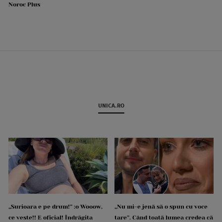
Noroc Plus
UNICA.RO
„Surioara e pe drum!” :o Wooow,
„Nu mi-e jenă să o spun cu voce
ce veste!! E oficial! Îndrăgita
tare”. Când toată lumea credea că