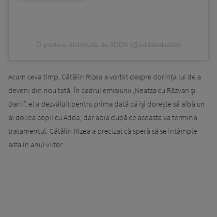
O postare distribuită de ADDA (@addabaladda)
Acum ceva timp, Cătălin Rizea a vorbit despre dorința lui de a
deveni din nou tată. În cadrul emisiunii
„
Neatza cu Răzvan și
Dani”, el a dezvăluit pentru prima dată că își dorește să aibă un
al doilea copil cu Adda, dar abia după ce aceasta va termina
tratamentul. Cătălin Rizea a precizat că speră să se întâmple
asta în anul viitor.