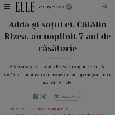
Adaugă ca sursă
Adda și soțul ei, Cătălin
Rizea, au împlinit 7 ani de
căsătorie
Adda și soțul ei, Cătălin Rizea, au împlinit 7 ani de
căsătorie, iar artista a transmis un mesaj emoționant cu
această ocazie.
Urmărește-ne
HOMEPAGE
/
PEOPLE
/
STIRI VEDETE
,
26.05.2023, 13:58
. Actualizat 26.05.2023, 14:45,
de
ELLE.ro