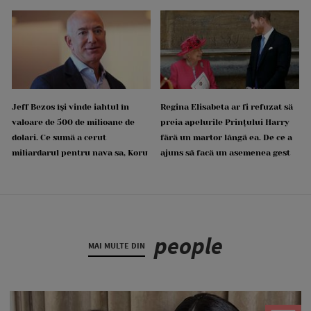
Jeff Bezos își vinde iahtul în
Regina Elisabeta ar fi refuzat să
valoare de 500 de milioane de
preia apelurile Prințului Harry
dolari. Ce sumă a cerut
fără un martor lângă ea. De ce a
miliardarul pentru nava sa, Koru
ajuns să facă un asemenea gest
people
MAI MULTE DIN