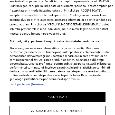
Despre ELLE
confidențialitate
analiza traficul pe website. Beneficiati de drepturile prevazute de art. 15-22 din
Romania
GDPR in legatura cu prelucrarea datelor cu caracter personal. Aceste drepturi pot
Politica de cookies
fi exercitate prin modalitatea indicata
aici
. Prin click pe “ACCEPT TOATE”,
Contact
Publicitate
acceptati folosirea tuturor Tehnologiilor de tip Cookie, care implica inclusiv
acceptul dvs. cu privire la stocarea/accesarea informatiilor de catre Vendor-ii cu
Abonamente
care colaboram. Prin click pe “VREAU SA MODIFIC SETARILE INDIVIDUAL” puteti
schimba preferintele in mod individual, mai putin cele legate de cookie strict
necesare pentru functionarea website-ului.
Stiri
Libertatea pentru
Atât noi, cât și partenerii noștri prelucrăm datele pentru a oferi:
femei
GSP
Stocarea și/sau accesarea informațiilor de pe un dispozitiv. Măsurarea
Viva
performanței reclamelor. Utilizarea profilurilor pentru selectarea conținutului
Unica
personalizat. Dezvoltarea și îmbunătățirea serviciilor. Crearea profilurilor de
Avantaje
conținut personalizat. Utilizarea profilurilor pentru selectarea publicității
Baby
personalizate. Crearea profilurilor pentru publicitate personalizată. Măsurarea
Retete practice
performanței conținutului. Înțelegerea publicului prin statistici sau combinații
Retete
de date din surse diferite. Utilizarea datelor limitate pentru a selecta conținutul.
Utilizarea de date limitate pentru a selecta publicitatea. Date precise de
geolocație și identificarea prin scanarea dispozitivului.
Pariază responsabil! Decizia ONJN nr. 821/25.09.2025.
Listă parteneri (furnizori)
Jocurile de noroc sunt interzise minorilor.
ACCEPT TOATE
Copyright © 2026 Ringier Romania SRL
VREAU SA MODIFIC SETARILE INDIVIDUAL