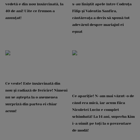
vedetă e din nou însărcinată, la
s-au liniștit apele între Codruța
40 de ani! Uite ce frumos a
Filip și Valentin Sanfira,
anunțat!
cântăreața a decis să spună tot
adevărul despre mariajul ei
eșuat
Ce veste! Este însărcinată din
nou și radiază de fericire! Nimeni
Ce apariție! N-am mai văzut-o de
nu se aștepta la o asemenea
când era mică, iar acum fiica
surpriză din partea ei chiar
Nicoletei Luciu e complet
acum!
schimbată! La 14 ani, superba Kim
i-a uimit pe toți la o prezentare
de modă!