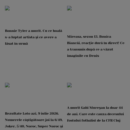
Bonnie Tyler a murit. Cu ce boală
Mireasa, sezon 13. Bunica
s-a luptat artista și ce avere a
Biancăi, reacție dură în direct! Ce
lăsat în urmă
a transmis după ce a văzut
imaginile cu Denis
A murit Gabi Mureșan la doar 44
Rezultate Loto azi, 9 iulie 2026.
de ani. Care este cauza decesului
Numerele câștigătoare joi la 6/49,
fostului fotbalist de la CFR Cluj
Joker, 5/40, Noroc, Super Noroc și