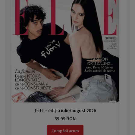
ELLE - ediția iulie/august 2026
Gar
39.99 RON
Cumpără acum