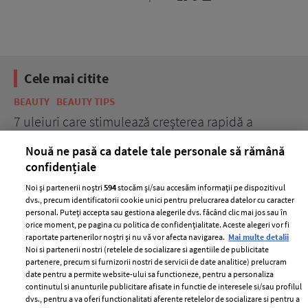
Cele mai citite
BEAUTY
BEAUTY TIPS
BE
țe
7 uleiuri care stimulează creșterea rapidă a
Ce
părului
de
Nouă ne pasă ca datele tale personale să rămână
confidențiale
Noi și partenerii noștri
594
stocăm și/sau accesăm informații pe dispozitivul
dvs., precum identificatorii cookie unici pentru prelucrarea datelor cu caracter
personal. Puteți accepta sau gestiona alegerile dvs. făcând clic mai jos sau în
orice moment, pe pagina cu politica de confidențialitate. Aceste alegeri vor fi
raportate partenerilor noștri și nu vă vor afecta navigarea.
Mai multe detalii
Noi si partenerii nostri (retelele de socializare si agentiile de publicitate
partenere, precum si furnizorii nostri de servicii de date analitice) prelucram
ELLE Style Awards
Termeni si conditii
date pentru a permite website-ului sa functioneze, pentru a personaliza
2024
continutul si anunturile publicitare afisate in functie de interesele si/sau profilul
Politica de
dvs., pentru a va oferi functionalitati aferente retelelor de socializare si pentru a