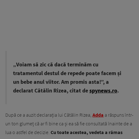
„Voiam să zic că dacă terminăm cu
tratamentul destul de repede poate facem și
un bebe anul viitor. Am promis asta!”, a
declarat Cătălin Rizea, citat de
spynews.ro
.
După ce a auzit declarația lui Cătălin Rizea,
Adda
a răspuns într-
un ton glumeț că ar fi bine ca și ea să fie consultată înainte de a
lua o astfel de decizie.
Cu toate acestea, vedeta a rămas