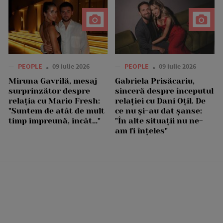
—
PEOPLE
09 iulie 2026
—
PEOPLE
09 iulie 2026
Miruna Gavrilă, mesaj
Gabriela Prisăcariu,
surprinzător despre
sinceră despre începutul
relația cu Mario Fresh:
relației cu Dani Oțil. De
"Suntem de atât de mult
ce nu și-au dat șanse:
timp împreună, încât…"
"În alte situații nu ne-
am fi înțeles"