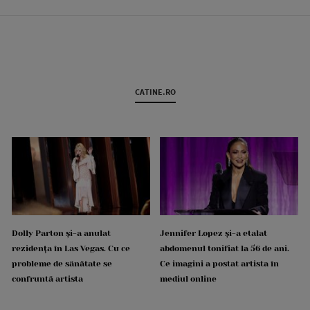
CATINE.RO
Dolly Parton și-a anulat
Jennifer Lopez și-a etalat
rezidența în Las Vegas. Cu ce
abdomenul tonifiat la 56 de ani.
probleme de sănătate se
Ce imagini a postat artista în
confruntă artista
mediul online