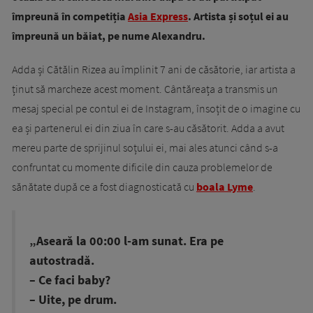
împreună în competiția
Asia Express
. Artista și soțul ei au
împreună un băiat, pe nume Alexandru.
Adda și Cătălin Rizea au împlinit 7 ani de căsătorie, iar artista a
ținut să marcheze acest moment. Cântăreața a transmis un
mesaj special pe contul ei de Instagram, însoțit de o imagine cu
ea și partenerul ei din ziua în care s-au căsătorit. Adda a avut
mereu parte de sprijinul soțului ei, mai ales atunci când s-a
confruntat cu momente dificile din cauza problemelor de
sănătate după ce a fost diagnosticată cu
boala Lyme
.
„Aseară la 00:00 l-am sunat. Era pe
autostradă.
– Ce faci baby?
– Uite, pe drum.