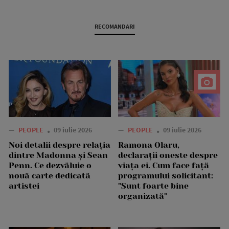
RECOMANDARI
—
PEOPLE
09 iulie 2026
—
PEOPLE
09 iulie 2026
Noi detalii despre relația
Ramona Olaru,
dintre Madonna și Sean
declarații oneste despre
Penn. Ce dezvăluie o
viața ei. Cum face față
nouă carte dedicată
programului solicitant:
artistei
"Sunt foarte bine
organizată"