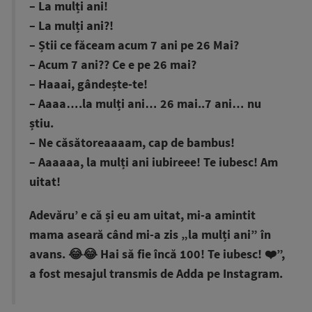
– La mulți ani!
– La mulți ani?!
– Știi ce făceam acum 7 ani pe 26 Mai?
– Acum 7 ani?? Ce e pe 26 mai?
– Haaai, gândește-te!
– Aaaa….la mulți ani… 26 mai..7 ani… nu
știu.
– Ne căsătoreaaaam, cap de bambus!
– Aaaaaa, la mulți ani iubireee! Te iubesc! Am
uitat!
Adevăru’ e că și eu am uitat, mi-a amintit
mama aseară când mi-a zis „la mulți ani” în
avans. 😂😂 Hai să fie încă 100! Te iubesc! ❤️”,
a fost mesajul transmis de Adda pe Instagram.