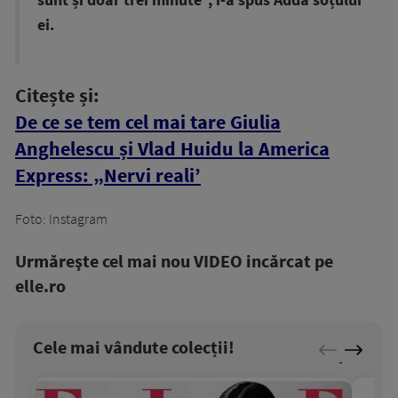
sunt și doar trei minute”, i-a spus Adda soțului
ei.
Citește și:
De ce se tem cel mai tare Giulia
Anghelescu și Vlad Huidu la America
Express: „Nervi reali’
Foto: Instagram
Urmăreşte cel mai nou VIDEO incărcat pe
elle.ro
Cele mai vândute colecții!