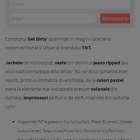
Conceptul
Get Dirty
' surprinde in imagini caracterul
neconventional si urban al brandului
TNT.
Jachete
de motociclist,
veste
din denim si
jeans ripped
sau
acid wash contureaza stilul anilor ’90, iar stilul romantic este
rescris, printr-o cromatica diversificata, de la
culori pastel
pana la elemente mai indraznete precum
volanele
din
dantela,
imprimeuri
de flori si de delft, inspirate din culturile
lumii.
Magazinele TNT le gasesti in Cluj (Iullius Mall), Pitesti (Euromall), Oradea
(Lotus-Center), Targu-Mures(Mures Mall), Constanta (CityPark Mall),
Brasov(Piata Sfatului) si Bucuresti (Unirea Shopping Center, Sun Plaza si