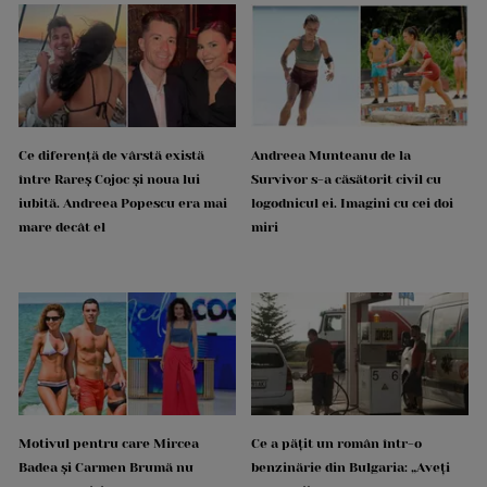
Ce diferență de vârstă există
Andreea Munteanu de la
între Rareș Cojoc și noua lui
Survivor s-a căsătorit civil cu
iubită. Andreea Popescu era mai
logodnicul ei. Imagini cu cei doi
mare decât el
miri
Motivul pentru care Mircea
Ce a pățit un român într-o
Badea și Carmen Brumă nu
benzinărie din Bulgaria: „Aveți