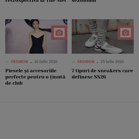
retrospectivă la The Met
sezonului
—
FASHION
26 iulie 2026
—
FASHION
25 iulie 2026
Piesele și accesoriile
7 tipuri de sneakers care
perfecte pentru o ținută
definesc SS26
de club