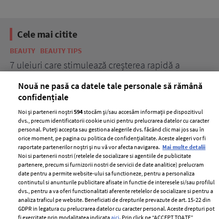
Cele mai citite
BEAUTY
BEAUTY TIPS
BE
țe
7 uleiuri care stimulează creșterea rapidă a
Ce
părului
de
Nouă ne pasă ca datele tale personale să rămână
confidențiale
Noi și partenerii noștri
594
stocăm și/sau accesăm informații pe dispozitivul
dvs., precum identificatorii cookie unici pentru prelucrarea datelor cu caracter
personal. Puteți accepta sau gestiona alegerile dvs. făcând clic mai jos sau în
orice moment, pe pagina cu politica de confidențialitate. Aceste alegeri vor fi
raportate partenerilor noștri și nu vă vor afecta navigarea.
Mai multe detalii
Noi si partenerii nostri (retelele de socializare si agentiile de publicitate
partenere, precum si furnizorii nostri de servicii de date analitice) prelucram
ELLE Style Awards
Termeni si conditii
date pentru a permite website-ului sa functioneze, pentru a personaliza
2024
continutul si anunturile publicitare afisate in functie de interesele si/sau profilul
Politica de
dvs., pentru a va oferi functionalitati aferente retelelor de socializare si pentru a
Despre ELLE
confidențialitate
analiza traficul pe website. Beneficiati de drepturile prevazute de art. 15-22 din
Romania
GDPR in legatura cu prelucrarea datelor cu caracter personal. Aceste drepturi pot
Politica de cookies
fi exercitate prin modalitatea indicata
aici
. Prin click pe “ACCEPT TOATE”,