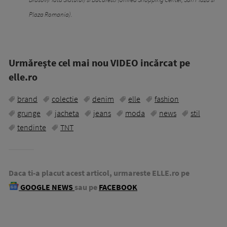
Plaza Romania).
Urmăreşte cel mai nou VIDEO incărcat pe
elle.ro
brand
colectie
denim
elle
fashion
grunge
jacheta
jeans
moda
news
stil
tendinte
TNT
Daca ti-a placut acest articol, urmareste ELLE.ro pe
GOOGLE NEWS
sau pe
FACEBOOK