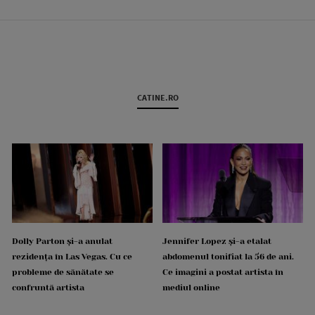
CATINE.RO
Dolly Parton și-a anulat
Jennifer Lopez și-a etalat
rezidența în Las Vegas. Cu ce
abdomenul tonifiat la 56 de ani.
probleme de sănătate se
Ce imagini a postat artista în
confruntă artista
mediul online