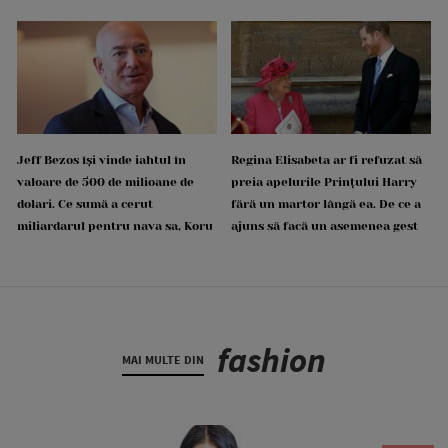
Jeff Bezos își vinde iahtul în
Regina Elisabeta ar fi refuzat să
valoare de 500 de milioane de
preia apelurile Prințului Harry
dolari. Ce sumă a cerut
fără un martor lângă ea. De ce a
miliardarul pentru nava sa, Koru
ajuns să facă un asemenea gest
fashion
MAI MULTE DIN