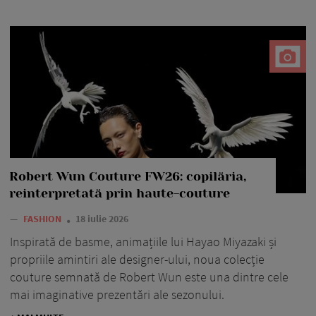
Robert Wun Couture FW26: copilăria,
reinterpretată prin haute-couture
—
FASHION
18 iulie 2026
Inspirată de basme, animațiile lui Hayao Miyazaki și
propriile amintiri ale designer-ului, noua colecție
couture semnată de Robert Wun este una dintre cele
mai imaginative prezentări ale sezonului.