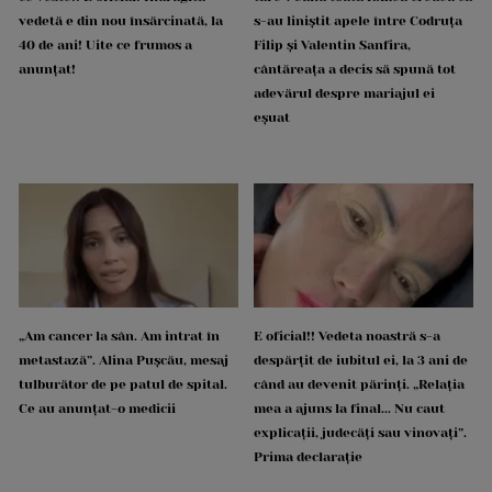
vedetă e din nou însărcinată, la
s-au liniștit apele între Codruța
40 de ani! Uite ce frumos a
Filip și Valentin Sanfira,
anunțat!
cântăreața a decis să spună tot
adevărul despre mariajul ei
eșuat
„Am cancer la sân. Am intrat în
E oficial!! Vedeta noastră s-a
metastază”. Alina Pușcău, mesaj
despărțit de iubitul ei, la 3 ani de
tulburător de pe patul de spital.
când au devenit părinți. „Relația
Ce au anunțat-o medicii
mea a ajuns la final... Nu caut
explicații, judecăți sau vinovați”.
Prima declarație