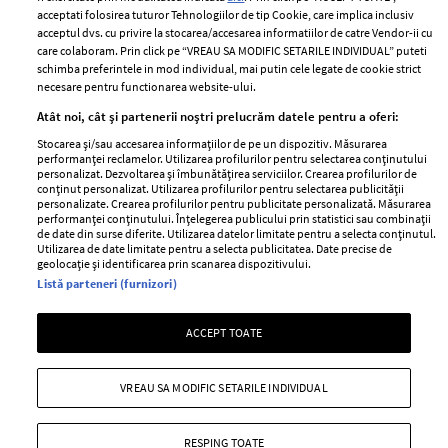
Contact
Publicitate
acceptati folosirea tuturor Tehnologiilor de tip Cookie, care implica inclusiv
acceptul dvs. cu privire la stocarea/accesarea informatiilor de catre Vendor-ii cu
Abonamente
care colaboram. Prin click pe “VREAU SA MODIFIC SETARILE INDIVIDUAL” puteti
schimba preferintele in mod individual, mai putin cele legate de cookie strict
necesare pentru functionarea website-ului.
Stiri
Libertatea pentru
Atât noi, cât și partenerii noștri prelucrăm datele pentru a oferi:
femei
GSP
Stocarea și/sau accesarea informațiilor de pe un dispozitiv. Măsurarea
Viva
performanței reclamelor. Utilizarea profilurilor pentru selectarea conținutului
Unica
personalizat. Dezvoltarea și îmbunătățirea serviciilor. Crearea profilurilor de
Avantaje
conținut personalizat. Utilizarea profilurilor pentru selectarea publicității
Baby
personalizate. Crearea profilurilor pentru publicitate personalizată. Măsurarea
Retete practice
performanței conținutului. Înțelegerea publicului prin statistici sau combinații
Retete
de date din surse diferite. Utilizarea datelor limitate pentru a selecta conținutul.
Utilizarea de date limitate pentru a selecta publicitatea. Date precise de
geolocație și identificarea prin scanarea dispozitivului.
Pariază responsabil! Decizia ONJN nr. 821/25.09.2025.
Listă parteneri (furnizori)
Jocurile de noroc sunt interzise minorilor.
ACCEPT TOATE
Copyright © 2026 Ringier Romania SRL
VREAU SA MODIFIC SETARILE INDIVIDUAL
RESPING TOATE