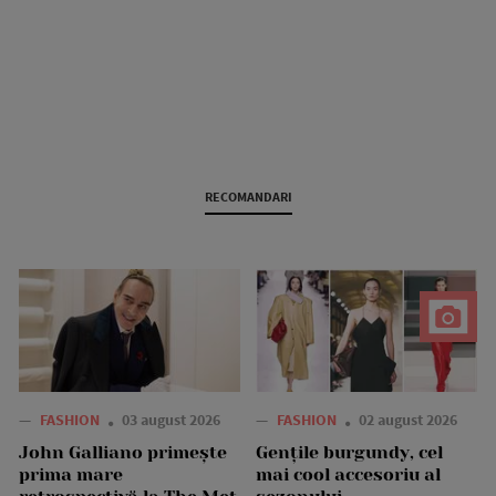
RECOMANDARI
—
FASHION
03 august 2026
—
FASHION
02 august 2026
John Galliano primește
Gențile burgundy, cel
prima mare
mai cool accesoriu al