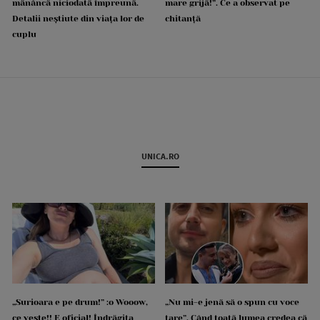
mănâncă niciodată împreună.
mare grijă!”. Ce a observat pe
Detalii neștiute din viața lor de
chitanță
cuplu
UNICA.RO
„Surioara e pe drum!” :o Wooow,
„Nu mi-e jenă să o spun cu voce
ce veste!! E oficial! Îndrăgita
tare”. Când toată lumea credea că