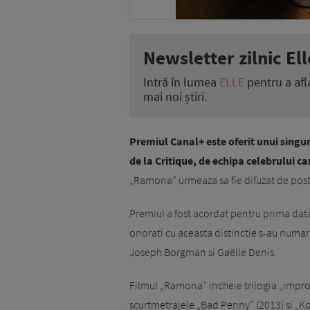
Newsletter zilnic Ell
Intră în lumea
ELLE
pentru a afl
mai noi știri.
Premiul Canal+ este oferit unui sing
de la Critique, de echipa celebrului ca
„Ramona” urmeaza sa fie difuzat de post
Premiul a fost acordat pentru prima data 
onorati cu aceasta distinctie s-au numar
Joseph Borgman si Gaëlle Denis.
Filmul „Ramona” incheie trilogia „impro
scurtmetrajele „Bad Penny” (2013) si „Ko