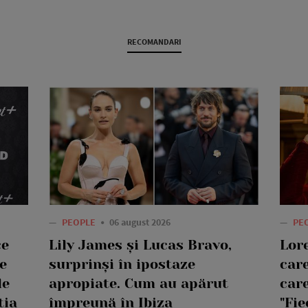
RECOMANDARI
—
PEOPLE
06 august 2026
—
PE
ce
Lily James și Lucas Bravo,
Lor
e
surprinși în ipostaze
care
le
apropiate. Cum au apărut
care
ția
împreună în Ibiza
"Fie