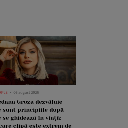
OPLE
06 august 2026
edana Groza dezvăluie
 sunt principiile după
 se ghidează în viață:
care clipă este extrem de