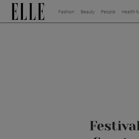
Fashion
Beauty
People
Health &
Festiva