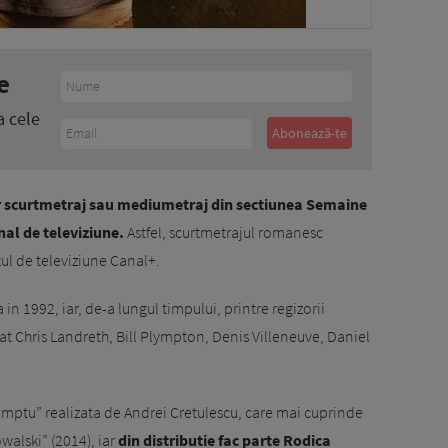
e
a cele
ur scurtmetraj sau mediumetraj din sectiunea Semaine
nal de televiziune.
Astfel, scurtmetrajul romanesc
ul de televiziune Canal+.
in 1992, iar, de-a lungul timpului, printre regizorii
at Chris Landreth, Bill Plympton, Denis Villeneuve, Daniel
mptu” realizata de Andrei Cretulescu, care mai cuprinde
walski” (2014), iar
din distributie fac parte Rodica