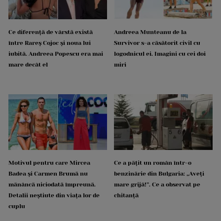
Ce diferență de vârstă există
Andreea Munteanu de la
între Rareș Cojoc și noua lui
Survivor s-a căsătorit civil cu
iubită. Andreea Popescu era mai
logodnicul ei. Imagini cu cei doi
mare decât el
miri
Motivul pentru care Mircea
Ce a pățit un român într-o
Badea și Carmen Brumă nu
benzinărie din Bulgaria: „Aveți
mănâncă niciodată împreună.
mare grijă!”. Ce a observat pe
Detalii neștiute din viața lor de
chitanță
cuplu