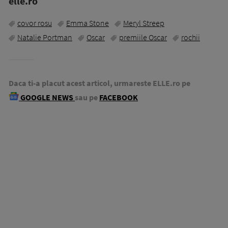
elle.ro
covor rosu
Emma Stone
Meryl Streep
Natalie Portman
Oscar
premiile Oscar
rochii
Daca ti-a placut acest articol, urmareste ELLE.ro pe
GOOGLE NEWS
sau pe
FACEBOOK