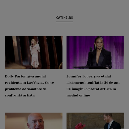
CATINE.RO
Dolly Parton și-a anulat
Jennifer Lopez și-a etalat
rezidența în Las Vegas. Cu ce
abdomenul tonifiat la 56 de ani.
probleme de sănătate se
Ce imagini a postat artista în
confruntă artista
mediul online