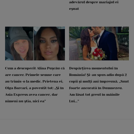
adevărul despre mariajul ei
eșuat
Cum a descoperit Alina Pușcău că
Despărțirea momentului în
are cancer. Primele semne care
România! Și-au spus adio după 2
au trimis-o la medic. Prietena ei,
copii și mulți ani împreună. „Sunt
Olga Barcari, a povestit tot: „Și în
foarte ancorată în Dumnezeu.
Asia Express avea cancer, dar
Am lăsat tot greul în mâinile
nimeni nu știa, nici ea”
Lui...”