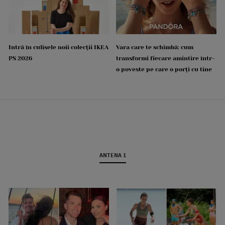
Intră în culisele noii colecții IKEA
Vara care te schimbă: cum
PS 2026
transformi fiecare amintire într-
o poveste pe care o porți cu tine
ANTENA 1