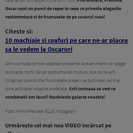
care se vor forma pentru anul in curs.
Prin urmare, Premiile
Oscar sunt un punct de reper in ceea ce priveste alegerile
vestimentare si de frumusete de pe covorul rosu!
Citeste si:
10 machiaje si coafuri pe care ne-ar placea
sa le vedem la Oscaruri
Stim ca multe dintre vedetele prezente la eveniment vor alege
sa poarte rochii de pe podiumurile couture, asa ca ne-am
imaginat care dintre frumoasele piese li se potrivesc cel mai
bine actritelor noastre preferate.
Esti curioasa sa vezi ce
combinatii am facut? Rasfoieste galeria noastra!
Foto: Arhiva Revistei ELLE, Instagram
Urmăreşte cel mai nou VIDEO incărcat pe