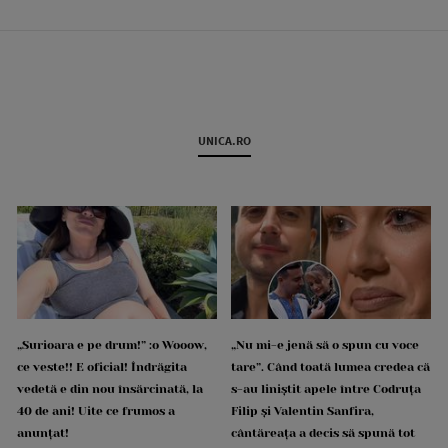
UNICA.RO
„Surioara e pe drum!” :o Wooow,
„Nu mi-e jenă să o spun cu voce
ce veste!! E oficial! Îndrăgita
tare”. Când toată lumea credea că
vedetă e din nou însărcinată, la
s-au liniștit apele între Codruța
40 de ani! Uite ce frumos a
Filip și Valentin Sanfira,
anunțat!
cântăreața a decis să spună tot