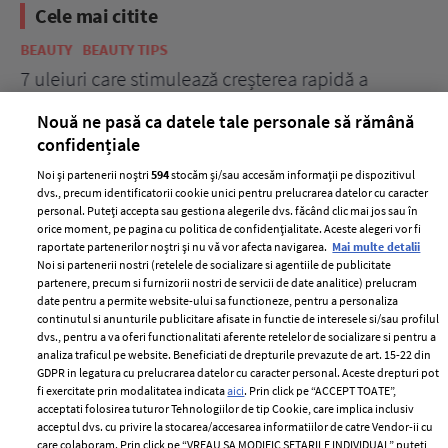
Cele mai citite
BEAUTY
BEAUTY TIPS
BE
țe
7 uleiuri care stimulează creșterea rapidă a
Ce
părului
de
Nouă ne pasă ca datele tale personale să rămână
confidențiale
Noi și partenerii noștri
594
stocăm și/sau accesăm informații pe dispozitivul
dvs., precum identificatorii cookie unici pentru prelucrarea datelor cu caracter
personal. Puteți accepta sau gestiona alegerile dvs. făcând clic mai jos sau în
orice moment, pe pagina cu politica de confidențialitate. Aceste alegeri vor fi
raportate partenerilor noștri și nu vă vor afecta navigarea.
Mai multe detalii
Noi si partenerii nostri (retelele de socializare si agentiile de publicitate
partenere, precum si furnizorii nostri de servicii de date analitice) prelucram
ELLE Style Awards
Termeni si conditii
date pentru a permite website-ului sa functioneze, pentru a personaliza
2024
continutul si anunturile publicitare afisate in functie de interesele si/sau profilul
Politica de
dvs., pentru a va oferi functionalitati aferente retelelor de socializare si pentru a
Despre ELLE
confidențialitate
analiza traficul pe website. Beneficiati de drepturile prevazute de art. 15-22 din
Romania
GDPR in legatura cu prelucrarea datelor cu caracter personal. Aceste drepturi pot
Politica de cookies
fi exercitate prin modalitatea indicata
aici
. Prin click pe “ACCEPT TOATE”,
Contact
Publicitate
acceptati folosirea tuturor Tehnologiilor de tip Cookie, care implica inclusiv
acceptul dvs. cu privire la stocarea/accesarea informatiilor de catre Vendor-ii cu
Abonamente
care colaboram. Prin click pe “VREAU SA MODIFIC SETARILE INDIVIDUAL” puteti