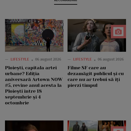
—
LIFESTYLE
06 august 2026
—
LIFESTYLE
06 august 2026
Ploiești, capitala artei
Filme SF care au
urbane? Ediția
dezamăgit publicul și cu
aniversară Artown NOW
care nu ar trebui să îți
#5, revine anul acesta la
pierzi timpul
Ploiești între 18
septembrie și 4
octombrie