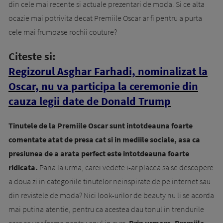
din cele mai recente si actuale prezentari de moda. Si ce alta
ocazie mai potrivita decat Premiile Oscar ar fi pentru a purta
cele mai frumoase rochii couture?
Citeste si:
Regizorul Asghar Farhadi, nominalizat la
Oscar, nu va participa la ceremonie din
cauza legii date de Donald Trump
Tinutele de la Premiile Oscar sunt intotdeauna foarte
comentate atat de presa cat si in mediile sociale, asa ca
presiunea de a arata perfect este intotdeauna foarte
ridicata.
Pana la urma, carei vedete i-ar placea sa se descopere
a doua zi in categoriile tinutelor neinspirate de pe internet sau
din revistele de moda? Nici look-urilor de beauty nu li se acorda
mai putina atentie, pentru ca acestea dau tonul in trendurile