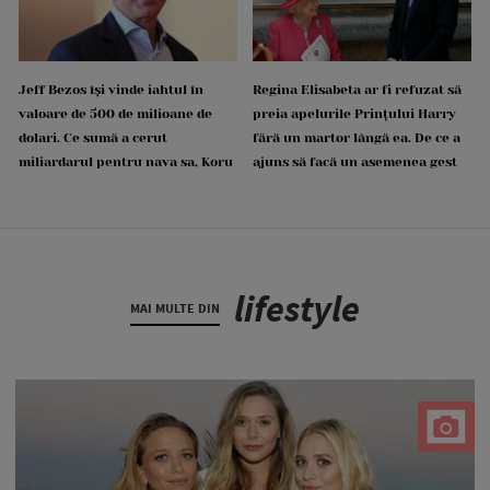
Jeff Bezos își vinde iahtul în
Regina Elisabeta ar fi refuzat să
valoare de 500 de milioane de
preia apelurile Prințului Harry
dolari. Ce sumă a cerut
fără un martor lângă ea. De ce a
miliardarul pentru nava sa, Koru
ajuns să facă un asemenea gest
lifestyle
MAI MULTE DIN