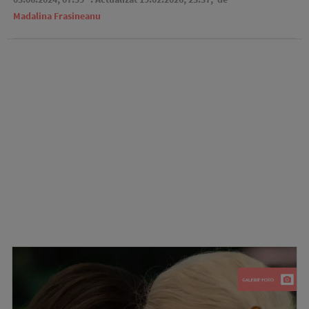
Madalina Frasineanu