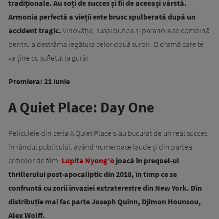
tradiționale. Au soți de succes și fii de aceeași vârstă.
Armonia perfectă a vieții este brusc spulberată după un
accident tragic.
Vinovăția, suspiciunea și paranoia se combină
pentru a destrăma legătura celor două surori. O dramă care te
va ține cu sufletul la gură!
Premiera: 21 iunie
A Quiet Place: Day One
Peliculele din seria A Quiet Place s-au bucurat de un real succes
în rândul publicului, având numeroase laude și din partea
criticilor de film.
Lupita Nyong’o
joacă în prequel-ul
thrillerului post-apocaliptic din 2018, în timp ce se
confruntă cu zorii invaziei extraterestre din New York. Din
distribuție mai fac parte Joseph Quinn, Djimon Hounsou,
Alex Wolff.