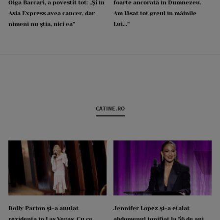
Olga Barcari, a povestit tot: „Și în
foarte ancorată în Dumnezeu.
Asia Express avea cancer, dar
Am lăsat tot greul în mâinile
nimeni nu știa, nici ea”
Lui...”
CATINE.RO
Dolly Parton și-a anulat
Jennifer Lopez și-a etalat
rezidența în Las Vegas. Cu ce
abdomenul tonifiat la 56 de ani.