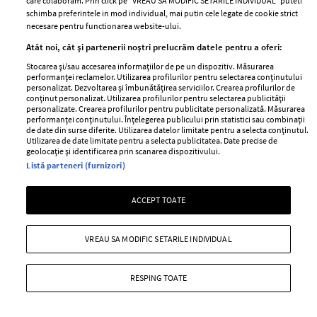
care colaboram. Prin click pe “VREAU SA MODIFIC SETARILE INDIVIDUAL” puteti
ELLE Style Awards
Termeni si conditii
schimba preferintele in mod individual, mai putin cele legate de cookie strict
2024
necesare pentru functionarea website-ului.
Politica de
Despre ELLE
confidențialitate
Atât noi, cât și partenerii noștri prelucrăm datele pentru a oferi:
Romania
Politica de cookies
Stocarea și/sau accesarea informațiilor de pe un dispozitiv. Măsurarea
performanței reclamelor. Utilizarea profilurilor pentru selectarea conținutului
Contact
Publicitate
personalizat. Dezvoltarea și îmbunătățirea serviciilor. Crearea profilurilor de
conținut personalizat. Utilizarea profilurilor pentru selectarea publicității
Abonamente
personalizate. Crearea profilurilor pentru publicitate personalizată. Măsurarea
performanței conținutului. Înțelegerea publicului prin statistici sau combinații
de date din surse diferite. Utilizarea datelor limitate pentru a selecta conținutul.
Utilizarea de date limitate pentru a selecta publicitatea. Date precise de
Stiri
Libertatea pentru
geolocație și identificarea prin scanarea dispozitivului.
femei
Listă parteneri (furnizori)
GSP
Viva
Unica
ACCEPT TOATE
Avantaje
Baby
Retete practice
Retete
VREAU SA MODIFIC SETARILE INDIVIDUAL
Pariază responsabil! Decizia ONJN nr. 821/25.09.2025.
RESPING TOATE
Jocurile de noroc sunt interzise minorilor.