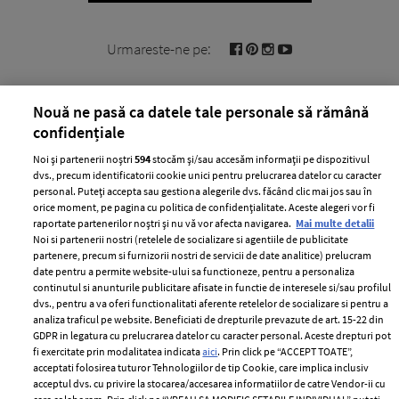
Urmareste-ne pe:
Nouă ne pasă ca datele tale personale să rămână
confidențiale
Cele mai citite
Noi și partenerii noștri
594
stocăm și/sau accesăm informații pe dispozitivul
dvs., precum identificatorii cookie unici pentru prelucrarea datelor cu caracter
BEAUTY
BEAUTY TIPS
BE
personal. Puteți accepta sau gestiona alegerile dvs. făcând clic mai jos sau în
orice moment, pe pagina cu politica de confidențialitate. Aceste alegeri vor fi
țe
7 uleiuri care stimulează creșterea rapidă a
Ce
raportate partenerilor noștri și nu vă vor afecta navigarea.
Mai multe detalii
părului
de
Noi si partenerii nostri (retelele de socializare si agentiile de publicitate
partenere, precum si furnizorii nostri de servicii de date analitice) prelucram
date pentru a permite website-ului sa functioneze, pentru a personaliza
continutul si anunturile publicitare afisate in functie de interesele si/sau profilul
dvs., pentru a va oferi functionalitati aferente retelelor de socializare si pentru a
analiza traficul pe website. Beneficiati de drepturile prevazute de art. 15-22 din
GDPR in legatura cu prelucrarea datelor cu caracter personal. Aceste drepturi pot
fi exercitate prin modalitatea indicata
aici
. Prin click pe “ACCEPT TOATE”,
acceptati folosirea tuturor Tehnologiilor de tip Cookie, care implica inclusiv
acceptul dvs. cu privire la stocarea/accesarea informatiilor de catre Vendor-ii cu