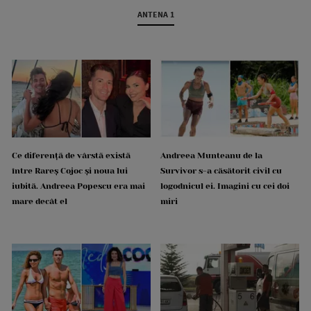
ANTENA 1
Ce diferență de vârstă există
Andreea Munteanu de la
între Rareș Cojoc și noua lui
Survivor s-a căsătorit civil cu
iubită. Andreea Popescu era mai
logodnicul ei. Imagini cu cei doi
mare decât el
miri