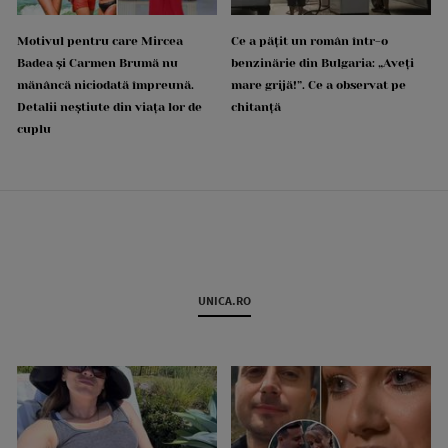
Motivul pentru care Mircea
Ce a pățit un român într-o
Badea și Carmen Brumă nu
benzinărie din Bulgaria: „Aveți
mănâncă niciodată împreună.
mare grijă!”. Ce a observat pe
Detalii neștiute din viața lor de
chitanță
cuplu
UNICA.RO