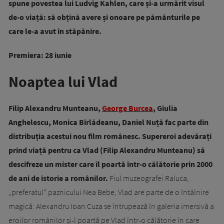
spune povestea lui Ludvig Kahlen, care și-a urmărit visul
de-o viață: să obțină avere și onoare pe pământurile pe
care le-a avut în stăpânire.
Premiera: 28 iunie
Noaptea lui Vlad
Filip Alexandru Munteanu,
George Burcea
, Giulia
Anghelescu, Monica Bîrlădeanu, Daniel Nuță fac parte din
distribuția acestui nou film românesc. Supereroi adevărați
prind viață pentru ca Vlad (Filip Alexandru Munteanu) să
descifreze un mister care îl poartă într-o călătorie prin 2000
de ani de istorie a românilor.
Fiul muzeografei Raluca,
„preferatul” paznicului Nea Bebe, Vlad are parte de o întâlnire
magică: Alexandru Ioan Cuza se întrupează în galeria imersivă a
eroilor românilor și-l poartă pe Vlad într-o călătorie în care