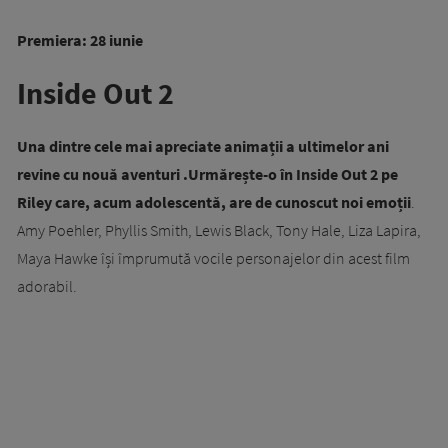
Premiera: 28 iunie
Inside Out 2
Una dintre cele mai apreciate animații a ultimelor ani
revine cu nouă aventuri .Urmărește-o în Inside Out 2 pe
Riley care, acum adolescentă, are de cunoscut noi emoții
.
Amy Poehler, Phyllis Smith, Lewis Black, Tony Hale, Liza Lapira,
Maya Hawke își împrumută vocile personajelor din acest film
adorabil.