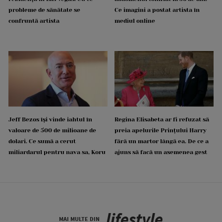
probleme de sănătate se
Ce imagini a postat artista în
confruntă artista
mediul online
Jeff Bezos își vinde iahtul în
Regina Elisabeta ar fi refuzat să
valoare de 500 de milioane de
preia apelurile Prințului Harry
dolari. Ce sumă a cerut
fără un martor lângă ea. De ce a
miliardarul pentru nava sa, Koru
ajuns să facă un asemenea gest
lifestyle
MAI MULTE DIN