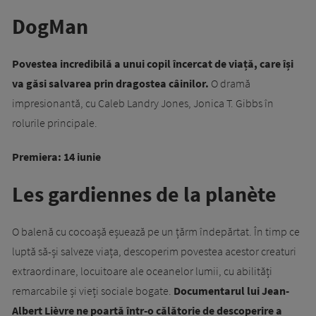
DogMan
Povestea incredibilă a unui copil încercat de viață, care își
va găsi salvarea prin dragostea câinilor.
O dramă
impresionantă, cu Caleb Landry Jones, Jonica T. Gibbs în
rolurile principale.
Premiera: 14 iunie
Les gardiennes de la planète
O balenă cu cocoașă eșuează pe un țărm îndepărtat. În timp ce
luptă să-și salveze viața, descoperim povestea acestor creaturi
extraordinare, locuitoare ale oceanelor lumii, cu abilități
remarcabile și vieți sociale bogate.
Documentarul lui Jean-
Albert Lièvre ne poartă într-o călătorie de descoperire a