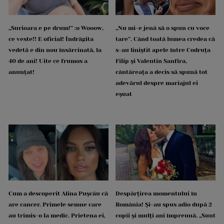
„Surioara e pe drum!” :o Wooow,
„Nu mi-e jenă să o spun cu voce
ce veste!! E oficial! Îndrăgita
tare”. Când toată lumea credea că
vedetă e din nou însărcinată, la
s-au liniștit apele între Codruța
40 de ani! Uite ce frumos a
Filip și Valentin Sanfira,
anunțat!
cântăreața a decis să spună tot
adevărul despre mariajul ei
eșuat
Cum a descoperit Alina Pușcău că
Despărțirea momentului în
are cancer. Primele semne care
România! Și-au spus adio după 2
au trimis-o la medic. Prietena ei,
copii și mulți ani împreună. „Sunt