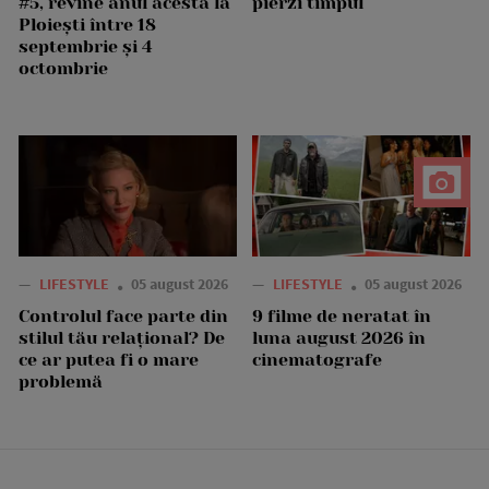
#5, revine anul acesta la
pierzi timpul
Ploiești între 18
septembrie și 4
octombrie
—
LIFESTYLE
05 august 2026
—
LIFESTYLE
05 august 2026
Controlul face parte din
9 filme de neratat în
stilul tău relațional? De
luna august 2026 în
ce ar putea fi o mare
cinematografe
problemă