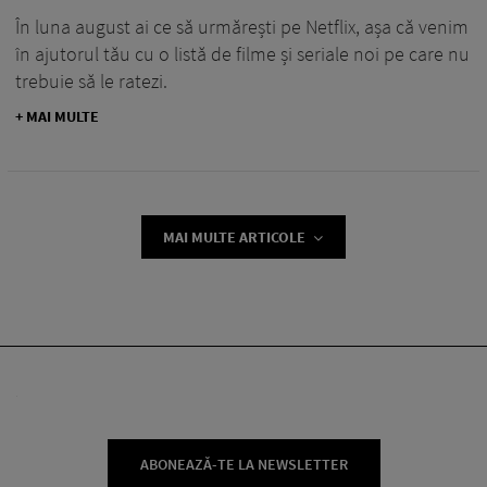
În luna august ai ce să urmărești pe Netflix, așa că venim
în ajutorul tău cu o listă de filme și seriale noi pe care nu
trebuie să le ratezi.
+ MAI MULTE
MAI MULTE ARTICOLE
ABONEAZĂ-TE LA NEWSLETTER