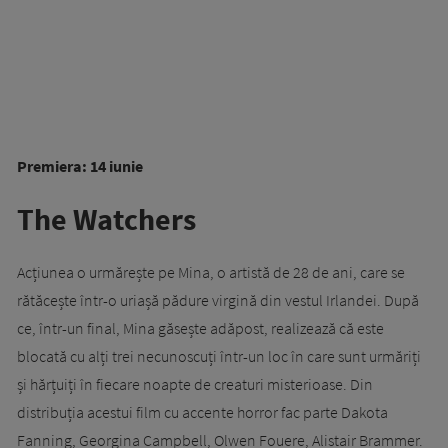
Premiera: 14 iunie
The Watchers
Acțiunea o urmărește pe Mina, o artistă de 28 de ani, care se
rătăcește într-o uriașă pădure virgină din vestul Irlandei. După
ce, într-un final, Mina găsește adăpost, realizează că este
blocată cu alți trei necunoscuți într-un loc în care sunt urmăriți
și hărțuiți în fiecare noapte de creaturi misterioase. Din
distribuția acestui film cu accente horror fac parte Dakota
Fanning, Georgina Campbell, Olwen Fouere, Alistair Brammer.