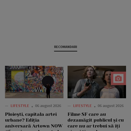
RECOMANDARI
—
LIFESTYLE
06 august 2026
—
LIFESTYLE
06 august 2026
Ploiești, capitala artei
Filme SF care au
urbane? Ediția
dezamăgit publicul și cu
aniversară Artown NOW
care nu ar trebui să îți