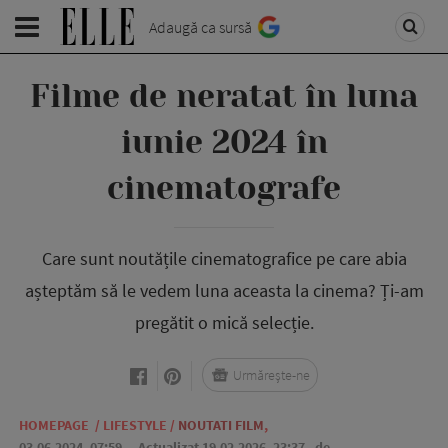
Adaugă ca sursă
Filme de neratat în luna
iunie 2024 în
cinematografe
Care sunt noutățile cinematografice pe care abia
așteptăm să le vedem luna aceasta la cinema? Ți-am
pregătit o mică selecție.
Urmărește-ne
HOMEPAGE
/
LIFESTYLE
/
NOUTATI FILM
,
03.06.2024, 07:59
. Actualizat 19.02.2026, 23:37,
de