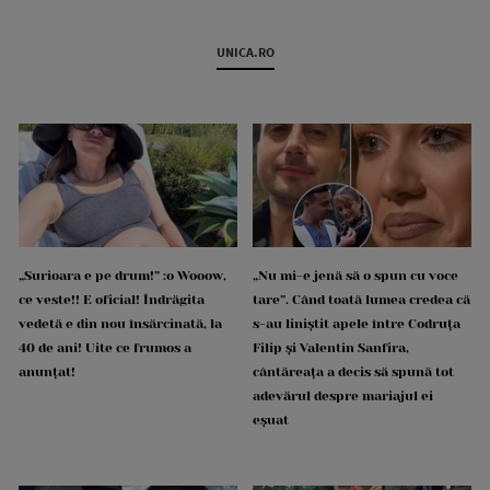
UNICA.RO
„Surioara e pe drum!” :o Wooow,
„Nu mi-e jenă să o spun cu voce
ce veste!! E oficial! Îndrăgita
tare”. Când toată lumea credea că
vedetă e din nou însărcinată, la
s-au liniștit apele între Codruța
40 de ani! Uite ce frumos a
Filip și Valentin Sanfira,
anunțat!
cântăreața a decis să spună tot
adevărul despre mariajul ei
eșuat