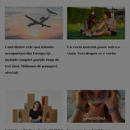
Unul dintre cele mai folosite
Un vecin instruit poate salva o
aeroporturi din Europa își
viață. Vezi despre ce e vorba
închide complet porțile timp de
trei luni. Milioane de pasageri,
afectați