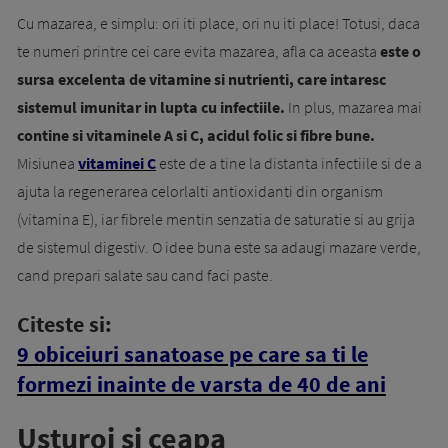
Cu mazarea, e simplu: ori iti place, ori nu iti place! Totusi, daca
te numeri printre cei care evita mazarea, afla ca aceasta
este o
sursa excelenta de vitamine si nutrienti, care intaresc
sistemul imunitar in lupta cu infectiile.
In plus, mazarea mai
contine si vitaminele A si C, acidul folic si fibre bune.
Misiunea
vitaminei C
este de a tine la distanta infectiile si de a
ajuta la regenerarea celorlalti antioxidanti din organism
(vitamina E), iar fibrele mentin senzatia de saturatie si au grija
de sistemul digestiv. O idee buna este sa adaugi mazare verde,
cand prepari salate sau cand faci paste.
Citeste si:
9 obiceiuri sanatoase pe care sa ti le
formezi inainte de varsta de 40 de ani
Usturoi si ceapa