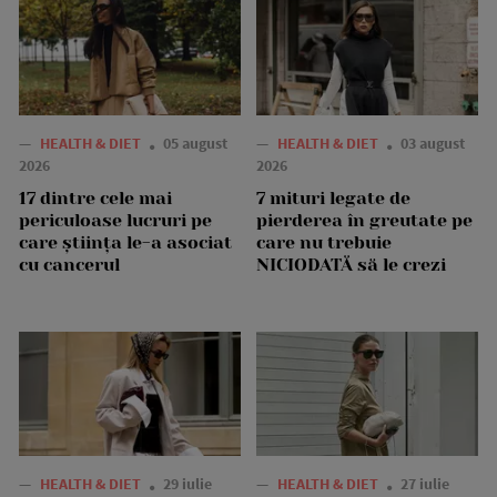
—
HEALTH & DIET
05 august
—
HEALTH & DIET
03 august
2026
2026
17 dintre cele mai
7 mituri legate de
periculoase lucruri pe
pierderea în greutate pe
care știința le-a asociat
care nu trebuie
cu cancerul
NICIODATĂ să le crezi
—
HEALTH & DIET
29 iulie
—
HEALTH & DIET
27 iulie