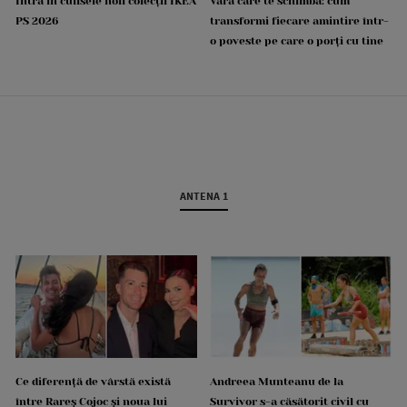
Intră în culisele noii colecții IKEA
Vara care te schimbă: cum
PS 2026
transformi fiecare amintire într-
o poveste pe care o porți cu tine
ANTENA 1
Ce diferență de vârstă există
Andreea Munteanu de la
între Rareș Cojoc și noua lui
Survivor s-a căsătorit civil cu