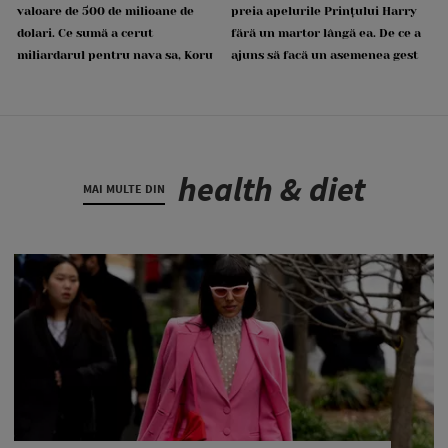
valoare de 500 de milioane de
preia apelurile Prințului Harry
dolari. Ce sumă a cerut
fără un martor lângă ea. De ce a
miliardarul pentru nava sa, Koru
ajuns să facă un asemenea gest
health & diet
MAI MULTE DIN