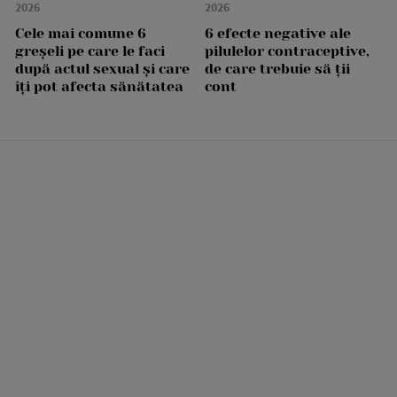
2026
2026
Cele mai comune 6
6 efecte negative ale
greșeli pe care le faci
pilulelor contraceptive,
după actul sexual și care
de care trebuie să ții
îți pot afecta sănătatea
cont