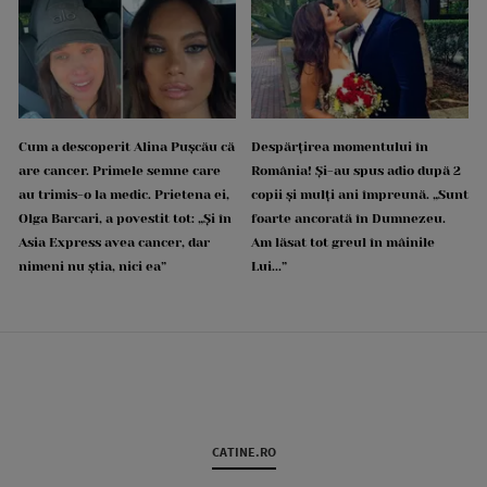
Cum a descoperit Alina Pușcău că
Despărțirea momentului în
are cancer. Primele semne care
România! Și-au spus adio după 2
au trimis-o la medic. Prietena ei,
copii și mulți ani împreună. „Sunt
Olga Barcari, a povestit tot: „Și în
foarte ancorată în Dumnezeu.
Asia Express avea cancer, dar
Am lăsat tot greul în mâinile
nimeni nu știa, nici ea”
Lui...”
CATINE.RO