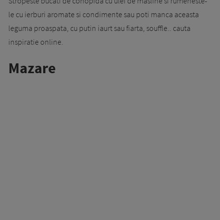
Stropeste bucati de conopida cu ulei de masline si rumeneste-
le cu ierburi aromate si condimente sau poti manca aceasta
leguma proaspata, cu putin iaurt sau fiarta, souffle.. cauta
inspiratie online.
Mazare