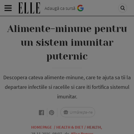
Adaugă ca sursă
Alimente-minune pentru
un sistem imunitar
puternic
Descopera cateva alimente-minune, care te ajuta sa tii la
departare infectiile si racelile si care iti fortifica sistemul
imunitar.
Urmărește-ne
HOMEPAGE
/
HEALTH & DIET
/
HEALTH
,
28.11.2016, 08:07
de
Alice Bursuc