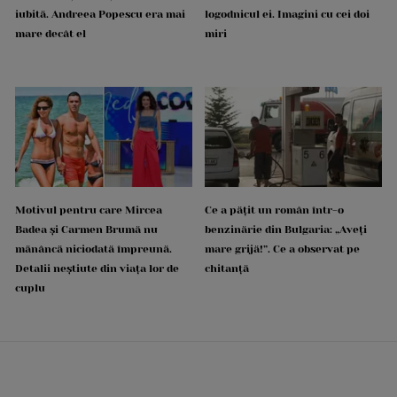
iubită. Andreea Popescu era mai
logodnicul ei. Imagini cu cei doi
mare decât el
miri
Motivul pentru care Mircea
Ce a pățit un român într-o
Badea și Carmen Brumă nu
benzinărie din Bulgaria: „Aveți
mănâncă niciodată împreună.
mare grijă!”. Ce a observat pe
Detalii neștiute din viața lor de
chitanță
cuplu