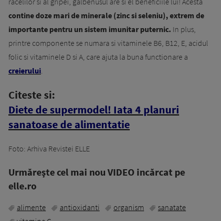
racelilor si al gripei, galbenusul are si el beneficiile lui! Acesta
contine doze mari de minerale (zinc si seleniu), extrem de
importante pentru un sistem imunitar puternic.
In plus,
printre componente se numara si vitaminele B6, B12, E, acidul
folic si vitaminele D si A, care ajuta la buna functionare a
creierului
.
Citeste si:
Diete de supermodel! Iata 4 planuri
sanatoase de alimentatie
Foto: Arhiva Revistei ELLE
Urmăreşte cel mai nou VIDEO incărcat pe
elle.ro
alimente
antioxidanti
organism
sanatate