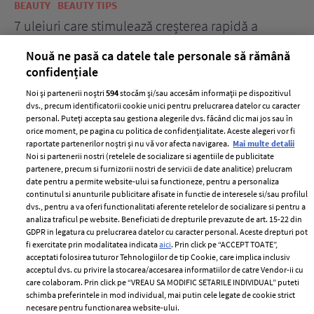
BEAUTY
BEAUTY TIPS
BE
țe
7 uleiuri care stimulează creșterea rapidă a
Ce
părului
de
Nouă ne pasă ca datele tale personale să rămână
confidențiale
Noi și partenerii noștri
594
stocăm și/sau accesăm informații pe dispozitivul
dvs., precum identificatorii cookie unici pentru prelucrarea datelor cu caracter
personal. Puteți accepta sau gestiona alegerile dvs. făcând clic mai jos sau în
orice moment, pe pagina cu politica de confidențialitate. Aceste alegeri vor fi
raportate partenerilor noștri și nu vă vor afecta navigarea.
Mai multe detalii
Noi si partenerii nostri (retelele de socializare si agentiile de publicitate
partenere, precum si furnizorii nostri de servicii de date analitice) prelucram
ELLE Style Awards
Termeni si conditii
date pentru a permite website-ului sa functioneze, pentru a personaliza
2024
continutul si anunturile publicitare afisate in functie de interesele si/sau profilul
Politica de
dvs., pentru a va oferi functionalitati aferente retelelor de socializare si pentru a
Despre ELLE
confidențialitate
analiza traficul pe website. Beneficiati de drepturile prevazute de art. 15-22 din
Romania
GDPR in legatura cu prelucrarea datelor cu caracter personal. Aceste drepturi pot
Politica de cookies
fi exercitate prin modalitatea indicata
aici
. Prin click pe “ACCEPT TOATE”,
Contact
Publicitate
acceptati folosirea tuturor Tehnologiilor de tip Cookie, care implica inclusiv
acceptul dvs. cu privire la stocarea/accesarea informatiilor de catre Vendor-ii cu
Abonamente
care colaboram. Prin click pe “VREAU SA MODIFIC SETARILE INDIVIDUAL” puteti
schimba preferintele in mod individual, mai putin cele legate de cookie strict
necesare pentru functionarea website-ului.