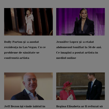
Dolly Parton și-a anulat
Jennifer Lopez și-a etalat
rezidența în Las Vegas. Cu ce
abdomenul tonifiat la 56 de ani.
probleme de sănătate se
Ce imagini a postat artista în
confruntă artista
mediul online
Jeff Bezos își vinde iahtul în
Regina Elisabeta ar fi refuzat să