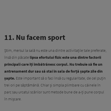
11. Nu facem sport
Știm, mersul la sală nu este una dintre activitațile tale preferate,
însă din păcate
lipsa efortului fizic este una dintre factorii
principali care îți îmbătrânesc corpul. Nu trebuie să fie un
antrenament dur sau să stai în sala de forță șapte zile din
șapte.
Este important să o faci însă cu regularitate, de cel puțin
trei ori pe săptămână. Chiar și simpla plimbare cu câinele în
parc sau urcatul scărilor sunt metode bune de a-ți pune corpul
în mișcare.