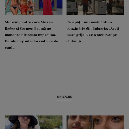
Motivul pentru care Mircea
Ce a pățit un român într-o
Badea și Carmen Brumă nu
benzinărie din Bulgaria: „Aveți
mănâncă niciodată împreună.
mare grijă!”. Ce a observat pe
Detalii neștiute din viața lor de
chitanță
cuplu
UNICA.RO