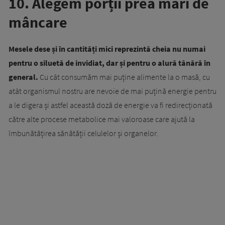
10. Alegem porții prea mari de
mâncare
Mesele dese și în cantități mici reprezintă cheia nu numai
pentru o siluetă de invidiat, dar și pentru o alură tânără în
general.
Cu cât consumăm mai puține alimente la o masă, cu
atât organismul nostru are nevoie de mai puțină energie pentru
a le digera și astfel această doză de energie va fi redirecționată
către alte procese metabolice mai valoroase care ajută la
îmbunătățirea sănătății celulelor și organelor.