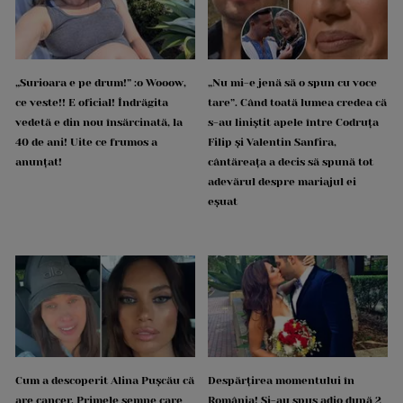
„Surioara e pe drum!” :o Wooow,
„Nu mi-e jenă să o spun cu voce
ce veste!! E oficial! Îndrăgita
tare”. Când toată lumea credea că
vedetă e din nou însărcinată, la
s-au liniștit apele între Codruța
40 de ani! Uite ce frumos a
Filip și Valentin Sanfira,
anunțat!
cântăreața a decis să spună tot
adevărul despre mariajul ei
eșuat
Cum a descoperit Alina Pușcău că
Despărțirea momentului în
are cancer. Primele semne care
România! Și-au spus adio după 2