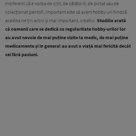
Indiferent că e vorba de citit, de călătorit, de pictat sau de
colecționat pantofi, important este să avem hobby-uri fiindcă
acestea ne țin activi și mai important, creativi.
Studiile arată
că oamenii care se dedică cu regularitate hobby-urilor lor
au avut nevoie de mai puține vizite la medic, de mai puține
medicamente și în general au avut o viață mai fericită decât
cei fără pasiuni.