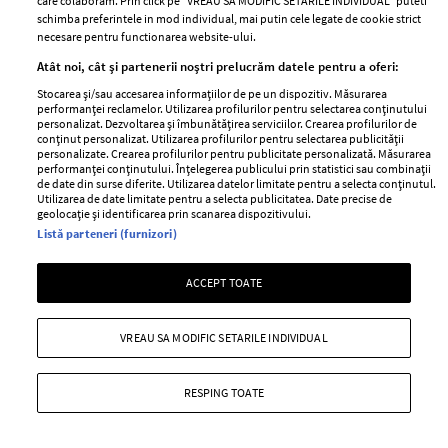
care colaboram. Prin click pe “VREAU SA MODIFIC SETARILE INDIVIDUAL” puteti
Atunci când vine vorba despre diete, există foarte multe
schimba preferintele in mod individual, mai putin cele legate de cookie strict
idei conflictuale în ceea ce privește alegerile produselor
necesare pentru functionarea website-ului.
ori care este cea mai bună soluție de a pierde în
Atât noi, cât și partenerii noștri prelucrăm datele pentru a oferi:
greutate.
Stocarea și/sau accesarea informațiilor de pe un dispozitiv. Măsurarea
performanței reclamelor. Utilizarea profilurilor pentru selectarea conținutului
+ MAI MULTE
personalizat. Dezvoltarea și îmbunătățirea serviciilor. Crearea profilurilor de
conținut personalizat. Utilizarea profilurilor pentru selectarea publicității
personalizate. Crearea profilurilor pentru publicitate personalizată. Măsurarea
performanței conținutului. Înțelegerea publicului prin statistici sau combinații
de date din surse diferite. Utilizarea datelor limitate pentru a selecta conținutul.
Utilizarea de date limitate pentru a selecta publicitatea. Date precise de
geolocație și identificarea prin scanarea dispozitivului.
Listă parteneri (furnizori)
ACCEPT TOATE
VREAU SA MODIFIC SETARILE INDIVIDUAL
RESPING TOATE
10 moduri simple prin care îți poți
detoxifia organismul în fiecare zi