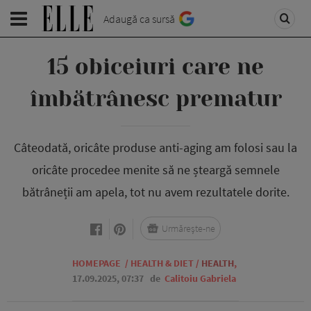
Adaugă ca sursă
15 obiceiuri care ne
îmbătrânesc prematur
Câteodată, oricâte produse anti-aging am folosi sau la
oricâte procedee menite să ne șteargă semnele
bătrâneții am apela, tot nu avem rezultatele dorite.
Urmărește-ne
HOMEPAGE
/
HEALTH & DIET
/
HEALTH
,
17.09.2025, 07:37
de
Calitoiu Gabriela