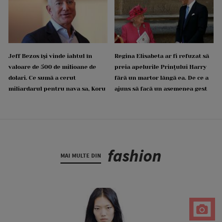
Jeff Bezos își vinde iahtul în
Regina Elisabeta ar fi refuzat să
valoare de 500 de milioane de
preia apelurile Prințului Harry
dolari. Ce sumă a cerut
fără un martor lângă ea. De ce a
miliardarul pentru nava sa, Koru
ajuns să facă un asemenea gest
fashion
MAI MULTE DIN