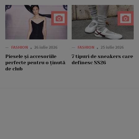
—
FASHION
26 iulie 2026
—
FASHION
25 iulie 2026
Piesele și accesoriile
7 tipuri de sneakers care
perfecte pentru o ținută
definesc SS26
de club