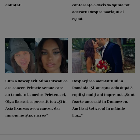
anunțat!
cântăreața a decis să spună tot
adevărul despre mariajul ei
eșuat
Cum a descoperit Alina Pușcău că
Despărțirea momentului în
are cancer. Primele semne care
România! Și-au spus adio după 2
au trimis-o la medic. Prietena ei,
copii și mulți ani împreună. „Sunt
Olga Barcari, a povestit tot: „Și în
foarte ancorată în Dumnezeu.
Asia Express avea cancer, dar
Am lăsat tot greul în mâinile
nimeni nu știa, nici ea”
Lui...”