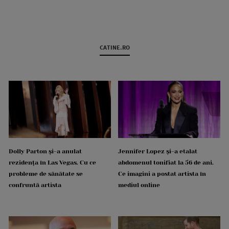
CATINE.RO
Dolly Parton și-a anulat
Jennifer Lopez și-a etalat
rezidența în Las Vegas. Cu ce
abdomenul tonifiat la 56 de ani.
probleme de sănătate se
Ce imagini a postat artista în
confruntă artista
mediul online