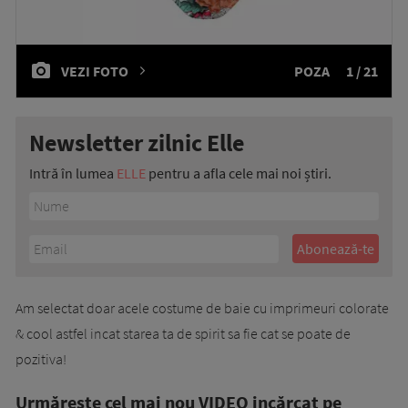
VEZI FOTO
POZA
1 / 21
Newsletter zilnic Elle
Intră în lumea
ELLE
pentru a afla cele mai noi știri.
Am selectat doar acele costume de baie cu imprimeuri colorate
& cool astfel incat starea ta de spirit sa fie cat se poate de
pozitiva!
Urmăreşte cel mai nou VIDEO incărcat pe