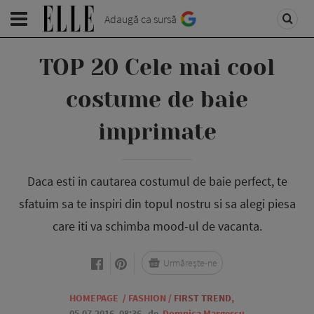
Adaugă ca sursă
TOP 20 Cele mai cool
costume de baie
imprimate
Daca esti in cautarea costumul de baie perfect, te
sfatuim sa te inspiri din topul nostru si sa alegi piesa
care iti va schimba mood-ul de vacanta.
Urmărește-ne
HOMEPAGE
/
FASHION
/
FIRST TREND
,
05.07.2016, 08:36
de
Domnica Margescu