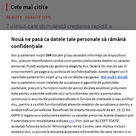
Cele mai citite
BEAUTY
BEAUTY TIPS
BE
țe
7 uleiuri care stimulează creșterea rapidă a
Ce
părului
de
Nouă ne pasă ca datele tale personale să rămână
confidențiale
Noi și partenerii noștri
594
stocăm și/sau accesăm informații pe dispozitivul
dvs., precum identificatorii cookie unici pentru prelucrarea datelor cu caracter
personal. Puteți accepta sau gestiona alegerile dvs. făcând clic mai jos sau în
orice moment, pe pagina cu politica de confidențialitate. Aceste alegeri vor fi
raportate partenerilor noștri și nu vă vor afecta navigarea.
Mai multe detalii
Noi si partenerii nostri (retelele de socializare si agentiile de publicitate
partenere, precum si furnizorii nostri de servicii de date analitice) prelucram
ELLE Style Awards
Termeni si conditii
date pentru a permite website-ului sa functioneze, pentru a personaliza
2024
continutul si anunturile publicitare afisate in functie de interesele si/sau profilul
Politica de
dvs., pentru a va oferi functionalitati aferente retelelor de socializare si pentru a
Despre ELLE
confidențialitate
analiza traficul pe website. Beneficiati de drepturile prevazute de art. 15-22 din
Romania
GDPR in legatura cu prelucrarea datelor cu caracter personal. Aceste drepturi pot
Politica de cookies
fi exercitate prin modalitatea indicata
aici
. Prin click pe “ACCEPT TOATE”,
Contact
Publicitate
acceptati folosirea tuturor Tehnologiilor de tip Cookie, care implica inclusiv
acceptul dvs. cu privire la stocarea/accesarea informatiilor de catre Vendor-ii cu
Abonamente