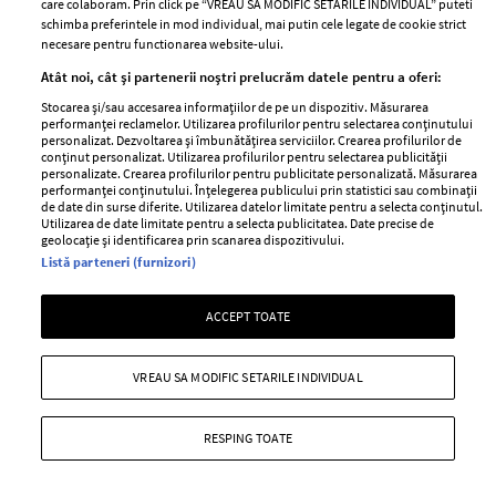
care colaboram. Prin click pe “VREAU SA MODIFIC SETARILE INDIVIDUAL” puteti
schimba preferintele in mod individual, mai putin cele legate de cookie strict
necesare pentru functionarea website-ului.
Stiri
Libertatea pentru
Atât noi, cât și partenerii noștri prelucrăm datele pentru a oferi:
femei
GSP
Stocarea și/sau accesarea informațiilor de pe un dispozitiv. Măsurarea
Viva
performanței reclamelor. Utilizarea profilurilor pentru selectarea conținutului
Unica
personalizat. Dezvoltarea și îmbunătățirea serviciilor. Crearea profilurilor de
Avantaje
conținut personalizat. Utilizarea profilurilor pentru selectarea publicității
Baby
personalizate. Crearea profilurilor pentru publicitate personalizată. Măsurarea
Retete practice
performanței conținutului. Înțelegerea publicului prin statistici sau combinații
Retete
de date din surse diferite. Utilizarea datelor limitate pentru a selecta conținutul.
Utilizarea de date limitate pentru a selecta publicitatea. Date precise de
geolocație și identificarea prin scanarea dispozitivului.
Pariază responsabil! Decizia ONJN nr. 821/25.09.2025.
Listă parteneri (furnizori)
Jocurile de noroc sunt interzise minorilor.
ACCEPT TOATE
Copyright © 2026 Ringier Romania SRL
VREAU SA MODIFIC SETARILE INDIVIDUAL
RESPING TOATE