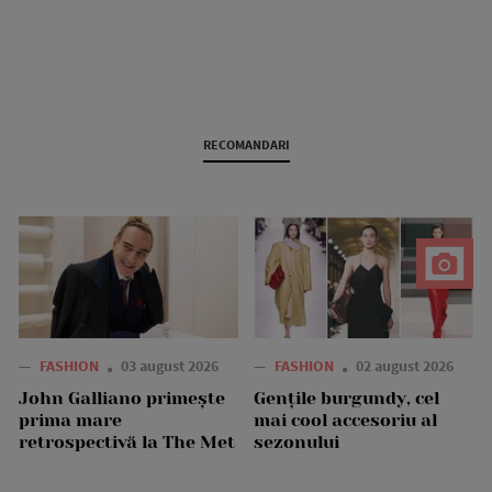
RECOMANDARI
—
FASHION
03 august 2026
—
FASHION
02 august 2026
John Galliano primește
Gențile burgundy, cel
prima mare
mai cool accesoriu al
retrospectivă la The Met
sezonului