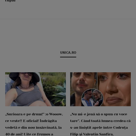
cuplu
UNICA.RO
„Surioara e pe drum!” :o Wooow,
„Nu mi-e jenă să o spun cu voce
ce veste!! E oficial! Îndrăgita
tare”. Când toată lumea credea că
vedetă e din nou însărcinată, la
s-au liniștit apele între Codruța
40 de ani! Uite ce frumos a
Filip și Valentin Sanfira,