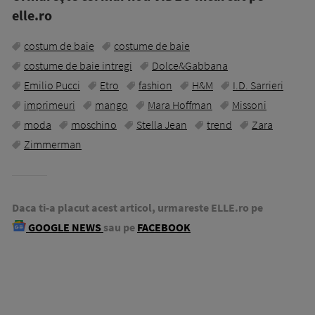
elle.ro
costum de baie
costume de baie
costume de baie intregi
Dolce&Gabbana
Emilio Pucci
Etro
fashion
H&M
I.D. Sarrieri
imprimeuri
mango
Mara Hoffman
Missoni
moda
moschino
Stella Jean
trend
Zara
Zimmerman
Daca ti-a placut acest articol, urmareste ELLE.ro pe
GOOGLE NEWS
sau pe
FACEBOOK