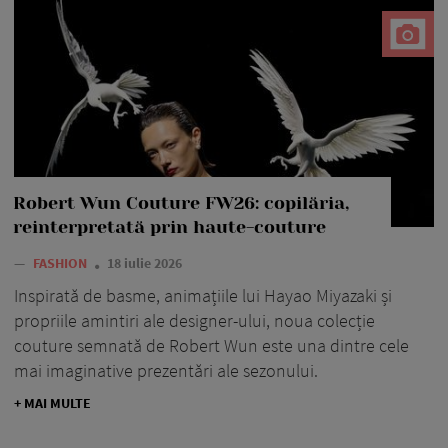
Robert Wun Couture FW26: copilăria,
reinterpretată prin haute-couture
—
FASHION
18 iulie 2026
Inspirată de basme, animațiile lui Hayao Miyazaki și
propriile amintiri ale designer-ului, noua colecție
couture semnată de Robert Wun este una dintre cele
mai imaginative prezentări ale sezonului.
+ MAI MULTE