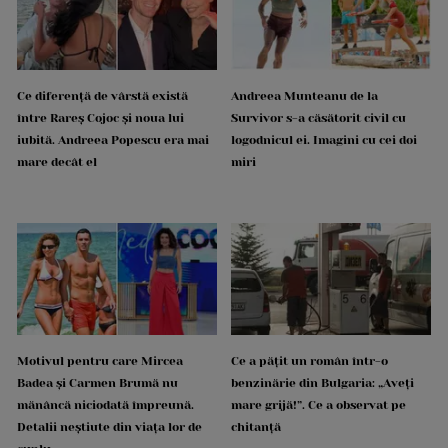
Ce diferență de vârstă există
Andreea Munteanu de la
între Rareș Cojoc și noua lui
Survivor s-a căsătorit civil cu
iubită. Andreea Popescu era mai
logodnicul ei. Imagini cu cei doi
mare decât el
miri
Motivul pentru care Mircea
Ce a pățit un român într-o
Badea și Carmen Brumă nu
benzinărie din Bulgaria: „Aveți
mănâncă niciodată împreună.
mare grijă!”. Ce a observat pe
Detalii neștiute din viața lor de
chitanță