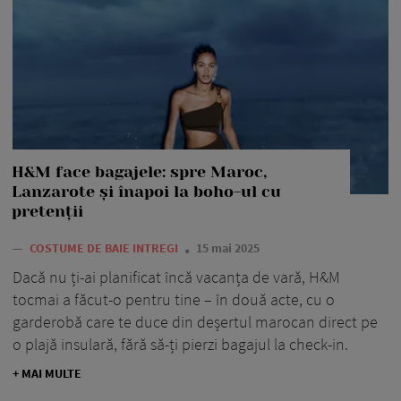
H&M face bagajele: spre Maroc,
Lanzarote și înapoi la boho-ul cu
pretenții
—
COSTUME DE BAIE INTREGI
15 mai 2025
Dacă nu ți-ai planificat încă vacanța de vară, H&M
tocmai a făcut-o pentru tine – în două acte, cu o
garderobă care te duce din deșertul marocan direct pe
o plajă insulară, fără să-ți pierzi bagajul la check-in.
+ MAI MULTE