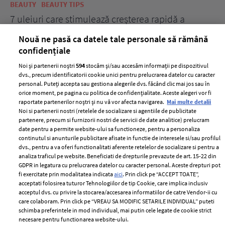
BEAUTY
BEAUTY TIPS
BE
țe
7 uleiuri care stimulează creșterea rapidă a
Ce
părului
de
Nouă ne pasă ca datele tale personale să rămână
confidențiale
Noi și partenerii noștri
594
stocăm și/sau accesăm informații pe dispozitivul
dvs., precum identificatorii cookie unici pentru prelucrarea datelor cu caracter
personal. Puteți accepta sau gestiona alegerile dvs. făcând clic mai jos sau în
orice moment, pe pagina cu politica de confidențialitate. Aceste alegeri vor fi
raportate partenerilor noștri și nu vă vor afecta navigarea.
Mai multe detalii
Noi si partenerii nostri (retelele de socializare si agentiile de publicitate
partenere, precum si furnizorii nostri de servicii de date analitice) prelucram
ELLE Style Awards
Termeni si conditii
date pentru a permite website-ului sa functioneze, pentru a personaliza
continutul si anunturile publicitare afisate in functie de interesele si/sau profilul
2024
Politica de
dvs., pentru a va oferi functionalitati aferente retelelor de socializare si pentru a
Despre ELLE
confidențialitate
analiza traficul pe website. Beneficiati de drepturile prevazute de art. 15-22 din
Romania
GDPR in legatura cu prelucrarea datelor cu caracter personal. Aceste drepturi pot
Politica de cookies
fi exercitate prin modalitatea indicata
aici
. Prin click pe “ACCEPT TOATE”,
Contact
acceptati folosirea tuturor Tehnologiilor de tip Cookie, care implica inclusiv
Publicitate
acceptul dvs. cu privire la stocarea/accesarea informatiilor de catre Vendor-ii cu
Abonamente
care colaboram. Prin click pe “VREAU SA MODIFIC SETARILE INDIVIDUAL” puteti
schimba preferintele in mod individual, mai putin cele legate de cookie strict
necesare pentru functionarea website-ului.