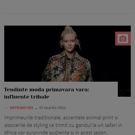
Tendinte moda primavara vara:
influente tribale
—
IMPRIMEURI
07 martie 2016
Imprimeurile traditionale, accentele animal print si
asocierile de styling ce trimit cu gandul la un safari in
Africa vor surprinde audienta si in acest sezon.