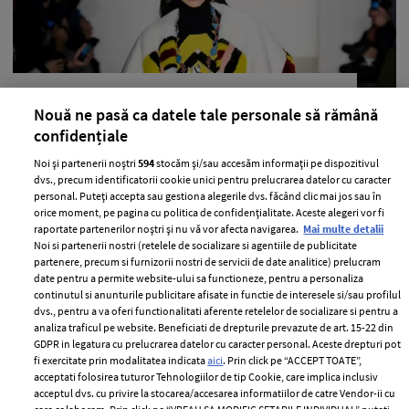
Imprimeurile halucinante, in tendintele
Nouă ne pasă ca datele tale personale să rămână
toamna iarna 2015-2016
confidențiale
—
IMPRIMEURI
31 august 2015
Noi și partenerii noștri
594
stocăm și/sau accesăm informații pe dispozitivul
Exact atunci cand credeai ca trebuie sa renunti la
dvs., precum identificatorii cookie unici pentru prelucrarea datelor cu caracter
personal. Puteți accepta sau gestiona alegerile dvs. făcând clic mai jos sau în
imprimeuri, a sosit momentul sa pariezi (din nou) pe
orice moment, pe pagina cu politica de confidențialitate. Aceste alegeri vor fi
imprimeuri.
raportate partenerilor noștri și nu vă vor afecta navigarea.
Mai multe detalii
Noi si partenerii nostri (retelele de socializare si agentiile de publicitate
+ MAI MULTE
partenere, precum si furnizorii nostri de servicii de date analitice) prelucram
date pentru a permite website-ului sa functioneze, pentru a personaliza
continutul si anunturile publicitare afisate in functie de interesele si/sau profilul
dvs., pentru a va oferi functionalitati aferente retelelor de socializare si pentru a
analiza traficul pe website. Beneficiati de drepturile prevazute de art. 15-22 din
GDPR in legatura cu prelucrarea datelor cu caracter personal. Aceste drepturi pot
fi exercitate prin modalitatea indicata
aici
. Prin click pe “ACCEPT TOATE”,
acceptati folosirea tuturor Tehnologiilor de tip Cookie, care implica inclusiv
acceptul dvs. cu privire la stocarea/accesarea informatiilor de catre Vendor-ii cu