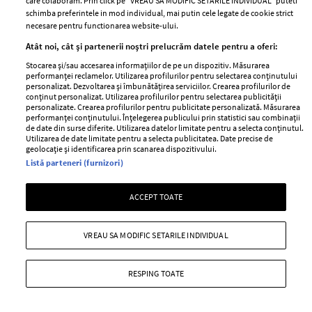
care colaboram. Prin click pe “VREAU SA MODIFIC SETARILE INDIVIDUAL” puteti
schimba preferintele in mod individual, mai putin cele legate de cookie strict
necesare pentru functionarea website-ului.
Atât noi, cât și partenerii noștri prelucrăm datele pentru a oferi:
Stocarea și/sau accesarea informațiilor de pe un dispozitiv. Măsurarea
performanței reclamelor. Utilizarea profilurilor pentru selectarea conținutului
personalizat. Dezvoltarea și îmbunătățirea serviciilor. Crearea profilurilor de
Trend fashion: Imprimeuri florale
conținut personalizat. Utilizarea profilurilor pentru selectarea publicității
personalizate. Crearea profilurilor pentru publicitate personalizată. Măsurarea
performanței conținutului. Înțelegerea publicului prin statistici sau combinații
—
IMPRIMEURI
25 august 2015
de date din surse diferite. Utilizarea datelor limitate pentru a selecta conținutul.
Utilizarea de date limitate pentru a selecta publicitatea. Date precise de
Dries Van Noten sau Veronica Etro au facut adevarate
geolocație și identificarea prin scanarea dispozitivului.
exercitii de stil asortand diverse imprimeuri florale intre
Listă parteneri (furnizori)
ele. Si trebuie sa recunoastem ca le-a reusit!
ACCEPT TOATE
+ MAI MULTE
VREAU SA MODIFIC SETARILE INDIVIDUAL
RESPING TOATE