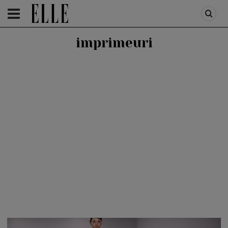
HOMEPAGE
/
FASHION
/
FIRST TREND
imprimeuri