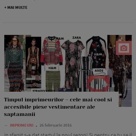
+ MAI MULTE
Timpul imprimeurilor – cele mai cool si
accesibile piese vestimentare ale
saptamanii
—
IMPRIMEURI
26 februarie 2016
In sfarsit s-a dat startul la noul sezon! Si pentru ca tu sa il