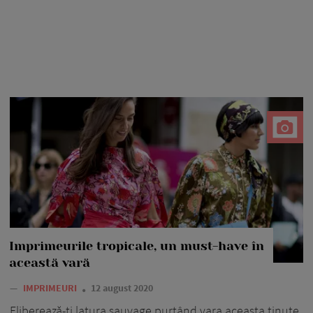
Imprimeurile tropicale, un must-have în
această vară
—
IMPRIMEURI
12 august 2020
Eliberează-ți latura sauvage purtând vara aceasta ținute