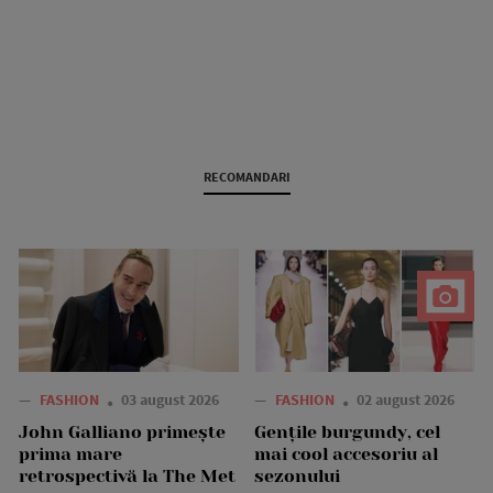
RECOMANDARI
—
FASHION
03 august 2026
—
FASHION
02 august 2026
John Galliano primește
Gențile burgundy, cel
prima mare
mai cool accesoriu al
retrospectivă la The Met
sezonului