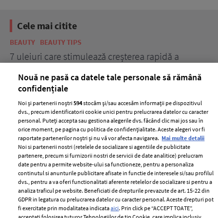
Cele mai citite
BEAUTY
BEAUTY TIPS
BE
țe
7 uleiuri care stimulează creșterea rapidă a
Ce
părului
de
Nouă ne pasă ca datele tale personale să rămână
confidențiale
Noi și partenerii noștri
594
stocăm și/sau accesăm informații pe dispozitivul
dvs., precum identificatorii cookie unici pentru prelucrarea datelor cu caracter
personal. Puteți accepta sau gestiona alegerile dvs. făcând clic mai jos sau în
orice moment, pe pagina cu politica de confidențialitate. Aceste alegeri vor fi
raportate partenerilor noștri și nu vă vor afecta navigarea.
Mai multe detalii
Noi si partenerii nostri (retelele de socializare si agentiile de publicitate
partenere, precum si furnizorii nostri de servicii de date analitice) prelucram
ELLE Style Awards
Termeni si conditii
date pentru a permite website-ului sa functioneze, pentru a personaliza
2024
continutul si anunturile publicitare afisate in functie de interesele si/sau profilul
Politica de
dvs., pentru a va oferi functionalitati aferente retelelor de socializare si pentru a
Despre ELLE
confidențialitate
analiza traficul pe website. Beneficiati de drepturile prevazute de art. 15-22 din
Romania
GDPR in legatura cu prelucrarea datelor cu caracter personal. Aceste drepturi pot
Politica de cookies
fi exercitate prin modalitatea indicata
aici
. Prin click pe “ACCEPT TOATE”,
Contact
Publicitate
acceptati folosirea tuturor Tehnologiilor de tip Cookie, care implica inclusiv