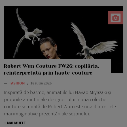
Robert Wun Couture FW26: copilăria,
reinterpretată prin haute-couture
—
FASHION
18 iulie 2026
Inspirată de basme, animațiile lui Hayao Miyazaki și
propriile amintiri ale designer-ului, noua colecție
couture semnată de Robert Wun este una dintre cele
mai imaginative prezentări ale sezonului.
+ MAI MULTE