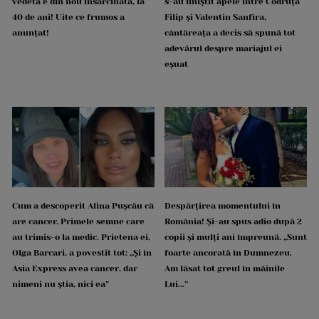
vedetă e din nou însărcinată, la
s-au liniștit apele între Codruța
40 de ani! Uite ce frumos a
Filip și Valentin Sanfira,
anunțat!
cântăreața a decis să spună tot
adevărul despre mariajul ei
eșuat
Cum a descoperit Alina Pușcău că
Despărțirea momentului în
are cancer. Primele semne care
România! Și-au spus adio după 2
au trimis-o la medic. Prietena ei,
copii și mulți ani împreună. „Sunt
Olga Barcari, a povestit tot: „Și în
foarte ancorată în Dumnezeu.
Asia Express avea cancer, dar
Am lăsat tot greul în mâinile
nimeni nu știa, nici ea”
Lui...”