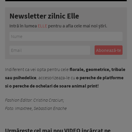
Newsletter zilnic Elle
Intră în lumea
ELLE
pentru a afla cele mai noi știri.
Indiferent ca vei opta pentru cele
florale, geometrice, tribale
sau psihedelice
, accesorizeaza-le cu
o pereche de platforme
si o pereche de ochelari de soare animal print!
Fashion Editor: Cristina Craciun;
Foto: Imaxtree, Sebastian Enache
Urmăreşte cel mai nou VIDEO incărcat pe