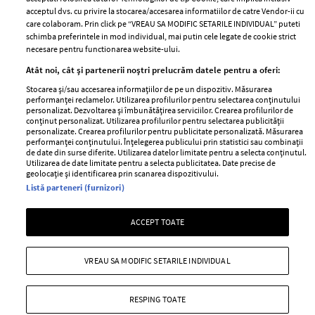
acceptul dvs. cu privire la stocarea/accesarea informatiilor de catre Vendor-ii cu
Abonamente
care colaboram. Prin click pe “VREAU SA MODIFIC SETARILE INDIVIDUAL” puteti
schimba preferintele in mod individual, mai putin cele legate de cookie strict
necesare pentru functionarea website-ului.
Stiri
Libertatea pentru
Atât noi, cât și partenerii noștri prelucrăm datele pentru a oferi:
femei
GSP
Stocarea și/sau accesarea informațiilor de pe un dispozitiv. Măsurarea
Viva
performanței reclamelor. Utilizarea profilurilor pentru selectarea conținutului
Unica
personalizat. Dezvoltarea și îmbunătățirea serviciilor. Crearea profilurilor de
Avantaje
conținut personalizat. Utilizarea profilurilor pentru selectarea publicității
Baby
personalizate. Crearea profilurilor pentru publicitate personalizată. Măsurarea
Retete practice
performanței conținutului. Înțelegerea publicului prin statistici sau combinații
Retete
de date din surse diferite. Utilizarea datelor limitate pentru a selecta conținutul.
Utilizarea de date limitate pentru a selecta publicitatea. Date precise de
geolocație și identificarea prin scanarea dispozitivului.
Pariază responsabil! Decizia ONJN nr. 821/25.09.2025.
Listă parteneri (furnizori)
Jocurile de noroc sunt interzise minorilor.
ACCEPT TOATE
Copyright © 2026 Ringier Romania SRL
VREAU SA MODIFIC SETARILE INDIVIDUAL
RESPING TOATE