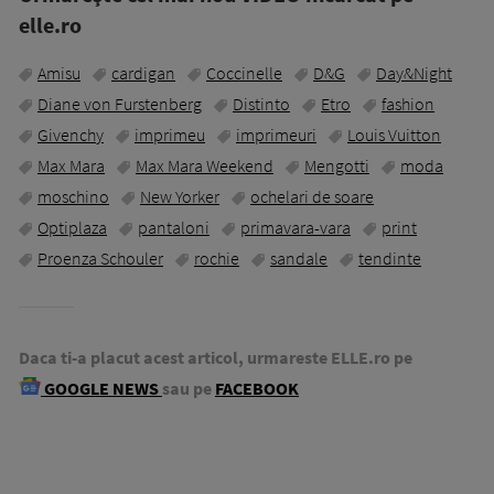
elle.ro
Amisu
cardigan
Coccinelle
D&G
Day&Night
Diane von Furstenberg
Distinto
Etro
fashion
Givenchy
imprimeu
imprimeuri
Louis Vuitton
Max Mara
Max Mara Weekend
Mengotti
moda
moschino
New Yorker
ochelari de soare
Optiplaza
pantaloni
primavara-vara
print
Proenza Schouler
rochie
sandale
tendinte
Daca ti-a placut acest articol, urmareste ELLE.ro pe
GOOGLE NEWS
sau pe
FACEBOOK