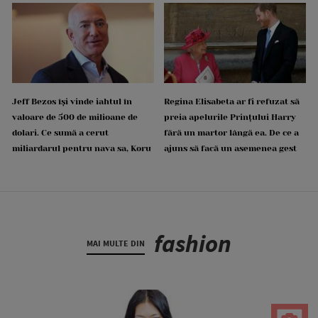
Jeff Bezos își vinde iahtul în
Regina Elisabeta ar fi refuzat să
valoare de 500 de milioane de
preia apelurile Prințului Harry
dolari. Ce sumă a cerut
fără un martor lângă ea. De ce a
miliardarul pentru nava sa, Koru
ajuns să facă un asemenea gest
fashion
MAI MULTE DIN