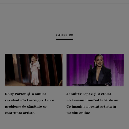
CATINE.RO
Dolly Parton și-a anulat
Jennifer Lopez și-a etalat
rezidența în Las Vegas. Cu ce
abdomenul tonifiat la 56 de ani.
probleme de sănătate se
Ce imagini a postat artista în
confruntă artista
mediul online