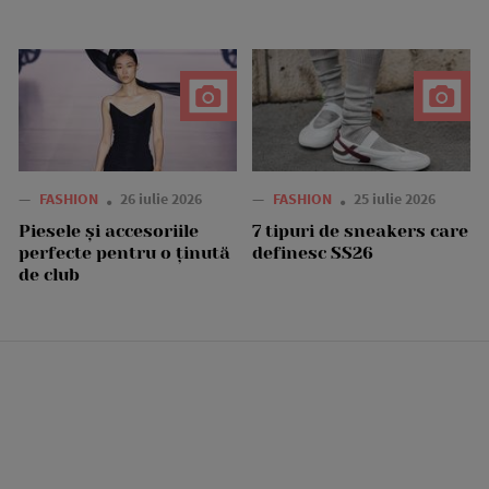
—
FASHION
26 iulie 2026
—
FASHION
25 iulie 2026
Piesele și accesoriile
7 tipuri de sneakers care
perfecte pentru o ținută
definesc SS26
de club