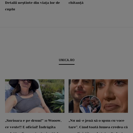
Detalii neștiute din viața lor de
chitanță
cuplu
UNICA.RO
„Surioara e pe drum!” :o Wooow,
„Nu mi-e jenă să o spun cu voce
ce veste!! E oficial! Îndrăgita
tare”. Când toată lumea credea că