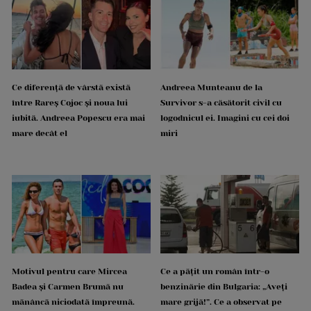
Ce diferență de vârstă există
Andreea Munteanu de la
între Rareș Cojoc și noua lui
Survivor s-a căsătorit civil cu
iubită. Andreea Popescu era mai
logodnicul ei. Imagini cu cei doi
mare decât el
miri
Motivul pentru care Mircea
Ce a pățit un român într-o
Badea și Carmen Brumă nu
benzinărie din Bulgaria: „Aveți
mănâncă niciodată împreună.
mare grijă!”. Ce a observat pe