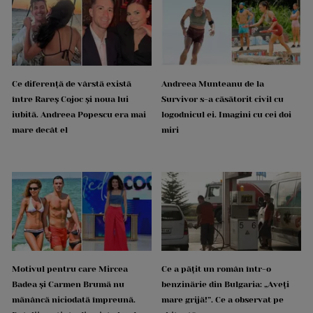
Ce diferență de vârstă există
Andreea Munteanu de la
între Rareș Cojoc și noua lui
Survivor s-a căsătorit civil cu
iubită. Andreea Popescu era mai
logodnicul ei. Imagini cu cei doi
mare decât el
miri
Motivul pentru care Mircea
Ce a pățit un român într-o
Badea și Carmen Brumă nu
benzinărie din Bulgaria: „Aveți
mănâncă niciodată împreună.
mare grijă!”. Ce a observat pe