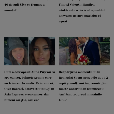
40 de ani! Uite ce frumos a
Filip și Valentin Sanfira,
anunțat!
cântăreața a decis să spună tot
adevărul despre mariajul ei
eșuat
Cum a descoperit Alina Pușcău că
Despărțirea momentului în
are cancer. Primele semne care
România! Și-au spus adio după 2
au trimis-o la medic. Prietena ei,
copii și mulți ani împreună. „Sunt
Olga Barcari, a povestit tot: „Și în
foarte ancorată în Dumnezeu.
Asia Express avea cancer, dar
Am lăsat tot greul în mâinile
nimeni nu știa, nici ea”
Lui...”