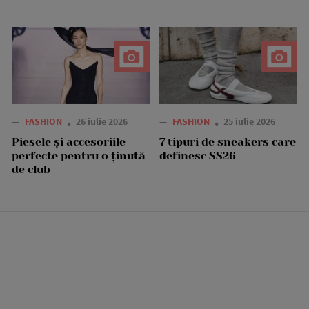
—
FASHION
26 iulie 2026
—
FASHION
25 iulie 2026
Piesele și accesoriile
7 tipuri de sneakers care
perfecte pentru o ținută
definesc SS26
de club