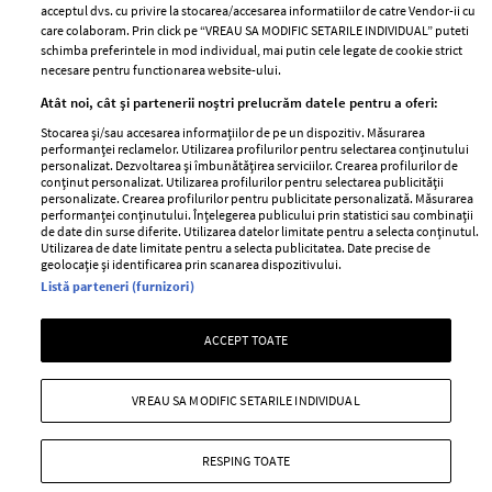
acceptul dvs. cu privire la stocarea/accesarea informatiilor de catre Vendor-ii cu
Abonamente
care colaboram. Prin click pe “VREAU SA MODIFIC SETARILE INDIVIDUAL” puteti
schimba preferintele in mod individual, mai putin cele legate de cookie strict
necesare pentru functionarea website-ului.
Stiri
Libertatea pentru
Atât noi, cât și partenerii noștri prelucrăm datele pentru a oferi:
femei
GSP
Stocarea și/sau accesarea informațiilor de pe un dispozitiv. Măsurarea
Viva
performanței reclamelor. Utilizarea profilurilor pentru selectarea conținutului
Unica
personalizat. Dezvoltarea și îmbunătățirea serviciilor. Crearea profilurilor de
Avantaje
conținut personalizat. Utilizarea profilurilor pentru selectarea publicității
Baby
personalizate. Crearea profilurilor pentru publicitate personalizată. Măsurarea
Retete practice
performanței conținutului. Înțelegerea publicului prin statistici sau combinații
Retete
de date din surse diferite. Utilizarea datelor limitate pentru a selecta conținutul.
Utilizarea de date limitate pentru a selecta publicitatea. Date precise de
geolocație și identificarea prin scanarea dispozitivului.
Pariază responsabil! Decizia ONJN nr. 821/25.09.2025.
Listă parteneri (furnizori)
Jocurile de noroc sunt interzise minorilor.
ACCEPT TOATE
Copyright © 2026 Ringier Romania SRL
VREAU SA MODIFIC SETARILE INDIVIDUAL
RESPING TOATE