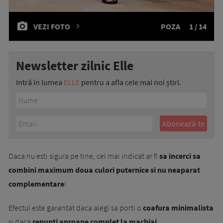
VEZI FOTO
POZA
1 / 14
Newsletter zilnic Elle
Intră în lumea
ELLE
pentru a afla cele mai noi știri.
Daca nu esti sigura pe tine, cel mai indicat ar fi
sa incerci sa
com­bini maximum doua culori puternice si nu neaparat
complementare
!
Efectul este garantat daca alegi sa porti o
coafura minima­lista
si daca
renunti aproa­pe complet la machiaj.