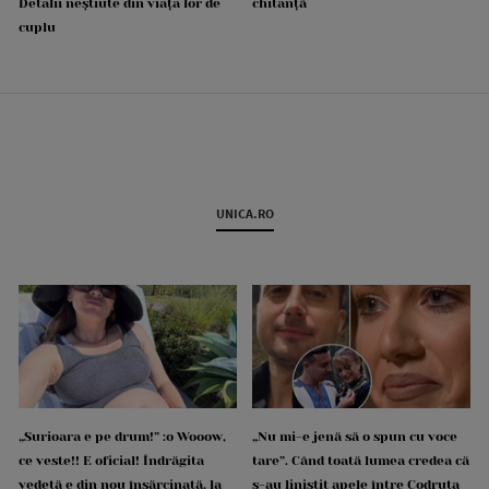
Detalii neștiute din viața lor de
chitanță
cuplu
UNICA.RO
„Surioara e pe drum!” :o Wooow,
„Nu mi-e jenă să o spun cu voce
ce veste!! E oficial! Îndrăgita
tare”. Când toată lumea credea că
vedetă e din nou însărcinată, la
s-au liniștit apele între Codruța