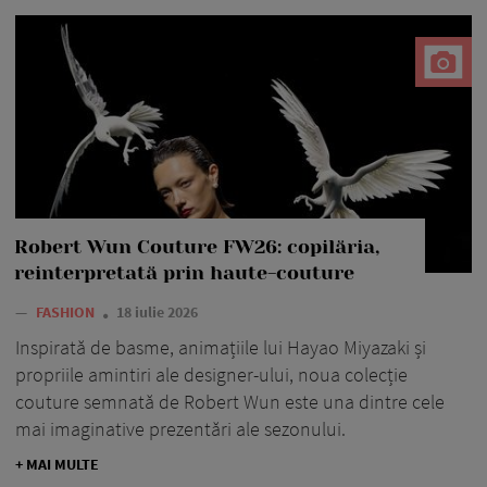
Robert Wun Couture FW26: copilăria,
reinterpretată prin haute-couture
—
FASHION
18 iulie 2026
Inspirată de basme, animațiile lui Hayao Miyazaki și
propriile amintiri ale designer-ului, noua colecție
couture semnată de Robert Wun este una dintre cele
mai imaginative prezentări ale sezonului.
+ MAI MULTE