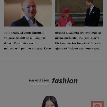
Jeff Bezos își vinde iahtul în
Regina Elisabeta ar fi refuzat să
valoare de 500 de milioane de
preia apelurile Prințului Harry
dolari. Ce sumă a cerut
fără un martor lângă ea. De ce a
miliardarul pentru nava sa, Koru
ajuns să facă un asemenea gest
fashion
MAI MULTE DIN