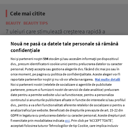
Cele mai citite
BEAUTY
BEAUTY TIPS
BE
țe
7 uleiuri care stimulează creșterea rapidă a
Ce
părului
de
Nouă ne pasă ca datele tale personale să rămână
confidențiale
Noi și partenerii noștri
594
stocăm și/sau accesăm informații pe dispozitivul
dvs., precum identificatorii cookie unici pentru prelucrarea datelor cu caracter
personal. Puteți accepta sau gestiona alegerile dvs. făcând clic mai jos sau în
orice moment, pe pagina cu politica de confidențialitate. Aceste alegeri vor fi
raportate partenerilor noștri și nu vă vor afecta navigarea.
Mai multe detalii
Noi si partenerii nostri (retelele de socializare si agentiile de publicitate
partenere, precum si furnizorii nostri de servicii de date analitice) prelucram
ELLE Style Awards
Termeni si conditii
date pentru a permite website-ului sa functioneze, pentru a personaliza
2024
continutul si anunturile publicitare afisate in functie de interesele si/sau profilul
Politica de
dvs., pentru a va oferi functionalitati aferente retelelor de socializare si pentru a
Despre ELLE
confidențialitate
analiza traficul pe website. Beneficiati de drepturile prevazute de art. 15-22 din
Romania
GDPR in legatura cu prelucrarea datelor cu caracter personal. Aceste drepturi pot
Politica de cookies
fi exercitate prin modalitatea indicata
aici
. Prin click pe “ACCEPT TOATE”,
Contact
Publicitate
acceptati folosirea tuturor Tehnologiilor de tip Cookie, care implica inclusiv