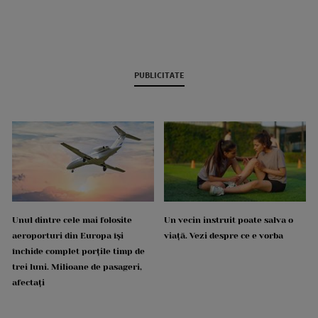
PUBLICITATE
Unul dintre cele mai folosite
Un vecin instruit poate salva o
aeroporturi din Europa își
viață. Vezi despre ce e vorba
închide complet porțile timp de
trei luni. Milioane de pasageri,
afectați