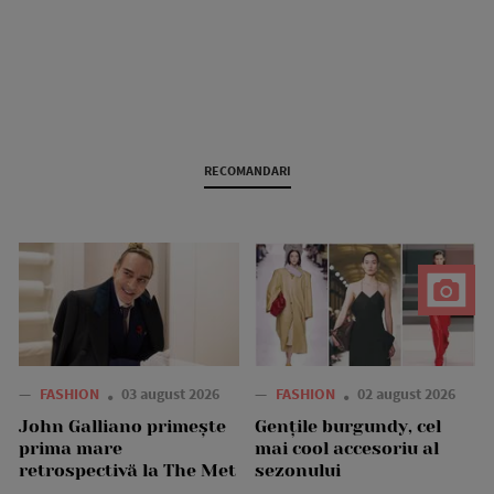
RECOMANDARI
—
FASHION
03 august 2026
—
FASHION
02 august 2026
John Galliano primește
Gențile burgundy, cel
prima mare
mai cool accesoriu al
retrospectivă la The Met
sezonului