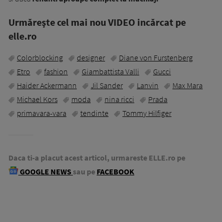
Urmăreşte cel mai nou VIDEO incărcat pe
elle.ro
Colorblocking
designer
Diane von Furstenberg
Etro
fashion
Giambattista Valli
Gucci
Haider Ackermann
Jil Sander
Lanvin
Max Mara
Michael Kors
moda
nina ricci
Prada
primavara-vara
tendinte
Tommy Hilfiger
Daca ti-a placut acest articol, urmareste ELLE.ro pe
GOOGLE NEWS
sau pe
FACEBOOK