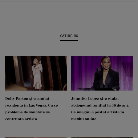
CATINE.RO
Dolly Parton și-a anulat
Jennifer Lopez și-a etalat
rezidența în Las Vegas. Cu ce
abdomenul tonifiat la 56 de ani.
probleme de sănătate se
Ce imagini a postat artista în
confruntă artista
mediul online