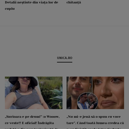
Detalii neștiute din viața lor de
chitanță
cuplu
UNICA.RO
„Surioara e pe drum!” :o Wooow,
„Nu mi-e jenă să o spun cu voce
ce veste!! E oficial! Îndrăgita
tare”. Când toată lumea credea că