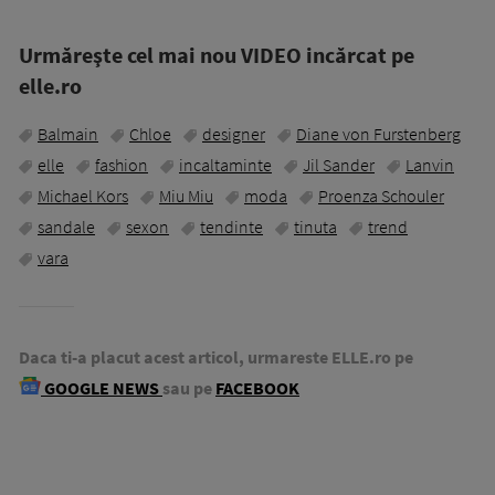
Urmăreşte cel mai nou VIDEO incărcat pe
elle.ro
Balmain
Chloe
designer
Diane von Furstenberg
elle
fashion
incaltaminte
Jil Sander
Lanvin
Michael Kors
Miu Miu
moda
Proenza Schouler
sandale
sexon
tendinte
tinuta
trend
vara
Daca ti-a placut acest articol, urmareste ELLE.ro pe
GOOGLE NEWS
sau pe
FACEBOOK