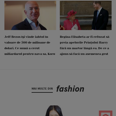
Jeff Bezos își vinde iahtul în
Regina Elisabeta ar fi refuzat să
valoare de 500 de milioane de
preia apelurile Prințului Harry
dolari. Ce sumă a cerut
fără un martor lângă ea. De ce a
miliardarul pentru nava sa, Koru
ajuns să facă un asemenea gest
fashion
MAI MULTE DIN