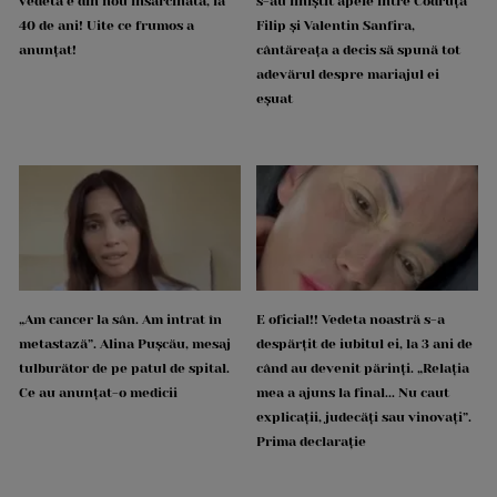
vedetă e din nou însărcinată, la
s-au liniștit apele între Codruța
40 de ani! Uite ce frumos a
Filip și Valentin Sanfira,
anunțat!
cântăreața a decis să spună tot
adevărul despre mariajul ei
eșuat
„Am cancer la sân. Am intrat în
E oficial!! Vedeta noastră s-a
metastază”. Alina Pușcău, mesaj
despărțit de iubitul ei, la 3 ani de
tulburător de pe patul de spital.
când au devenit părinți. „Relația
Ce au anunțat-o medicii
mea a ajuns la final... Nu caut
explicații, judecăți sau vinovați”.
Prima declarație