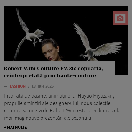
Robert Wun Couture FW26: copilăria,
reinterpretată prin haute-couture
—
FASHION
18 iulie 2026
Inspirată de basme, animațiile lui Hayao Miyazaki și
propriile amintiri ale designer-ului, noua colecție
couture semnată de Robert Wun este una dintre cele
mai imaginative prezentări ale sezonului.
+ MAI MULTE