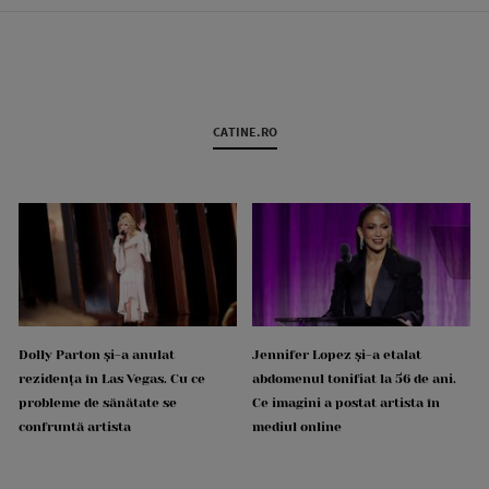
CATINE.RO
Dolly Parton și-a anulat
Jennifer Lopez și-a etalat
rezidența în Las Vegas. Cu ce
abdomenul tonifiat la 56 de ani.
probleme de sănătate se
Ce imagini a postat artista în
confruntă artista
mediul online