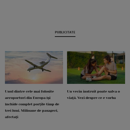
PUBLICITATE
Unul dintre cele mai folosite
Un vecin instruit poate salva o
aeroporturi din Europa își
viață. Vezi despre ce e vorba
închide complet porțile timp de
trei luni. Milioane de pasageri,
afectați