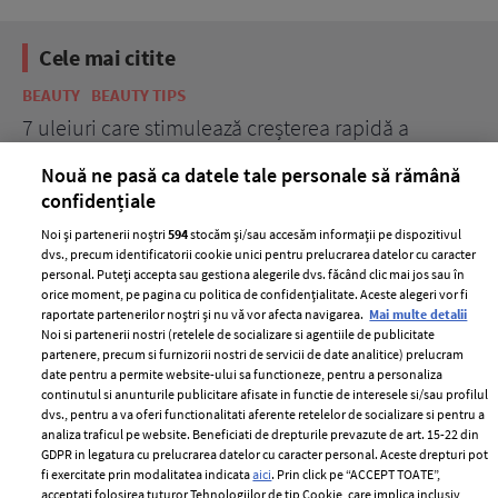
Cele mai citite
BEAUTY
BEAUTY TIPS
BE
țe
7 uleiuri care stimulează creșterea rapidă a
Ce
părului
de
Nouă ne pasă ca datele tale personale să rămână
confidențiale
Noi și partenerii noștri
594
stocăm și/sau accesăm informații pe dispozitivul
dvs., precum identificatorii cookie unici pentru prelucrarea datelor cu caracter
personal. Puteți accepta sau gestiona alegerile dvs. făcând clic mai jos sau în
orice moment, pe pagina cu politica de confidențialitate. Aceste alegeri vor fi
raportate partenerilor noștri și nu vă vor afecta navigarea.
Mai multe detalii
Noi si partenerii nostri (retelele de socializare si agentiile de publicitate
partenere, precum si furnizorii nostri de servicii de date analitice) prelucram
ELLE Style Awards
Termeni si conditii
date pentru a permite website-ului sa functioneze, pentru a personaliza
2024
continutul si anunturile publicitare afisate in functie de interesele si/sau profilul
Politica de
dvs., pentru a va oferi functionalitati aferente retelelor de socializare si pentru a
Despre ELLE
confidențialitate
analiza traficul pe website. Beneficiati de drepturile prevazute de art. 15-22 din
Romania
GDPR in legatura cu prelucrarea datelor cu caracter personal. Aceste drepturi pot
Politica de cookies
fi exercitate prin modalitatea indicata
aici
. Prin click pe “ACCEPT TOATE”,
Contact
Publicitate
acceptati folosirea tuturor Tehnologiilor de tip Cookie, care implica inclusiv