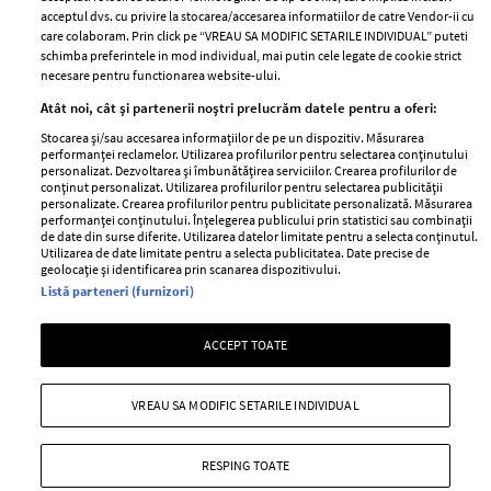
acceptul dvs. cu privire la stocarea/accesarea informatiilor de catre Vendor-ii cu
Abonamente
care colaboram. Prin click pe “VREAU SA MODIFIC SETARILE INDIVIDUAL” puteti
schimba preferintele in mod individual, mai putin cele legate de cookie strict
necesare pentru functionarea website-ului.
Stiri
Libertatea pentru
Atât noi, cât și partenerii noștri prelucrăm datele pentru a oferi:
femei
GSP
Stocarea și/sau accesarea informațiilor de pe un dispozitiv. Măsurarea
Viva
performanței reclamelor. Utilizarea profilurilor pentru selectarea conținutului
Unica
personalizat. Dezvoltarea și îmbunătățirea serviciilor. Crearea profilurilor de
Avantaje
conținut personalizat. Utilizarea profilurilor pentru selectarea publicității
Baby
personalizate. Crearea profilurilor pentru publicitate personalizată. Măsurarea
Retete practice
performanței conținutului. Înțelegerea publicului prin statistici sau combinații
Retete
de date din surse diferite. Utilizarea datelor limitate pentru a selecta conținutul.
Utilizarea de date limitate pentru a selecta publicitatea. Date precise de
geolocație și identificarea prin scanarea dispozitivului.
Pariază responsabil! Decizia ONJN nr. 821/25.09.2025.
Listă parteneri (furnizori)
Jocurile de noroc sunt interzise minorilor.
ACCEPT TOATE
Copyright © 2026 Ringier Romania SRL
VREAU SA MODIFIC SETARILE INDIVIDUAL
RESPING TOATE