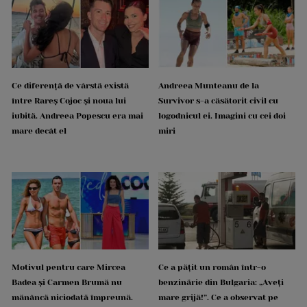
Ce diferență de vârstă există
Andreea Munteanu de la
între Rareș Cojoc și noua lui
Survivor s-a căsătorit civil cu
iubită. Andreea Popescu era mai
logodnicul ei. Imagini cu cei doi
mare decât el
miri
Motivul pentru care Mircea
Ce a pățit un român într-o
Badea și Carmen Brumă nu
benzinărie din Bulgaria: „Aveți
mănâncă niciodată împreună.
mare grijă!”. Ce a observat pe