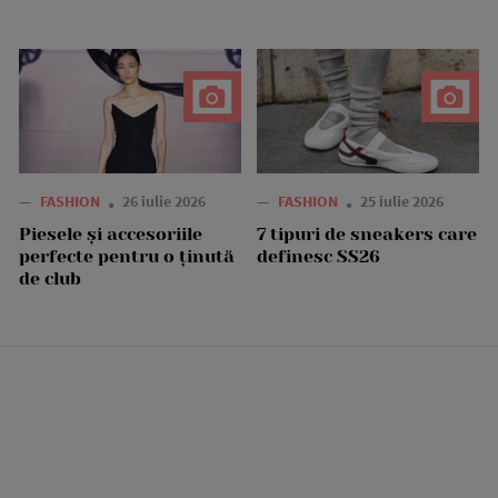
—
FASHION
26 iulie 2026
—
FASHION
25 iulie 2026
Piesele și accesoriile
7 tipuri de sneakers care
perfecte pentru o ținută
definesc SS26
de club