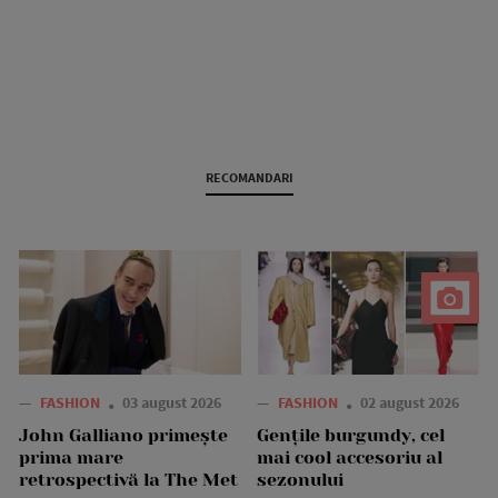
RECOMANDARI
—
FASHION
03 august 2026
—
FASHION
02 august 2026
John Galliano primește
Gențile burgundy, cel
prima mare
mai cool accesoriu al
retrospectivă la The Met
sezonului