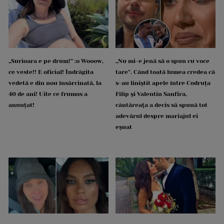
„Surioara e pe drum!” :o Wooow,
„Nu mi-e jenă să o spun cu voce
ce veste!! E oficial! Îndrăgita
tare”. Când toată lumea credea că
vedetă e din nou însărcinată, la
s-au liniștit apele între Codruța
40 de ani! Uite ce frumos a
Filip și Valentin Sanfira,
anunțat!
cântăreața a decis să spună tot
adevărul despre mariajul ei
eșuat