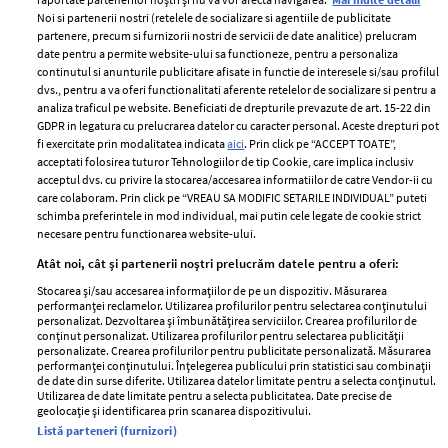
Noi si partenerii nostri (retelele de socializare si agentiile de publicitate
partenere, precum si furnizorii nostri de servicii de date analitice) prelucram
ELLE Style Awards
Termeni si conditii
date pentru a permite website-ului sa functioneze, pentru a personaliza
2024
continutul si anunturile publicitare afisate in functie de interesele si/sau profilul
Politica de
dvs., pentru a va oferi functionalitati aferente retelelor de socializare si pentru a
Despre ELLE
confidențialitate
analiza traficul pe website. Beneficiati de drepturile prevazute de art. 15-22 din
Romania
GDPR in legatura cu prelucrarea datelor cu caracter personal. Aceste drepturi pot
Politica de cookies
fi exercitate prin modalitatea indicata
aici
. Prin click pe “ACCEPT TOATE”,
Contact
Publicitate
acceptati folosirea tuturor Tehnologiilor de tip Cookie, care implica inclusiv
acceptul dvs. cu privire la stocarea/accesarea informatiilor de catre Vendor-ii cu
Abonamente
care colaboram. Prin click pe “VREAU SA MODIFIC SETARILE INDIVIDUAL” puteti
schimba preferintele in mod individual, mai putin cele legate de cookie strict
necesare pentru functionarea website-ului.
Stiri
Libertatea pentru
Atât noi, cât și partenerii noștri prelucrăm datele pentru a oferi:
femei
GSP
Stocarea și/sau accesarea informațiilor de pe un dispozitiv. Măsurarea
Viva
performanței reclamelor. Utilizarea profilurilor pentru selectarea conținutului
Unica
personalizat. Dezvoltarea și îmbunătățirea serviciilor. Crearea profilurilor de
Avantaje
conținut personalizat. Utilizarea profilurilor pentru selectarea publicității
Baby
personalizate. Crearea profilurilor pentru publicitate personalizată. Măsurarea
Retete practice
performanței conținutului. Înțelegerea publicului prin statistici sau combinații
Retete
de date din surse diferite. Utilizarea datelor limitate pentru a selecta conținutul.
Utilizarea de date limitate pentru a selecta publicitatea. Date precise de
geolocație și identificarea prin scanarea dispozitivului.
Pariază responsabil! Decizia ONJN nr. 821/25.09.2025.
Listă parteneri (furnizori)
Jocurile de noroc sunt interzise minorilor.