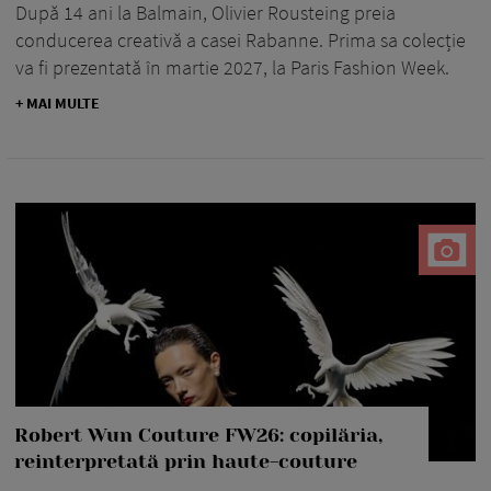
După 14 ani la Balmain, Olivier Rousteing preia
conducerea creativă a casei Rabanne. Prima sa colecție
va fi prezentată în martie 2027, la Paris Fashion Week.
+ MAI MULTE
Robert Wun Couture FW26: copilăria,
reinterpretată prin haute-couture