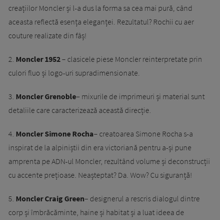
creațiilor Moncler și l-a dus la forma sa cea mai pură, când
aceasta reflectă esența eleganței. Rezultatul? Rochii cu aer
couture realizate din fâș!
2.
Moncler 1952
– clasicele piese Moncler reinterpretate prin
culori fluo și logo-uri supradimensionate.
3.
Moncler Grenoble
– mixurile de imprimeuri și material sunt
detaliile care caracterizează această direcție.
4.
Moncler Simone Rocha
– creatoarea Simone Rocha s-a
inspirat de la alpiniștii din era victoriană pentru a-și pune
amprenta pe ADN-ul Moncler, rezultând volume și deconstrucții
cu accente prețioase. Neașteptat? Da. Wow? Cu siguranță!
5.
Moncler Craig Green
– designerul a rescris dialogul dintre
corp și îmbrăcăminte, haine și habitat și a luat ideea de