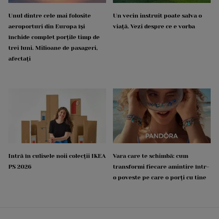
Unul dintre cele mai folosite
Un vecin instruit poate salva o
aeroporturi din Europa își
viață. Vezi despre ce e vorba
închide complet porțile timp de
trei luni. Milioane de pasageri,
afectați
Intră în culisele noii colecții IKEA
Vara care te schimbă: cum
PS 2026
transformi fiecare amintire într-
o poveste pe care o porți cu tine