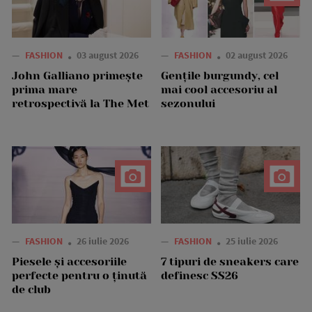
—
FASHION
03 august 2026
—
FASHION
02 august 2026
John Galliano primește
Gențile burgundy, cel
prima mare
mai cool accesoriu al
retrospectivă la The Met
sezonului
—
FASHION
26 iulie 2026
—
FASHION
25 iulie 2026
Piesele și accesoriile
7 tipuri de sneakers care
perfecte pentru o ținută
definesc SS26
de club