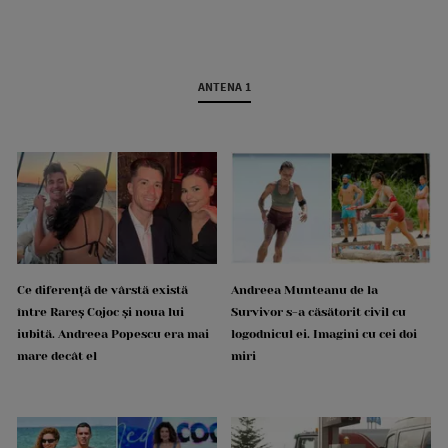
ANTENA 1
Ce diferență de vârstă există
Andreea Munteanu de la
între Rareș Cojoc și noua lui
Survivor s-a căsătorit civil cu
iubită. Andreea Popescu era mai
logodnicul ei. Imagini cu cei doi
mare decât el
miri