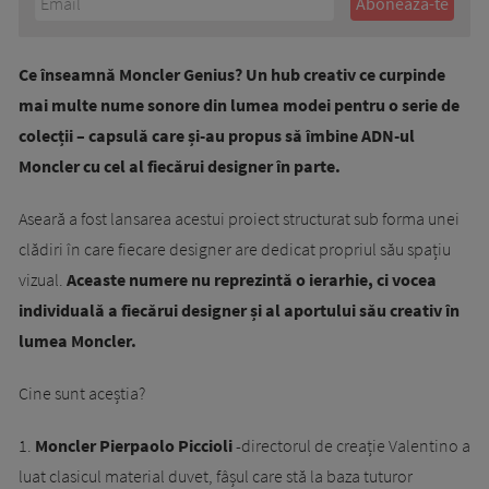
Ce înseamnă Moncler Genius? Un hub creativ ce curpinde
mai multe nume sonore din lumea modei pentru o serie de
colecții – capsulă care și-au propus să îmbine ADN-ul
Moncler cu cel al fiecărui designer în parte.
Aseară a fost lansarea acestui proiect structurat sub forma unei
clădiri în care fiecare designer are dedicat propriul său spațiu
vizual.
Aceaste numere nu reprezintă o ierarhie, ci vocea
individuală a fiecărui designer și al aportului său creativ în
lumea Moncler.
Cine sunt aceștia?
1.
Moncler Pierpaolo Piccioli
-directorul de creație Valentino a
luat clasicul material duvet, fâșul care stă la baza tuturor