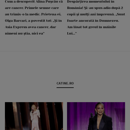
Cum a descoperit Alina Pușcău că
Despărțirea momentului în
are cancer. Primele semne care
România! Și-au spus adio după 2
au trimis-o la medic. Prietena ei,
copii și mulți ani împreună. „Sunt
Olga Barcari, a povestit tot: „Și în
foarte ancorată în Dumnezeu.
Asia Express avea cancer, dar
Am lăsat tot greul în mâinile
nimeni nu știa, nici ea”
Lui...”
CATINE.RO