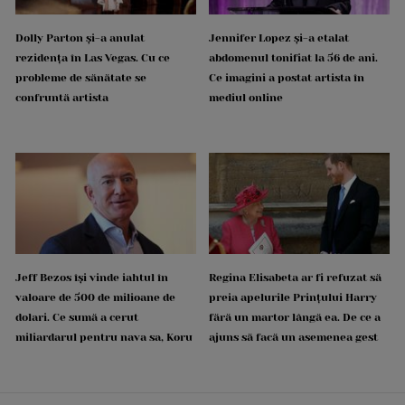
Dolly Parton și-a anulat
Jennifer Lopez și-a etalat
rezidența în Las Vegas. Cu ce
abdomenul tonifiat la 56 de ani.
probleme de sănătate se
Ce imagini a postat artista în
confruntă artista
mediul online
Jeff Bezos își vinde iahtul în
Regina Elisabeta ar fi refuzat să
valoare de 500 de milioane de
preia apelurile Prințului Harry
dolari. Ce sumă a cerut
fără un martor lângă ea. De ce a
miliardarul pentru nava sa, Koru
ajuns să facă un asemenea gest