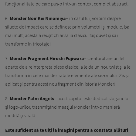
funcționalitate pe care pus-o într-un context complet abstract.
6.
Moncler Noir Kei Ninomiya
– în cazul lui, vorbim despre
siluete de impact care se definesc prin volumetrii și module, ba
mai mult, acesta a reușit chiar să ia clasicul fâș duvet și să îl
transforme în tricotaje!
7.
Moncler Fragment Hiroshi Fujiwara
– creatorul are un fel
aparte de a reinterpreta piese clasice, a le da un nou twist și a le
transforma în cele mai dezirabile elemente ale sezonului. Zis și
aplicat și pentru acest nou fragment din istoria Moncler!
8.
Moncler Palm Angels
– acest capitol este dedicat sloganelor
și logo-urilor, trasnmițând measjul Moncler într-o manieră
inedită și virală.
Este suficient să te uiți la imagini pentru a constata alături