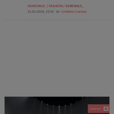
HOMEPAGE
/
FASHION
/
GENERALE
,
21.02.2018, 19:36
de
Cristina Craciun