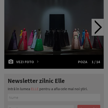
VEZI FOTO
POZA
1 / 14
Newsletter zilnic Elle
Intră în lumea
ELLE
pentru a afla cele mai noi știri.