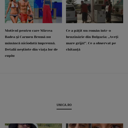
Motivul pentru care Mircea
Ce a pățit un român într-o
Badea și Carmen Brumă nu
benzinărie din Bulgaria: „Aveți
mănâncă niciodată împreună.
mare grijă!”. Ce a observat pe
Detalii neștiute din viața lor de
chitanță
cuplu
UNICA.RO