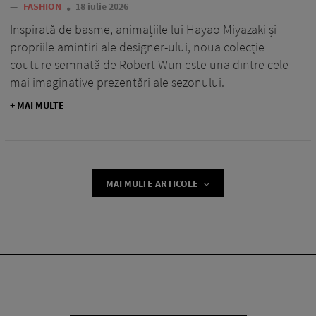
—
FASHION
18 iulie 2026
Inspirată de basme, animațiile lui Hayao Miyazaki și
propriile amintiri ale designer-ului, noua colecție
couture semnată de Robert Wun este una dintre cele
mai imaginative prezentări ale sezonului.
+ MAI MULTE
MAI MULTE ARTICOLE