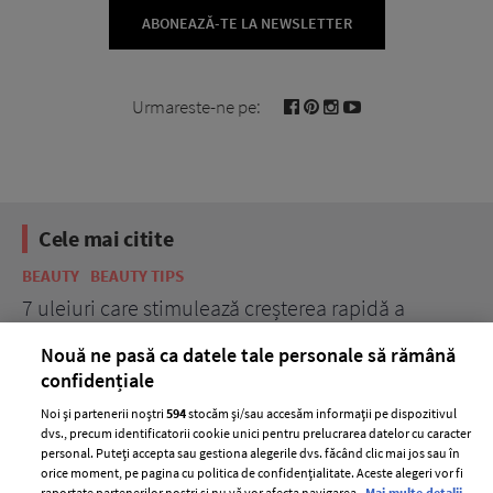
ABONEAZĂ-TE LA NEWSLETTER
Urmareste-ne pe:
Cele mai citite
BEAUTY
BEAUTY TIPS
BE
țe
7 uleiuri care stimulează creșterea rapidă a
Ce
părului
de
Nouă ne pasă ca datele tale personale să rămână
confidențiale
Noi și partenerii noștri
594
stocăm și/sau accesăm informații pe dispozitivul
dvs., precum identificatorii cookie unici pentru prelucrarea datelor cu caracter
personal. Puteți accepta sau gestiona alegerile dvs. făcând clic mai jos sau în
orice moment, pe pagina cu politica de confidențialitate. Aceste alegeri vor fi
raportate partenerilor noștri și nu vă vor afecta navigarea.
Mai multe detalii