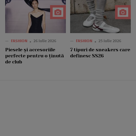
—
FASHION
26 iulie 2026
—
FASHION
25 iulie 2026
Piesele și accesoriile
7 tipuri de sneakers care
perfecte pentru o ținută
definesc SS26
de club