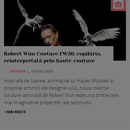
Robert Wun Couture FW26: copilăria,
reinterpretată prin haute-couture
—
FASHION
18 iulie 2026
Inspirată de basme, animațiile lui Hayao Miyazaki și
propriile amintiri ale designer-ului, noua colecție
couture semnată de Robert Wun este una dintre cele
mai imaginative prezentări ale sezonului.
+ MAI MULTE