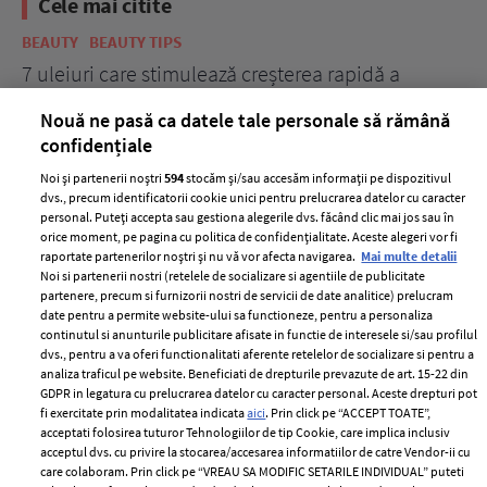
Cele mai citite
BEAUTY
BEAUTY TIPS
BE
țe
7 uleiuri care stimulează creșterea rapidă a
Ce
părului
de
Nouă ne pasă ca datele tale personale să rămână
confidențiale
Noi și partenerii noștri
594
stocăm și/sau accesăm informații pe dispozitivul
dvs., precum identificatorii cookie unici pentru prelucrarea datelor cu caracter
personal. Puteți accepta sau gestiona alegerile dvs. făcând clic mai jos sau în
orice moment, pe pagina cu politica de confidențialitate. Aceste alegeri vor fi
raportate partenerilor noștri și nu vă vor afecta navigarea.
Mai multe detalii
Noi si partenerii nostri (retelele de socializare si agentiile de publicitate
partenere, precum si furnizorii nostri de servicii de date analitice) prelucram
ELLE Style Awards
Termeni si conditii
date pentru a permite website-ului sa functioneze, pentru a personaliza
2024
continutul si anunturile publicitare afisate in functie de interesele si/sau profilul
Politica de
dvs., pentru a va oferi functionalitati aferente retelelor de socializare si pentru a
Despre ELLE
confidențialitate
analiza traficul pe website. Beneficiati de drepturile prevazute de art. 15-22 din
Romania
GDPR in legatura cu prelucrarea datelor cu caracter personal. Aceste drepturi pot
Politica de cookies
fi exercitate prin modalitatea indicata
aici
. Prin click pe “ACCEPT TOATE”,
Contact
Publicitate
acceptati folosirea tuturor Tehnologiilor de tip Cookie, care implica inclusiv
acceptul dvs. cu privire la stocarea/accesarea informatiilor de catre Vendor-ii cu
Abonamente
care colaboram. Prin click pe “VREAU SA MODIFIC SETARILE INDIVIDUAL” puteti