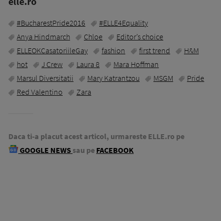
elle.ro
#BucharestPride2016
#ELLE4Equality
Anya Hindmarch
Chloe
Editor’s choice
ELLEOKCasatoriileGay
fashion
first trend
H&M
hot
J Crew
Laura 8
Mara Hoffman
Marsul Diversitatii
Mary Katrantzou
MSGM
Pride
Red Valentino
Zara
Daca ti-a placut acest articol, urmareste ELLE.ro pe
GOOGLE NEWS
sau pe
FACEBOOK