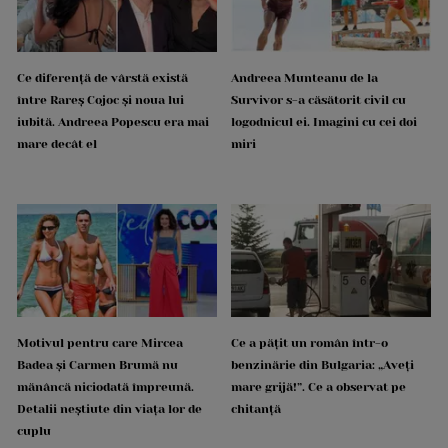
Ce diferență de vârstă există
Andreea Munteanu de la
între Rareș Cojoc și noua lui
Survivor s-a căsătorit civil cu
iubită. Andreea Popescu era mai
logodnicul ei. Imagini cu cei doi
mare decât el
miri
Motivul pentru care Mircea
Ce a pățit un român într-o
Badea și Carmen Brumă nu
benzinărie din Bulgaria: „Aveți
mănâncă niciodată împreună.
mare grijă!”. Ce a observat pe
Detalii neștiute din viața lor de
chitanță
cuplu