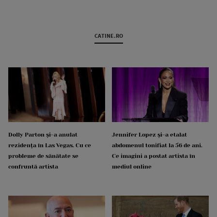
CATINE.RO
Dolly Parton și-a anulat
Jennifer Lopez și-a etalat
rezidența în Las Vegas. Cu ce
abdomenul tonifiat la 56 de ani.
probleme de sănătate se
Ce imagini a postat artista în
confruntă artista
mediul online