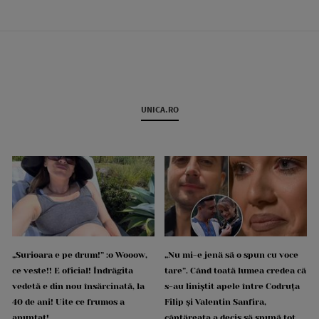
UNICA.RO
„Surioara e pe drum!” :o Wooow,
„Nu mi-e jenă să o spun cu voce
ce veste!! E oficial! Îndrăgita
tare”. Când toată lumea credea că
vedetă e din nou însărcinată, la
s-au liniștit apele între Codruța
40 de ani! Uite ce frumos a
Filip și Valentin Sanfira,
anunțat!
cântăreața a decis să spună tot