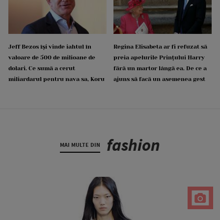
Jeff Bezos își vinde iahtul în
Regina Elisabeta ar fi refuzat să
valoare de 500 de milioane de
preia apelurile Prințului Harry
dolari. Ce sumă a cerut
fără un martor lângă ea. De ce a
miliardarul pentru nava sa, Koru
ajuns să facă un asemenea gest
fashion
MAI MULTE DIN