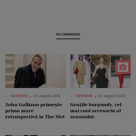
RECOMANDARI
—
FASHION
03 august 2026
—
FASHION
02 august 2026
John Galliano primește
Gențile burgundy, cel
prima mare
mai cool accesoriu al
retrospectivă la The Met
sezonului