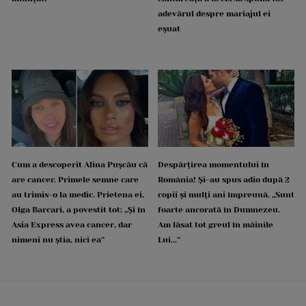
adevărul despre mariajul ei
eșuat
Cum a descoperit Alina Pușcău că
Despărțirea momentului în
are cancer. Primele semne care
România! Și-au spus adio după 2
au trimis-o la medic. Prietena ei,
copii și mulți ani împreună. „Sunt
Olga Barcari, a povestit tot: „Și în
foarte ancorată în Dumnezeu.
Asia Express avea cancer, dar
Am lăsat tot greul în mâinile
nimeni nu știa, nici ea”
Lui...”