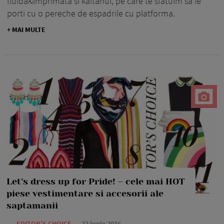
fluida&imprimata si kaftanul, pe care te sfatuim sa le
porti cu o pereche de espadrile cu platforma.
+ MAI MULTE
Let’s dress up for Pride! – cele mai HOT
piese vestimentare si accesorii ale
saptamanii
—
EDITOR’S CHOICE
22 iunie 2016