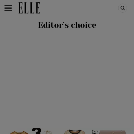
HOMEPAGE
/
FASHION
/
FASHION SHOPPING
Editor’s choice