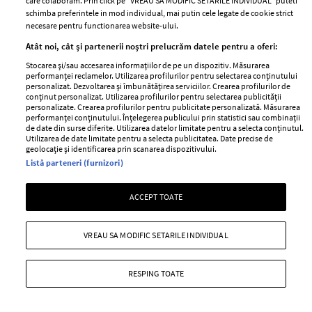
care colaboram. Prin click pe “VREAU SA MODIFIC SETARILE INDIVIDUAL” puteti
schimba preferintele in mod individual, mai putin cele legate de cookie strict
necesare pentru functionarea website-ului.
Atât noi, cât și partenerii noștri prelucrăm datele pentru a oferi:
Stocarea și/sau accesarea informațiilor de pe un dispozitiv. Măsurarea
performanței reclamelor. Utilizarea profilurilor pentru selectarea conținutului
personalizat. Dezvoltarea și îmbunătățirea serviciilor. Crearea profilurilor de
conținut personalizat. Utilizarea profilurilor pentru selectarea publicității
personalizate. Crearea profilurilor pentru publicitate personalizată. Măsurarea
performanței conținutului. Înțelegerea publicului prin statistici sau combinații
de date din surse diferite. Utilizarea datelor limitate pentru a selecta conținutul.
Utilizarea de date limitate pentru a selecta publicitatea. Date precise de
O toamna military – cele mai cool si
geolocație și identificarea prin scanarea dispozitivului.
accesibile piese vestimentare si
Listă parteneri (furnizori)
accesorii ale saptamanii
ACCEPT TOATE
—
EDITOR’S CHOICE
20 noiembrie 2015
Intra in rand cu tendinta military, dar nu varianta deja
VREAU SA MODIFIC SETARILE INDIVIDUAL
ultra-folosita de kaki-uri, ci pe cea derivata din
uniformele de ofiteri! Ingredientele obligatorii? Jacheta
RESPING TOATE
cu doua randuri de nasturi aurii, basca din fetru si
manusile din piele!