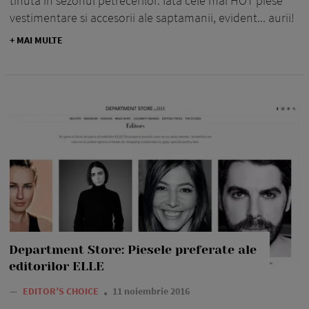
tinuta in sezonul petrecerilor. Iata cele mai HOT piese
vestimentare si accesorii ale saptamanii, evident... aurii!
+ MAI MULTE
Department Store: Piesele preferate ale
editorilor ELLE
—
EDITOR’S CHOICE
11 noiembrie 2016