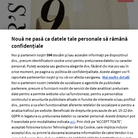
Nouă ne pasă ca datele tale personale să rămână
confidențiale
Winter show – cele mai HOT piese
vestimentare si accesorii ale acestei
Noi și partenerii noștri
594
stocăm și/sau accesăm informații pe dispozitivul
dvs., precum identificatorii cookie unici pentru prelucrarea datelor cu caracter
saptamani!
personal. Puteți accepta sau gestiona alegerile dvs. făcând clic mai jos sau în
orice moment, pe pagina cu politica de confidențialitate. Aceste alegeri vor fi
—
EDITOR’S CHOICE
02 decembrie 2015
raportate partenerilor noștri și nu vă vor afecta navigarea.
Mai multe detalii
Casmirul sau blana sunt acele elemente fara de care nici
Noi si partenerii nostri (retelele de socializare si agentiile de publicitate
partenere, precum si furnizorii nostri de servicii de date analitice) prelucram
o fashionista nu poate trece iarna. Asa ca, te sfatuim sa
date pentru a permite website-ului sa functioneze, pentru a personaliza
investesti in cateva piese pe care le vei purta toata viata.
continutul si anunturile publicitare afisate in functie de interesele si/sau profilul
dvs., pentru a va oferi functionalitati aferente retelelor de socializare si pentru a
+ MAI MULTE
analiza traficul pe website. Beneficiati de drepturile prevazute de art. 15-22 din
GDPR in legatura cu prelucrarea datelor cu caracter personal. Aceste drepturi pot
fi exercitate prin modalitatea indicata
aici
. Prin click pe “ACCEPT TOATE”,
acceptati folosirea tuturor Tehnologiilor de tip Cookie, care implica inclusiv
acceptul dvs. cu privire la stocarea/accesarea informatiilor de catre Vendor-ii cu