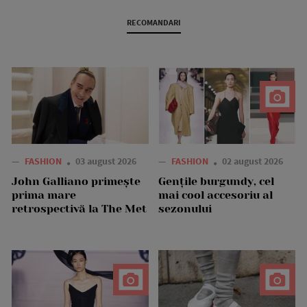
RECOMANDARI
—
FASHION
03 august 2026
—
FASHION
02 august 2026
John Galliano primește
Gențile burgundy, cel
prima mare
mai cool accesoriu al
retrospectivă la The Met
sezonului