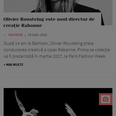
Olivier Rousteing este noul director de
creație Rabanne
—
FASHION
18 iulie 2026
După 14 ani la Balmain, Olivier Rousteing preia
conducerea creativă a casei Rabanne. Prima sa colecție
va fi prezentată în martie 2027, la Paris Fashion Week.
+ MAI MULTE