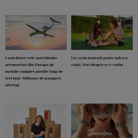
Unul dintre cele mai folosite
Un vecin instruit poate salva o
aeroporturi din Europa își
viață. Vezi despre ce e vorba
închide complet porțile timp de
trei luni. Milioane de pasageri,
afectați