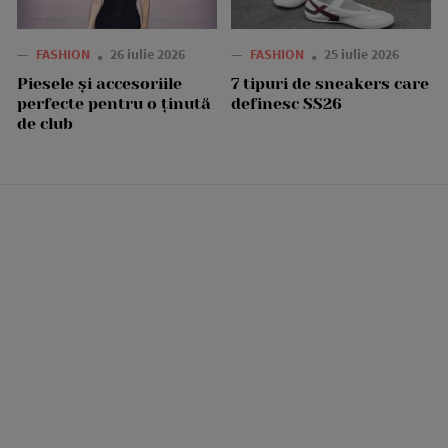
—
FASHION
26 iulie 2026
—
FASHION
25 iulie 2026
Piesele și accesoriile
7 tipuri de sneakers care
perfecte pentru o ținută
definesc SS26
de club