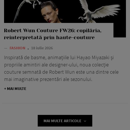
Robert Wun Couture FW26: copilăria,
reinterpretată prin haute-couture
—
FASHION
18 iulie 2026
Inspirată de basme, animațiile lui Hayao Miyazaki și
propriile amintiri ale designer-ului, noua colecție
couture semnată de Robert Wun este una dintre cele
mai imaginative prezentări ale sezonului.
+ MAI MULTE
MAI MULTE ARTICOLE