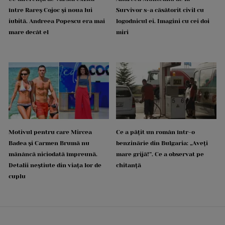
între Rareș Cojoc și noua lui
Survivor s-a căsătorit civil cu
iubită. Andreea Popescu era mai
logodnicul ei. Imagini cu cei doi
mare decât el
miri
Motivul pentru care Mircea
Ce a pățit un român într-o
Badea și Carmen Brumă nu
benzinărie din Bulgaria: „Aveți
mănâncă niciodată împreună.
mare grijă!”. Ce a observat pe
Detalii neștiute din viața lor de
chitanță
cuplu