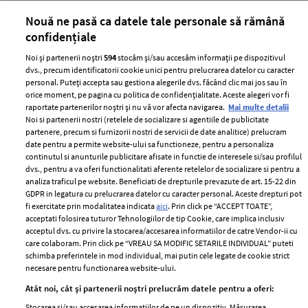
părului
de
Nouă ne pasă ca datele tale personale să rămână
confidențiale
Noi și partenerii noștri
594
stocăm și/sau accesăm informații pe dispozitivul
dvs., precum identificatorii cookie unici pentru prelucrarea datelor cu caracter
personal. Puteți accepta sau gestiona alegerile dvs. făcând clic mai jos sau în
orice moment, pe pagina cu politica de confidențialitate. Aceste alegeri vor fi
raportate partenerilor noștri și nu vă vor afecta navigarea.
Mai multe detalii
Noi si partenerii nostri (retelele de socializare si agentiile de publicitate
partenere, precum si furnizorii nostri de servicii de date analitice) prelucram
ELLE Style Awards
Termeni si conditii
date pentru a permite website-ului sa functioneze, pentru a personaliza
2024
continutul si anunturile publicitare afisate in functie de interesele si/sau profilul
Politica de
dvs., pentru a va oferi functionalitati aferente retelelor de socializare si pentru a
Despre ELLE
confidențialitate
analiza traficul pe website. Beneficiati de drepturile prevazute de art. 15-22 din
Romania
GDPR in legatura cu prelucrarea datelor cu caracter personal. Aceste drepturi pot
Politica de cookies
fi exercitate prin modalitatea indicata
aici
. Prin click pe “ACCEPT TOATE”,
Contact
Publicitate
acceptati folosirea tuturor Tehnologiilor de tip Cookie, care implica inclusiv
acceptul dvs. cu privire la stocarea/accesarea informatiilor de catre Vendor-ii cu
Abonamente
care colaboram. Prin click pe “VREAU SA MODIFIC SETARILE INDIVIDUAL” puteti
schimba preferintele in mod individual, mai putin cele legate de cookie strict
necesare pentru functionarea website-ului.
Stiri
Libertatea pentru
Atât noi, cât și partenerii noștri prelucrăm datele pentru a oferi:
femei
GSP
Stocarea și/sau accesarea informațiilor de pe un dispozitiv. Măsurarea