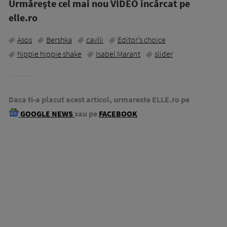
Urmăreşte cel mai nou VIDEO incărcat pe
elle.ro
Asos
Bershka
cavlli
Editor’s choice
hippie hippie shake
Isabel Marant
slider
Daca ti-a placut acest articol, urmareste ELLE.ro pe
GOOGLE NEWS
sau pe
FACEBOOK