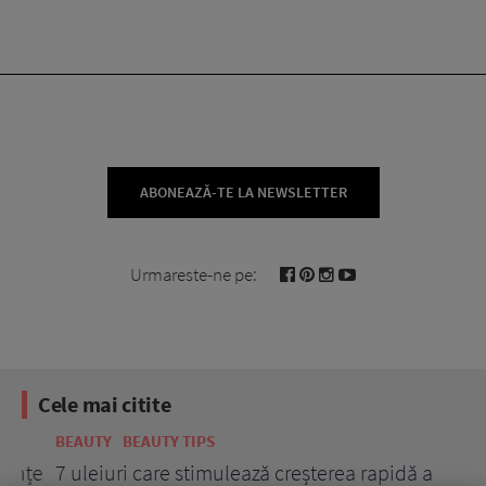
ABONEAZĂ-TE LA NEWSLETTER
Urmareste-ne pe:
Cele mai citite
BEAUTY
BEAUTY TIPS
BE
țe
7 uleiuri care stimulează creșterea rapidă a
Ce