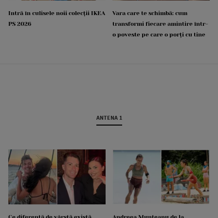
Intră în culisele noii colecții IKEA
Vara care te schimbă: cum
PS 2026
transformi fiecare amintire într-
o poveste pe care o porți cu tine
ANTENA 1
Ce diferență de vârstă există
Andreea Munteanu de la