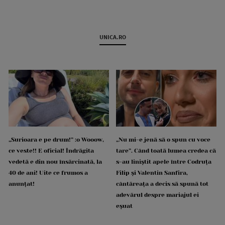
UNICA.RO
„Surioara e pe drum!” :o Wooow,
„Nu mi-e jenă să o spun cu voce
ce veste!! E oficial! Îndrăgita
tare”. Când toată lumea credea că
vedetă e din nou însărcinată, la
s-au liniștit apele între Codruța
40 de ani! Uite ce frumos a
Filip și Valentin Sanfira,
anunțat!
cântăreața a decis să spună tot
adevărul despre mariajul ei
eșuat