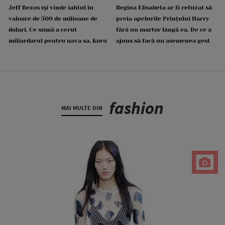
Jeff Bezos își vinde iahtul în
Regina Elisabeta ar fi refuzat să
valoare de 500 de milioane de
preia apelurile Prințului Harry
dolari. Ce sumă a cerut
fără un martor lângă ea. De ce a
miliardarul pentru nava sa, Koru
ajuns să facă un asemenea gest
fashion
MAI MULTE DIN