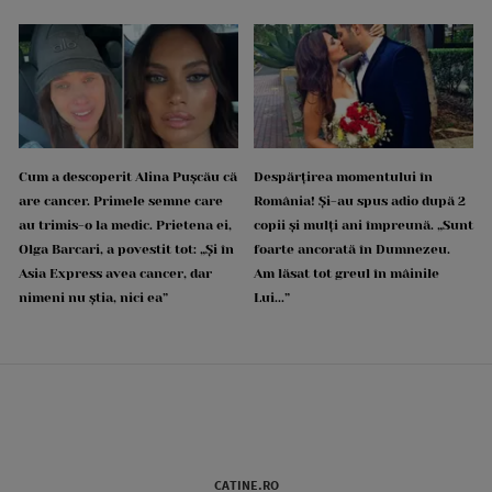
Cum a descoperit Alina Pușcău că
Despărțirea momentului în
are cancer. Primele semne care
România! Și-au spus adio după 2
au trimis-o la medic. Prietena ei,
copii și mulți ani împreună. „Sunt
Olga Barcari, a povestit tot: „Și în
foarte ancorată în Dumnezeu.
Asia Express avea cancer, dar
Am lăsat tot greul în mâinile
nimeni nu știa, nici ea”
Lui...”
CATINE.RO