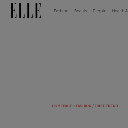
Fashion
Beauty
People
Health &
HOMEPAGE
/
FASHION
/
FIRST TREND