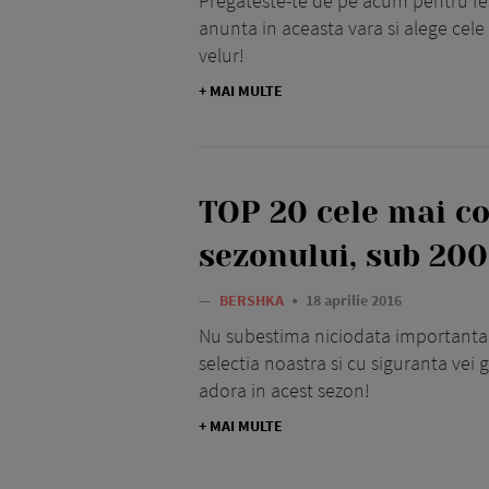
Pregateste-te de pe acum pentru fes
anunta in aceasta vara si alege cele
velur!
+ MAI MULTE
TOP 20 cele mai co
sezonului, sub 200
—
BERSHKA
18 aprilie 2016
Nu subestima niciodata importanta ac
selectia noastra si cu siguranta vei 
adora in acest sezon!
+ MAI MULTE