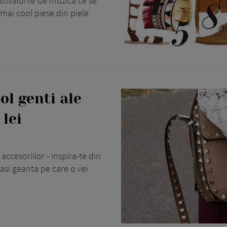
tivalurile de muzica ce se
 mai cool piese din piele
ol genti ale
 lei
cesoriilor - inspira-te din
gasi geanta pe care o vei