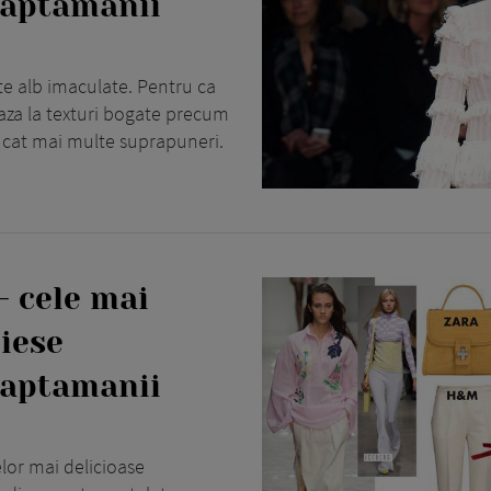
saptamanii
nute alb imaculate. Pentru ca
eaza la texturi bogate precum
u cat mai multe suprapuneri.
– cele mai
piese
saptamanii
elor mai delicioase