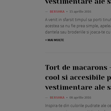
vestimentare ale 
—
BERSHKA
15 aprilie 2016
A venit in sfarsit timpul sa porti ti
acestea sa nu fie prea simple, apel
dantela sau broderiile si joaca-te c
+ MAI MULTE
Tort de macarons 
cool si accesibile 
vestimentare ale 
—
BERSHKA
08 aprilie 2016
Inspira-te din culorile pudrate ale c