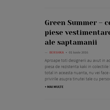
Green Summer – c
piese vestimentare
ale saptamanii
—
BERSHKA
01 iunie 2016
Aproape toti designerii au avut in a
piesa de rezistenta kaki in colectiile 
total in aceasta nuanta, nu vei face
privirile asupra tinutei tale cu perso
+ MAI MULTE