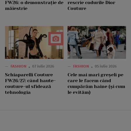
FW26: o demonstrație de
rescrie codurile Dior
măiestrie
Couture
—
FASHION
07 iulie 2026
—
FASHION
05 iulie 2026
Schiaparelli Couture
Cele mai mari greșeli pe
FW26/27: când haute-
care le facem când
couture-ul sfidează
cumpărăm haine (și cum
tehnologia
le evităm)