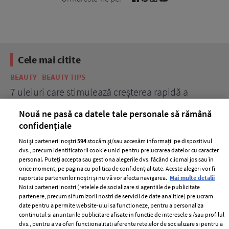
Cele mai citite
BEAUTY
BEAUTY TIPS
BE
țe
7 uleiuri care stimulează creșterea rapidă a
Ce
părului
de
Nouă ne pasă ca datele tale personale să rămână
confidențiale
Noi și partenerii noștri
594
stocăm și/sau accesăm informații pe dispozitivul
dvs., precum identificatorii cookie unici pentru prelucrarea datelor cu caracter
personal. Puteți accepta sau gestiona alegerile dvs. făcând clic mai jos sau în
orice moment, pe pagina cu politica de confidențialitate. Aceste alegeri vor fi
raportate partenerilor noștri și nu vă vor afecta navigarea.
Mai multe detalii
Noi si partenerii nostri (retelele de socializare si agentiile de publicitate
partenere, precum si furnizorii nostri de servicii de date analitice) prelucram
ELLE Style Awards
Termeni si conditii
date pentru a permite website-ului sa functioneze, pentru a personaliza
2024
continutul si anunturile publicitare afisate in functie de interesele si/sau profilul
Politica de
dvs., pentru a va oferi functionalitati aferente retelelor de socializare si pentru a