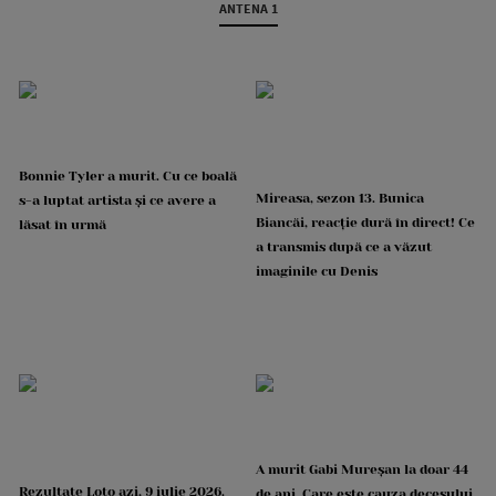
ANTENA 1
Bonnie Tyler a murit. Cu ce boală
Mireasa, sezon 13. Bunica
s-a luptat artista și ce avere a
Biancăi, reacție dură în direct! Ce
lăsat în urmă
a transmis după ce a văzut
imaginile cu Denis
A murit Gabi Mureșan la doar 44
Rezultate Loto azi, 9 iulie 2026.
de ani. Care este cauza decesului