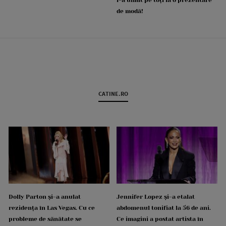
i-a uimit pe toți la o prezentare
de modă!
CATINE.RO
Dolly Parton și-a anulat
Jennifer Lopez și-a etalat
rezidența în Las Vegas. Cu ce
abdomenul tonifiat la 56 de ani.
probleme de sănătate se
Ce imagini a postat artista în