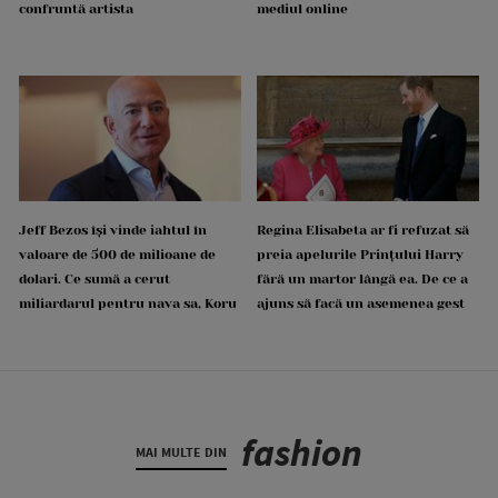
confruntă artista
mediul online
Jeff Bezos își vinde iahtul în
Regina Elisabeta ar fi refuzat să
valoare de 500 de milioane de
preia apelurile Prințului Harry
dolari. Ce sumă a cerut
fără un martor lângă ea. De ce a
miliardarul pentru nava sa, Koru
ajuns să facă un asemenea gest
fashion
MAI MULTE DIN