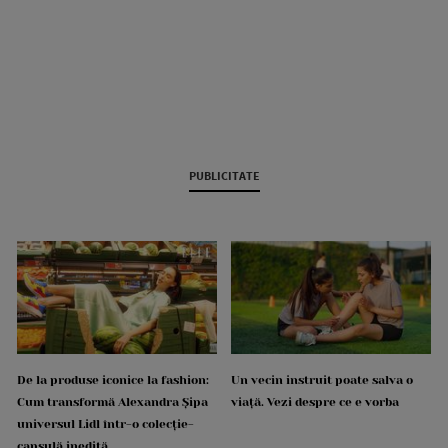
PUBLICITATE
De la produse iconice la fashion:
Un vecin instruit poate salva o
Cum transformă Alexandra Șipa
viață. Vezi despre ce e vorba
universul Lidl într-o colecție-
capsulă inedită