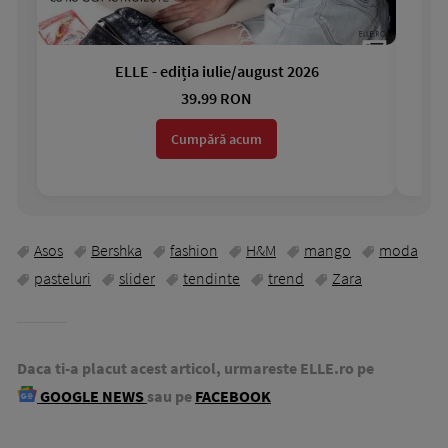
ELLE - ediția iulie/august 2026
Gar
39.99 RON
Cumpără acum
Asos
Bershka
fashion
H&M
mango
moda
pasteluri
slider
tendinte
trend
Zara
Daca ti-a placut acest articol, urmareste ELLE.ro pe
GOOGLE NEWS
sau pe
FACEBOOK