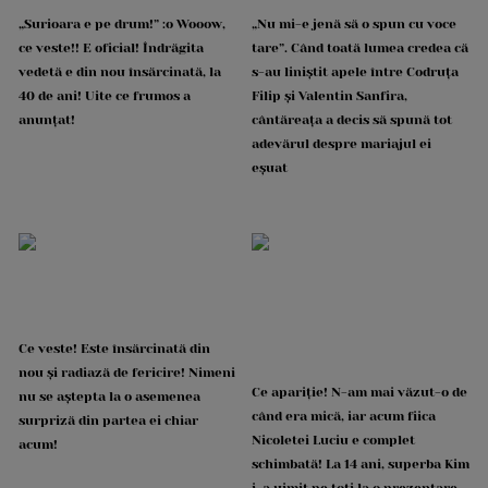
„Surioara e pe drum!” :o Wooow,
„Nu mi-e jenă să o spun cu voce
ce veste!! E oficial! Îndrăgita
tare”. Când toată lumea credea că
vedetă e din nou însărcinată, la
s-au liniștit apele între Codruța
40 de ani! Uite ce frumos a
Filip și Valentin Sanfira,
anunțat!
cântăreața a decis să spună tot
adevărul despre mariajul ei
eșuat
Ce veste! Este însărcinată din
nou și radiază de fericire! Nimeni
Ce apariție! N-am mai văzut-o de
nu se aștepta la o asemenea
când era mică, iar acum fiica
surpriză din partea ei chiar
Nicoletei Luciu e complet
acum!
schimbată! La 14 ani, superba Kim