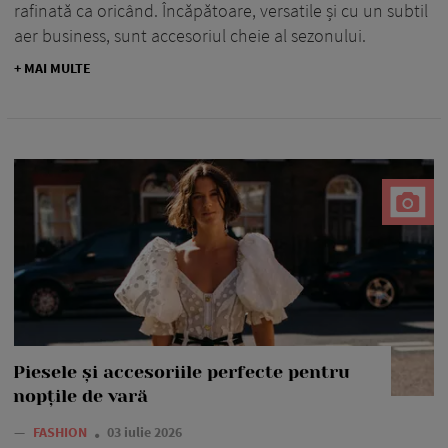
rafinată ca oricând. Încăpătoare, versatile și cu un subtil
aer business, sunt accesoriul cheie al sezonului.
+ MAI MULTE
Piesele și accesoriile perfecte pentru
nopțile de vară
—
FASHION
03 iulie 2026