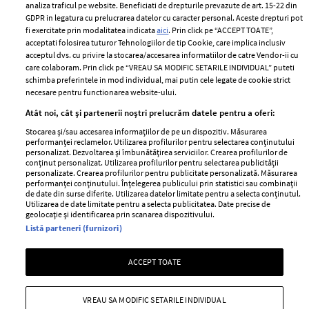
Despre ELLE
confidențialitate
analiza traficul pe website. Beneficiati de drepturile prevazute de art. 15-22 din
Romania
GDPR in legatura cu prelucrarea datelor cu caracter personal. Aceste drepturi pot
Politica de cookies
fi exercitate prin modalitatea indicata
aici
. Prin click pe “ACCEPT TOATE”,
Contact
Publicitate
acceptati folosirea tuturor Tehnologiilor de tip Cookie, care implica inclusiv
acceptul dvs. cu privire la stocarea/accesarea informatiilor de catre Vendor-ii cu
Abonamente
care colaboram. Prin click pe “VREAU SA MODIFIC SETARILE INDIVIDUAL” puteti
schimba preferintele in mod individual, mai putin cele legate de cookie strict
necesare pentru functionarea website-ului.
Stiri
Libertatea pentru
Atât noi, cât și partenerii noștri prelucrăm datele pentru a oferi:
femei
GSP
Stocarea și/sau accesarea informațiilor de pe un dispozitiv. Măsurarea
Viva
performanței reclamelor. Utilizarea profilurilor pentru selectarea conținutului
Unica
personalizat. Dezvoltarea și îmbunătățirea serviciilor. Crearea profilurilor de
Avantaje
conținut personalizat. Utilizarea profilurilor pentru selectarea publicității
Baby
personalizate. Crearea profilurilor pentru publicitate personalizată. Măsurarea
Retete practice
performanței conținutului. Înțelegerea publicului prin statistici sau combinații
Retete
de date din surse diferite. Utilizarea datelor limitate pentru a selecta conținutul.
Utilizarea de date limitate pentru a selecta publicitatea. Date precise de
geolocație și identificarea prin scanarea dispozitivului.
Pariază responsabil! Decizia ONJN nr. 821/25.09.2025.
Listă parteneri (furnizori)
Jocurile de noroc sunt interzise minorilor.
ACCEPT TOATE
Copyright © 2026 Ringier Romania SRL
VREAU SA MODIFIC SETARILE INDIVIDUAL