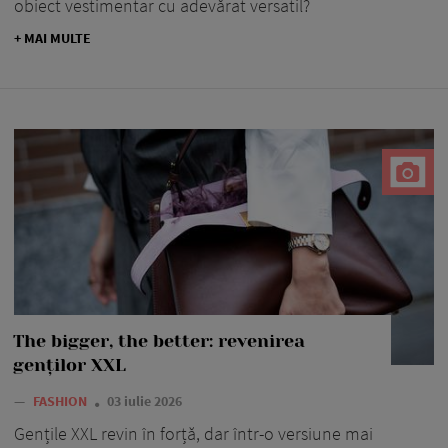
obiect vestimentar cu adevărat versatil?
+ MAI MULTE
The bigger, the better: revenirea
genților XXL
—
FASHION
03 iulie 2026
Gențile XXL revin în forță, dar într-o versiune mai