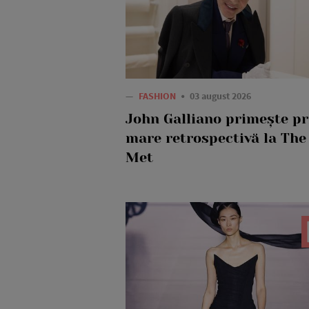
—
FASHION
03 august 2026
John Galliano primește p
mare retrospectivă la The
Met