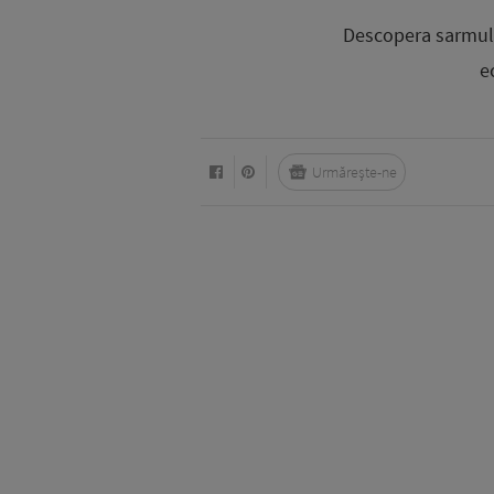
Descopera sarmul c
e
Urmărește-ne