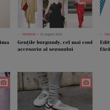
—
FASHION
02 august 2026
—
FA
rima
Gențile burgundy, cel mai cool
Edi
accesoriu al sezonului
fără