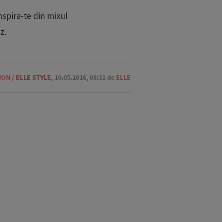
nspira-te din mixul
z.
ION
/
ELLE STYLE
,
10.05.2016, 08:31
de
ELLE