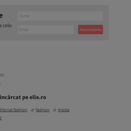
e
a cele
nt.
.
ncărcat pe elle.ro
itorial fashion
fashion
moda
d