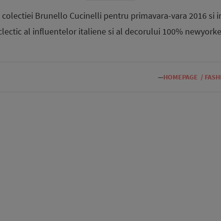
olectiei Brunello Cucinelli pentru primavara-vara 2016 si i
clectic al influentelor italiene si al decorului 100% newyorke
—
HOMEPAGE
/
FASH