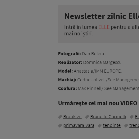
Newsletter zilnic Ell
Intră în lumea
ELLE
pentru a afl
mai noi știri.
Fotografii:
Dan Beleiu
Realizator:
Domnica Margescu
Model:
Anastasia/IMM EUROPE.
Machiaj:
Cedric Jolivet /See Manageme
Coafura:
Max Pinnell/ See Management
Urmăreşte cel mai nou VIDEO i
Brooklyn
Brunello Cucinelli
Ed
primavara-vara
tendinte
tren