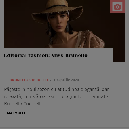
Editorial fashion: Miss Brunello
—
BRUNELLO CUCINELLI
19 aprilie 2020
Pășește în noul sezon cu atitudinea elegantă, dar
relaxată, încrezătoare și cool a ținutelor semnate
Brunello Cucinelli.
+ MAI MULTE