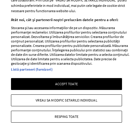
care colaboram. Prin click pe “VREAU SA MODIFIC SETARILE INDIVIDUAL” puteti
schimba preferintele in mod individual, mai putin cele legate de cookie strict
necesare pentru functionarea website-ului.
Atât noi, cât și partenerii noștri prelucrăm datele pentru a oferi:
Stocarea și/sau accesarea informațiilor de pe un dispozitiv. Măsurarea
performanței reclamelor. Utilizarea profilurilor pentru selectarea conținutului
personalizat. Dezvoltarea și îmbunătățirea serviciilor. Crearea profilurilor de
conținut personalizat. Utilizarea profilurilor pentru selectarea publicității
personalizate. Crearea profilurilor pentru publicitate personalizată. Măsurarea
performanței conținutului. Înțelegerea publicului prin statistici sau combinații
de date din surse diferite. Utilizarea datelor limitate pentru a selecta conținutul.
Sezonul reducerilor cu stil!
Utilizarea de date limitate pentru a selecta publicitatea. Date precise de
geolocație și identificarea prin scanarea dispozitivului.
—
BRUNELLO CUCINELLI
08 decembrie 2014
Listă parteneri (furnizori)
Perioada mult asteptata a sezonului a sosit: reducerile!
ACCEPT TOATE
+ MAI MULTE
VREAU SA MODIFIC SETARILE INDIVIDUAL
RESPING TOATE