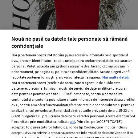
Nouă ne pasă ca datele tale personale să rămână
Christmas party – Cele mai hot piese
confidențiale
vestimentare si accesorii ale
Noi și partenerii noștri
594
stocăm și/sau accesăm informații pe dispozitivul
saptamanii
dvs., precum identificatorii cookie unici pentru prelucrarea datelor cu caracter
personal. Puteți accepta sau gestiona alegerile dvs. făcând clic mai jos sau în
—
BRUNELLO CUCINELLI
17 decembrie 2014
orice moment, pe pagina cu politica de confidențialitate. Aceste alegeri vor fi
Rosu pigmentat cu gri si un dram de glitter sunt
raportate partenerilor noștri și nu vă vor afecta navigarea.
Mai multe detalii
Noi si partenerii nostri (retelele de socializare si agentiile de publicitate
ingredientele principale pentru o tinuta glam & stylish
partenere, precum si furnizorii nostri de servicii de date analitice) prelucram
de Craciun.
date pentru a permite website-ului sa functioneze, pentru a personaliza
continutul si anunturile publicitare afisate in functie de interesele si/sau profilul
+ MAI MULTE
dvs., pentru a va oferi functionalitati aferente retelelor de socializare si pentru a
analiza traficul pe website. Beneficiati de drepturile prevazute de art. 15-22 din
GDPR in legatura cu prelucrarea datelor cu caracter personal. Aceste drepturi pot
fi exercitate prin modalitatea indicata
aici
. Prin click pe “ACCEPT TOATE”,
acceptati folosirea tuturor Tehnologiilor de tip Cookie, care implica inclusiv
acceptul dvs. cu privire la stocarea/accesarea informatiilor de catre Vendor-ii cu