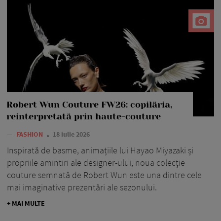
Robert Wun Couture FW26: copilăria,
reinterpretată prin haute-couture
—
FASHION
18 iulie 2026
Inspirată de basme, animațiile lui Hayao Miyazaki și
propriile amintiri ale designer-ului, noua colecție
couture semnată de Robert Wun este una dintre cele
mai imaginative prezentări ale sezonului.
+ MAI MULTE