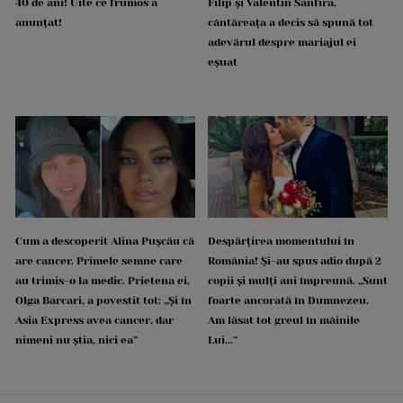
40 de ani! Uite ce frumos a
Filip și Valentin Sanfira,
anunțat!
cântăreața a decis să spună tot
adevărul despre mariajul ei
eșuat
Cum a descoperit Alina Pușcău că
Despărțirea momentului în
are cancer. Primele semne care
România! Și-au spus adio după 2
au trimis-o la medic. Prietena ei,
copii și mulți ani împreună. „Sunt
Olga Barcari, a povestit tot: „Și în
foarte ancorată în Dumnezeu.
Asia Express avea cancer, dar
Am lăsat tot greul în mâinile
nimeni nu știa, nici ea”
Lui...”