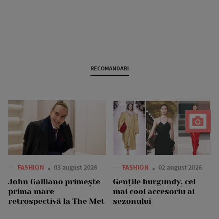
RECOMANDARI
—
FASHION
03 august 2026
—
FASHION
02 august 2026
John Galliano primește
Gențile burgundy, cel
prima mare
mai cool accesoriu al
retrospectivă la The Met
sezonului