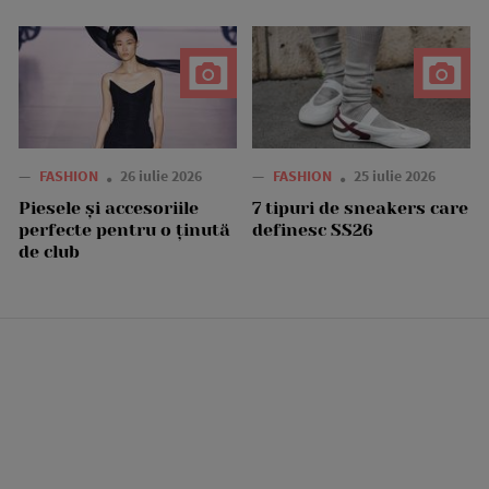
—
FASHION
26 iulie 2026
—
FASHION
25 iulie 2026
Piesele și accesoriile
7 tipuri de sneakers care
perfecte pentru o ținută
definesc SS26
de club