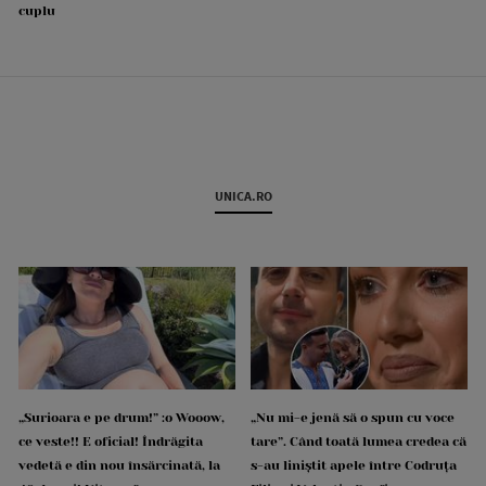
cuplu
UNICA.RO
„Surioara e pe drum!” :o Wooow,
„Nu mi-e jenă să o spun cu voce
ce veste!! E oficial! Îndrăgita
tare”. Când toată lumea credea că
vedetă e din nou însărcinată, la
s-au liniștit apele între Codruța