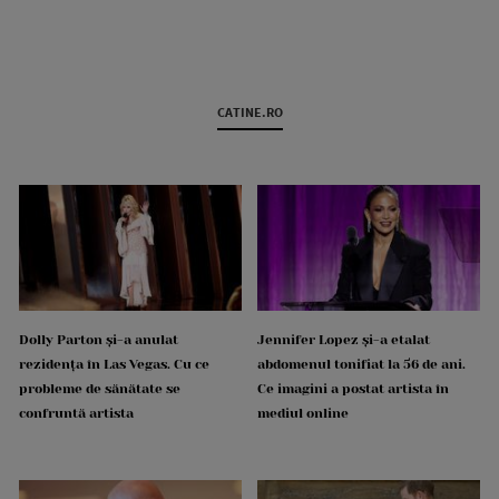
CATINE.RO
Dolly Parton și-a anulat
Jennifer Lopez și-a etalat
rezidența în Las Vegas. Cu ce
abdomenul tonifiat la 56 de ani.
probleme de sănătate se
Ce imagini a postat artista în
confruntă artista
mediul online