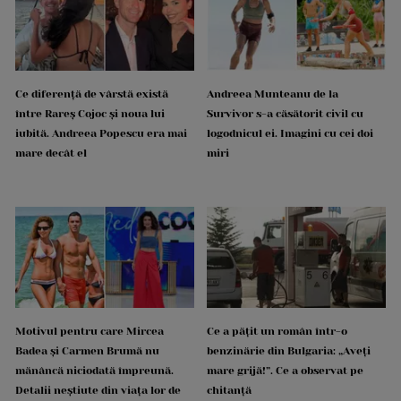
Ce diferență de vârstă există
Andreea Munteanu de la
între Rareș Cojoc și noua lui
Survivor s-a căsătorit civil cu
iubită. Andreea Popescu era mai
logodnicul ei. Imagini cu cei doi
mare decât el
miri
Motivul pentru care Mircea
Ce a pățit un român într-o
Badea și Carmen Brumă nu
benzinărie din Bulgaria: „Aveți
mănâncă niciodată împreună.
mare grijă!”. Ce a observat pe
Detalii neștiute din viața lor de
chitanță