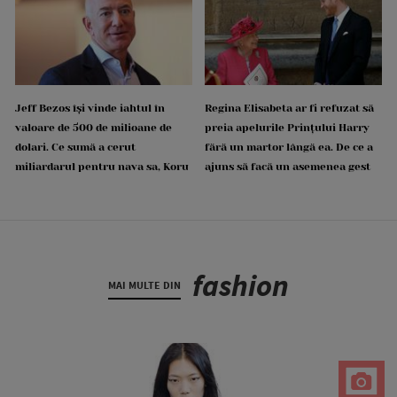
Jeff Bezos își vinde iahtul în
Regina Elisabeta ar fi refuzat să
valoare de 500 de milioane de
preia apelurile Prințului Harry
dolari. Ce sumă a cerut
fără un martor lângă ea. De ce a
miliardarul pentru nava sa, Koru
ajuns să facă un asemenea gest
fashion
MAI MULTE DIN