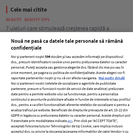
Cele mai citite
BEAUTY
BEAUTY TIPS
BE
țe
7 uleiuri care stimulează creșterea rapidă a
Ce
părului
de
Nouă ne pasă ca datele tale personale să rămână
confidențiale
Noi și partenerii noștri
594
stocăm și/sau accesăm informații pe dispozitivul
dvs., precum identificatorii cookie unici pentru prelucrarea datelor cu caracter
personal. Puteți accepta sau gestiona alegerile dvs. făcând clic mai jos sau în
orice moment, pe pagina cu politica de confidențialitate. Aceste alegeri vor fi
raportate partenerilor noștri și nu vă vor afecta navigarea.
Mai multe detalii
Noi si partenerii nostri (retelele de socializare si agentiile de publicitate
partenere, precum si furnizorii nostri de servicii de date analitice) prelucram
ELLE Style Awards
Termeni si conditii
date pentru a permite website-ului sa functioneze, pentru a personaliza
2024
continutul si anunturile publicitare afisate in functie de interesele si/sau profilul
Politica de
dvs., pentru a va oferi functionalitati aferente retelelor de socializare si pentru a
Despre ELLE
confidențialitate
analiza traficul pe website. Beneficiati de drepturile prevazute de art. 15-22 din
Romania
GDPR in legatura cu prelucrarea datelor cu caracter personal. Aceste drepturi pot
Politica de cookies
fi exercitate prin modalitatea indicata
aici
. Prin click pe “ACCEPT TOATE”,
Contact
Publicitate
acceptati folosirea tuturor Tehnologiilor de tip Cookie, care implica inclusiv
acceptul dvs. cu privire la stocarea/accesarea informatiilor de catre Vendor-ii cu
Abonamente