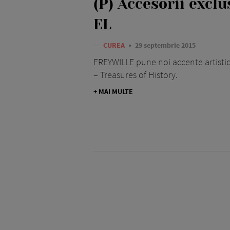
(P) Accesorii exclu
EL
—
CUREA
29 septembrie 2015
FREYWILLE pune noi accente artisti
– Treasures of History.
+ MAI MULTE