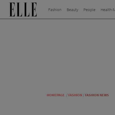
Fashion
Beauty
People
Health &
HOMEPAGE
/
FASHION
/
FASHION NEWS