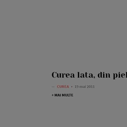
Curea lata, din pie
—
CUREA
19 mai 2011
+ MAI MULTE