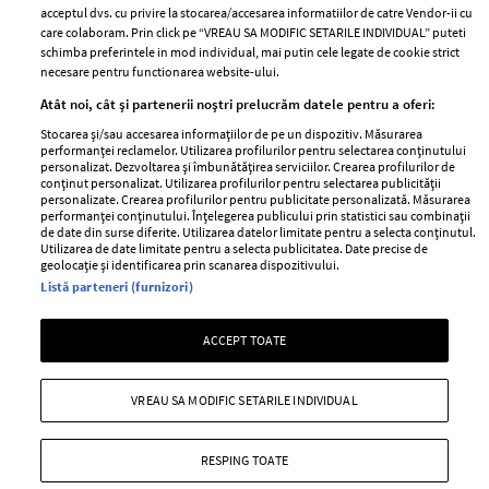
acceptul dvs. cu privire la stocarea/accesarea informatiilor de catre Vendor-ii cu
Abonamente
care colaboram. Prin click pe “VREAU SA MODIFIC SETARILE INDIVIDUAL” puteti
schimba preferintele in mod individual, mai putin cele legate de cookie strict
necesare pentru functionarea website-ului.
Stiri
Libertatea pentru
Atât noi, cât și partenerii noștri prelucrăm datele pentru a oferi:
femei
GSP
Stocarea și/sau accesarea informațiilor de pe un dispozitiv. Măsurarea
Viva
performanței reclamelor. Utilizarea profilurilor pentru selectarea conținutului
Unica
personalizat. Dezvoltarea și îmbunătățirea serviciilor. Crearea profilurilor de
Avantaje
conținut personalizat. Utilizarea profilurilor pentru selectarea publicității
Baby
personalizate. Crearea profilurilor pentru publicitate personalizată. Măsurarea
Retete practice
performanței conținutului. Înțelegerea publicului prin statistici sau combinații
Retete
de date din surse diferite. Utilizarea datelor limitate pentru a selecta conținutul.
Utilizarea de date limitate pentru a selecta publicitatea. Date precise de
geolocație și identificarea prin scanarea dispozitivului.
Pariază responsabil! Decizia ONJN nr. 821/25.09.2025.
Listă parteneri (furnizori)
Jocurile de noroc sunt interzise minorilor.
ACCEPT TOATE
Copyright © 2026 Ringier Romania SRL
VREAU SA MODIFIC SETARILE INDIVIDUAL
RESPING TOATE