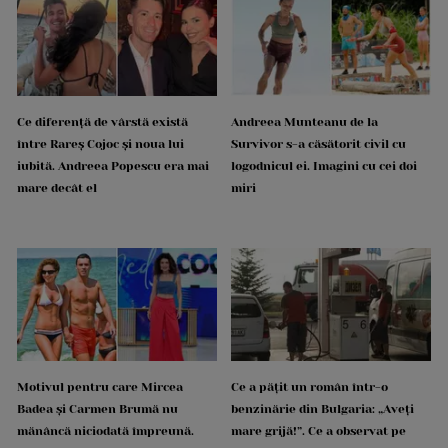
Ce diferență de vârstă există
Andreea Munteanu de la
între Rareș Cojoc și noua lui
Survivor s-a căsătorit civil cu
iubită. Andreea Popescu era mai
logodnicul ei. Imagini cu cei doi
mare decât el
miri
Motivul pentru care Mircea
Ce a pățit un român într-o
Badea și Carmen Brumă nu
benzinărie din Bulgaria: „Aveți
mănâncă niciodată împreună.
mare grijă!”. Ce a observat pe