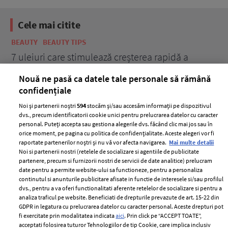
Cele mai citite
BEAUTY
BEAUTY TIPS
BE
țe
7 uleiuri care stimulează creșterea rapidă a
Ce
părului
de
Nouă ne pasă ca datele tale personale să rămână
confidențiale
Noi și partenerii noștri
594
stocăm și/sau accesăm informații pe dispozitivul
dvs., precum identificatorii cookie unici pentru prelucrarea datelor cu caracter
personal. Puteți accepta sau gestiona alegerile dvs. făcând clic mai jos sau în
orice moment, pe pagina cu politica de confidențialitate. Aceste alegeri vor fi
raportate partenerilor noștri și nu vă vor afecta navigarea.
Mai multe detalii
Noi si partenerii nostri (retelele de socializare si agentiile de publicitate
partenere, precum si furnizorii nostri de servicii de date analitice) prelucram
ELLE Style Awards
Termeni si conditii
date pentru a permite website-ului sa functioneze, pentru a personaliza
2024
continutul si anunturile publicitare afisate in functie de interesele si/sau profilul
Politica de
dvs., pentru a va oferi functionalitati aferente retelelor de socializare si pentru a
Despre ELLE
confidențialitate
analiza traficul pe website. Beneficiati de drepturile prevazute de art. 15-22 din
Romania
GDPR in legatura cu prelucrarea datelor cu caracter personal. Aceste drepturi pot
Politica de cookies
fi exercitate prin modalitatea indicata
aici
. Prin click pe “ACCEPT TOATE”,
Contact
Publicitate
acceptati folosirea tuturor Tehnologiilor de tip Cookie, care implica inclusiv