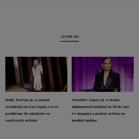
CATINE.RO
Dolly Parton și-a anulat
Jennifer Lopez și-a etalat
rezidența în Las Vegas. Cu ce
abdomenul tonifiat la 56 de ani.
probleme de sănătate se
Ce imagini a postat artista în
confruntă artista
mediul online