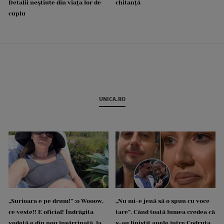
Detalii neștiute din viața lor de
chitanță
cuplu
UNICA.RO
„Surioara e pe drum!” :o Wooow,
„Nu mi-e jenă să o spun cu voce
ce veste!! E oficial! Îndrăgita
tare”. Când toată lumea credea că
vedetă e din nou însărcinată, la
s-au liniștit apele între Codruța