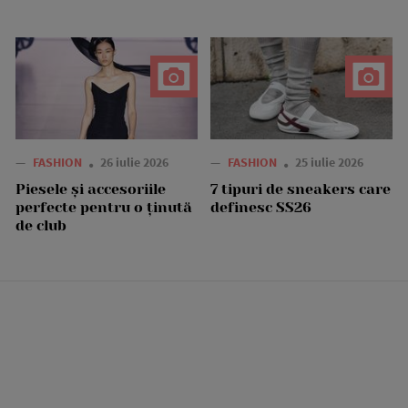
—
FASHION
26 iulie 2026
—
FASHION
25 iulie 2026
Piesele și accesoriile
7 tipuri de sneakers care
perfecte pentru o ținută
definesc SS26
de club