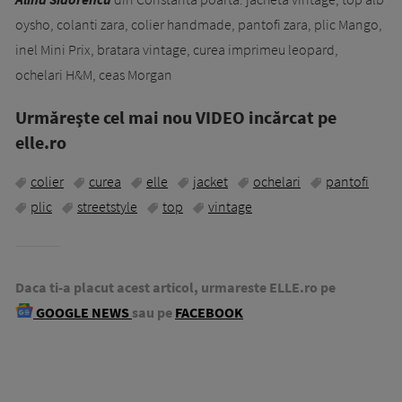
oysho, colanti zara, colier handmade, pantofi zara, plic Mango,
inel Mini Prix, bratara vintage, curea imprimeu leopard,
ochelari H&M, ceas Morgan
Urmăreşte cel mai nou VIDEO incărcat pe
elle.ro
colier
curea
elle
jacket
ochelari
pantofi
plic
streetstyle
top
vintage
Daca ti-a placut acest articol, urmareste ELLE.ro pe
GOOGLE NEWS
sau pe
FACEBOOK