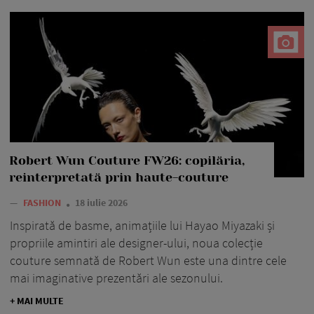
Robert Wun Couture FW26: copilăria,
reinterpretată prin haute-couture
—
FASHION
18 iulie 2026
Inspirată de basme, animațiile lui Hayao Miyazaki și
propriile amintiri ale designer-ului, noua colecție
couture semnată de Robert Wun este una dintre cele
mai imaginative prezentări ale sezonului.
+ MAI MULTE