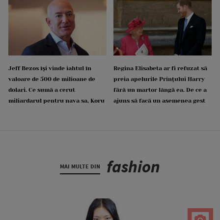
Jeff Bezos își vinde iahtul în
Regina Elisabeta ar fi refuzat să
valoare de 500 de milioane de
preia apelurile Prințului Harry
dolari. Ce sumă a cerut
fără un martor lângă ea. De ce a
miliardarul pentru nava sa, Koru
ajuns să facă un asemenea gest
fashion
MAI MULTE DIN