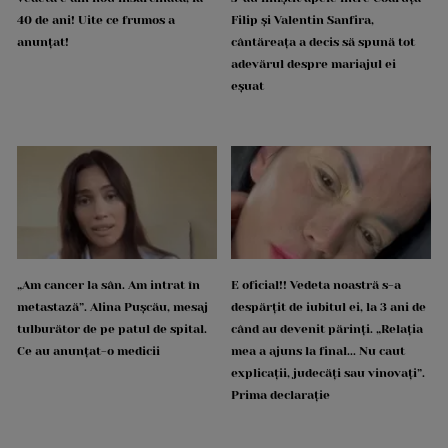
40 de ani! Uite ce frumos a
Filip și Valentin Sanfira,
anunțat!
cântăreața a decis să spună tot
adevărul despre mariajul ei
eșuat
„Am cancer la sân. Am intrat în
E oficial!! Vedeta noastră s-a
metastază”. Alina Pușcău, mesaj
despărțit de iubitul ei, la 3 ani de
tulburător de pe patul de spital.
când au devenit părinți. „Relația
Ce au anunțat-o medicii
mea a ajuns la final... Nu caut
explicații, judecăți sau vinovați”.
Prima declarație