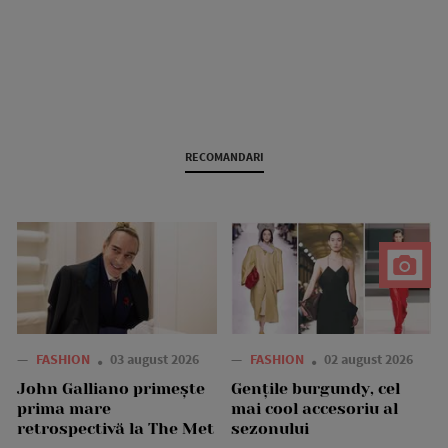
RECOMANDARI
—
FASHION
03 august 2026
—
FASHION
02 august 2026
John Galliano primește
Gențile burgundy, cel
prima mare
mai cool accesoriu al
retrospectivă la The Met
sezonului