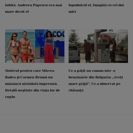
iubită. Andreea Popescu era mai
logodnicul ei. Imagini cu cei doi
mare decât el
miri
Motivul pentru care Mircea
Ce a pățit un român într-o
Badea și Carmen Brumă nu
benzinărie din Bulgaria: „Aveți
mănâncă niciodată împreună.
mare grijă!”. Ce a observat pe
Detalii neștiute din viața lor de
chitanță
cuplu