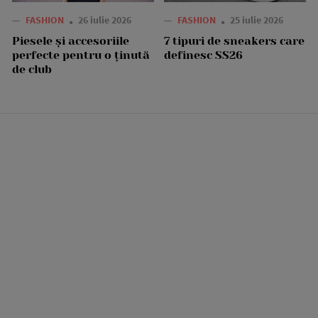
—
FASHION
26 iulie 2026
—
FASHION
25 iulie 2026
Piesele și accesoriile
7 tipuri de sneakers care
perfecte pentru o ținută
definesc SS26
de club