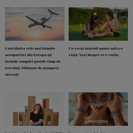
Unul dintre cele mai folosite
Un vecin instruit poate salva o
aeroporturi din Europa își
viață. Vezi despre ce e vorba
închide complet porțile timp de
trei luni. Milioane de pasageri,
afectați