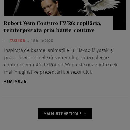
Robert Wun Couture FW26: copilăria,
reinterpretată prin haute-couture
—
FASHION
18 iulie 2026
Inspirată de basme, animațiile lui Hayao Miyazaki și
propriile amintiri ale designer-ului, noua colecție
couture semnată de Robert Wun este una dintre cele
mai imaginative prezentări ale sezonului.
+ MAI MULTE
MAI MULTE ARTICOLE