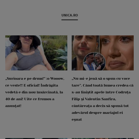
UNICA.RO
„Surioara e pe drum!” :o Wooow,
„Nu mi-e jenă să o spun cu voce
ce veste!! E oficial! Îndrăgita
tare”. Când toată lumea credea că
vedetă e din nou însărcinată, la
s-au liniștit apele între Codruța
40 de ani! Uite ce frumos a
Filip și Valentin Sanfira,
anunțat!
cântăreața a decis să spună tot
adevărul despre mariajul ei
eșuat