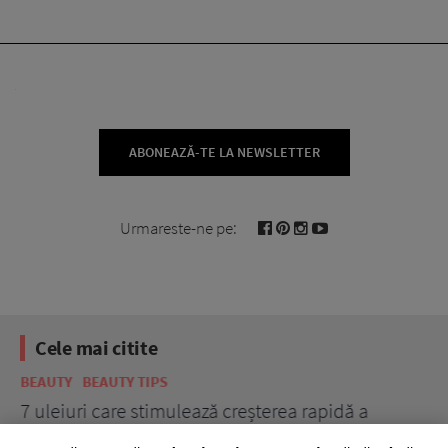
ABONEAZĂ-TE LA NEWSLETTER
Urmareste-ne pe:
Cele mai citite
BEAUTY
BEAUTY TIPS
BE
țe
7 uleiuri care stimulează creșterea rapidă a
Ce
părului
de