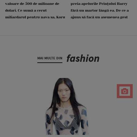
valoare de 500 de milioane de
preia apelurile Prințului Harry
dolari. Ce sumă a cerut
fără un martor lângă ea. De ce a
miliardarul pentru nava sa, Koru
ajuns să facă un asemenea gest
fashion
MAI MULTE DIN