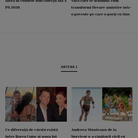
Intră în culisele noii colecții IKEA
Vara care te schimbă: cum
PS 2026
transformi fiecare amintire într-
o poveste pe care o porți cu tine
ANTENA 1
Ce diferență de vârstă există
Andreea Munteanu de la
între Rareș Cojoc și noua lui
Survivor s-a căsătorit civil cu