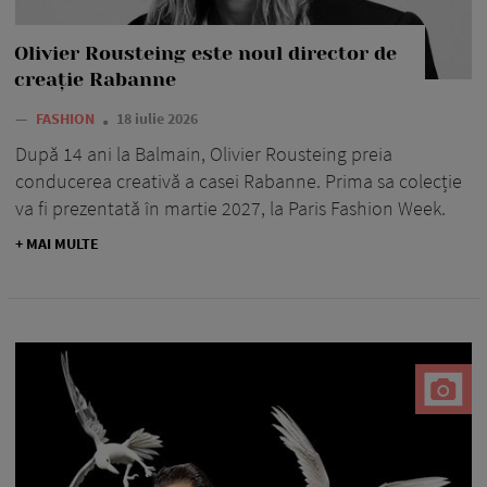
Olivier Rousteing este noul director de
creație Rabanne
—
FASHION
18 iulie 2026
După 14 ani la Balmain, Olivier Rousteing preia
conducerea creativă a casei Rabanne. Prima sa colecție
va fi prezentată în martie 2027, la Paris Fashion Week.
+ MAI MULTE