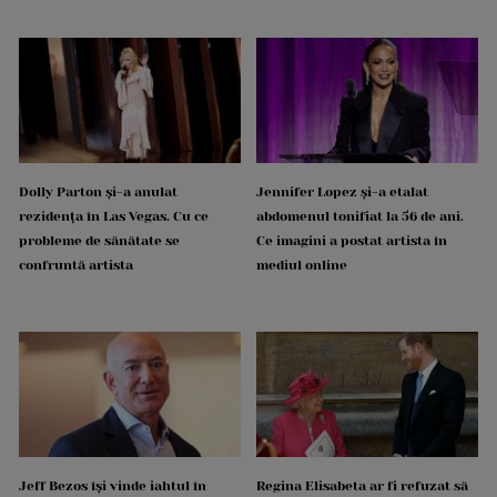
Dolly Parton și-a anulat
Jennifer Lopez și-a etalat
rezidența în Las Vegas. Cu ce
abdomenul tonifiat la 56 de ani.
probleme de sănătate se
Ce imagini a postat artista în
confruntă artista
mediul online
Jeff Bezos își vinde iahtul în
Regina Elisabeta ar fi refuzat să