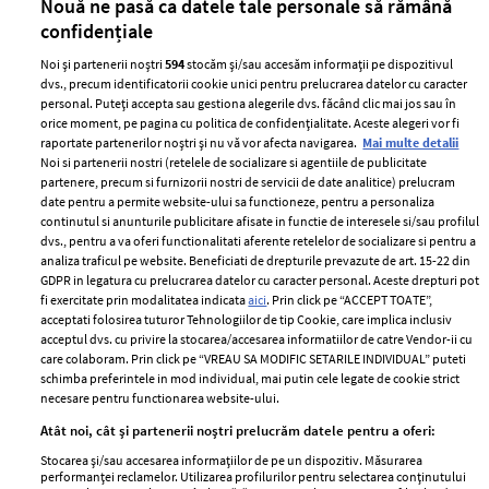
Nouă ne pasă ca datele tale personale să rămână
confidențiale
Noi și partenerii noștri
594
stocăm și/sau accesăm informații pe dispozitivul
dvs., precum identificatorii cookie unici pentru prelucrarea datelor cu caracter
personal. Puteți accepta sau gestiona alegerile dvs. făcând clic mai jos sau în
orice moment, pe pagina cu politica de confidențialitate. Aceste alegeri vor fi
raportate partenerilor noștri și nu vă vor afecta navigarea.
Mai multe detalii
Noi si partenerii nostri (retelele de socializare si agentiile de publicitate
partenere, precum si furnizorii nostri de servicii de date analitice) prelucram
ELLE Style Awards
Termeni si conditii
date pentru a permite website-ului sa functioneze, pentru a personaliza
2024
continutul si anunturile publicitare afisate in functie de interesele si/sau profilul
Politica de
dvs., pentru a va oferi functionalitati aferente retelelor de socializare si pentru a
Despre ELLE
confidențialitate
analiza traficul pe website. Beneficiati de drepturile prevazute de art. 15-22 din
Romania
GDPR in legatura cu prelucrarea datelor cu caracter personal. Aceste drepturi pot
Politica de cookies
fi exercitate prin modalitatea indicata
aici
. Prin click pe “ACCEPT TOATE”,
Contact
Publicitate
acceptati folosirea tuturor Tehnologiilor de tip Cookie, care implica inclusiv
acceptul dvs. cu privire la stocarea/accesarea informatiilor de catre Vendor-ii cu
Abonamente
care colaboram. Prin click pe “VREAU SA MODIFIC SETARILE INDIVIDUAL” puteti
schimba preferintele in mod individual, mai putin cele legate de cookie strict
necesare pentru functionarea website-ului.
Stiri
Libertatea pentru
Atât noi, cât și partenerii noștri prelucrăm datele pentru a oferi:
femei
GSP
Stocarea și/sau accesarea informațiilor de pe un dispozitiv. Măsurarea
Viva
performanței reclamelor. Utilizarea profilurilor pentru selectarea conținutului
Unica