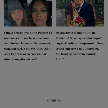
Cum a descoperit Alina Pușcău că
Despărțirea momentului în
are cancer. Primele semne care
România! Și-au spus adio după 2
au trimis-o la medic. Prietena ei,
copii și mulți ani împreună. „Sunt
Olga Barcari, a povestit tot: „Și în
foarte ancorată în Dumnezeu.
Asia Express avea cancer, dar
Am lăsat tot greul în mâinile
nimeni nu știa, nici ea”
Lui...”
CATINE.RO