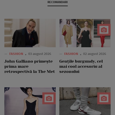
RECOMANDARI
—
FASHION
03 august 2026
—
FASHION
02 august 2026
John Galliano primește
Gențile burgundy, cel
prima mare
mai cool accesoriu al
retrospectivă la The Met
sezonului