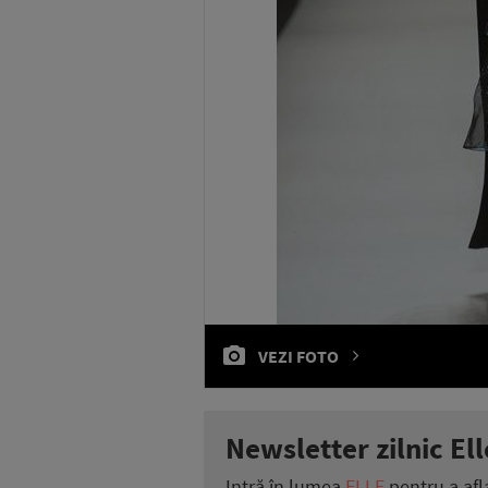
VEZI FOTO
Newsletter zilnic Ell
Intră în lumea
ELLE
pentru a afl