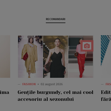
RECOMANDARI
—
FASHION
02 august 2026
—
FA
rima
Gențile burgundy, cel mai cool
Edi
accesoriu al sezonului
fără