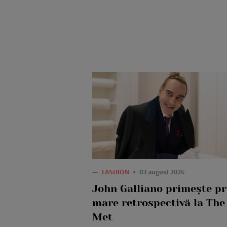
—
FASHION
03 august 2026
John Galliano primește p
mare retrospectivă la The
Met