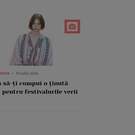
SHION
19 iulie 2026
 să-ți compui o ținută
 pentru festivalurile verii