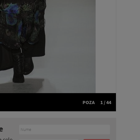
POZA
1 / 44
e
a cele