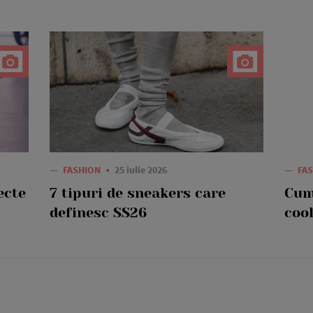
—
FASHION
25 iulie 2026
—
FA
ecte
7 tipuri de sneakers care
Cum
definesc SS26
cool