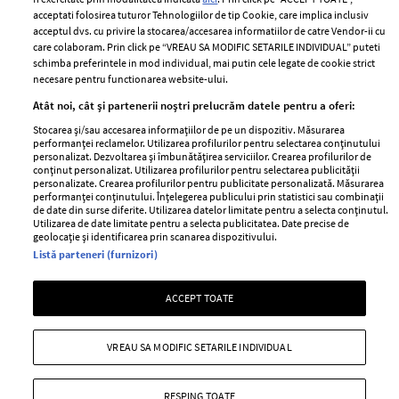
Contact
Publicitate
acceptati folosirea tuturor Tehnologiilor de tip Cookie, care implica inclusiv
acceptul dvs. cu privire la stocarea/accesarea informatiilor de catre Vendor-ii cu
Abonamente
care colaboram. Prin click pe “VREAU SA MODIFIC SETARILE INDIVIDUAL” puteti
schimba preferintele in mod individual, mai putin cele legate de cookie strict
necesare pentru functionarea website-ului.
Stiri
Libertatea pentru
Atât noi, cât și partenerii noștri prelucrăm datele pentru a oferi:
femei
GSP
Stocarea și/sau accesarea informațiilor de pe un dispozitiv. Măsurarea
Viva
performanței reclamelor. Utilizarea profilurilor pentru selectarea conținutului
Unica
personalizat. Dezvoltarea și îmbunătățirea serviciilor. Crearea profilurilor de
Avantaje
conținut personalizat. Utilizarea profilurilor pentru selectarea publicității
Baby
personalizate. Crearea profilurilor pentru publicitate personalizată. Măsurarea
Retete practice
performanței conținutului. Înțelegerea publicului prin statistici sau combinații
Retete
de date din surse diferite. Utilizarea datelor limitate pentru a selecta conținutul.
Utilizarea de date limitate pentru a selecta publicitatea. Date precise de
geolocație și identificarea prin scanarea dispozitivului.
Pariază responsabil! Decizia ONJN nr. 821/25.09.2025.
Listă parteneri (furnizori)
Jocurile de noroc sunt interzise minorilor.
ACCEPT TOATE
Copyright © 2026 Ringier Romania SRL
VREAU SA MODIFIC SETARILE INDIVIDUAL
RESPING TOATE