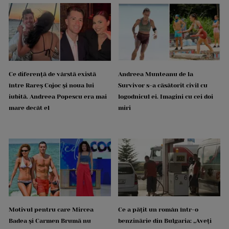
Ce diferență de vârstă există
Andreea Munteanu de la
între Rareș Cojoc și noua lui
Survivor s-a căsătorit civil cu
iubită. Andreea Popescu era mai
logodnicul ei. Imagini cu cei doi
mare decât el
miri
Motivul pentru care Mircea
Ce a pățit un român într-o
Badea și Carmen Brumă nu
benzinărie din Bulgaria: „Aveți