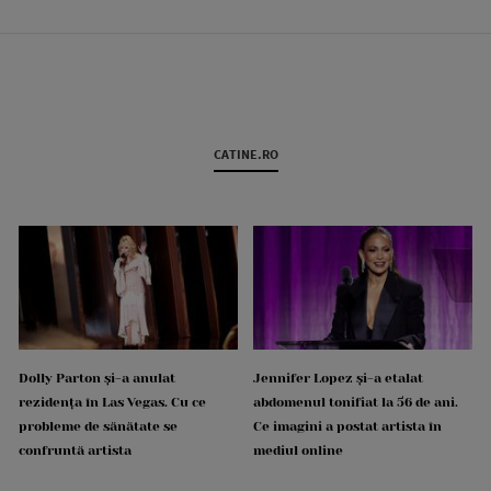
CATINE.RO
Dolly Parton și-a anulat
Jennifer Lopez și-a etalat
rezidența în Las Vegas. Cu ce
abdomenul tonifiat la 56 de ani.
probleme de sănătate se
Ce imagini a postat artista în
confruntă artista
mediul online