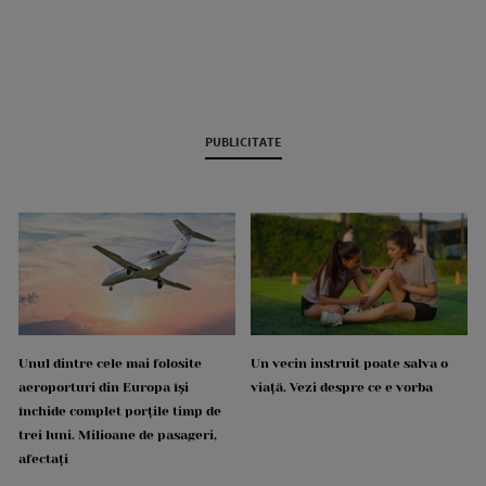
PUBLICITATE
Unul dintre cele mai folosite
Un vecin instruit poate salva o
aeroporturi din Europa își
viață. Vezi despre ce e vorba
închide complet porțile timp de
trei luni. Milioane de pasageri,
afectați