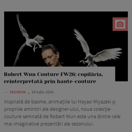
Robert Wun Couture FW26: copilăria,
reinterpretată prin haute-couture
—
FASHION
18 iulie 2026
Inspirată de basme, animațiile lui Hayao Miyazaki și
propriile amintiri ale designer-ului, noua colecție
couture semnată de Robert Wun este una dintre cele
mai imaginative prezentări ale sezonului.