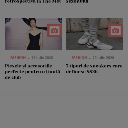
retrospectivă la The Met
sezonului
—
FASHION
26 iulie 2026
—
FASHION
25 iulie 2026
Piesele și accesoriile
7 tipuri de sneakers care
perfecte pentru o ținută
definesc SS26
de club