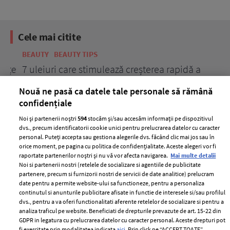
Cele mai citite
BEAUTY
BEAUTY TIPS
BE
țe
7 uleiuri care stimulează creșterea rapidă a
Ce
părului
de
Nouă ne pasă ca datele tale personale să rămână
confidențiale
Noi și partenerii noștri
594
stocăm și/sau accesăm informații pe dispozitivul
dvs., precum identificatorii cookie unici pentru prelucrarea datelor cu caracter
personal. Puteți accepta sau gestiona alegerile dvs. făcând clic mai jos sau în
orice moment, pe pagina cu politica de confidențialitate. Aceste alegeri vor fi
raportate partenerilor noștri și nu vă vor afecta navigarea.
Mai multe detalii
Noi si partenerii nostri (retelele de socializare si agentiile de publicitate
partenere, precum si furnizorii nostri de servicii de date analitice) prelucram
ELLE Style Awards
Termeni si conditii
date pentru a permite website-ului sa functioneze, pentru a personaliza
2024
continutul si anunturile publicitare afisate in functie de interesele si/sau profilul
Politica de
dvs., pentru a va oferi functionalitati aferente retelelor de socializare si pentru a
Despre ELLE
confidențialitate
analiza traficul pe website. Beneficiati de drepturile prevazute de art. 15-22 din
Romania
GDPR in legatura cu prelucrarea datelor cu caracter personal. Aceste drepturi pot
Politica de cookies
fi exercitate prin modalitatea indicata
aici
. Prin click pe “ACCEPT TOATE”,