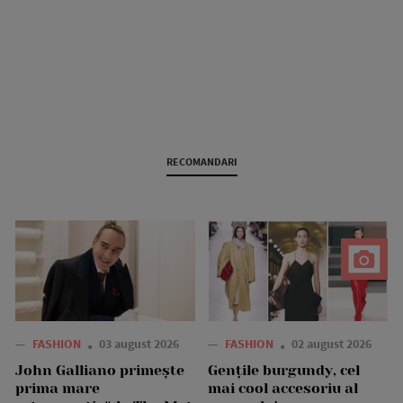
RECOMANDARI
—
FASHION
03 august 2026
—
FASHION
02 august 2026
John Galliano primește
Gențile burgundy, cel
prima mare
mai cool accesoriu al