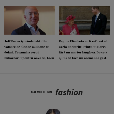
Jeff Bezos își vinde iahtul în
Regina Elisabeta ar fi refuzat să
valoare de 500 de milioane de
preia apelurile Prințului Harry
dolari. Ce sumă a cerut
fără un martor lângă ea. De ce a
miliardarul pentru nava sa, Koru
ajuns să facă un asemenea gest
fashion
MAI MULTE DIN