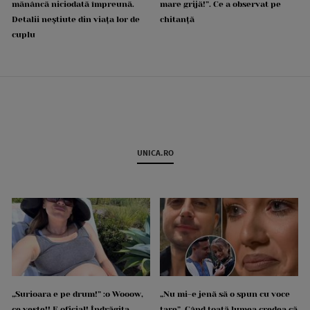
mănâncă niciodată împreună.
mare grijă!”. Ce a observat pe
Detalii neștiute din viața lor de
chitanță
cuplu
UNICA.RO
„Surioara e pe drum!” :o Wooow,
„Nu mi-e jenă să o spun cu voce
ce veste!! E oficial! Îndrăgita
tare”. Când toată lumea credea că