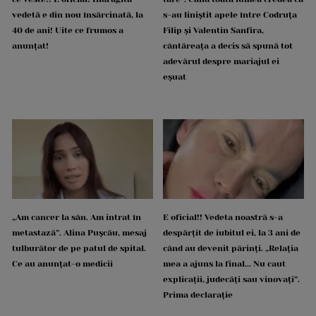
vedetă e din nou însărcinată, la
s-au liniștit apele între Codruța
40 de ani! Uite ce frumos a
Filip și Valentin Sanfira,
anunțat!
cântăreața a decis să spună tot
adevărul despre mariajul ei
eșuat
„Am cancer la sân. Am intrat în
E oficial!! Vedeta noastră s-a
metastază”. Alina Pușcău, mesaj
despărțit de iubitul ei, la 3 ani de
tulburător de pe patul de spital.
când au devenit părinți. „Relația
Ce au anunțat-o medicii
mea a ajuns la final... Nu caut
explicații, judecăți sau vinovați”.
Prima declarație