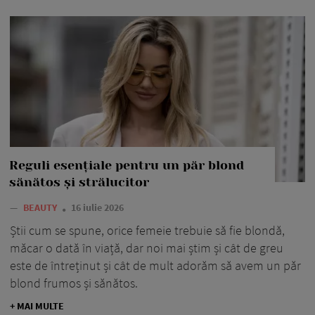
Reguli esențiale pentru un păr blond
sănătos și strălucitor
—
BEAUTY
16 iulie 2026
Știi cum se spune, orice femeie trebuie să fie blondă,
măcar o dată în viață, dar noi mai știm și cât de greu
este de întreținut și cât de mult adorăm să avem un păr
blond frumos și sănătos.
+ MAI MULTE