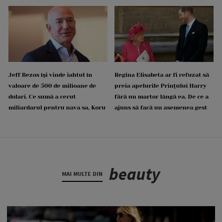
Jeff Bezos își vinde iahtul în
Regina Elisabeta ar fi refuzat să
valoare de 500 de milioane de
preia apelurile Prințului Harry
dolari. Ce sumă a cerut
fără un martor lângă ea. De ce a
miliardarul pentru nava sa, Koru
ajuns să facă un asemenea gest
beauty
MAI MULTE DIN