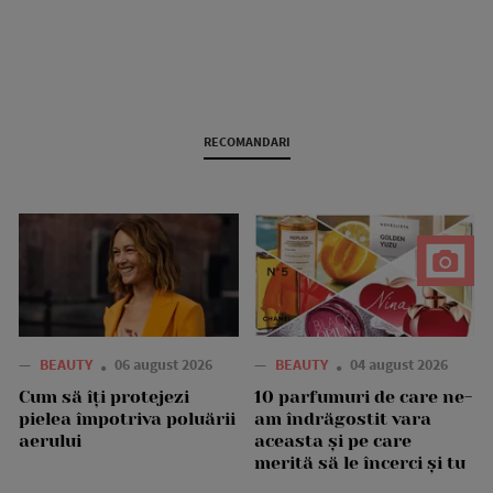
RECOMANDARI
—
BEAUTY
06 august 2026
—
BEAUTY
04 august 2026
Cum să îți protejezi
10 parfumuri de care ne-
pielea împotriva poluării
am îndrăgostit vara
aerului
aceasta și pe care
merită să le încerci și tu