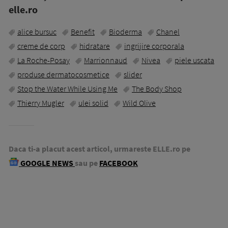
elle.ro
alice bursuc
Benefit
Bioderma
Chanel
creme de corp
hidratare
ingrijire corporala
La Roche-Posay
Marrionnaud
Nivea
piele uscata
produse dermatocosmetice
slider
Stop the Water While Using Me
The Body Shop
Thierry Mugler
ulei solid
Wild Olive
Daca ti-a placut acest articol, urmareste ELLE.ro pe
GOOGLE NEWS
sau pe
FACEBOOK