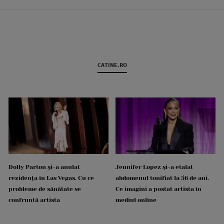
CATINE.RO
Dolly Parton și-a anulat
Jennifer Lopez și-a etalat
rezidența în Las Vegas. Cu ce
abdomenul tonifiat la 56 de ani.
probleme de sănătate se
Ce imagini a postat artista în
confruntă artista
mediul online