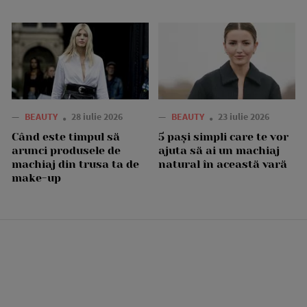
—
BEAUTY
28 iulie 2026
—
BEAUTY
23 iulie 2026
Când este timpul să
5 pași simpli care te vor
arunci produsele de
ajuta să ai un machiaj
machiaj din trusa ta de
natural în această vară
make-up