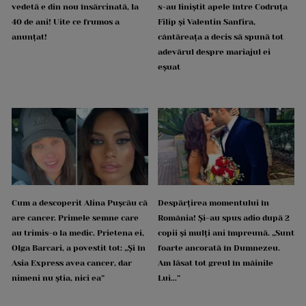
vedetă e din nou însărcinată, la
s-au liniștit apele între Codruța
40 de ani! Uite ce frumos a
Filip și Valentin Sanfira,
anunțat!
cântăreața a decis să spună tot
adevărul despre mariajul ei
eșuat
Cum a descoperit Alina Pușcău că
Despărțirea momentului în
are cancer. Primele semne care
România! Și-au spus adio după 2
au trimis-o la medic. Prietena ei,
copii și mulți ani împreună. „Sunt
Olga Barcari, a povestit tot: „Și în
foarte ancorată în Dumnezeu.
Asia Express avea cancer, dar
Am lăsat tot greul în mâinile
nimeni nu știa, nici ea”
Lui...”