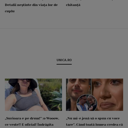
Detalii neștiute din viața lor de
chitanță
cuplu
UNICA.RO
„Surioara e pe drum!” :o Wooow,
„Nu mi-e jenă să o spun cu voce
ce veste!! E oficial! Îndrăgita
tare”. Când toată lumea credea că