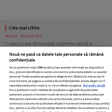
Cele mai citite
BEAUTY
BEAUTY TIPS
BE
țe
7 uleiuri care stimulează creșterea rapidă a
Ce
părului
de
Nouă ne pasă ca datele tale personale să rămână
confidențiale
Noi și partenerii noștri
594
stocăm și/sau accesăm informații pe dispozitivul
dvs., precum identificatorii cookie unici pentru prelucrarea datelor cu caracter
personal. Puteți accepta sau gestiona alegerile dvs. făcând clic mai jos sau în
orice moment, pe pagina cu politica de confidențialitate. Aceste alegeri vor fi
raportate partenerilor noștri și nu vă vor afecta navigarea.
Mai multe detalii
Noi si partenerii nostri (retelele de socializare si agentiile de publicitate
partenere, precum si furnizorii nostri de servicii de date analitice) prelucram
ELLE Style Awards
Termeni si conditii
date pentru a permite website-ului sa functioneze, pentru a personaliza
2024
continutul si anunturile publicitare afisate in functie de interesele si/sau profilul
Politica de
dvs., pentru a va oferi functionalitati aferente retelelor de socializare si pentru a
Despre ELLE
confidențialitate