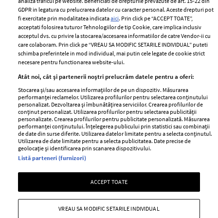
analiza traficul pe website. Beneficiati de drepturile prevazute de art. 15-22 din
Romania
GDPR in legatura cu prelucrarea datelor cu caracter personal. Aceste drepturi pot
Politica de cookies
fi exercitate prin modalitatea indicata
aici
. Prin click pe “ACCEPT TOATE”,
Contact
Publicitate
acceptati folosirea tuturor Tehnologiilor de tip Cookie, care implica inclusiv
acceptul dvs. cu privire la stocarea/accesarea informatiilor de catre Vendor-ii cu
Abonamente
care colaboram. Prin click pe “VREAU SA MODIFIC SETARILE INDIVIDUAL” puteti
schimba preferintele in mod individual, mai putin cele legate de cookie strict
necesare pentru functionarea website-ului.
Stiri
Libertatea pentru
Atât noi, cât și partenerii noștri prelucrăm datele pentru a oferi:
femei
GSP
Stocarea și/sau accesarea informațiilor de pe un dispozitiv. Măsurarea
Viva
performanței reclamelor. Utilizarea profilurilor pentru selectarea conținutului
Unica
personalizat. Dezvoltarea și îmbunătățirea serviciilor. Crearea profilurilor de
Avantaje
conținut personalizat. Utilizarea profilurilor pentru selectarea publicității
Baby
personalizate. Crearea profilurilor pentru publicitate personalizată. Măsurarea
Retete practice
performanței conținutului. Înțelegerea publicului prin statistici sau combinații
Retete
de date din surse diferite. Utilizarea datelor limitate pentru a selecta conținutul.
Utilizarea de date limitate pentru a selecta publicitatea. Date precise de
geolocație și identificarea prin scanarea dispozitivului.
Pariază responsabil! Decizia ONJN nr. 821/25.09.2025.
Listă parteneri (furnizori)
Jocurile de noroc sunt interzise minorilor.
ACCEPT TOATE
Copyright © 2026 Ringier Romania SRL
VREAU SA MODIFIC SETARILE INDIVIDUAL