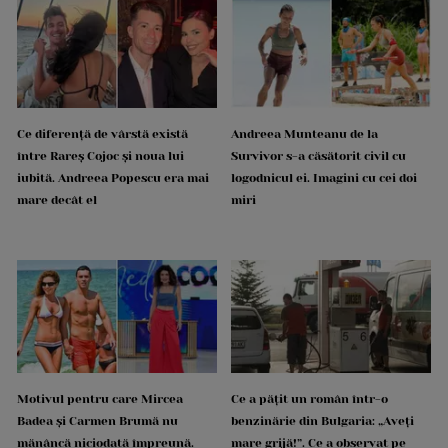
Ce diferență de vârstă există
Andreea Munteanu de la
între Rareș Cojoc și noua lui
Survivor s-a căsătorit civil cu
iubită. Andreea Popescu era mai
logodnicul ei. Imagini cu cei doi
mare decât el
miri
Motivul pentru care Mircea
Ce a pățit un român într-o
Badea și Carmen Brumă nu
benzinărie din Bulgaria: „Aveți
mănâncă niciodată împreună.
mare grijă!”. Ce a observat pe