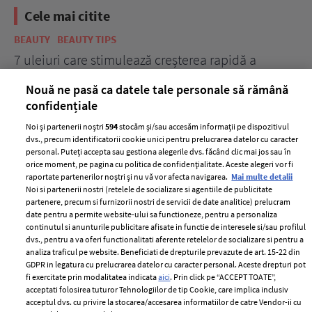
Cele mai citite
BEAUTY
BEAUTY TIPS
BE
țe
7 uleiuri care stimulează creșterea rapidă a
Ce
părului
de
Nouă ne pasă ca datele tale personale să rămână
confidențiale
Noi și partenerii noștri
594
stocăm și/sau accesăm informații pe dispozitivul
dvs., precum identificatorii cookie unici pentru prelucrarea datelor cu caracter
personal. Puteți accepta sau gestiona alegerile dvs. făcând clic mai jos sau în
orice moment, pe pagina cu politica de confidențialitate. Aceste alegeri vor fi
raportate partenerilor noștri și nu vă vor afecta navigarea.
Mai multe detalii
Noi si partenerii nostri (retelele de socializare si agentiile de publicitate
partenere, precum si furnizorii nostri de servicii de date analitice) prelucram
ELLE Style Awards
Termeni si conditii
date pentru a permite website-ului sa functioneze, pentru a personaliza
2024
continutul si anunturile publicitare afisate in functie de interesele si/sau profilul
Politica de
dvs., pentru a va oferi functionalitati aferente retelelor de socializare si pentru a
Despre ELLE
confidențialitate
analiza traficul pe website. Beneficiati de drepturile prevazute de art. 15-22 din
Romania
GDPR in legatura cu prelucrarea datelor cu caracter personal. Aceste drepturi pot
Politica de cookies
fi exercitate prin modalitatea indicata
aici
. Prin click pe “ACCEPT TOATE”,
Contact
Publicitate
acceptati folosirea tuturor Tehnologiilor de tip Cookie, care implica inclusiv
acceptul dvs. cu privire la stocarea/accesarea informatiilor de catre Vendor-ii cu
Abonamente