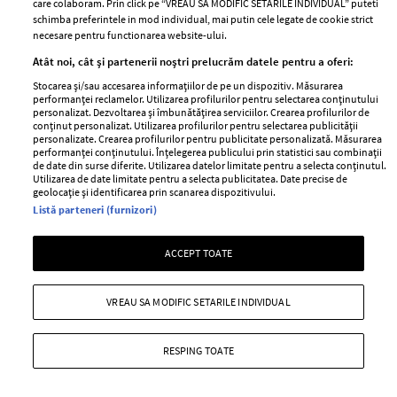
care colaboram. Prin click pe “VREAU SA MODIFIC SETARILE INDIVIDUAL” puteti
schimba preferintele in mod individual, mai putin cele legate de cookie strict
necesare pentru functionarea website-ului.
Stiri
Libertatea pentru
Atât noi, cât și partenerii noștri prelucrăm datele pentru a oferi:
femei
GSP
Stocarea și/sau accesarea informațiilor de pe un dispozitiv. Măsurarea
Viva
performanței reclamelor. Utilizarea profilurilor pentru selectarea conținutului
Unica
personalizat. Dezvoltarea și îmbunătățirea serviciilor. Crearea profilurilor de
Avantaje
conținut personalizat. Utilizarea profilurilor pentru selectarea publicității
Baby
personalizate. Crearea profilurilor pentru publicitate personalizată. Măsurarea
Retete practice
performanței conținutului. Înțelegerea publicului prin statistici sau combinații
Retete
de date din surse diferite. Utilizarea datelor limitate pentru a selecta conținutul.
Utilizarea de date limitate pentru a selecta publicitatea. Date precise de
geolocație și identificarea prin scanarea dispozitivului.
Pariază responsabil! Decizia ONJN nr. 821/25.09.2025.
Listă parteneri (furnizori)
Jocurile de noroc sunt interzise minorilor.
ACCEPT TOATE
Copyright © 2026 Ringier Romania SRL
VREAU SA MODIFIC SETARILE INDIVIDUAL
RESPING TOATE