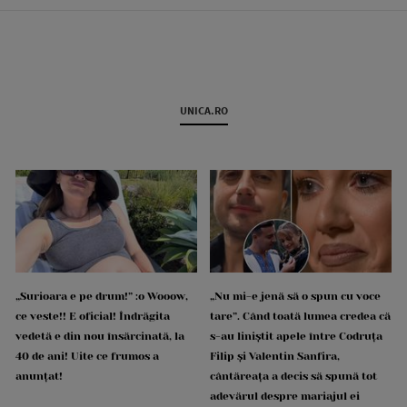
UNICA.RO
„Surioara e pe drum!” :o Wooow,
„Nu mi-e jenă să o spun cu voce
ce veste!! E oficial! Îndrăgita
tare”. Când toată lumea credea că
vedetă e din nou însărcinată, la
s-au liniștit apele între Codruța
40 de ani! Uite ce frumos a
Filip și Valentin Sanfira,
anunțat!
cântăreața a decis să spună tot
adevărul despre mariajul ei