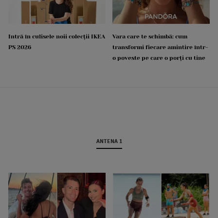
Intră în culisele noii colecții IKEA
Vara care te schimbă: cum
PS 2026
transformi fiecare amintire într-
o poveste pe care o porți cu tine
ANTENA 1