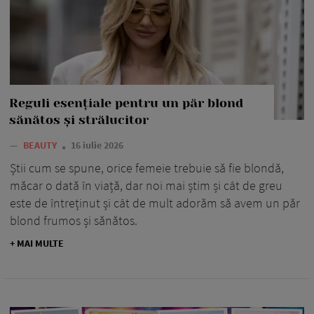
Reguli esențiale pentru un păr blond
sănătos și strălucitor
—
BEAUTY
16 iulie 2026
Știi cum se spune, orice femeie trebuie să fie blondă,
măcar o dată în viață, dar noi mai știm și cât de greu
este de întreținut și cât de mult adorăm să avem un păr
blond frumos și sănătos.
+ MAI MULTE