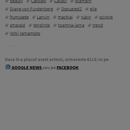
beauty
Catwalk
Cavalli
diamant
Diane von Furstenberg
Dsquared2
elle
frumusete
Lanvin
machiaj
rubin
sclipire
smarald
tendinte
toamna-iarna
trend
Yohji Yamamoto
Daca ti-a placut acest articol, urmareste ELLE.ro pe
GOOGLE NEWS
sau pe
FACEBOOK