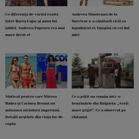
Ce diferență de vârstă există
Andreea Munteanu de la
între Rareș Cojoc și noua lui
Survivor s-a căsătorit civil cu
iubită. Andreea Popescu era mai
logodnicul ei. Imagini cu cei doi
mare decât el
miri
Motivul pentru care Mircea
Ce a pățit un român într-o
Badea și Carmen Brumă nu
benzinărie din Bulgaria: „Aveți
mănâncă niciodată împreună.
mare grijă!”. Ce a observat pe
Detalii neștiute din viața lor de
chitanță
cuplu