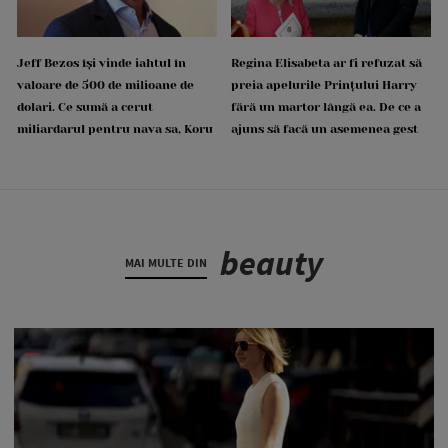
Jeff Bezos își vinde iahtul în
Regina Elisabeta ar fi refuzat să
valoare de 500 de milioane de
preia apelurile Prințului Harry
dolari. Ce sumă a cerut
fără un martor lângă ea. De ce a
miliardarul pentru nava sa, Koru
ajuns să facă un asemenea gest
beauty
MAI MULTE DIN