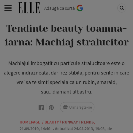
Adaugă ca sursă
Tendinte beauty toamna-
iarna: Machiaj stralucitor
Machiajul imbogatit cu particule stralucitoare este o
alegere indrazneata, dar irezistibila, pentru serile in care
vrei sa te simti speciala ca un rubin, smarald,
sau...diamant albastru.
Urmărește-ne
HOMEPAGE
/
BEAUTY
/
RUNWAY TRENDS
,
21.09.2010, 14:46
. Actualizat 24.04.2013, 19:03,
de