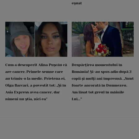
eșuat
Cum a descoperit Alina Pușcău că
Despărțirea momentului în
are cancer. Primele semne care
România! Și-au spus adio după 2
au trimis-o la medic. Prietena ei,
copii și mulți ani împreună. „Sunt
Olga Barcari, a povestit tot: „Și în
foarte ancorată în Dumnezeu.
Asia Express avea cancer, dar
Am lăsat tot greul în mâinile
nimeni nu știa, nici ea”
Lui...”