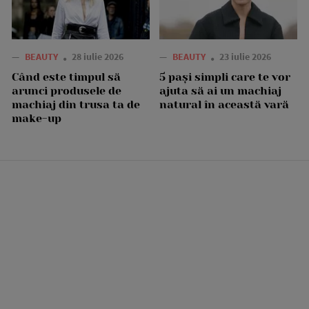
—
BEAUTY
28 iulie 2026
—
BEAUTY
23 iulie 2026
Când este timpul să
5 pași simpli care te vor
arunci produsele de
ajuta să ai un machiaj
machiaj din trusa ta de
natural în această vară
make-up