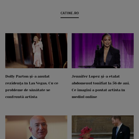
CATINE.RO
Dolly Parton și-a anulat
Jennifer Lopez și-a etalat
rezidența în Las Vegas. Cu ce
abdomenul tonifiat la 56 de ani.
probleme de sănătate se
Ce imagini a postat artista în
confruntă artista
mediul online