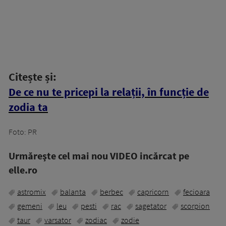
Citește și:
De ce nu te pricepi la relații, în funcție de
zodia ta
Foto: PR
Urmăreşte cel mai nou VIDEO incărcat pe
elle.ro
astromix
balanta
berbec
capricorn
fecioara
gemeni
leu
pesti
rac
sagetator
scorpion
taur
varsator
zodiac
zodie