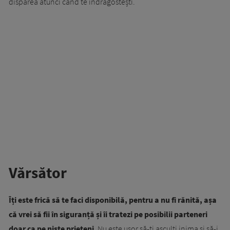
dispărea atunci când te îndrăgostești.
Vărsător
Îți este frică să te faci disponibilă, pentru a nu fi rănită, așa
că vrei să fii în siguranță și îi tratezi pe posibilii parteneri
doar ca pe niște prieteni
. Nu este ușor să-ți asculți inima și să-i