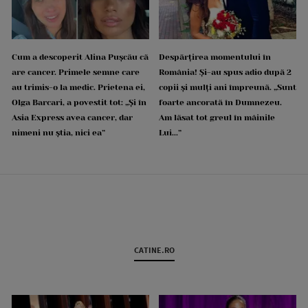
Cum a descoperit Alina Pușcău că
Despărțirea momentului în
are cancer. Primele semne care
România! Și-au spus adio după 2
au trimis-o la medic. Prietena ei,
copii și mulți ani împreună. „Sunt
Olga Barcari, a povestit tot: „Și în
foarte ancorată în Dumnezeu.
Asia Express avea cancer, dar
Am lăsat tot greul în mâinile
nimeni nu știa, nici ea”
Lui...”
CATINE.RO