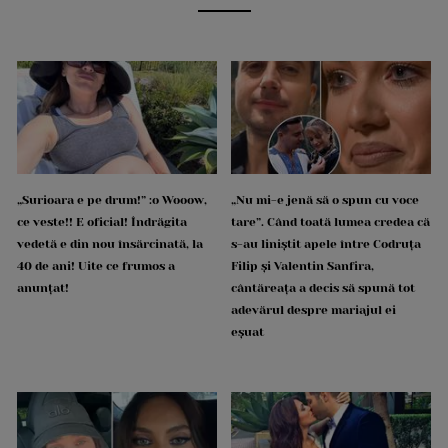
„Surioara e pe drum!” :o Wooow,
„Nu mi-e jenă să o spun cu voce
ce veste!! E oficial! Îndrăgita
tare”. Când toată lumea credea că
vedetă e din nou însărcinată, la
s-au liniștit apele între Codruța
40 de ani! Uite ce frumos a
Filip și Valentin Sanfira,
anunțat!
cântăreața a decis să spună tot
adevărul despre mariajul ei
eșuat