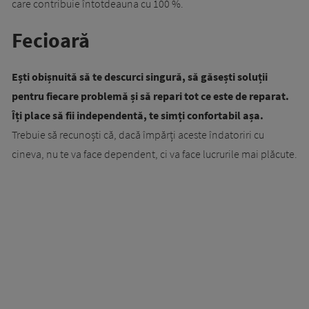
care contribuie întotdeauna cu 100 %.
Fecioară
Ești obișnuită să te descurci singură, să găsești soluții
pentru fiecare problemă și să repari tot ce este de reparat.
Îți place să fii independentă, te simți confortabil așa.
Trebuie să recunoști că, dacă împărți aceste îndatoriri cu
cineva, nu te va face dependent, ci va face lucrurile mai plăcute.