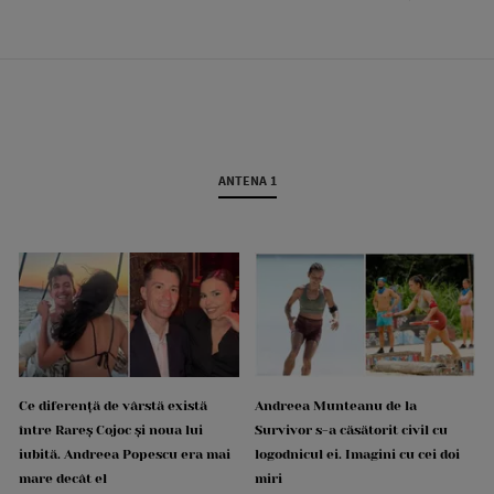
ANTENA 1
Ce diferență de vârstă există
Andreea Munteanu de la
între Rareș Cojoc și noua lui
Survivor s-a căsătorit civil cu
iubită. Andreea Popescu era mai
logodnicul ei. Imagini cu cei doi
mare decât el
miri