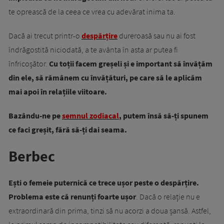
te oprească de la ceea ce vrea cu adevărat inima ta.
Dacă ai trecut printr-o
despărțire
dureroasă sau nu ai fost
îndrăgostită niciodată, a te avânta în asta ar putea fi
înfricoșător.
Cu toții facem greșeli și e important să învățăm
din ele, să rămânem cu învățături, pe care să le aplicăm
mai apoi în relațiile viitoare.
Bazându-ne pe
semnul zodiacal
, putem însă să-ți spunem
ce faci greșit, fără să-ți dai seama.
Berbec
Ești o femeie puternică ce trece ușor peste o despărțire.
Problema este că renunți foarte ușor
. Dacă o relație nu e
extraordinară din prima, tinzi să nu acorzi a doua șansă. Astfel,