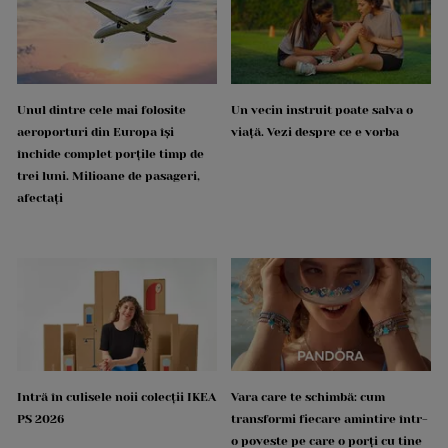
Unul dintre cele mai folosite
Un vecin instruit poate salva o
aeroporturi din Europa își
viață. Vezi despre ce e vorba
închide complet porțile timp de
trei luni. Milioane de pasageri,
afectați
Intră în culisele noii colecții IKEA
Vara care te schimbă: cum
PS 2026
transformi fiecare amintire într-
o poveste pe care o porți cu tine