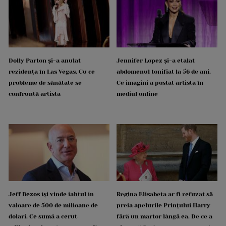
Dolly Parton și-a anulat
Jennifer Lopez și-a etalat
rezidența în Las Vegas. Cu ce
abdomenul tonifiat la 56 de ani.
probleme de sănătate se
Ce imagini a postat artista în
confruntă artista
mediul online
Jeff Bezos își vinde iahtul în
Regina Elisabeta ar fi refuzat să
valoare de 500 de milioane de
preia apelurile Prințului Harry
dolari. Ce sumă a cerut
fără un martor lângă ea. De ce a