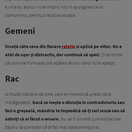
e vina ta, atunci nu te implici nici în ajungerea la un
compromis, pentru a rezolva situația.
Gemeni
Învață câte ceva din fiecare
relație
și aplică pe viitor. Nu e
atât de ușor și distractiv, dar continuă să speri.
Ține minte
că lucrurile frumoase pot apărea atunci când nu te aștepți.
Rac
Ai multă mândrie de sine, care te împiedică uneori să te
îndrăgostești.
Dacă se ivește o discuție în contradictoriu sau
faci o greșeală, mândria te împiedică să-ți ceri scuze sau să
admiți că ai făcut o eroare.
Nu vei fi sinceră cu emoțiile tale
dacă o să consideri că te fac mai slabă emoțional.