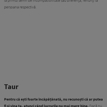
la primul semn de incompatibilitate sau diferență, renunți la
persoana respectivă.
Taur
Pentru că ești foarte încăpățânată, nu recunoști că ar putea
fi și vina ta, atunci când lucrurile nu mai merg bine.
Dacă nu