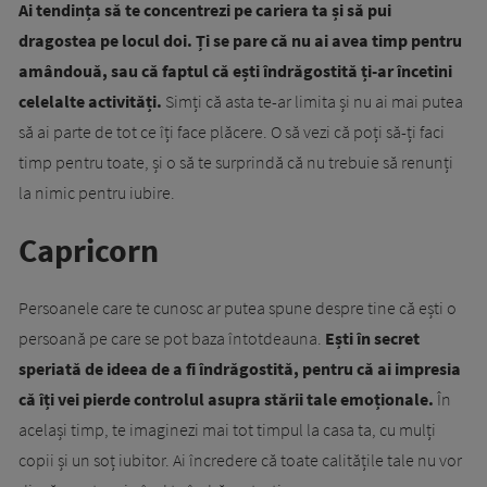
Ai tendința să te concentrezi pe cariera ta și să pui
dragostea pe locul doi. Ți se pare că nu ai avea timp pentru
amândouă, sau că faptul că ești îndrăgostită ți-ar încetini
celelalte activități.
Simți că asta te-ar limita și nu ai mai putea
să ai parte de tot ce îți face plăcere. O să vezi că poți să-ți faci
timp pentru toate, și o să te surprindă că nu trebuie să renunți
la nimic pentru iubire.
Capricorn
Persoanele care te cunosc ar putea spune despre tine că ești o
persoană pe care se pot baza întotdeauna.
Ești în secret
speriată de ideea de a fi îndrăgostită, pentru că ai impresia
că îți vei pierde controlul asupra stării tale emoționale.
În
același timp, te imaginezi mai tot timpul la casa ta, cu mulți
copii și un soț iubitor. Ai încredere că toate calitățile tale nu vor