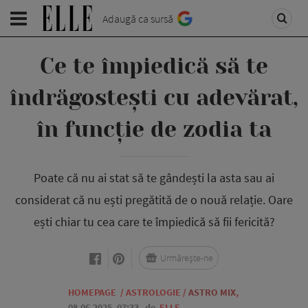
Adaugă ca sursă
Ce te împiedică să te
îndrăgostești cu adevărat,
în funcție de zodia ta
Poate că nu ai stat să te gândești la asta sau ai
considerat că nu ești pregătită de o nouă relație. Oare
ești chiar tu cea care te împiedică să fii fericită?
Urmărește-ne
HOMEPAGE
/
ASTROLOGIE
/
ASTRO MIX
,
08.06.2025, 07:33
de
ELLE