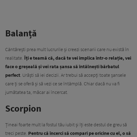
Balanță
Cântărești prea mult lucrurile și creezi scenarii care nu există în
realitate.
Îți e teamă că, dacă te vei implica într-o relație, vei
face o greșeală și vei rata șansa să întâlnești bărbatul
perfect
. Urăști să iei decizii. Ar trebui să accepți toate șansele
care ți se oferă și să vezi ce se întâmplă. Chiar dacă nu va fi
jumătatea ta, măcar ai încercat.
Scorpion
Țineai foarte mult la fostul tău iubit și îți este destul de greu să
treci peste.
Pentru că încerci să compari pe oricine cu el, o să