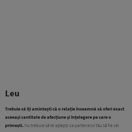
Leu
Trebuie să îți amintești că o relație înseamnă să oferi exact
aceeași cantitate de afecțiune și înțelegere pe care o
primești.
Nu trebuie să te aștepți ca partenerul tău să fie cel