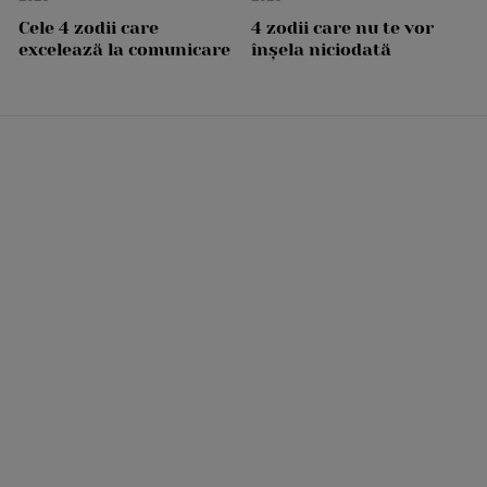
Cele 4 zodii care
4 zodii care nu te vor
excelează la comunicare
înșela niciodată