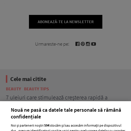
ABONEAZĂ-TE LA NEWSLETTER
Urmareste-ne pe:
Cele mai citite
BEAUTY
BEAUTY TIPS
BE
țe
7 uleiuri care stimulează creșterea rapidă a
Ce
părului
de
Nouă ne pasă ca datele tale personale să rămână
confidențiale
Noi și partenerii noștri
594
stocăm și/sau accesăm informații pe dispozitivul
dvs., precum identificatorii cookie unici pentru prelucrarea datelor cu caracter