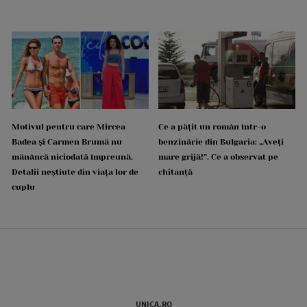
Motivul pentru care Mircea
Ce a pățit un român într-o
Badea și Carmen Brumă nu
benzinărie din Bulgaria: „Aveți
mănâncă niciodată împreună.
mare grijă!”. Ce a observat pe
Detalii neștiute din viața lor de
chitanță
cuplu
UNICA.RO