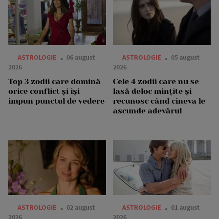
—
ASTROLOGIE
06 august
—
ASTROLOGIE
05 august
2026
2026
Top 3 zodii care domină
Cele 4 zodii care nu se
orice conflict și își
lasă deloc mințite și
impun punctul de vedere
recunosc când cineva le
ascunde adevărul
—
ASTROLOGIE
02 august
—
ASTROLOGIE
01 august
2026
2026