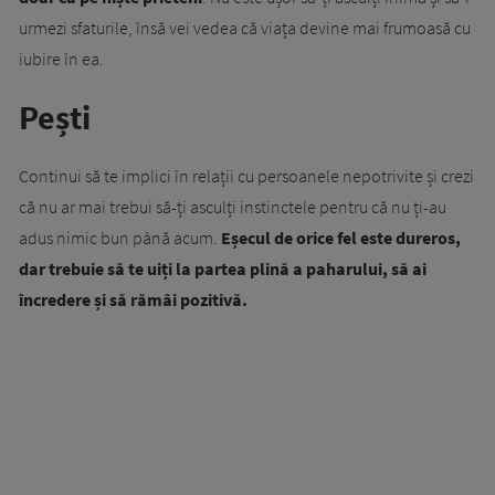
urmezi sfaturile, însă vei vedea că viața devine mai frumoasă cu
iubire în ea.
Pești
Continui să te implici în relații cu persoanele nepotrivite și crezi
că nu ar mai trebui să-ți asculți instinctele pentru că nu ți-au
adus nimic bun până acum.
Eșecul de orice fel este dureros,
dar trebuie să te uiți la partea plină a paharului, să ai
încredere și să rămâi pozitivă.