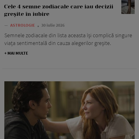
Cele 4 semne zodiacale care iau decizii
greșite în iubire
—
ASTROLOGIE
30 iulie 2026
Semnele zodiacale din lista aceasta își complică singure
viața sentimentală din cauza alegerilor greșite.
+ MAI MULTE