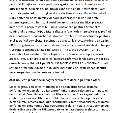
personal. Puteți accepta sau gestiona alegerile dvs. făcând clic mai jos sau în
orice moment, pe pagina cu politica de confidențialitate. Aceste alegeri vor fi
raportate partenerilor noștri și nu vă vor afecta navigarea.
Mai multe detalii
Noi si partenerii nostri (retelele de socializare si agentiile de publicitate
partenere, precum si furnizorii nostri de servicii de date analitice) prelucram
ELLE Style Awards
Termeni si conditii
date pentru a permite website-ului sa functioneze, pentru a personaliza
2024
continutul si anunturile publicitare afisate in functie de interesele si/sau profilul
Politica de
dvs., pentru a va oferi functionalitati aferente retelelor de socializare si pentru a
Despre ELLE
confidențialitate
analiza traficul pe website. Beneficiati de drepturile prevazute de art. 15-22 din
Romania
GDPR in legatura cu prelucrarea datelor cu caracter personal. Aceste drepturi pot
Politica de cookies
fi exercitate prin modalitatea indicata
aici
. Prin click pe “ACCEPT TOATE”,
Contact
Publicitate
acceptati folosirea tuturor Tehnologiilor de tip Cookie, care implica inclusiv
acceptul dvs. cu privire la stocarea/accesarea informatiilor de catre Vendor-ii cu
Abonamente
care colaboram. Prin click pe “VREAU SA MODIFIC SETARILE INDIVIDUAL” puteti
schimba preferintele in mod individual, mai putin cele legate de cookie strict
necesare pentru functionarea website-ului.
Stiri
Libertatea pentru
Atât noi, cât și partenerii noștri prelucrăm datele pentru a oferi:
femei
GSP
Stocarea și/sau accesarea informațiilor de pe un dispozitiv. Măsurarea
Viva
performanței reclamelor. Utilizarea profilurilor pentru selectarea conținutului
Unica
personalizat. Dezvoltarea și îmbunătățirea serviciilor. Crearea profilurilor de
Avantaje
conținut personalizat. Utilizarea profilurilor pentru selectarea publicității
Baby
personalizate. Crearea profilurilor pentru publicitate personalizată. Măsurarea
Retete practice
performanței conținutului. Înțelegerea publicului prin statistici sau combinații
Retete
de date din surse diferite. Utilizarea datelor limitate pentru a selecta conținutul.