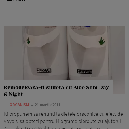
Remodeleaza-ti silueta cu Aloe Slim Day
& Night
—
ORGANISM
21 martie 2011
Iti propunem sa renunti la dietele draconice cu efect de
yoyo si sa optezi pentru kilograme pierdute cu ajutorul
Aloe Slim Day & Night, un pachet complet care iti