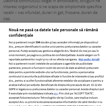
Datorita continutului bogat in antioxidanti, strugurii ne
intaresc organismul si ne scapa de simptomele specifice
racelii – nas infundat, dureri in gat, frisoane, dureri de
cap.
+ MAI MULTE
Nouă ne pasă ca datele tale personale să rămână
confidențiale
Noi și partenerii noștri
594
stocăm și/sau accesăm informații pe dispozitivul
dvs., precum identificatorii cookie unici pentru prelucrarea datelor cu caracter
personal. Puteți accepta sau gestiona alegerile dvs. făcând clic mai jos sau în
orice moment, pe pagina cu politica de confidențialitate. Aceste alegeri vor fi
raportate partenerilor noștri și nu vă vor afecta navigarea.
Mai multe detalii
Noi si partenerii nostri (retelele de socializare si agentiile de publicitate
partenere, precum si furnizorii nostri de servicii de date analitice) prelucram
date pentru a permite website-ului sa functioneze, pentru a personaliza
continutul si anunturile publicitare afisate in functie de interesele si/sau profilul
dvs., pentru a va oferi functionalitati aferente retelelor de socializare si pentru a
analiza traficul pe website. Beneficiati de drepturile prevazute de art. 15-22 din
GDPR in legatura cu prelucrarea datelor cu caracter personal. Aceste drepturi pot
fi exercitate prin modalitatea indicata
aici
. Prin click pe “ACCEPT TOATE”,
Este timpul pentru detoxifiere!
acceptati folosirea tuturor Tehnologiilor de tip Cookie, care implica inclusiv
acceptul dvs. cu privire la stocarea/accesarea informatiilor de catre Vendor-ii cu