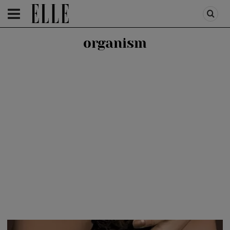
HOMEPAGE
/
HEALTH & DIET
/
HEALTH
organism