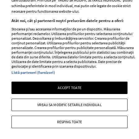
—
ORGANISM
27 ianuarie 2011
care colaboram. Prin click pe “VREAU SA MODIFIC SETARILE INDIVIDUAL” puteti
schimba preferintele in mod individual, mai putin cele legate de cookie strict
Cum iti poti purifica organismul, recapata energia,
necesare pentru functionarea website-ului.
stralucirea si pofta de viata si sa si slabesti in acelasi
Atât noi, cât și partenerii noștri prelucrăm datele pentru a oferi:
timp? Lioara Bradu are citeva idei, care te vor face sa te
Stocarea și/sau accesarea informațiilor de pe un dispozitiv. Măsurarea
simti ca un star.
performanței reclamelor. Utilizarea profilurilor pentru selectarea conținutului
personalizat. Dezvoltarea și îmbunătățirea serviciilor. Crearea profilurilor de
conținut personalizat. Utilizarea profilurilor pentru selectarea publicității
+ MAI MULTE
personalizate. Crearea profilurilor pentru publicitate personalizată. Măsurarea
performanței conținutului. Înțelegerea publicului prin statistici sau combinații
de date din surse diferite. Utilizarea datelor limitate pentru a selecta conținutul.
Utilizarea de date limitate pentru a selecta publicitatea. Date precise de
geolocație și identificarea prin scanarea dispozitivului.
Listă parteneri (furnizori)
ACCEPT TOATE
VREAU SA MODIFIC SETARILE INDIVIDUAL
RESPING TOATE
Purificare pentru un organism sanatos