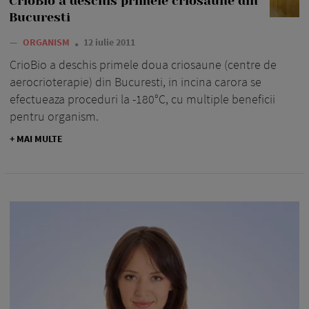
CrioBio a deschis primele criosaune din
Bucuresti
—
ORGANISM
12 iulie 2011
CrioBio a deschis primele doua criosaune (centre de
aerocrioterapie) din Bucuresti, in incina carora se
efectueaza proceduri la -180°C, cu multiple beneficii
pentru organism.
+ MAI MULTE