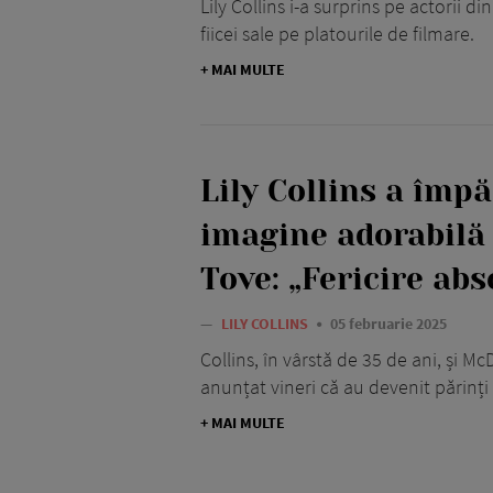
Lily Collins i-a surprins pe actorii di
fiicei sale pe platourile de filmare.
+ MAI MULTE
Lily Collins a împă
imagine adorabilă c
Tove: „Fericire abs
—
LILY COLLINS
05 februarie 2025
Collins, în vârstă de 35 de ani, și M
anunțat vineri că au devenit părinț
+ MAI MULTE