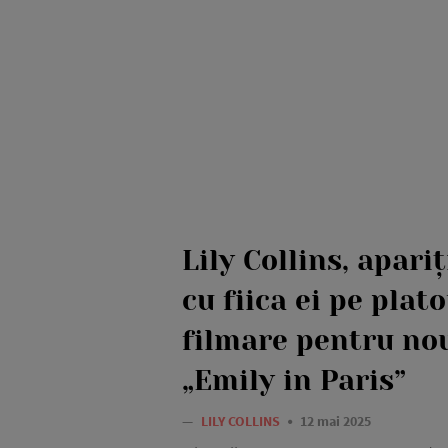
Lily Collins, apari
cu fiica ei pe plat
filmare pentru no
„Emily in Paris”
—
LILY COLLINS
12 mai 2025