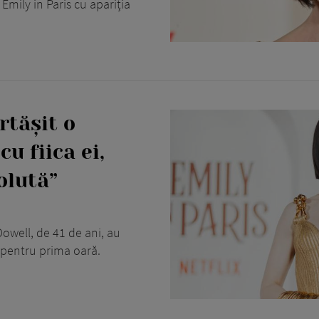
n Emily in Paris cu apariția
rtășit o
u fiica ei,
olută”
cDowell, de 41 de ani, au
i pentru prima oară.