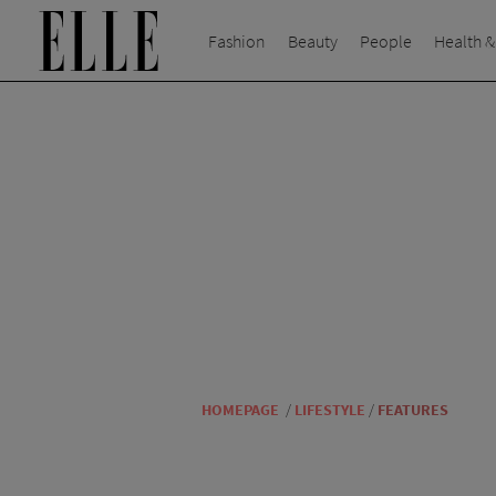
Fashion
Beauty
People
Health &
HOMEPAGE
/
LIFESTYLE
/
FEATURES