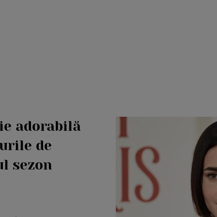
ție adorabilă
ourile de
ul sezon