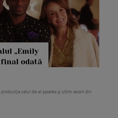
alul „Emily
 final odată
t producția celui de-al șaselea și ultim sezon din