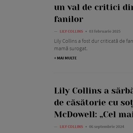
un val de critici d
fanilor
—
LILY COLLINS
03 februarie 2025
Lily Collins a fost dur criticată de fa
mamă surogat.
+ MAI MULTE
Lily Collins a sărb
de căsătorie cu soț
McDowell: „Cel ma
—
LILY COLLINS
06 septembrie 2024