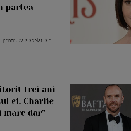
in partea
ni pentru că a apelat la o
ătorit trei ani
ul ei, Charlie
i mare dar”