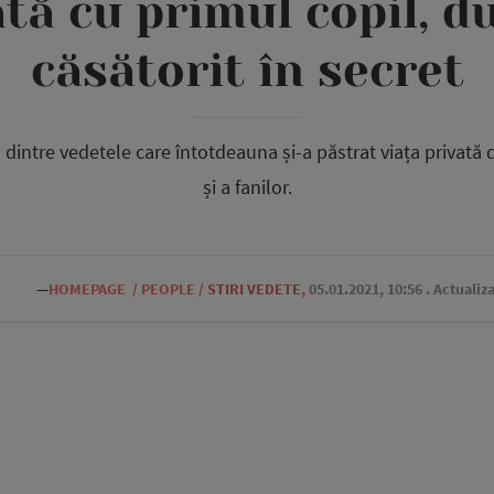
tă cu primul copil, d
căsătorit în secret
intre vedetele care întotdeauna și-a păstrat viața privată d
și a fanilor.
—
HOMEPAGE
/
PEOPLE
/
STIRI VEDETE
,
05.01.2021, 10:56
. Actualiz