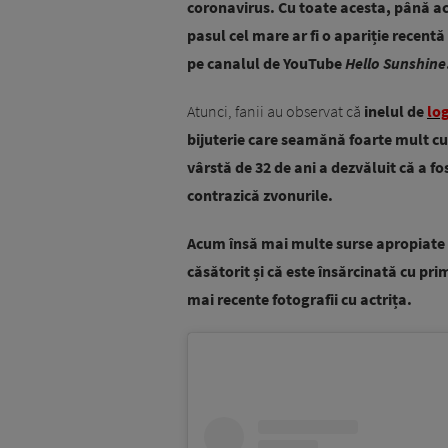
coronavirus. Cu toate acesta, până ac
pasul cel mare ar fi o apariție recent
pe canalul de YouTube
Hello Sunshine
Atunci, fanii au observat că
inelul de
lo
bijuterie care seamănă foarte mult cu o
vârstă de 32 de ani a dezvăluit că a f
contrazică zvonurile.
Acum însă mai multe surse apropiate 
căsătorit și că este însărcinată cu pri
mai recente fotografii cu actrița.