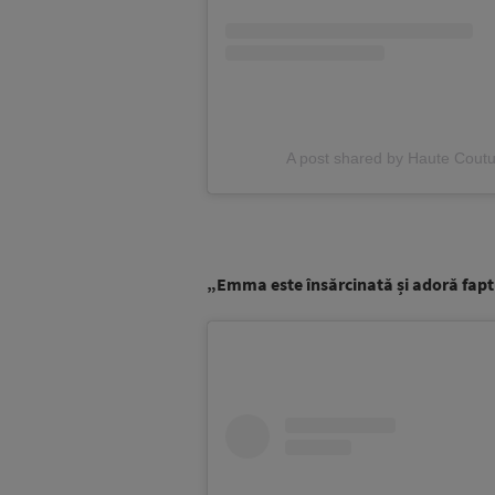
A post shared by Haute Coutu
„Emma este însărcinată și adoră faptu