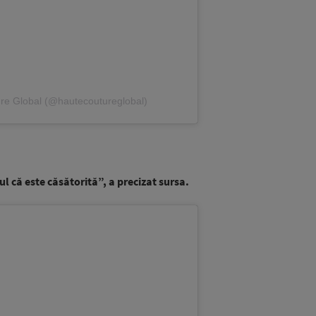
re Global (@hautecoutureglobal)
l că este căsătorită”, a precizat sursa.