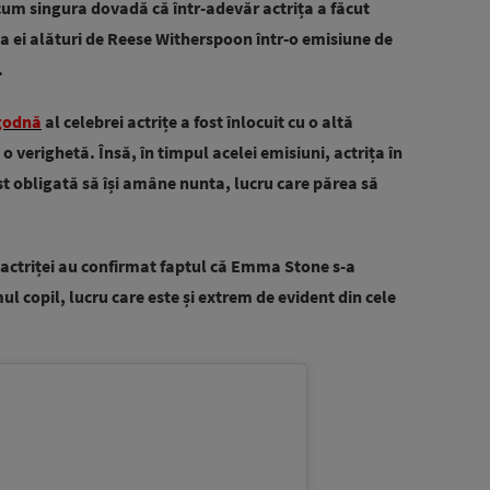
um singura dovadă că într-adevăr actrița a făcut
ă a ei alături de Reese Witherspoon într-o emisiune de
.
godnă
al celebrei actrițe a fost înlocuit cu o altă
 verighetă. Însă, în timpul acelei emisiuni, actrița în
ost obligată să își amâne nunta, lucru care părea să
actriței au confirmat faptul că Emma Stone s-a
mul copil, lucru care este și extrem de evident din cele