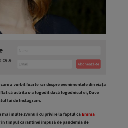
e
a cele
are a vorbit foarte rar despre evenimentele din viața
flat că actrița s-a logodit dacă logodnicul ei, Dave
ntul lui de Instagram.
e mai multe zvonuri cu privire la faptul că
Emma
r în timpul carantinei impusă de pandemia de