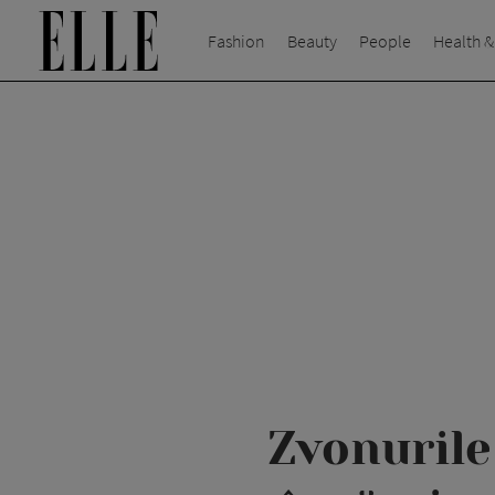
Fashion
Beauty
People
Health &
Zvonurile