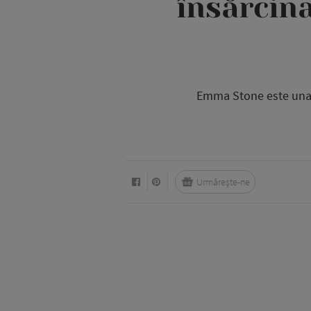
însărcina
Emma Stone este una d
Urmărește-ne