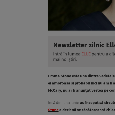
Newsletter zilnic Ell
Intră în lumea
ELLE
pentru a afl
mai noi știri.
Emma Stone este una dintre vedetele c
ei amoroasă și probabil nici nu am fi a
McCary, nu ar fi anunțat vestea pe co
Încă din luna iunie
au început să circul
Stone
a decis să se căsătorească chia