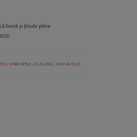
că bună și ţinute pline
2022!
PLE
/
STAR STYLE
,
13.12.2022, 21:43
de
ELLE