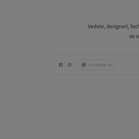
Vedete, designeri, fas
de i
Urmărește-ne