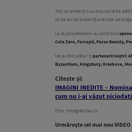
Toţi cei prezenţi s-au bucurat să fie alăt
25 de ani de prezență a revistei pe piaț
La reuşita petrecerii au contribuit
sponso
Cola Zero, Forcapil, Parsa Beauty, Per
Ne-au fost alături și
partenerii noștri: 
Byzantium, Kingsbury, Kreskova, Mus
Citește și:
IMAGINI INEDITE – Nomina
cum nu i-ai văzut niciodat
Foto: Fotografultau.ro
Urmăreşte cel mai nou VIDEO i