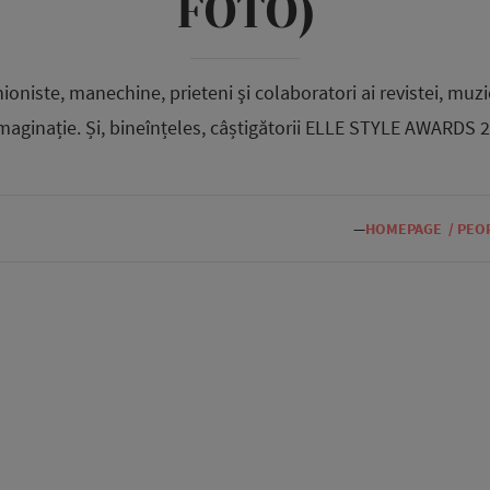
FOTO)
hioniste, manechine, prieteni şi colaboratori ai revistei, muzi
maginație. Și, bineînțeles, câștigătorii ELLE STYLE AWARDS 
—
HOMEPAGE
/
PEO