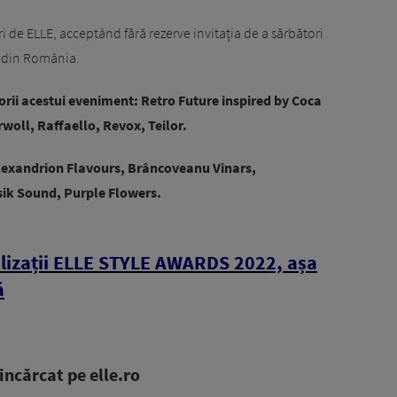
uri de ELLE, acceptând fără rezerve invitația de a sărbători
a din România.
rii acestui eveniment: Retro Future inspired by Coca
woll, Raffaello, Revox, Teilor.
Alexandrion Flavours, Brâncoveanu Vinars,
ik Sound, Purple Flowers.
lizații ELLE STYLE AWARDS 2022, așa
ă
ncărcat pe elle.ro